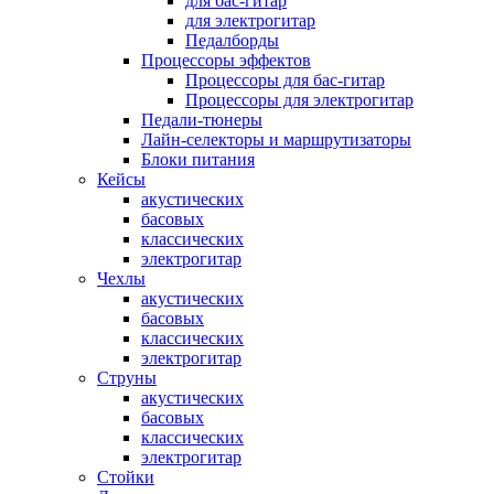
для бас-гитар
для электрогитар
Педалборды
Процессоры эффектов
Процессоры для бас-гитар
Процессоры для электрогитар
Педали-тюнеры
Лайн-селекторы и маршрутизаторы
Блоки питания
Кейсы
акустических
басовых
классических
электрогитар
Чехлы
акустических
басовых
классических
электрогитар
Струны
акустических
басовых
классических
электрогитар
Стойки