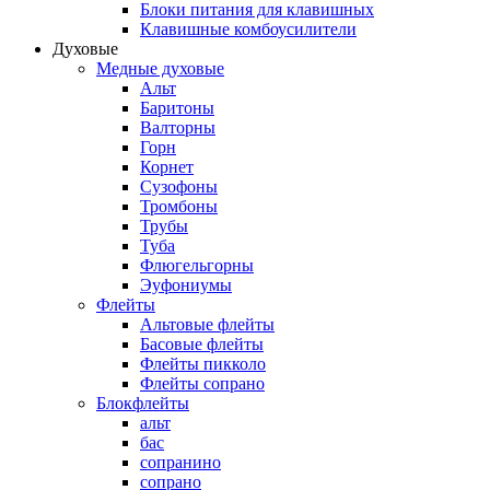
Блоки питания для клавишных
Клавишные комбоусилители
Духовые
Медные духовые
Альт
Баритоны
Валторны
Горн
Корнет
Сузофоны
Тромбоны
Трубы
Туба
Флюгельгорны
Эуфониумы
Флейты
Альтовые флейты
Басовые флейты
Флейты пикколо
Флейты сопрано
Блокфлейты
альт
бас
сопранино
сопрано