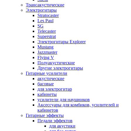
Трансакустические
Электрогитары
Stratocaster
Les Paul
SG
Telecaster
Superstrat
Электрогитары Explorer
Mustang
Jazzmaster
Flying V
Полуакустические
Другие электрогитары
Гитарные усилители
акустические
басовые
для электрогитар
кабинеты
усилители для наушников
Аксессуары для комбиков, усилителей и
кабинетов
Гитарные эффекты
Педали эффектов
для акустики