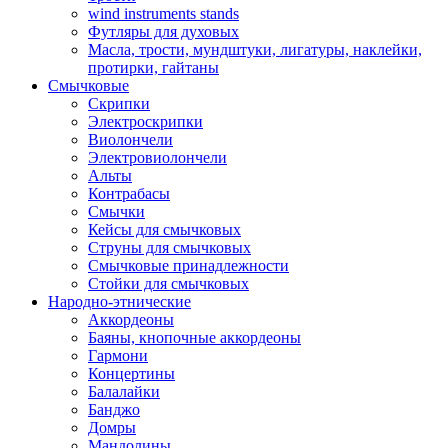
wind instruments stands
Футляры для духовых
Масла, трости, мундштуки, лигатуры, наклейки,
протирки, гайтаны
Смычковые
Скрипки
Электроскрипки
Виолончели
Электровиолончели
Альты
Контрабасы
Смычки
Кейсы для смычковых
Струны для смычковых
Смычковые принадлежности
Стойки для смычковых
Народно-этнические
Аккордеоны
Баяны, кнопочные аккордеоны
Гармони
Концертины
Балалайки
Банджо
Домры
Мандолины