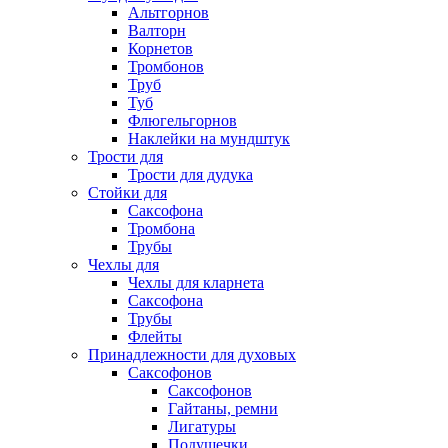
Альтгорнов
Валторн
Корнетов
Тромбонов
Труб
Туб
Флюгельгорнов
Наклейки на мундштук
Трости для
Трости для дудука
Стойки для
Саксофона
Тромбона
Трубы
Чехлы для
Чехлы для кларнета
Саксофона
Трубы
Флейты
Принадлежности для духовых
Саксофонов
Саксофонов
Гайтаны, ремни
Лигатуры
Подушечки