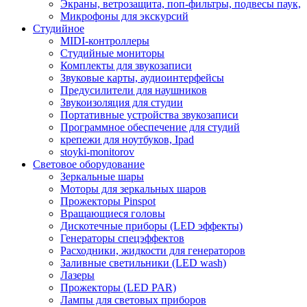
Экраны, ветрозащита, поп-фильтры, подвесы паук,
Микрофоны для экскурсий
Студийное
MIDI-контроллеры
Студийные мониторы
Комплекты для звукозаписи
Звуковые карты, аудиоинтерфейсы
Предусилители для наушников
Звукоизоляция для студии
Портативные устройства звукозаписи
Программное обеспечение для студий
крепежи для ноутбуков, Ipad
stoyki-monitorov
Световое оборудование
Зеркальные шары
Моторы для зеркальных шаров
Прожекторы Pinspot
Вращающиеся головы
Дискотечные приборы (LED эффекты)
Генераторы спецэффектов
Расходники, жидкости для генераторов
Заливные светильники (LED wash)
Лазеры
Прожекторы (LED PAR)
Лампы для световых приборов