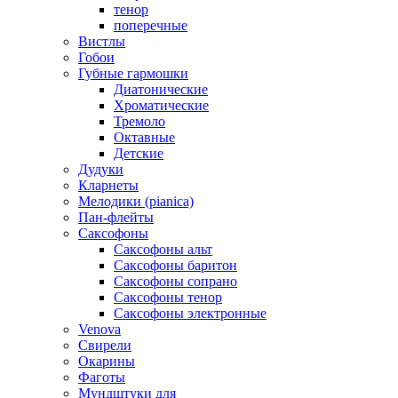
тенор
поперечные
Вистлы
Гобои
Губные гармошки
Диатонические
Хроматические
Тремоло
Октавные
Детские
Дудуки
Кларнеты
Мелодики (pianica)
Пан-флейты
Саксофоны
Саксофоны альт
Саксофоны баритон
Саксофоны сопрано
Саксофоны тенор
Саксофоны электронные
Venova
Свирели
Окарины
Фаготы
Мундштуки для