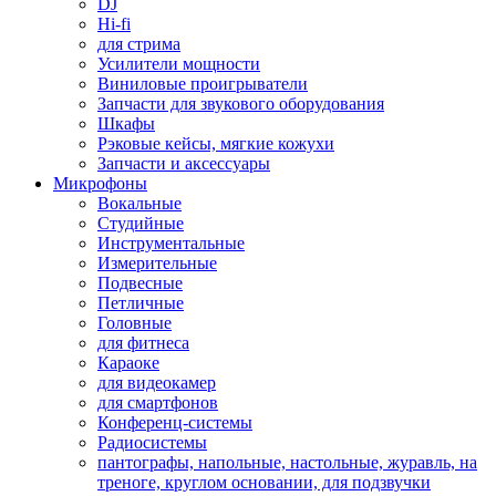
DJ
Hi-fi
для стрима
Усилители мощности
Виниловые проигрыватели
Запчасти для звукового оборудования
Шкафы
Рэковые кейсы, мягкие кожухи
Запчасти и аксессуары
Микрофоны
Вокальные
Студийные
Инструментальные
Измерительные
Подвесные
Петличные
Головные
для фитнеса
Караоке
для видеокамер
для смартфонов
Конференц-системы
Радиосистемы
пантографы, напольные, настольные, журавль, на
треноге, круглом основании, для подзвучки