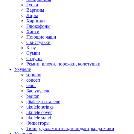
Гусли
Варганы
Лиры
Харпики
Глюкофоны
Ханги
Поющие чаши
Свистульки
Казу
Сумки
Струны
Ремни, ключи, порожки, колотушки
Укулеле
soprano
concert
tenor
Бас укулеле
bariton
gitalele, гиталеле
ukulele strings
ukulele cover
ukulele stand
Фиксаторы
Тюнер, увлажнитель, каподастры, датчики
Ударные