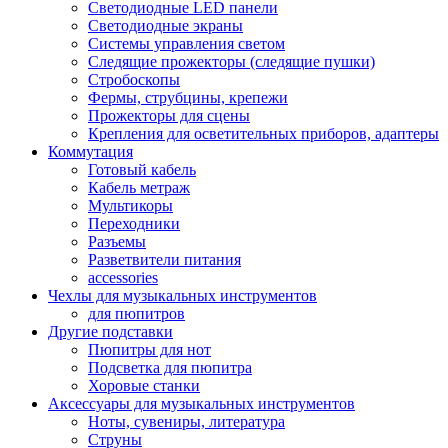
Светодиодные LED панели
Светодиодные экраны
Системы управления светом
Следящие прожекторы (следящие пушки)
Стробоскопы
Фермы, струбцины, крепежи
Прожекторы для сцены
Крепления для осветительных приборов, адаптеры
Коммутация
Готовый кабель
Кабель метраж
Мультикоры
Переходники
Разъемы
Разветвители питания
accessories
Чехлы для музыкальных инструментов
для пюпитров
Другие подставки
Пюпитры для нот
Подсветка для пюпитра
Хоровые станки
Аксессуары для музыкальных инструментов
Ноты, сувениры, литература
Струны