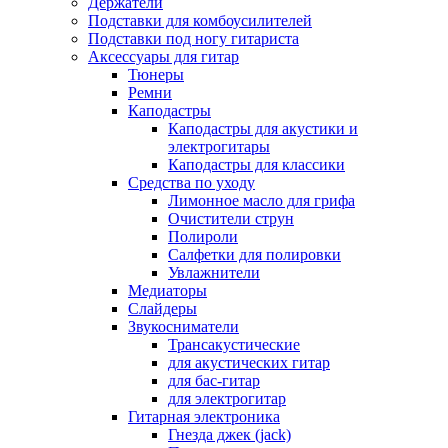
Держатели
Подставки для комбоусилителей
Подставки под ногу гитариста
Аксессуары для гитар
Тюнеры
Ремни
Каподастры
Каподастры для акустики и
электрогитары
Каподастры для классики
Средства по уходу
Лимонное масло для грифа
Очистители струн
Полироли
Салфетки для полировки
Увлажнители
Медиаторы
Слайдеры
Звукосниматели
Трансакустические
для акустических гитар
для бас-гитар
для электрогитар
Гитарная электроника
Гнезда джек (jack)