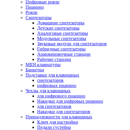
Цифровые рояли
Пианино
Рояли
Синтезаторы
Домашние синтезаторы
Детские синтезаторы
Аналоговые синтезаторы
Модульные синтезаторы
Звуковые модули для синтезаторов
Гибридные синтезаторы
Аранжировочные станции
Рабочие станции
MIDI клавиатуры
Банкетки
Подставки для клавишных
синтезаторов
цифровых пианино
Чехлы для клавишных
для цифрового пианино
Накидки для цифровых пианино
для синтезаторов
Накидки для синтезаторов
Принадлежности для клавишных
Ключ для настройки
Педали сустейна