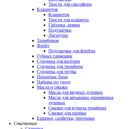
Трости для саксофона
Кларнетов
Кларнетов
Трости для кларнета
Гайтаны, ремни
Подушечки
Лигатуры
Тромбонов
Флейт
Подушечки для флейты
Губных гармошек
Сурдины для валторн
Сурдины для тромбона
Сурдины для трубы
Пюпитры Лира
Наборы по уходу
Масла и смазки
Масла для медных духовых
Масла для механики деревянных
духовых
Смазки для кулисы тромбона
Смазки для пробки
Ершики, салфетки, протирки
Смычковые
Скрипки