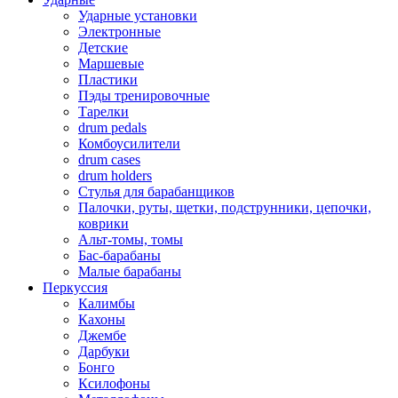
Ударные установки
Электронные
Детские
Маршевые
Пластики
Пэды тренировочные
Тарелки
drum pedals
Комбоусилители
drum cases
drum holders
Стулья для барабанщиков
Палочки, руты, щетки, подструнники, цепочки,
коврики
Альт-томы, томы
Бас-барабаны
Малые барабаны
Перкуссия
Калимбы
Кахоны
Джембе
Дарбуки
Бонго
Ксилофоны