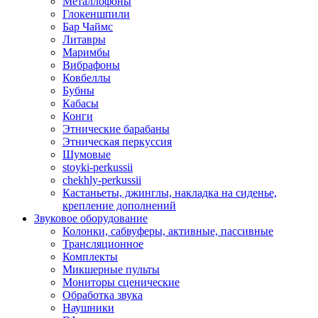
Металлофоны
Глокеншпили
Бар Чаймс
Литавры
Маримбы
Вибрафоны
Ковбеллы
Бубны
Кабасы
Конги
Этнические барабаны
Этническая перкуссия
Шумовые
stoyki-perkussii
chekhly-perkussii
Кастаньеты, джинглы, накладка на сиденье,
крепление дополнений
Звуковое оборудование
Колонки, сабвуферы, активные, пассивные
Трансляционное
Комплекты
Микшерные пульты
Мониторы сценические
Обработка звука
Наушники