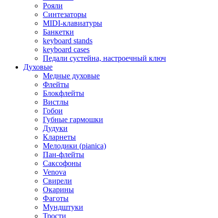
Рояли
Синтезаторы
MIDI-клавиатуры
Банкетки
keyboard stands
keyboard cases
Педали сустейна, настроечный ключ
Духовые
Медные духовые
Флейты
Блокфлейты
Вистлы
Гобои
Губные гармошки
Дудуки
Кларнеты
Мелодики (pianica)
Пан-флейты
Саксофоны
Venova
Свирели
Окарины
Фаготы
Мундштуки
Трости