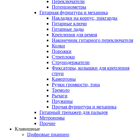
Переключатели
Потенциометры
Гитарная фурнитура и механика
Накладки на корпус, пикгарды
Гитарные ключи
Гитарные лады
Крепления для ремня
Наконечник гитарного переключателя
Колки
Порожки
Стреплоки
Струнодержатели
Фиксаторы, колышки для крепления
струн
Камертоны
Ручки громкости, тона
Тремоло
Рычаги
Пружины
Прочая фурнитура и механика
Гитарный тренажер для пальцев
Метрономы
Прочие
Клавишные
Цифровые пианино