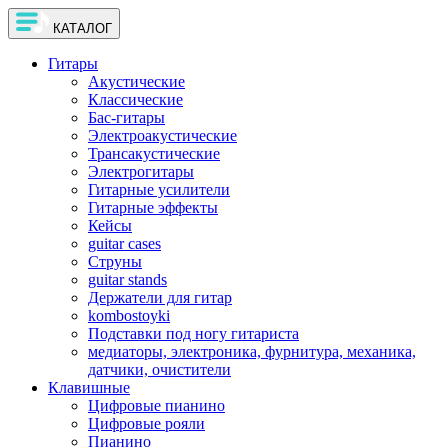
КАТАЛОГ
Гитары
Акустические
Классические
Бас-гитары
Электроакустические
Трансакустические
Электрогитары
Гитарные усилители
Гитарные эффекты
Кейсы
guitar cases
Струны
guitar stands
Держатели для гитар
kombostoyki
Подставки под ногу гитариста
медиаторы, электроника, фурнитура, механика,
датчики, очистители
Клавишные
Цифровые пианино
Цифровые рояли
Пианино