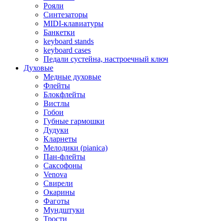
Рояли
Синтезаторы
MIDI-клавиатуры
Банкетки
keyboard stands
keyboard cases
Педали сустейна, настроечный ключ
Духовые
Медные духовые
Флейты
Блокфлейты
Вистлы
Гобои
Губные гармошки
Дудуки
Кларнеты
Мелодики (pianica)
Пан-флейты
Саксофоны
Venova
Свирели
Окарины
Фаготы
Мундштуки
Трости