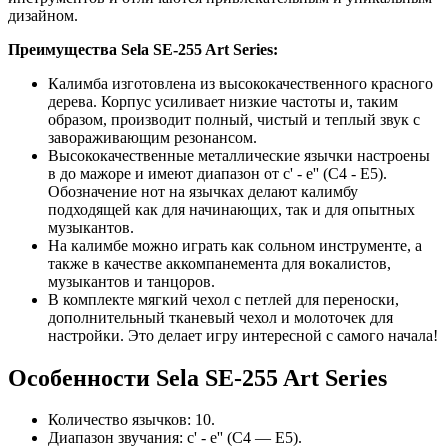
дизайном.
Преимущества Sela SE-255 Art Series:
Калимба изготовлена из высококачественного красного
дерева. Корпус усиливает низкие частоты и, таким
образом, производит полный, чистый и теплый звук с
завораживающим резонансом.
Высококачественные металлические язычки настроены
в до мажоре и имеют диапазон от c' - e'' (C4 - E5).
Обозначение нот на язычках делают калимбу
подходящей как для начинающих, так и для опытных
музыкантов.
На калимбе можно играть как сольном инструменте, а
также в качестве аккомпанемента для вокалистов,
музыкантов и танцоров.
В комплекте мягкий чехол с петлей для переноски,
дополнительный тканевый чехол и молоточек для
настройки. Это делает игру интересной с самого начала!
Особенности Sela SE-255 Art Series
Количество язычков: 10.
Диапазон звучания: c' - e'' (C4 — E5).