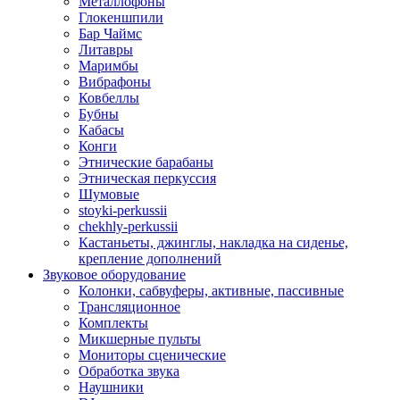
Металлофоны
Глокеншпили
Бар Чаймс
Литавры
Маримбы
Вибрафоны
Ковбеллы
Бубны
Кабасы
Конги
Этнические барабаны
Этническая перкуссия
Шумовые
stoyki-perkussii
chekhly-perkussii
Кастаньеты, джинглы, накладка на сиденье,
крепление дополнений
Звуковое оборудование
Колонки, сабвуферы, активные, пассивные
Трансляционное
Комплекты
Микшерные пульты
Мониторы сценические
Обработка звука
Наушники