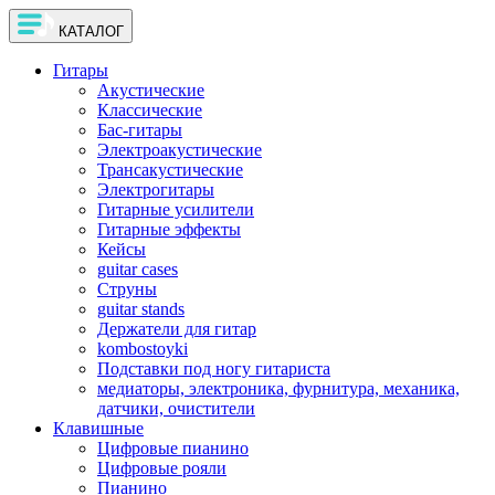
КАТАЛОГ
Гитары
Акустические
Классические
Бас-гитары
Электроакустические
Трансакустические
Электрогитары
Гитарные усилители
Гитарные эффекты
Кейсы
guitar cases
Струны
guitar stands
Держатели для гитар
kombostoyki
Подставки под ногу гитариста
медиаторы, электроника, фурнитура, механика,
датчики, очистители
Клавишные
Цифровые пианино
Цифровые рояли
Пианино