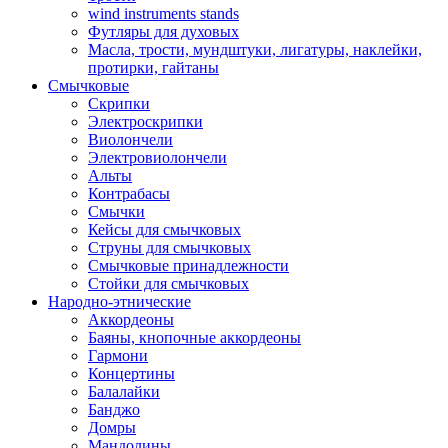
wind instruments stands
Футляры для духовых
Масла, трости, мундштуки, лигатуры, наклейки,
протирки, гайтаны
Смычковые
Скрипки
Электроскрипки
Виолончели
Электровиолончели
Альты
Контрабасы
Смычки
Кейсы для смычковых
Струны для смычковых
Смычковые принадлежности
Стойки для смычковых
Народно-этнические
Аккордеоны
Баяны, кнопочные аккордеоны
Гармони
Концертины
Балалайки
Банджо
Домры
Мандолины