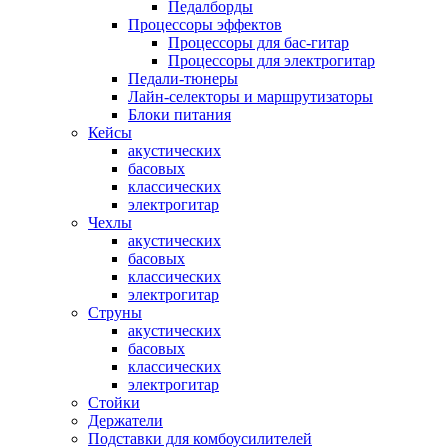
Педалборды
Процессоры эффектов
Процессоры для бас-гитар
Процессоры для электрогитар
Педали-тюнеры
Лайн-селекторы и маршрутизаторы
Блоки питания
Кейсы
акустических
басовых
классических
электрогитар
Чехлы
акустических
басовых
классических
электрогитар
Струны
акустических
басовых
классических
электрогитар
Стойки
Держатели
Подставки для комбоусилителей