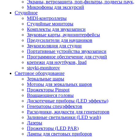
Экраны, ветрозащита, поп-фильтры, подвесы паук,
Микрофоны для экскурсий
Студийное
MIDI-контроллеры
Студийные мониторы
Комплекты для звукозаписи
Звуковые карты, аудиоинтерфейсы
Предусилители для наушников
Звукоизоляция для студии
Портативные устройства звукозаписи
Программное обеспечение для студий
крепежи для ноутбуков, Ipad
stoyki-monitorov
Световое оборудование
Зеркальные шары
Моторы для зеркальных шаров
Прожекторы Pinspot
Вращающиеся головы
Дискотечные приборы (LED эффекты)
Генераторы спецэффектов
Расходники, жидкости для генераторов
Заливные светильники (LED wash)
Лазеры
Прожекторы (LED PAR)
Лампы для световых приборов