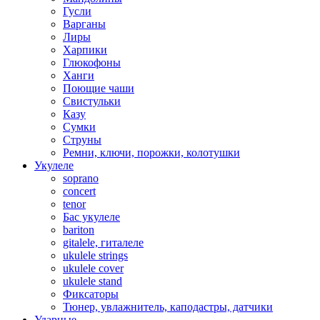
Гусли
Варганы
Лиры
Харпики
Глюкофоны
Ханги
Поющие чаши
Свистульки
Казу
Сумки
Струны
Ремни, ключи, порожки, колотушки
Укулеле
soprano
concert
tenor
Бас укулеле
bariton
gitalele, гиталеле
ukulele strings
ukulele cover
ukulele stand
Фиксаторы
Тюнер, увлажнитель, каподастры, датчики
Ударные