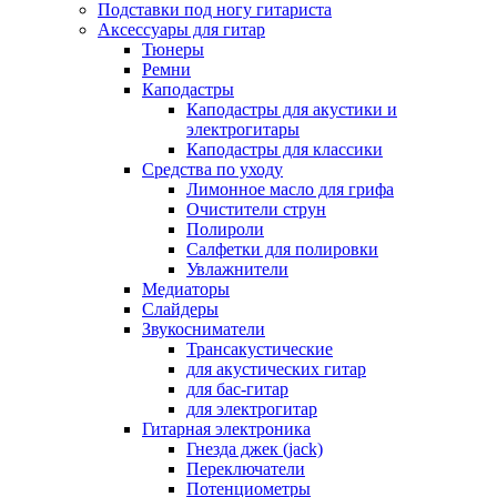
Подставки под ногу гитариста
Аксессуары для гитар
Тюнеры
Ремни
Каподастры
Каподастры для акустики и
электрогитары
Каподастры для классики
Средства по уходу
Лимонное масло для грифа
Очистители струн
Полироли
Салфетки для полировки
Увлажнители
Медиаторы
Слайдеры
Звукосниматели
Трансакустические
для акустических гитар
для бас-гитар
для электрогитар
Гитарная электроника
Гнезда джек (jack)
Переключатели
Потенциометры