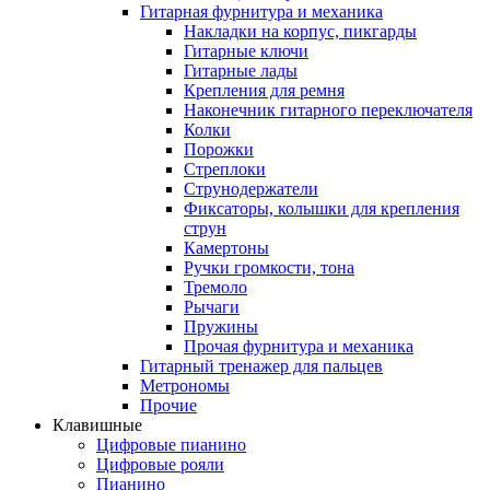
Гитарная фурнитура и механика
Накладки на корпус, пикгарды
Гитарные ключи
Гитарные лады
Крепления для ремня
Наконечник гитарного переключателя
Колки
Порожки
Стреплоки
Струнодержатели
Фиксаторы, колышки для крепления
струн
Камертоны
Ручки громкости, тона
Тремоло
Рычаги
Пружины
Прочая фурнитура и механика
Гитарный тренажер для пальцев
Метрономы
Прочие
Клавишные
Цифровые пианино
Цифровые рояли
Пианино