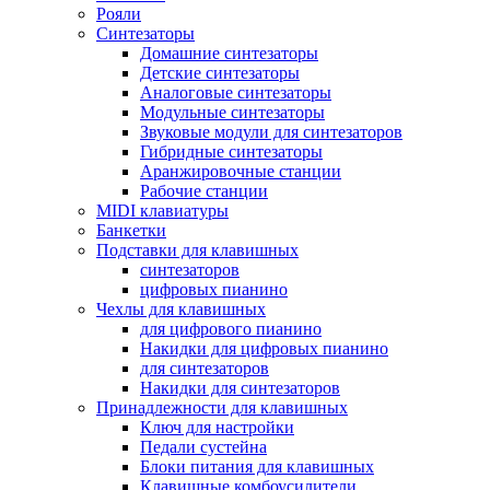
Рояли
Синтезаторы
Домашние синтезаторы
Детские синтезаторы
Аналоговые синтезаторы
Модульные синтезаторы
Звуковые модули для синтезаторов
Гибридные синтезаторы
Аранжировочные станции
Рабочие станции
MIDI клавиатуры
Банкетки
Подставки для клавишных
синтезаторов
цифровых пианино
Чехлы для клавишных
для цифрового пианино
Накидки для цифровых пианино
для синтезаторов
Накидки для синтезаторов
Принадлежности для клавишных
Ключ для настройки
Педали сустейна
Блоки питания для клавишных
Клавишные комбоусилители