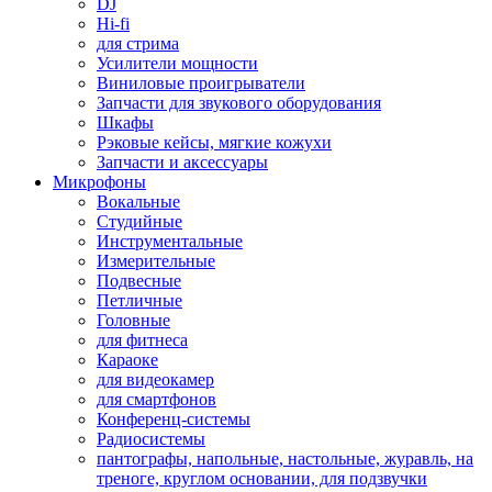
DJ
Hi-fi
для стрима
Усилители мощности
Виниловые проигрыватели
Запчасти для звукового оборудования
Шкафы
Рэковые кейсы, мягкие кожухи
Запчасти и аксессуары
Микрофоны
Вокальные
Студийные
Инструментальные
Измерительные
Подвесные
Петличные
Головные
для фитнеса
Караоке
для видеокамер
для смартфонов
Конференц-системы
Радиосистемы
пантографы, напольные, настольные, журавль, на
треноге, круглом основании, для подзвучки