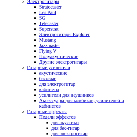
Электрогитары
Stratocaster
Les Paul
SG
Telecaster
Superstrat
Электрогитары Explorer
Mustang
Jazzmaster
Flying V
Полуакустические
Другие электрогитары
Гитарные усилители
акустические
басовые
для электрогитар
кабинеты
усилители для наушников
Аксессуары для комбиков, усилителей и
кабинетов
Гитарные эффекты
Педали эффектов
для акустики
для бас-гитар
для электрогитар