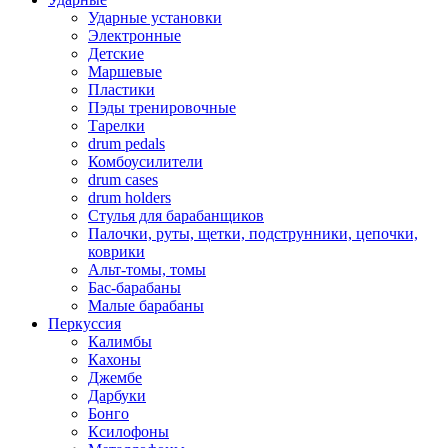
Ударные установки
Электронные
Детские
Маршевые
Пластики
Пэды тренировочные
Тарелки
drum pedals
Комбоусилители
drum cases
drum holders
Стулья для барабанщиков
Палочки, руты, щетки, подструнники, цепочки,
коврики
Альт-томы, томы
Бас-барабаны
Малые барабаны
Перкуссия
Калимбы
Кахоны
Джембе
Дарбуки
Бонго
Ксилофоны