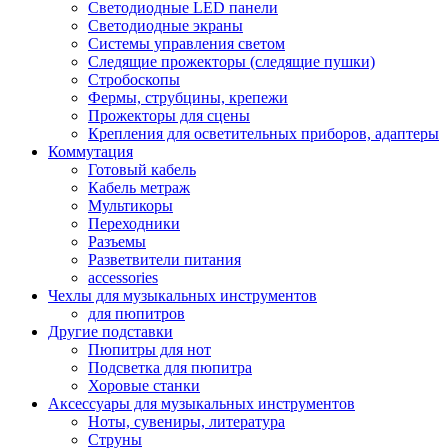
Светодиодные LED панели
Светодиодные экраны
Системы управления светом
Следящие прожекторы (следящие пушки)
Стробоскопы
Фермы, струбцины, крепежи
Прожекторы для сцены
Крепления для осветительных приборов, адаптеры
Коммутация
Готовый кабель
Кабель метраж
Мультикоры
Переходники
Разъемы
Разветвители питания
accessories
Чехлы для музыкальных инструментов
для пюпитров
Другие подставки
Пюпитры для нот
Подсветка для пюпитра
Хоровые станки
Аксессуары для музыкальных инструментов
Ноты, сувениры, литература
Струны