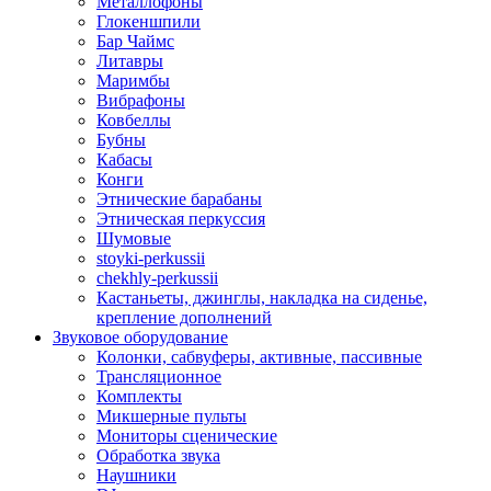
Металлофоны
Глокеншпили
Бар Чаймс
Литавры
Маримбы
Вибрафоны
Ковбеллы
Бубны
Кабасы
Конги
Этнические барабаны
Этническая перкуссия
Шумовые
stoyki-perkussii
chekhly-perkussii
Кастаньеты, джинглы, накладка на сиденье,
крепление дополнений
Звуковое оборудование
Колонки, сабвуферы, активные, пассивные
Трансляционное
Комплекты
Микшерные пульты
Мониторы сценические
Обработка звука
Наушники