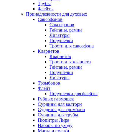
Трубы
Флейты
Принадлежности для духовых
Саксофонов
Саксофонов
Гайтаны, ремни
Лигатуры
Подушечки
Трости для саксофона
Кларнетов
Кларнетов
Трости для кларнета
Гайтаны, ремни
Подушечки
Лигатуры
Тромбонов
Флейт
Подушечки для флейты
Губных гармошек
Сурдины для валторн
Сурдины для тромбона
Сурдины для трубы
Пюпитры Лира
Наборы по уходу
Масла и смазки