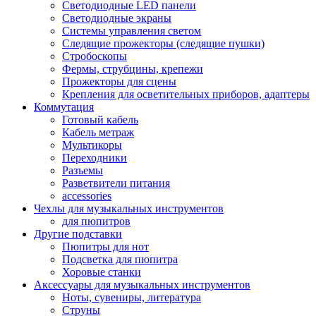
Светодиодные LED панели
Светодиодные экраны
Системы управления светом
Следящие прожекторы (следящие пушки)
Стробоскопы
Фермы, струбцины, крепежи
Прожекторы для сцены
Крепления для осветительных приборов, адаптеры
Коммутация
Готовый кабель
Кабель метраж
Мультикоры
Переходники
Разъемы
Разветвители питания
accessories
Чехлы для музыкальных инструментов
для пюпитров
Другие подставки
Пюпитры для нот
Подсветка для пюпитра
Хоровые станки
Аксессуары для музыкальных инструментов
Ноты, сувениры, литература
Струны