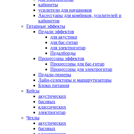
кабинеты
усилители для наушников
Аксессуары для комбиков, усилителей и
кабинетов
Гитарные эффекты
Педали эффектов
для акустики
для бас-гитар
для электрогитар
Педалборды
Процессоры эффектов
Процессоры для бас-гитар
Процессоры для электрогитар
Педали-тюнеры
Лайн-селекторы и маршрутизаторы
Блоки питания
Кейсы
акустических
басовых
классических
электрогитар
Чехлы
акустических
басовых
классических