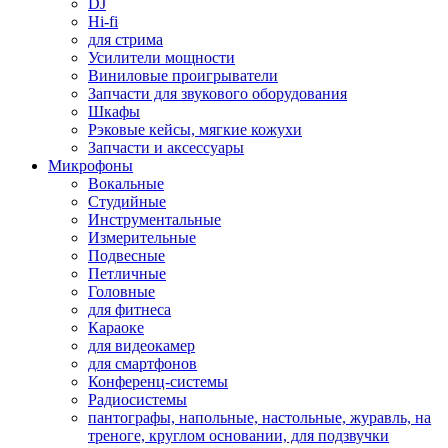
DJ
Hi-fi
для стрима
Усилители мощности
Виниловые проигрыватели
Запчасти для звукового оборудования
Шкафы
Рэковые кейсы, мягкие кожухи
Запчасти и аксессуары
Микрофоны
Вокальные
Студийные
Инструментальные
Измерительные
Подвесные
Петличные
Головные
для фитнеса
Караоке
для видеокамер
для смартфонов
Конференц-системы
Радиосистемы
пантографы, напольные, настольные, журавль, на
треноге, круглом основании, для подзвучки