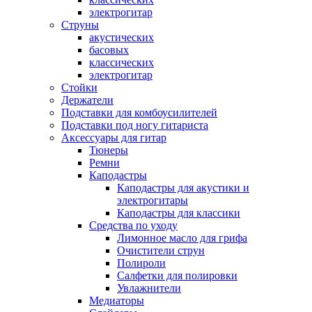
электрогитар
Струны
акустических
басовых
классических
электрогитар
Стойки
Держатели
Подставки для комбоусилителей
Подставки под ногу гитариста
Аксессуары для гитар
Тюнеры
Ремни
Каподастры
Каподастры для акустики и
электрогитары
Каподастры для классики
Средства по уходу
Лимонное масло для грифа
Очистители струн
Полироли
Салфетки для полировки
Увлажнители
Медиаторы