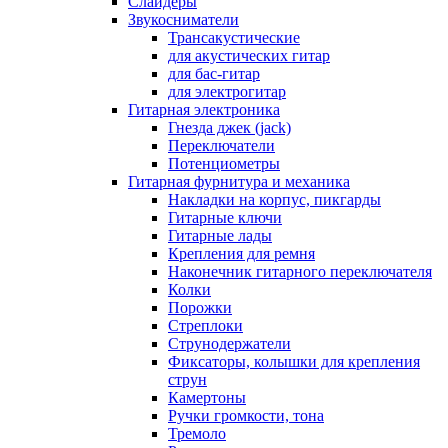
Слайдеры
Звукосниматели
Трансакустические
для акустических гитар
для бас-гитар
для электрогитар
Гитарная электроника
Гнезда джек (jack)
Переключатели
Потенциометры
Гитарная фурнитура и механика
Накладки на корпус, пикгарды
Гитарные ключи
Гитарные лады
Крепления для ремня
Наконечник гитарного переключателя
Колки
Порожки
Стреплоки
Струнодержатели
Фиксаторы, колышки для крепления
струн
Камертоны
Ручки громкости, тона
Тремоло