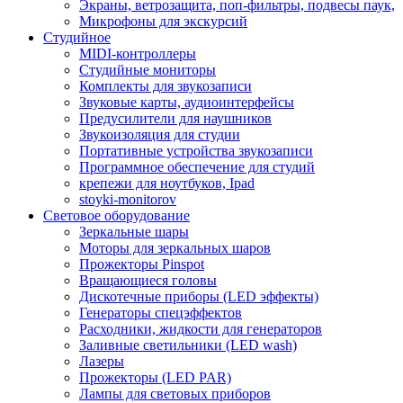
Экраны, ветрозащита, поп-фильтры, подвесы паук,
Микрофоны для экскурсий
Студийное
MIDI-контроллеры
Студийные мониторы
Комплекты для звукозаписи
Звуковые карты, аудиоинтерфейсы
Предусилители для наушников
Звукоизоляция для студии
Портативные устройства звукозаписи
Программное обеспечение для студий
крепежи для ноутбуков, Ipad
stoyki-monitorov
Световое оборудование
Зеркальные шары
Моторы для зеркальных шаров
Прожекторы Pinspot
Вращающиеся головы
Дискотечные приборы (LED эффекты)
Генераторы спецэффектов
Расходники, жидкости для генераторов
Заливные светильники (LED wash)
Лазеры
Прожекторы (LED PAR)
Лампы для световых приборов