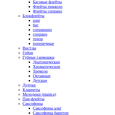
Басовые флейты
Флейты пикколо
Флейты сопрано
Блокфлейты
альт
бас
сопранино
сопрано
тенор
поперечные
Вистлы
Гобои
Губные гармошки
Диатонические
Хроматические
Тремоло
Октавные
Детские
Дудуки
Кларнеты
Мелодики (pianica)
Пан-флейты
Саксофоны
Саксофоны альт
Саксофоны баритон