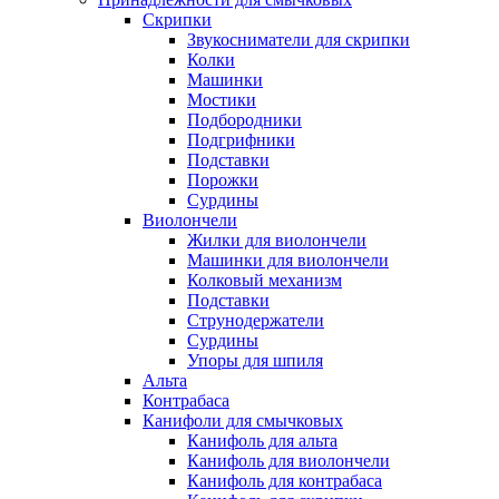
Скрипки
Звукосниматели для скрипки
Колки
Машинки
Мостики
Подбородники
Подгрифники
Подставки
Порожки
Сурдины
Виолончели
Жилки для виолончели
Машинки для виолончели
Колковый механизм
Подставки
Струнодержатели
Сурдины
Упоры для шпиля
Альта
Контрабаса
Канифоли для смычковых
Канифоль для альта
Канифоль для виолончели
Канифоль для контрабаса