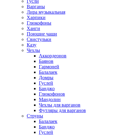
Гусли
Варганы
Лира музыкальная
Харпики
Глюкофоны
Ханги
Поющие чаши
Свистульки
Казу
Чехлы
Аккордеонов
Баянов
Гармоней
Балалаек
Домры
Гуслей
Банджо
Глюкофонов
Мандолин
Чехлы для варганов
Футляры для варганов
Струны
Балалаек
Банджо
Гуслей