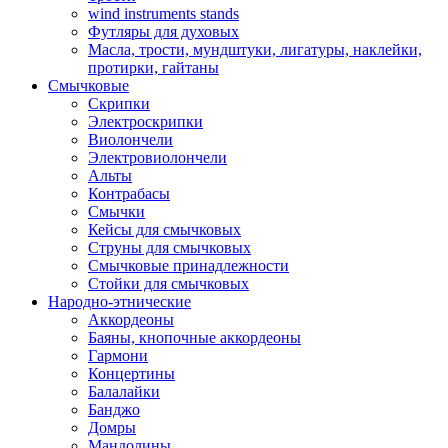
wind instruments stands
Футляры для духовых
Масла, трости, мундштуки, лигатуры, наклейки,
протирки, гайтаны
Смычковые
Скрипки
Электроскрипки
Виолончели
Электровиолончели
Альты
Контрабасы
Смычки
Кейсы для смычковых
Струны для смычковых
Смычковые принадлежности
Стойки для смычковых
Народно-этнические
Аккордеоны
Баяны, кнопочные аккордеоны
Гармони
Концертины
Балалайки
Банджо
Домры
Мандолины