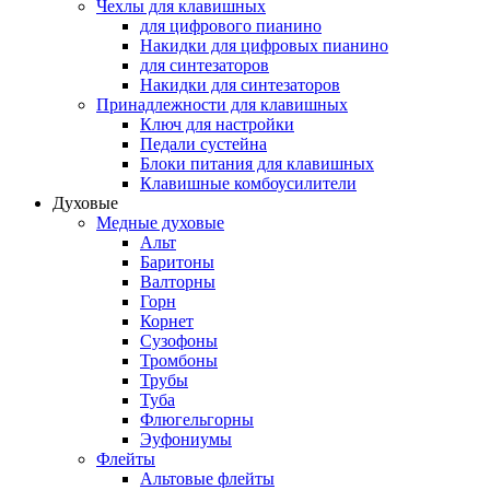
Чехлы для клавишных
для цифрового пианино
Накидки для цифровых пианино
для синтезаторов
Накидки для синтезаторов
Принадлежности для клавишных
Ключ для настройки
Педали сустейна
Блоки питания для клавишных
Клавишные комбоусилители
Духовые
Медные духовые
Альт
Баритоны
Валторны
Горн
Корнет
Сузофоны
Тромбоны
Трубы
Туба
Флюгельгорны
Эуфониумы
Флейты
Альтовые флейты