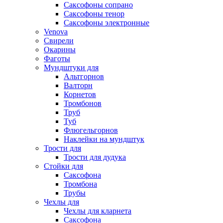
Саксофоны сопрано
Саксофоны тенор
Саксофоны электронные
Venova
Свирели
Окарины
Фаготы
Мундштуки для
Альтгорнов
Валторн
Корнетов
Тромбонов
Труб
Туб
Флюгельгорнов
Наклейки на мундштук
Трости для
Трости для дудука
Стойки для
Саксофона
Тромбона
Трубы
Чехлы для
Чехлы для кларнета
Саксофона