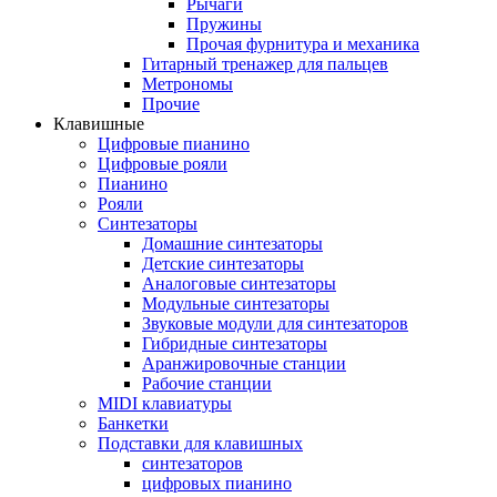
Рычаги
Пружины
Прочая фурнитура и механика
Гитарный тренажер для пальцев
Метрономы
Прочие
Клавишные
Цифровые пианино
Цифровые рояли
Пианино
Рояли
Синтезаторы
Домашние синтезаторы
Детские синтезаторы
Аналоговые синтезаторы
Модульные синтезаторы
Звуковые модули для синтезаторов
Гибридные синтезаторы
Аранжировочные станции
Рабочие станции
MIDI клавиатуры
Банкетки
Подставки для клавишных
синтезаторов
цифровых пианино