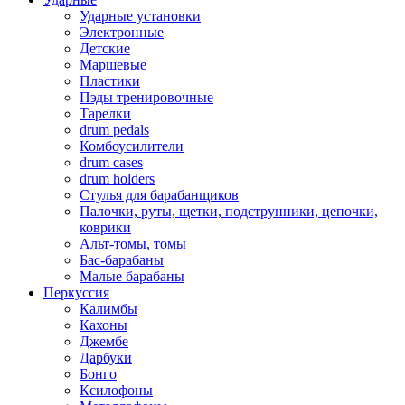
Ударные установки
Электронные
Детские
Маршевые
Пластики
Пэды тренировочные
Тарелки
drum pedals
Комбоусилители
drum cases
drum holders
Стулья для барабанщиков
Палочки, руты, щетки, подструнники, цепочки,
коврики
Альт-томы, томы
Бас-барабаны
Малые барабаны
Перкуссия
Калимбы
Кахоны
Джембе
Дарбуки
Бонго
Ксилофоны