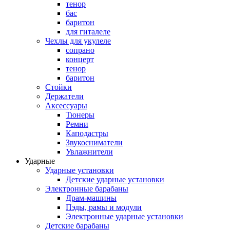
тенор
бас
баритон
для гиталеле
Чехлы для укулеле
сопрано
концерт
тенор
баритон
Стойки
Держатели
Аксессуары
Тюнеры
Ремни
Каподастры
Звукосниматели
Увлажнители
Ударные
Ударные установки
Детские ударные установки
Электронные барабаны
Драм-машины
Пэды, рамы и модули
Электронные ударные установки
Детские барабаны