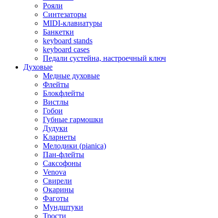
Рояли
Синтезаторы
MIDI-клавиатуры
Банкетки
keyboard stands
keyboard cases
Педали сустейна, настроечный ключ
Духовые
Медные духовые
Флейты
Блокфлейты
Вистлы
Гобои
Губные гармошки
Дудуки
Кларнеты
Мелодики (pianica)
Пан-флейты
Саксофоны
Venova
Свирели
Окарины
Фаготы
Мундштуки
Трости