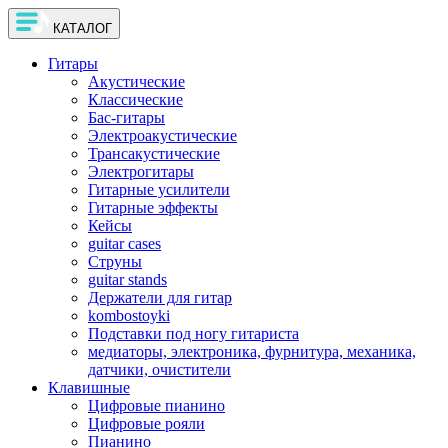
КАТАЛОГ
Гитары
Акустические
Классические
Бас-гитары
Электроакустические
Трансакустические
Электрогитары
Гитарные усилители
Гитарные эффекты
Кейсы
guitar cases
Струны
guitar stands
Держатели для гитар
kombostoyki
Подставки под ногу гитариста
медиаторы, электроника, фурнитура, механика,
датчики, очистители
Клавишные
Цифровые пианино
Цифровые рояли
Пианино