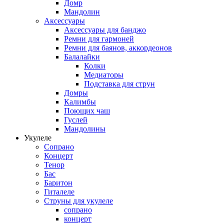
Домр
Мандолин
Аксессуары
Аксессуары для банджо
Ремни для гармоней
Ремни для баянов, аккордеонов
Балалайки
Колки
Медиаторы
Подставка для струн
Домры
Калимбы
Поющих чаш
Гуслей
Мандолины
Укулеле
Сопрано
Концерт
Тенор
Бас
Баритон
Гиталеле
Струны для укулеле
сопрано
концерт