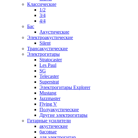
Классические
1/2
3/4
4/4
Бас
Акустические
Электроакустические
Silent
Трансакустические
Электрогитары
Stratocaster
Les Paul
SG
Telecaster
Superstrat
Электрогитары Explorer
Mustang
Jazzmaster
Flying V
Полуакустические
Другие электрогитары
Гитарные усилители
акустические
басовые
для электрогитар