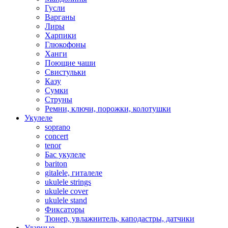
Гусли
Варганы
Лиры
Харпики
Глюкофоны
Ханги
Поющие чаши
Свистульки
Казу
Сумки
Струны
Ремни, ключи, порожки, колотушки
Укулеле
soprano
concert
tenor
Бас укулеле
bariton
gitalele, гиталеле
ukulele strings
ukulele cover
ukulele stand
Фиксаторы
Тюнер, увлажнитель, каподастры, датчики
Ударные