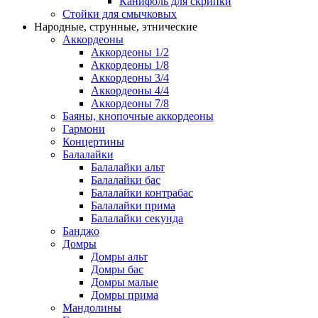
Канифоль для скрипки
Стойки для смычковых
Народные, струнные, этнические
Аккордеоны
Аккордеоны 1/2
Аккордеоны 1/8
Аккордеоны 3/4
Аккордеоны 4/4
Аккордеоны 7/8
Баяны, кнопочные аккордеоны
Гармони
Концертины
Балалайки
Балалайки альт
Балалайки бас
Балалайки контрабас
Балалайки прима
Балалайки секунда
Банджо
Домры
Домры альт
Домры бас
Домры малые
Домры прима
Мандолины