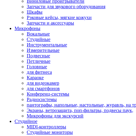
Виниловые проигрыватели
Запчасти для звукового оборудования
Шкафы
Рэковые кейсы, мягкие кожухи
Запчасти и аксессуары
Микрофоны
Вокальные
Студийные
Инструментальные
Измерительные
Подвесные
Петличные
Головные
для фитнеса
Караоке
для видеокамер
для смартфонов
Конференц-системы
Радиосистемы
пантографы, напольные, настольные, журавль, на т
Экраны, ветрозащита, поп-фильтры, подвесы паук,
Микрофоны для экскурсий
Студийное
MIDI-контроллеры
Студийные мониторы