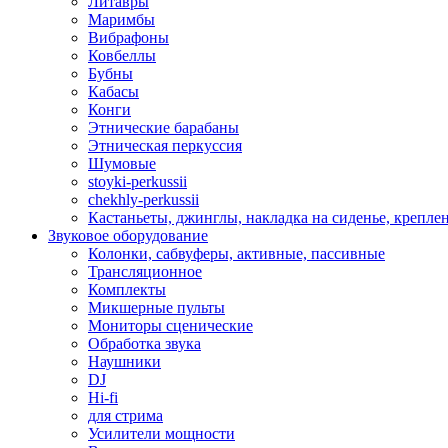
Литавры
Маримбы
Вибрафоны
Ковбеллы
Бубны
Кабасы
Конги
Этнические барабаны
Этническая перкуссия
Шумовые
stoyki-perkussii
chekhly-perkussii
Кастаньеты, джинглы, накладка на сиденье, крепл
Звуковое оборудование
Колонки, сабвуферы, активные, пассивные
Трансляционное
Комплекты
Микшерные пульты
Мониторы сценические
Обработка звука
Наушники
DJ
Hi-fi
для стрима
Усилители мощности