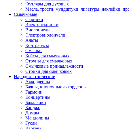
Футляры для духовых
Масла, трости, мундштуки, лигатуры, наклейки, пр
Смычковые
Скрипки
Электроскрипки
Виолончели
Электровиолончели
Альты
Контрабасы
Смычки
Кейсы для смычковых
Струны для смычковых
Смычковые принадлежности
Стойки для смычковых
Народно-этнические
Аккордеоны
Баяны, кнопочные аккордеоны
Гармони
Концертины
Балалайки
Банджо
Домры
Мандолины
Гусли
Варганы