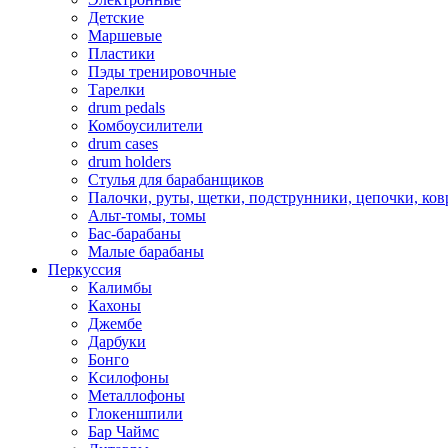
Детские
Маршевые
Пластики
Пэды тренировочные
Тарелки
drum pedals
Комбоусилители
drum cases
drum holders
Стулья для барабанщиков
Палочки, руты, щетки, подструнники, цепочки, ко
Альт-томы, томы
Бас-барабаны
Малые барабаны
Перкуссия
Калимбы
Кахоны
Джембе
Дарбуки
Бонго
Ксилофоны
Металлофоны
Глокеншпили
Бар Чаймс