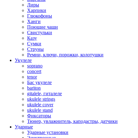
Лиры
Харпики
Глюкофоны
Ханги
Поющие чаши
Свистульки
Казу
Сумки
Струны
Ремни, ключи, порожки, колотушки
Укулеле
soprano
concert
tenor
Бас укулеле
bariton
gitalele, гиталеле
ukulele strings
ukulele cover
ukulele stand
Фиксаторы
Тюнер, увлажнитель, каподастры, датчики
Ударные
Ударные установки
Электронные