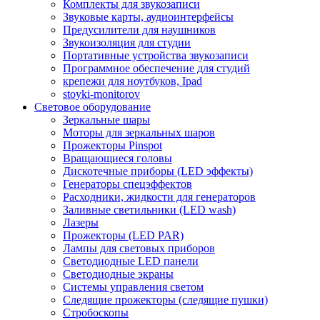
Комплекты для звукозаписи
Звуковые карты, аудиоинтерфейсы
Предусилители для наушников
Звукоизоляция для студии
Портативные устройства звукозаписи
Программное обеспечение для студий
крепежи для ноутбуков, Ipad
stoyki-monitorov
Световое оборудование
Зеркальные шары
Моторы для зеркальных шаров
Прожекторы Pinspot
Вращающиеся головы
Дискотечные приборы (LED эффекты)
Генераторы спецэффектов
Расходники, жидкости для генераторов
Заливные светильники (LED wash)
Лазеры
Прожекторы (LED PAR)
Лампы для световых приборов
Светодиодные LED панели
Светодиодные экраны
Системы управления светом
Следящие прожекторы (следящие пушки)
Стробоскопы