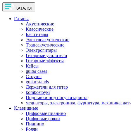
КАТАЛОГ
Гитары
Акустические
Классические
Бас-гитары
Электроакустические
Трансакустические
Электрогитары
Гитарные усилители
Гитарные эффекты
Кейсы
guitar cases
Струны
guitar stands
Держатели для гитар
kombostoyki
Подставки под ногу гитариста
медиаторы, электроника, фурнитура, механика, дат
Клавишные
Цифровые пианино
Цифровые рояли
Пианино
Рояли