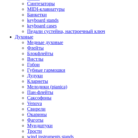
Синтезаторы
MIDI-клавиатуры
Банкетки
keyboard stands
keyboard cases
Педали сустейна, настроечный ключ
Духовые
Медные духовые
Флейты
Блокфлейты
Вистлы
Гобои
Губные гармошки
Дудуки
Кларнеты
Мелодики (pianica)
Пан-флейты
Саксофоны
Venova
Свирели
Окарины
Фаготы
Мундштуки
Трости
wind instruments stands