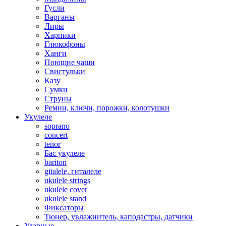
Гусли
Варганы
Лиры
Харпики
Глюкофоны
Ханги
Поющие чаши
Свистульки
Казу
Сумки
Струны
Ремни, ключи, порожки, колотушки
Укулеле
soprano
concert
tenor
Бас укулеле
bariton
gitalele, гиталеле
ukulele strings
ukulele cover
ukulele stand
Фиксаторы
Тюнер, увлажнитель, каподастры, датчики
Ударные