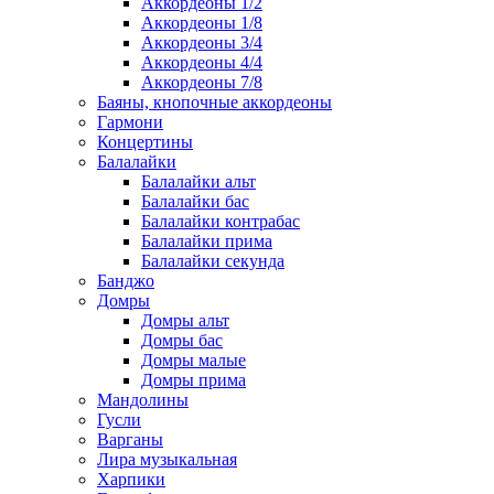
Аккордеоны 1/2
Аккордеоны 1/8
Аккордеоны 3/4
Аккордеоны 4/4
Аккордеоны 7/8
Баяны, кнопочные аккордеоны
Гармони
Концертины
Балалайки
Балалайки альт
Балалайки бас
Балалайки контрабас
Балалайки прима
Балалайки секунда
Банджо
Домры
Домры альт
Домры бас
Домры малые
Домры прима
Мандолины
Гусли
Варганы
Лира музыкальная
Харпики