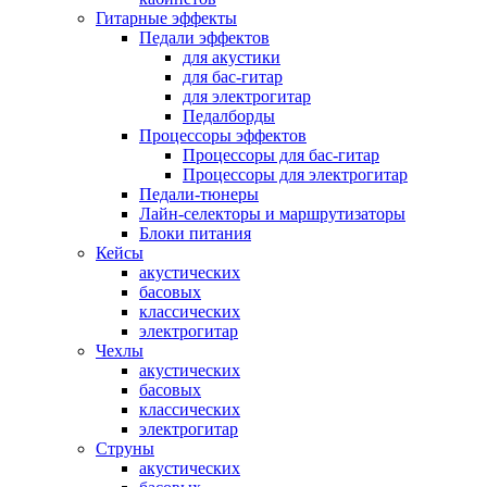
Гитарные эффекты
Педали эффектов
для акустики
для бас-гитар
для электрогитар
Педалборды
Процессоры эффектов
Процессоры для бас-гитар
Процессоры для электрогитар
Педали-тюнеры
Лайн-селекторы и маршрутизаторы
Блоки питания
Кейсы
акустических
басовых
классических
электрогитар
Чехлы
акустических
басовых
классических
электрогитар
Струны
акустических