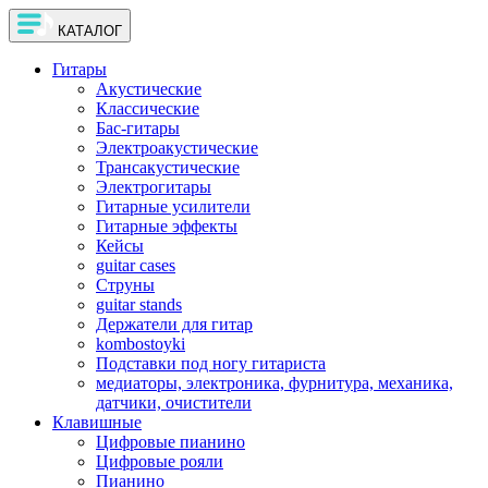
КАТАЛОГ
Гитары
Акустические
Классические
Бас-гитары
Электроакустические
Трансакустические
Электрогитары
Гитарные усилители
Гитарные эффекты
Кейсы
guitar cases
Струны
guitar stands
Держатели для гитар
kombostoyki
Подставки под ногу гитариста
медиаторы, электроника, фурнитура, механика,
датчики, очистители
Клавишные
Цифровые пианино
Цифровые рояли
Пианино