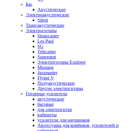
Бас
Акустические
Электроакустические
Silent
Трансакустические
Электрогитары
Stratocaster
Les Paul
SG
Telecaster
Superstrat
Электрогитары Explorer
Mustang
Jazzmaster
Flying V
Полуакустические
Другие электрогитары
Гитарные усилители
акустические
басовые
для электрогитар
кабинеты
усилители для наушников
Аксессуары для комбиков, усилителей и
кабинетов