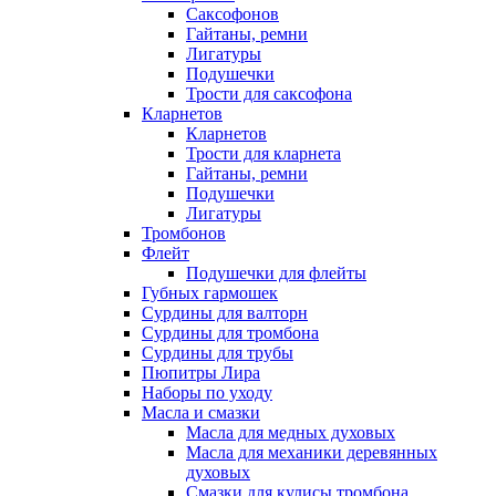
Саксофонов
Гайтаны, ремни
Лигатуры
Подушечки
Трости для саксофона
Кларнетов
Кларнетов
Трости для кларнета
Гайтаны, ремни
Подушечки
Лигатуры
Тромбонов
Флейт
Подушечки для флейты
Губных гармошек
Сурдины для валторн
Сурдины для тромбона
Сурдины для трубы
Пюпитры Лира
Наборы по уходу
Масла и смазки
Масла для медных духовых
Масла для механики деревянных
духовых
Смазки для кулисы тромбона