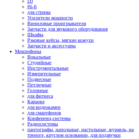
DJ
Hi-fi
для стрима
Усилители мощности
Виниловые проигрыватели
Запчасти для звукового оборудования
Шкафы
Рэковые кейсы, мягкие кожухи
Запчасти и аксессуары
Микрофоны
Вокальные
Студийные
Инструментальные
Измерительные
Подвесные
Петличные
Головные
для фитнеса
Караоке
для видеокамер
для смартфонов
Конференц-системы
Радиосистемы
пантографы, напольные, настольные, журавль, на
треноге, круглом основании, для подзвучки