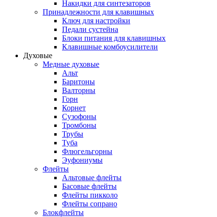
Накидки для синтезаторов
Принадлежности для клавишных
Ключ для настройки
Педали сустейна
Блоки питания для клавишных
Клавишные комбоусилители
Духовые
Медные духовые
Альт
Баритоны
Валторны
Горн
Корнет
Сузофоны
Тромбоны
Трубы
Туба
Флюгельгорны
Эуфониумы
Флейты
Альтовые флейты
Басовые флейты
Флейты пикколо
Флейты сопрано
Блокфлейты