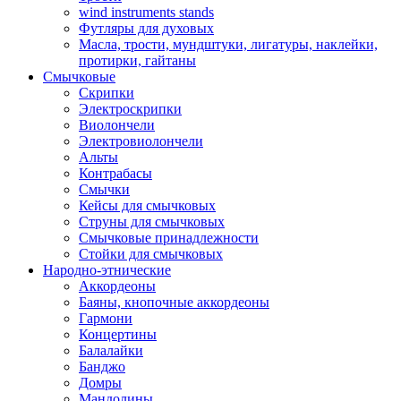
wind instruments stands
Футляры для духовых
Масла, трости, мундштуки, лигатуры, наклейки,
протирки, гайтаны
Смычковые
Скрипки
Электроскрипки
Виолончели
Электровиолончели
Альты
Контрабасы
Смычки
Кейсы для смычковых
Струны для смычковых
Смычковые принадлежности
Стойки для смычковых
Народно-этнические
Аккордеоны
Баяны, кнопочные аккордеоны
Гармони
Концертины
Балалайки
Банджо
Домры
Мандолины