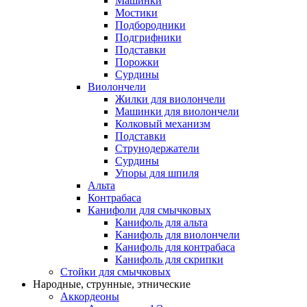
Машинки
Мостики
Подбородники
Подгрифники
Подставки
Порожки
Сурдины
Виолончели
Жилки для виолончели
Машинки для виолончели
Колковый механизм
Подставки
Струнодержатели
Сурдины
Упоры для шпиля
Альта
Контрабаса
Канифоли для смычковых
Канифоль для альта
Канифоль для виолончели
Канифоль для контрабаса
Канифоль для скрипки
Стойки для смычковых
Народные, струнные, этнические
Аккордеоны