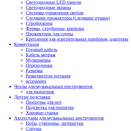
Светодиодные LED панели
Светодиодные экраны
Системы управления светом
Следящие прожекторы (следящие пушки)
Стробоскопы
Фермы, струбцины, крепежи
Прожекторы для сцены
Крепления для осветительных приборов, адаптеры
Коммутация
Готовый кабель
Кабель метраж
Мультикоры
Переходники
Разъемы
Разветвители питания
accessories
Чехлы для музыкальных инструментов
для пюпитров
Другие подставки
Пюпитры для нот
Подсветка для пюпитра
Хоровые станки
Аксессуары для музыкальных инструментов
Ноты, сувениры, литература
Струны