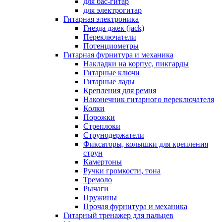
для бас-гитар
для электрогитар
Гитарная электроника
Гнезда джек (jack)
Переключатели
Потенциометры
Гитарная фурнитура и механика
Накладки на корпус, пикгарды
Гитарные ключи
Гитарные лады
Крепления для ремня
Наконечник гитарного переключателя
Колки
Порожки
Стреплоки
Струнодержатели
Фиксаторы, колышки для крепления
струн
Камертоны
Ручки громкости, тона
Тремоло
Рычаги
Пружины
Прочая фурнитура и механика
Гитарный тренажер для пальцев