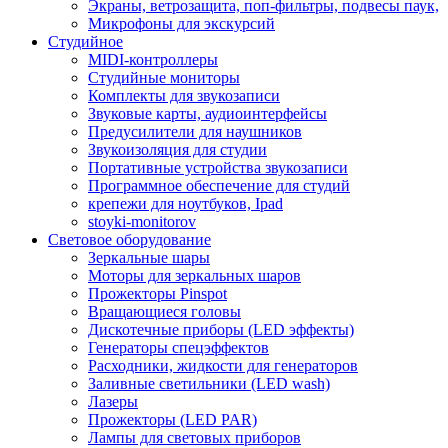
Экраны, ветрозащита, поп-фильтры, подвесы паук,
Микрофоны для экскурсий
Студийное
MIDI-контроллеры
Студийные мониторы
Комплекты для звукозаписи
Звуковые карты, аудиоинтерфейсы
Предусилители для наушников
Звукоизоляция для студии
Портативные устройства звукозаписи
Программное обеспечение для студий
крепежи для ноутбуков, Ipad
stoyki-monitorov
Световое оборудование
Зеркальные шары
Моторы для зеркальных шаров
Прожекторы Pinspot
Вращающиеся головы
Дискотечные приборы (LED эффекты)
Генераторы спецэффектов
Расходники, жидкости для генераторов
Заливные светильники (LED wash)
Лазеры
Прожекторы (LED PAR)
Лампы для световых приборов