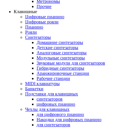
Метрономы
Прочие
Клавишные
Цифровые пианино
Цифровые рояли
Пианино
Рояли
Синтезаторы
Домашние синтезаторы
Детские синтезаторы
Аналоговые синтезаторы
Модульные синтезаторы
Звуковые модули для синтезаторов
Гибридные синтезаторы
Аранжировочные станции
Рабочие станции
MIDI клавиатуры
Банкетки
Подставки для клавишных
синтезаторов
цифровых пианино
Чехлы для клавишных
для цифрового пианино
Накидки для цифровых пианино
для синтезаторов