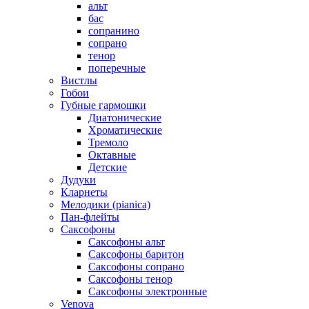
альт
бас
сопранино
сопрано
тенор
поперечные
Вистлы
Гобои
Губные гармошки
Диатонические
Хроматические
Тремоло
Октавные
Детские
Дудуки
Кларнеты
Мелодики (pianica)
Пан-флейты
Саксофоны
Саксофоны альт
Саксофоны баритон
Саксофоны сопрано
Саксофоны тенор
Саксофоны электронные
Venova