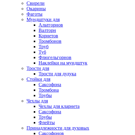
Свирели
Окарины
Фаготы
Мундштуки для
Альтгорнов
Валторн
Корнетов
Тромбонов
Труб
Туб
Флюгельгорнов
Наклейки на мундштук
Трости для
Трости для дудука
Стойки для
Саксофона
Тромбона
Трубы
Чехлы для
Чехлы для кларнета
Саксофона
Трубы
Флейты
Принадлежности для духовых
Саксофонов