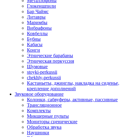
Металлофоны
Глокеншпили
Бар Чаймс
Литавры
Маримбы
Вибрафоны
Ковбеллы
Бубны
Кабасы
Конги
Этнические барабаны
Этническая перкуссия
Шумовые
stoyki-perkussii
chekhly-perkussii
Кастаньеты, джинглы, накладка на сиденье,
крепление дополнений
Звуковое оборудование
Колонки, сабвуферы, активные, пассивные
Трансляционное
Комплекты
Микшерные пульты
Мониторы сценические
Обработка звука
Наушники