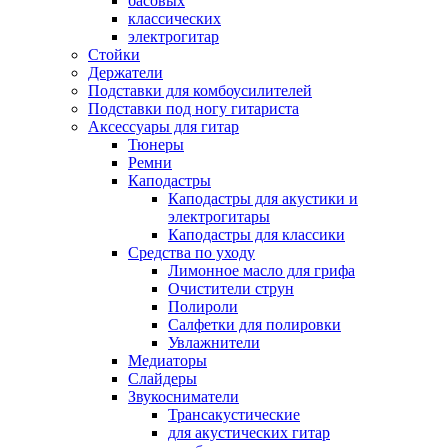
басовых
классических
электрогитар
Стойки
Держатели
Подставки для комбоусилителей
Подставки под ногу гитариста
Аксессуары для гитар
Тюнеры
Ремни
Каподастры
Каподастры для акустики и
электрогитары
Каподастры для классики
Средства по уходу
Лимонное масло для грифа
Очистители струн
Полироли
Салфетки для полировки
Увлажнители
Медиаторы
Слайдеры
Звукосниматели
Трансакустические
для акустических гитар