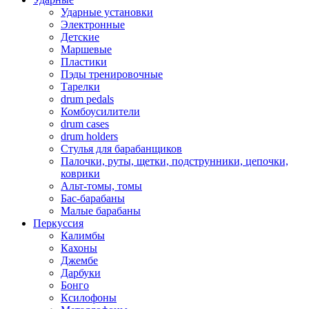
Ударные установки
Электронные
Детские
Маршевые
Пластики
Пэды тренировочные
Тарелки
drum pedals
Комбоусилители
drum cases
drum holders
Стулья для барабанщиков
Палочки, руты, щетки, подструнники, цепочки,
коврики
Альт-томы, томы
Бас-барабаны
Малые барабаны
Перкуссия
Калимбы
Кахоны
Джембе
Дарбуки
Бонго
Ксилофоны