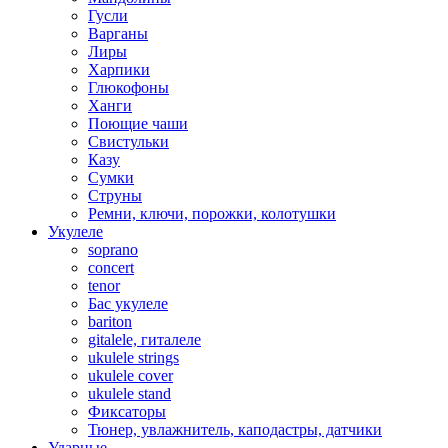
Гусли
Варганы
Лиры
Харпики
Глюкофоны
Ханги
Поющие чаши
Свистульки
Казу
Сумки
Струны
Ремни, ключи, порожки, колотушки
Укулеле
soprano
concert
tenor
Бас укулеле
bariton
gitalele, гиталеле
ukulele strings
ukulele cover
ukulele stand
Фиксаторы
Тюнер, увлажнитель, каподастры, датчики
Ударные