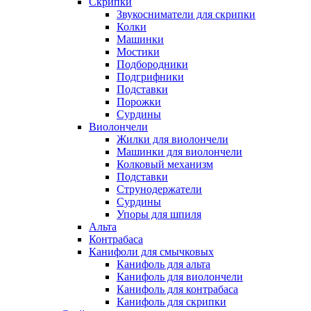
Скрипки
Звукосниматели для скрипки
Колки
Машинки
Мостики
Подбородники
Подгрифники
Подставки
Порожки
Сурдины
Виолончели
Жилки для виолончели
Машинки для виолончели
Колковый механизм
Подставки
Струнодержатели
Сурдины
Упоры для шпиля
Альта
Контрабаса
Канифоли для смычковых
Канифоль для альта
Канифоль для виолончели
Канифоль для контрабаса
Канифоль для скрипки