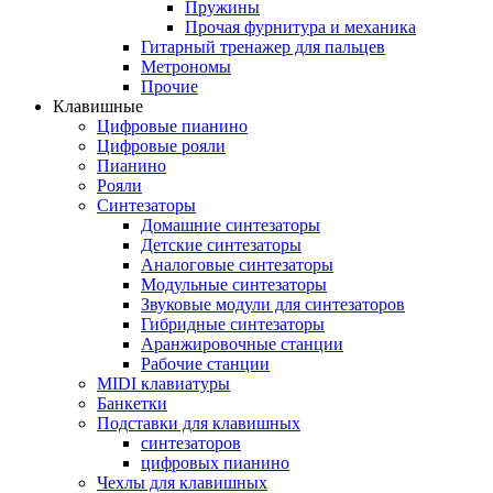
Пружины
Прочая фурнитура и механика
Гитарный тренажер для пальцев
Метрономы
Прочие
Клавишные
Цифровые пианино
Цифровые рояли
Пианино
Рояли
Синтезаторы
Домашние синтезаторы
Детские синтезаторы
Аналоговые синтезаторы
Модульные синтезаторы
Звуковые модули для синтезаторов
Гибридные синтезаторы
Аранжировочные станции
Рабочие станции
MIDI клавиатуры
Банкетки
Подставки для клавишных
синтезаторов
цифровых пианино
Чехлы для клавишных