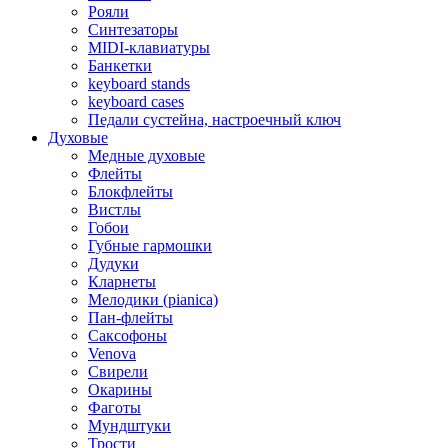
Рояли
Синтезаторы
MIDI-клавиатуры
Банкетки
keyboard stands
keyboard cases
Педали сустейна, настроечный ключ
Духовые
Медные духовые
Флейты
Блокфлейты
Вистлы
Гобои
Губные гармошки
Дудуки
Кларнеты
Мелодики (pianica)
Пан-флейты
Саксофоны
Venova
Свирели
Окарины
Фаготы
Мундштуки
Трости