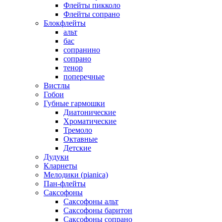
Флейты пикколо
Флейты сопрано
Блокфлейты
альт
бас
сопранино
сопрано
тенор
поперечные
Вистлы
Гобои
Губные гармошки
Диатонические
Хроматические
Тремоло
Октавные
Детские
Дудуки
Кларнеты
Мелодики (pianica)
Пан-флейты
Саксофоны
Саксофоны альт
Саксофоны баритон
Саксофоны сопрано