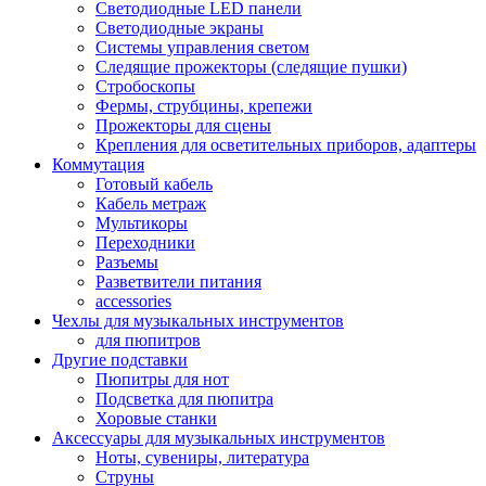
Светодиодные LED панели
Светодиодные экраны
Системы управления светом
Следящие прожекторы (следящие пушки)
Стробоскопы
Фермы, струбцины, крепежи
Прожекторы для сцены
Крепления для осветительных приборов, адаптеры
Коммутация
Готовый кабель
Кабель метраж
Мультикоры
Переходники
Разъемы
Разветвители питания
accessories
Чехлы для музыкальных инструментов
для пюпитров
Другие подставки
Пюпитры для нот
Подсветка для пюпитра
Хоровые станки
Аксессуары для музыкальных инструментов
Ноты, сувениры, литература
Струны