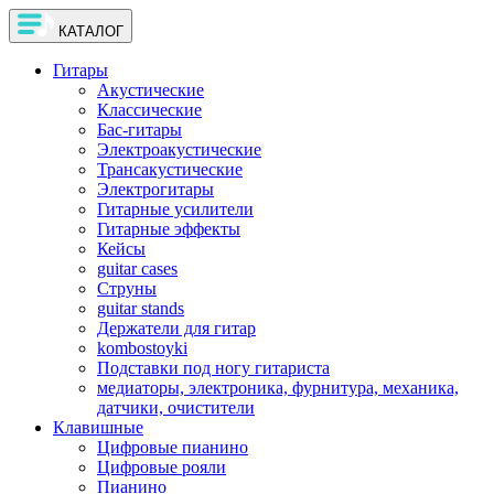
КАТАЛОГ
Гитары
Акустические
Классические
Бас-гитары
Электроакустические
Трансакустические
Электрогитары
Гитарные усилители
Гитарные эффекты
Кейсы
guitar cases
Струны
guitar stands
Держатели для гитар
kombostoyki
Подставки под ногу гитариста
медиаторы, электроника, фурнитура, механика,
датчики, очистители
Клавишные
Цифровые пианино
Цифровые рояли
Пианино