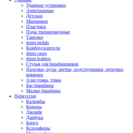
Ударные установки
Электронные
Детские
Маршевые
Пластики
Пэды тренировочные
Тарелки
drum pedals
Комбоусилители
drum cases
drum holders
Стулья для барабанщиков
Палочки, руты, щетки, подструнники, цепочки,
коврики
Альт-томы, томы
Бас-барабаны
Малые барабаны
Перкуссия
Калимбы
Кахоны
Джембе
Дарбуки
Бонго
Ксилофоны