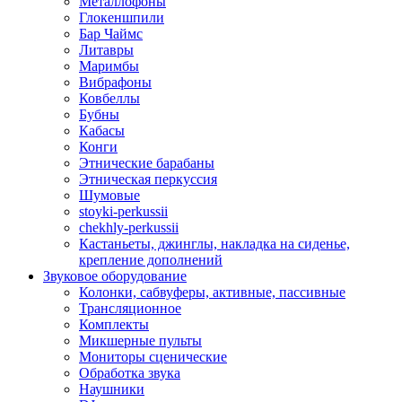
Металлофоны
Глокеншпили
Бар Чаймс
Литавры
Маримбы
Вибрафоны
Ковбеллы
Бубны
Кабасы
Конги
Этнические барабаны
Этническая перкуссия
Шумовые
stoyki-perkussii
chekhly-perkussii
Кастаньеты, джинглы, накладка на сиденье,
крепление дополнений
Звуковое оборудование
Колонки, сабвуферы, активные, пассивные
Трансляционное
Комплекты
Микшерные пульты
Мониторы сценические
Обработка звука
Наушники