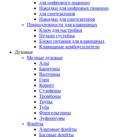
для цифрового пианино
Накидки для цифровых пианино
для синтезаторов
Накидки для синтезаторов
Принадлежности для клавишных
Ключ для настройки
Педали сустейна
Блоки питания для клавишных
Клавишные комбоусилители
Духовые
Медные духовые
Альт
Баритоны
Валторны
Горн
Корнет
Сузофоны
Тромбоны
Трубы
Туба
Флюгельгорны
Эуфониумы
Флейты
Альтовые флейты
Басовые флейты