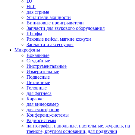
DJ
Hi-fi
для стрима
Усилители мощности
Виниловые проигрыватели
Запчасти для звукового оборудования
Шкафы
Рэковые кейсы, мягкие кожухи
Запчасти и аксессуары
Микрофоны
Вокальные
Студийные
Инструментальные
Измерительные
Подвесные
Петличные
Головные
для фитнеса
Караоке
для видеокамер
для смартфонов
Конференц-системы
Радиосистемы
пантографы, напольные, настольные, журавль, на
треноге, круглом основании, для подзвучки