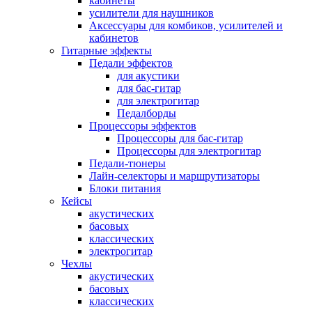
кабинеты
усилители для наушников
Аксессуары для комбиков, усилителей и
кабинетов
Гитарные эффекты
Педали эффектов
для акустики
для бас-гитар
для электрогитар
Педалборды
Процессоры эффектов
Процессоры для бас-гитар
Процессоры для электрогитар
Педали-тюнеры
Лайн-селекторы и маршрутизаторы
Блоки питания
Кейсы
акустических
басовых
классических
электрогитар
Чехлы
акустических
басовых
классических