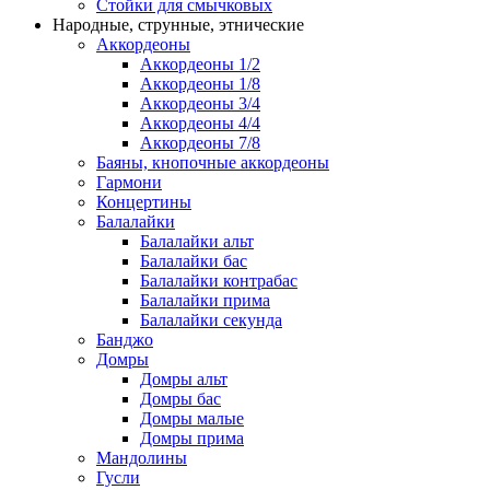
Стойки для смычковых
Народные, струнные, этнические
Аккордеоны
Аккордеоны 1/2
Аккордеоны 1/8
Аккордеоны 3/4
Аккордеоны 4/4
Аккордеоны 7/8
Баяны, кнопочные аккордеоны
Гармони
Концертины
Балалайки
Балалайки альт
Балалайки бас
Балалайки контрабас
Балалайки прима
Балалайки секунда
Банджо
Домры
Домры альт
Домры бас
Домры малые
Домры прима
Мандолины
Гусли