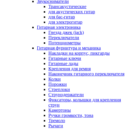
Звукосниматели
Трансакустические
для акустических гитар
для бас-гитар
для электрогитар
Гитарная электроника
Гнезда джек (jack)
Переключатели
Потенциометры
Гитарная фурнитура и механика
Накладки на корпус, пикгарды
Гитарные ключи
Гитарные лады
Крепления для ремня
Наконечник гитарного переключателя
Колки
Порожки
Стреплоки
Струнодержатели
Фиксаторы, колышки для крепления
струн
Камертоны
Ручки громкости, тона
Тремоло
Рычаги