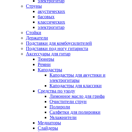
электрогитар
Струны
акустических
басовых
классических
электрогитар
Стойки
Держатели
Подставки для комбоусилителей
Подставки под ногу гитариста
Аксессуары для гитар
Тюнеры
Ремни
Каподастры
Каподастры для акустики и
электрогитары
Каподастры для классики
Средства по уходу
Лимонное масло для грифа
Очистители струн
Полироли
Салфетки для полировки
Увлажнители
Медиаторы
Слайдеры