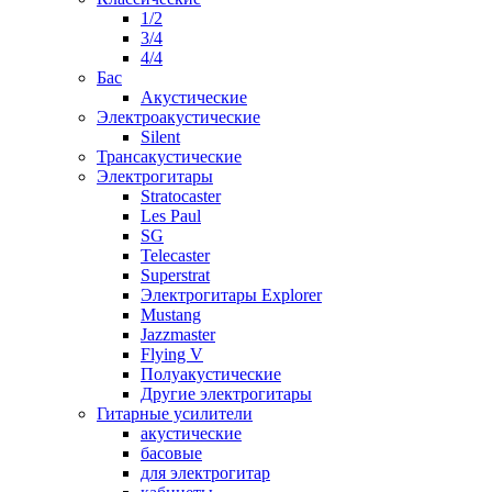
1/2
3/4
4/4
Бас
Акустические
Электроакустические
Silent
Трансакустические
Электрогитары
Stratocaster
Les Paul
SG
Telecaster
Superstrat
Электрогитары Explorer
Mustang
Jazzmaster
Flying V
Полуакустические
Другие электрогитары
Гитарные усилители
акустические
басовые
для электрогитар