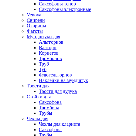
Саксофоны тенор
Саксофоны электронные
Venova
Свирели
Окарины
Фаготы
Мундштуки для
Альтгорнов
Валторн
Корнетов
Тромбонов
Труб
Туб
Флюгельгорнов
Наклейки на мундштук
Трости для
Трости для дудука
Стойки для
Саксофона
Тромбона
Трубы
Чехлы для
Чехлы для кларнета
Саксофона
Трубы