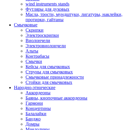
wind instruments stands
Футляры для духовых
Масла, трости, мундштуки, лигатуры, наклейки,
протирки, гайтаны
Смычковые
Скрипки
Электроскрипки
Виолончели
Электровиолончели
Альты
Контрабасы
Смычки
Кейсы для смычковых
Струны для смычковых
Смычковые принадлежности
Стойки для смычковых
Народно-этнические
Аккордеоны
Баяны, кнопочные аккордеоны
Гармони
Концертины
Балалайки
Банджо
Домры
Мандолины