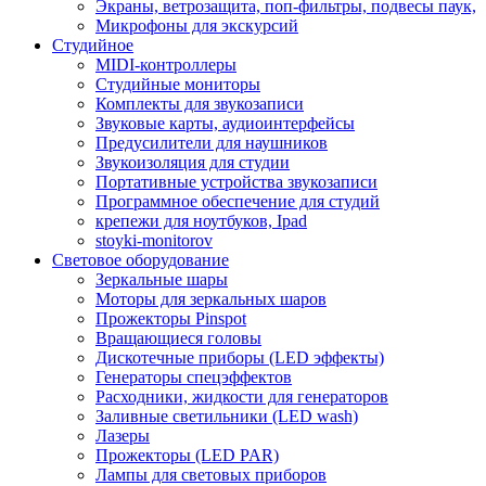
Экраны, ветрозащита, поп-фильтры, подвесы паук,
Микрофоны для экскурсий
Студийное
MIDI-контроллеры
Студийные мониторы
Комплекты для звукозаписи
Звуковые карты, аудиоинтерфейсы
Предусилители для наушников
Звукоизоляция для студии
Портативные устройства звукозаписи
Программное обеспечение для студий
крепежи для ноутбуков, Ipad
stoyki-monitorov
Световое оборудование
Зеркальные шары
Моторы для зеркальных шаров
Прожекторы Pinspot
Вращающиеся головы
Дискотечные приборы (LED эффекты)
Генераторы спецэффектов
Расходники, жидкости для генераторов
Заливные светильники (LED wash)
Лазеры
Прожекторы (LED PAR)
Лампы для световых приборов