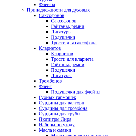
Флейты
Принадлежности для духовых
Саксофонов
Саксофонов
Гайтаны, ремни
Лигатуры
Подушечки
Трости для саксофона
Кларнетов
Кларнетов
Трости для кларнета
Гайтаны, ремни
Подушечки
Лигатуры
Тромбонов
Флейт
Подушечки для флейты
Губных гармошек
Сурдины для валторн
Сурдины для тромбона
Сурдины для трубы
Пюпитры Лира
Наборы по уходу
Масла и смазки
Масла для медных духовых