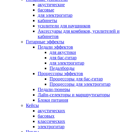
акустические
басовые
для электрогитар
кабинеты
усилители для наушников
Аксессуары для комбиков, усилителей и
кабинетов
Гитарные эффекты
Педали эффектов
для акустики
для бас-гитар
для электрогитар
Педалборды
Процессоры эффектов
Процессоры для бас-гитар
Процессоры для электрогитар
Педали-тюнеры
Лайн-селекторы и маршрутизаторы
Блоки питания
Кейсы
акустических
басовых
классических
электрогитар
Чехлы