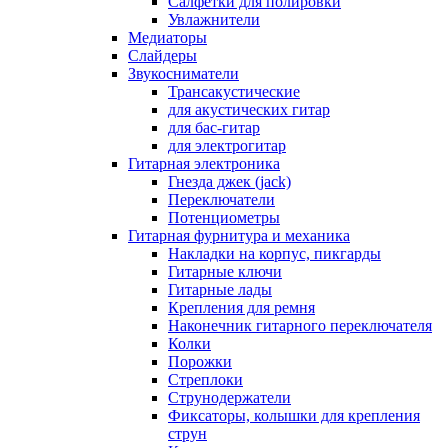
Салфетки для полировки
Увлажнители
Медиаторы
Слайдеры
Звукосниматели
Трансакустические
для акустических гитар
для бас-гитар
для электрогитар
Гитарная электроника
Гнезда джек (jack)
Переключатели
Потенциометры
Гитарная фурнитура и механика
Накладки на корпус, пикгарды
Гитарные ключи
Гитарные лады
Крепления для ремня
Наконечник гитарного переключателя
Колки
Порожки
Стреплоки
Струнодержатели
Фиксаторы, колышки для крепления
струн