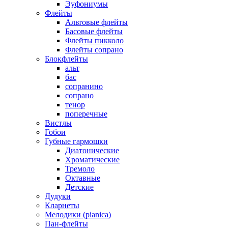
Эуфониумы
Флейты
Альтовые флейты
Басовые флейты
Флейты пикколо
Флейты сопрано
Блокфлейты
альт
бас
сопранино
сопрано
тенор
поперечные
Вистлы
Гобои
Губные гармошки
Диатонические
Хроматические
Тремоло
Октавные
Детские
Дудуки
Кларнеты
Мелодики (pianica)
Пан-флейты