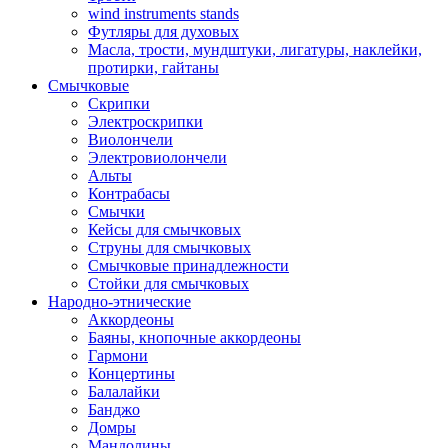
wind instruments stands
Футляры для духовых
Масла, трости, мундштуки, лигатуры, наклейки,
протирки, гайтаны
Смычковые
Скрипки
Электроскрипки
Виолончели
Электровиолончели
Альты
Контрабасы
Смычки
Кейсы для смычковых
Струны для смычковых
Смычковые принадлежности
Стойки для смычковых
Народно-этнические
Аккордеоны
Баяны, кнопочные аккордеоны
Гармони
Концертины
Балалайки
Банджо
Домры
Мандолины