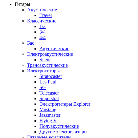
Гитары
Акустические
Travel
Классические
1/2
3/4
4/4
Бас
Акустические
Электроакустические
Silent
Трансакустические
Электрогитары
Stratocaster
Les Paul
SG
Telecaster
Superstrat
Электрогитары Explorer
Mustang
Jazzmaster
Flying V
Полуакустические
Другие электрогитары
Гитарные усилители