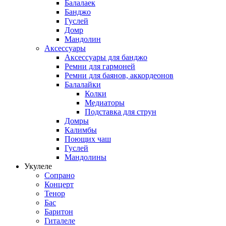
Балалаек
Банджо
Гуслей
Домр
Мандолин
Аксессуары
Аксессуары для банджо
Ремни для гармоней
Ремни для баянов, аккордеонов
Балалайки
Колки
Медиаторы
Подставка для струн
Домры
Калимбы
Поющих чаш
Гуслей
Мандолины
Укулеле
Сопрано
Концерт
Тенор
Бас
Баритон
Гиталеле