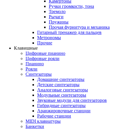
Камертоны
Ручки громкости, тона
Тремоло
Рычаги
Пружины
Прочая фурнитура и механика
Гитарный тренажер для пальцев
Метрономы
Прочие
Клавишные
Цифровые пианино
Цифровые рояли
Пианино
Рояли
Синтезаторы
Домашние синтезаторы
Детские синтезаторы
Аналоговые синтезаторы
Модульные синтезаторы
Звуковые модули для синтезаторов
Гибридные синтезаторы
Аранжировочные станции
Рабочие станции
MIDI клавиатуры
Банкетки