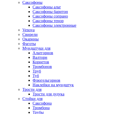
Саксофоны
Саксофоны альт
Саксофоны баритон
Саксофоны сопрано
Саксофоны тенор
Саксофоны электронные
Venova
Свирели
Окарины
Фаготы
Мундштуки для
Альтгорнов
Валторн
Корнетов
Тромбонов
Труб
Туб
Флюгельгорнов
Наклейки на мундштук
Трости для
Трости для дудука
Стойки для
Саксофона
Тромбона
Трубы