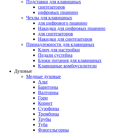
Подставки для клавишных
синтезаторов
цифровых пианино
Чехлы для клавишных
для цифрового пианино
Накидки для цифровых пианино
для синтезаторов
Накидки для синтезаторов
Принадлежности для клавишных
Ключ для настройки
Педали сустейна
Блоки питания для клавишных
Клавишные комбоусилители
Духовые
Медные духовые
Альт
Баритоны
Валторны
Горн
Корнет
Сузофоны
Тромбоны
Трубы
Туба
Флюгельгорны