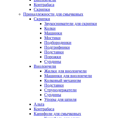
Контрабаса
Скрипки
Принадлежности для смычковых
Скрипки
Звукосниматели для скрипки
Колки
Машинки
Мостики
Подбородники
Подгрифники
Подставки
Порожки
Сурдины
Виолончели
Жилки для виолончели
Машинки для виолончели
Колковый механизм
Подставки
Струнодержатели
Сурдины
Упоры для шпиля
Альта
Контрабаса
Канифоли для смычковых