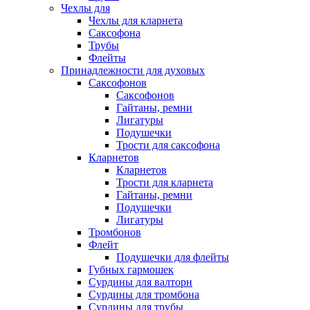
Чехлы для
Чехлы для кларнета
Саксофона
Трубы
Флейты
Принадлежности для духовых
Саксофонов
Саксофонов
Гайтаны, ремни
Лигатуры
Подушечки
Трости для саксофона
Кларнетов
Кларнетов
Трости для кларнета
Гайтаны, ремни
Подушечки
Лигатуры
Тромбонов
Флейт
Подушечки для флейты
Губных гармошек
Сурдины для валторн
Сурдины для тромбона
Сурдины для трубы