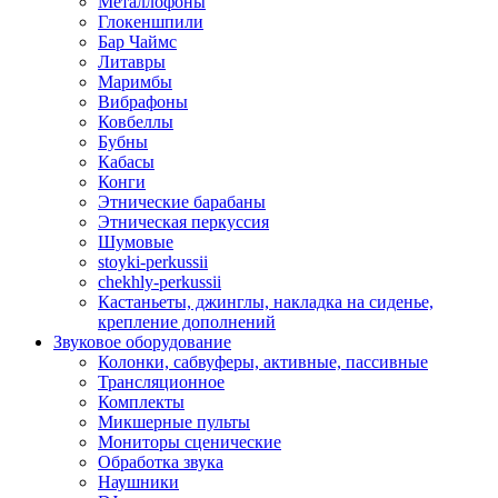
Металлофоны
Глокеншпили
Бар Чаймс
Литавры
Маримбы
Вибрафоны
Ковбеллы
Бубны
Кабасы
Конги
Этнические барабаны
Этническая перкуссия
Шумовые
stoyki-perkussii
chekhly-perkussii
Кастаньеты, джинглы, накладка на сиденье,
крепление дополнений
Звуковое оборудование
Колонки, сабвуферы, активные, пассивные
Трансляционное
Комплекты
Микшерные пульты
Мониторы сценические
Обработка звука
Наушники