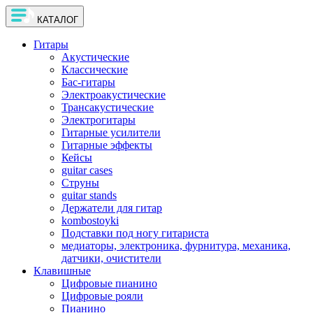
КАТАЛОГ
Гитары
Акустические
Классические
Бас-гитары
Электроакустические
Трансакустические
Электрогитары
Гитарные усилители
Гитарные эффекты
Кейсы
guitar cases
Струны
guitar stands
Держатели для гитар
kombostoyki
Подставки под ногу гитариста
медиаторы, электроника, фурнитура, механика,
датчики, очистители
Клавишные
Цифровые пианино
Цифровые рояли
Пианино