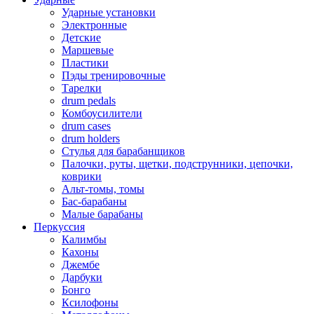
Ударные установки
Электронные
Детские
Маршевые
Пластики
Пэды тренировочные
Тарелки
drum pedals
Комбоусилители
drum cases
drum holders
Стулья для барабанщиков
Палочки, руты, щетки, подструнники, цепочки,
коврики
Альт-томы, томы
Бас-барабаны
Малые барабаны
Перкуссия
Калимбы
Кахоны
Джембе
Дарбуки
Бонго
Ксилофоны