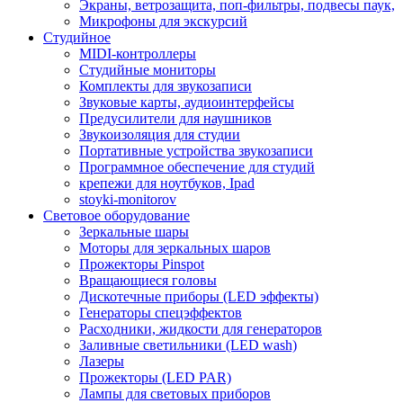
Экраны, ветрозащита, поп-фильтры, подвесы паук,
Микрофоны для экскурсий
Студийное
MIDI-контроллеры
Студийные мониторы
Комплекты для звукозаписи
Звуковые карты, аудиоинтерфейсы
Предусилители для наушников
Звукоизоляция для студии
Портативные устройства звукозаписи
Программное обеспечение для студий
крепежи для ноутбуков, Ipad
stoyki-monitorov
Световое оборудование
Зеркальные шары
Моторы для зеркальных шаров
Прожекторы Pinspot
Вращающиеся головы
Дискотечные приборы (LED эффекты)
Генераторы спецэффектов
Расходники, жидкости для генераторов
Заливные светильники (LED wash)
Лазеры
Прожекторы (LED PAR)
Лампы для световых приборов