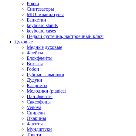
Рояли
Синтезаторы
MIDI-клавиатуры
Банкетки
keyboard stands
keyboard cases
Педали сустейна, настроечный ключ
Духовые
Медные духовые
Флейты
Блокфлейты
Вистлы
Гобои
Губные гармошки
Дудуки
Кларнеты
Мелодики (pianica)
Пан-флейты
Саксофоны
Venova
Свирели
Окарины
Фаготы
Мундштуки
Трости