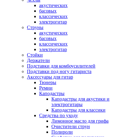
акустических
басовых
классических
электрогитар
Струны
акустических
басовых
классических
электрогитар
Стойки
Держатели
Подставки для комбоусилителей
Подставки под ногу гитариста
Аксессуары для гитар
Тюнеры
Ремни
Каподастры
Каподастры для акустики и
электрогитары
Каподастры для классики
Средства по уходу
Лимонное масло для грифа
Очистители струн
Полироли