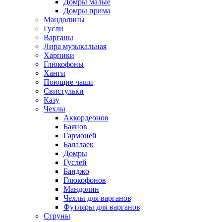
Домры малые
Домры прима
Мандолины
Гусли
Варганы
Лира музыкальная
Харпики
Глюкофоны
Ханги
Поющие чаши
Свистульки
Казу
Чехлы
Аккордеонов
Баянов
Гармоней
Балалаек
Домры
Гуслей
Банджо
Глюкофонов
Мандолин
Чехлы для варганов
Футляры для варганов
Струны