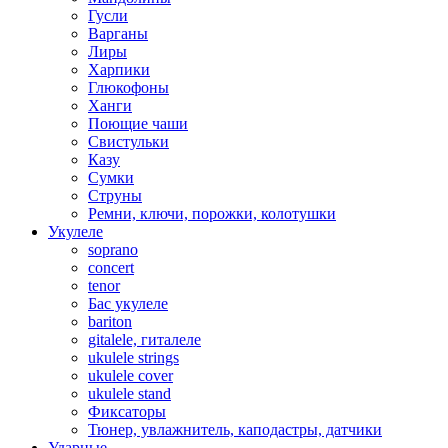
Гусли
Варганы
Лиры
Харпики
Глюкофоны
Ханги
Поющие чаши
Свистульки
Казу
Сумки
Струны
Ремни, ключи, порожки, колотушки
Укулеле
soprano
concert
tenor
Бас укулеле
bariton
gitalele, гиталеле
ukulele strings
ukulele cover
ukulele stand
Фиксаторы
Тюнер, увлажнитель, каподастры, датчики
Ударные