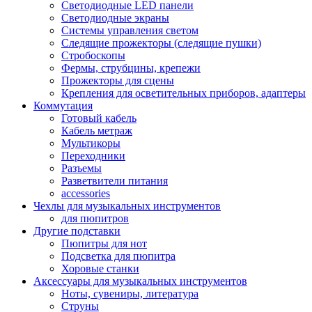
Светодиодные LED панели
Светодиодные экраны
Системы управления светом
Следящие прожекторы (следящие пушки)
Стробоскопы
Фермы, струбцины, крепежи
Прожекторы для сцены
Крепления для осветительных приборов, адаптеры
Коммутация
Готовый кабель
Кабель метраж
Мультикоры
Переходники
Разъемы
Разветвители питания
accessories
Чехлы для музыкальных инструментов
для пюпитров
Другие подставки
Пюпитры для нот
Подсветка для пюпитра
Хоровые станки
Аксессуары для музыкальных инструментов
Ноты, сувениры, литература
Струны