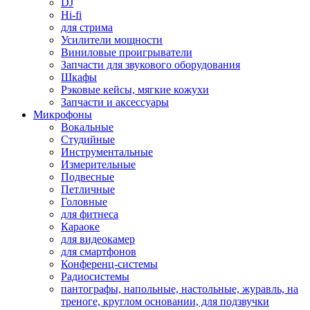
DJ
Hi-fi
для стрима
Усилители мощности
Виниловые проигрыватели
Запчасти для звукового оборудования
Шкафы
Рэковые кейсы, мягкие кожухи
Запчасти и аксессуары
Микрофоны
Вокальные
Студийные
Инструментальные
Измерительные
Подвесные
Петличные
Головные
для фитнеса
Караоке
для видеокамер
для смартфонов
Конференц-системы
Радиосистемы
пантографы, напольные, настольные, журавль, на
треноге, круглом основании, для подзвучки