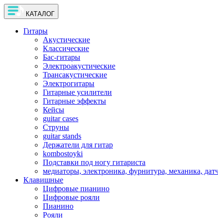
КАТАЛОГ
Гитары
Акустические
Классические
Бас-гитары
Электроакустические
Трансакустические
Электрогитары
Гитарные усилители
Гитарные эффекты
Кейсы
guitar cases
Струны
guitar stands
Держатели для гитар
kombostoyki
Подставки под ногу гитариста
медиаторы, электроника, фурнитура, механика, дат
Клавишные
Цифровые пианино
Цифровые рояли
Пианино
Рояли