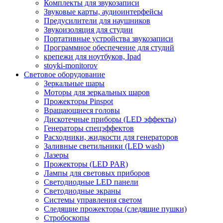
Комплекты для звукозаписи
Звуковые карты, аудиоинтерфейсы
Предусилители для наушников
Звукоизоляция для студии
Портативные устройства звукозаписи
Программное обеспечение для студий
крепежи для ноутбуков, Ipad
stoyki-monitorov
Световое оборудование
Зеркальные шары
Моторы для зеркальных шаров
Прожекторы Pinspot
Вращающиеся головы
Дискотечные приборы (LED эффекты)
Генераторы спецэффектов
Расходники, жидкости для генераторов
Заливные светильники (LED wash)
Лазеры
Прожекторы (LED PAR)
Лампы для световых приборов
Светодиодные LED панели
Светодиодные экраны
Системы управления светом
Следящие прожекторы (следящие пушки)
Стробоскопы