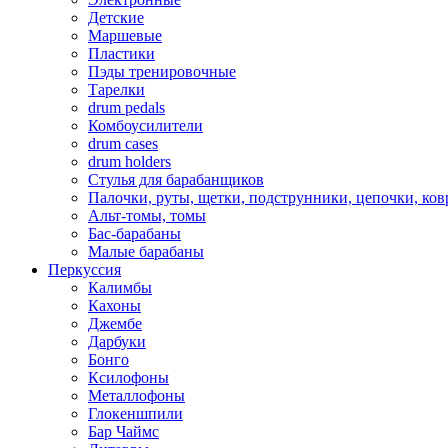
Детские
Маршевые
Пластики
Пэды тренировочные
Тарелки
drum pedals
Комбоусилители
drum cases
drum holders
Стулья для барабанщиков
Палочки, руты, щетки, подструнники, цепочки, ко
Альт-томы, томы
Бас-барабаны
Малые барабаны
Перкуссия
Калимбы
Кахоны
Джембе
Дарбуки
Бонго
Ксилофоны
Металлофоны
Глокеншпили
Бар Чаймс