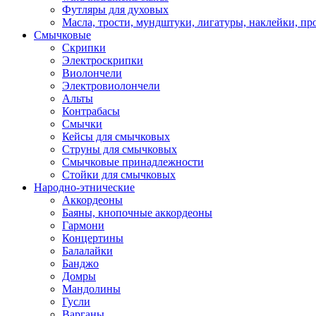
Футляры для духовых
Масла, трости, мундштуки, лигатуры, наклейки, пр
Смычковые
Скрипки
Электроскрипки
Виолончели
Электровиолончели
Альты
Контрабасы
Смычки
Кейсы для смычковых
Струны для смычковых
Смычковые принадлежности
Стойки для смычковых
Народно-этнические
Аккордеоны
Баяны, кнопочные аккордеоны
Гармони
Концертины
Балалайки
Банджо
Домры
Мандолины
Гусли
Варганы