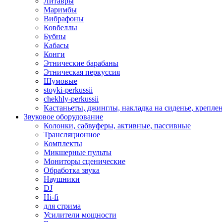
Литавры
Маримбы
Вибрафоны
Ковбеллы
Бубны
Кабасы
Конги
Этнические барабаны
Этническая перкуссия
Шумовые
stoyki-perkussii
chekhly-perkussii
Кастаньеты, джинглы, накладка на сиденье, крепл
Звуковое оборудование
Колонки, сабвуферы, активные, пассивные
Трансляционное
Комплекты
Микшерные пульты
Мониторы сценические
Обработка звука
Наушники
DJ
Hi-fi
для стрима
Усилители мощности