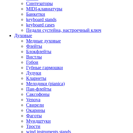
Синтезаторы
MIDI-клавиатуры
Банкетки
keyboard stands
keyboard cases
Педали сустейна, настроечный ключ
Духовые
Медные духовые
Флейты
Блокфлейты
Вистлы
Гобои
Губные гармошки
Дудуки
Кларнеты
Мелодики (pianica)
Пан-флейты
Саксофоны
Venova
Свирели
Окарины
Фаготы
Мундштуки
Трости
wind instruments stands