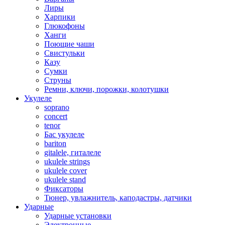
Лиры
Харпики
Глюкофоны
Ханги
Поющие чаши
Свистульки
Казу
Сумки
Струны
Ремни, ключи, порожки, колотушки
Укулеле
soprano
concert
tenor
Бас укулеле
bariton
gitalele, гиталеле
ukulele strings
ukulele cover
ukulele stand
Фиксаторы
Тюнер, увлажнитель, каподастры, датчики
Ударные
Ударные установки
Электронные