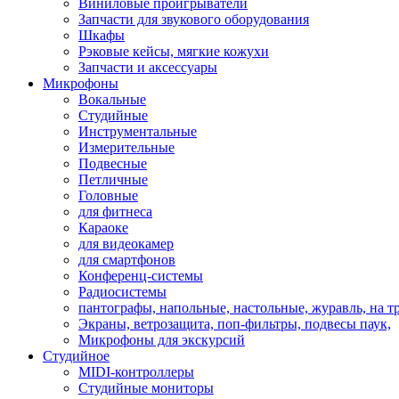
Виниловые проигрыватели
Запчасти для звукового оборудования
Шкафы
Рэковые кейсы, мягкие кожухи
Запчасти и аксессуары
Микрофоны
Вокальные
Студийные
Инструментальные
Измерительные
Подвесные
Петличные
Головные
для фитнеса
Караоке
для видеокамер
для смартфонов
Конференц-системы
Радиосистемы
пантографы, напольные, настольные, журавль, на т
Экраны, ветрозащита, поп-фильтры, подвесы паук,
Микрофоны для экскурсий
Студийное
MIDI-контроллеры
Студийные мониторы