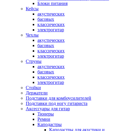
Блоки питания
Кейсы
акустических
басовых
классических
электрогитар
Чехлы
акустических
басовых
классических
электрогитар
Струны
акустических
басовых
классических
электрогитар
Стойки
Держатели
Подставки для комбоусилителей
Подставки под ногу гитариста
Аксессуары для гитар
Тюнеры
Ремни
Каподастры
Каподастры для акустики и