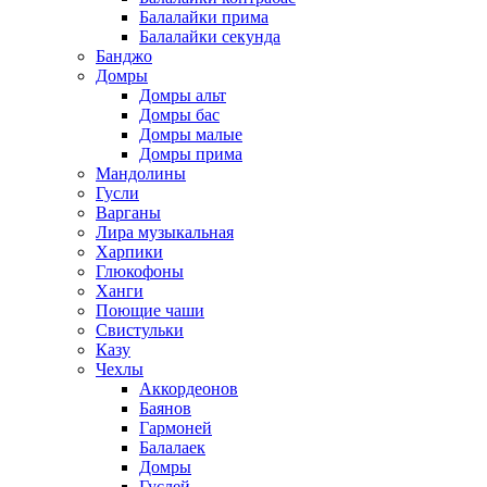
Балалайки прима
Балалайки секунда
Банджо
Домры
Домры альт
Домры бас
Домры малые
Домры прима
Мандолины
Гусли
Варганы
Лира музыкальная
Харпики
Глюкофоны
Ханги
Поющие чаши
Свистульки
Казу
Чехлы
Аккордеонов
Баянов
Гармоней
Балалаек
Домры
Гуслей