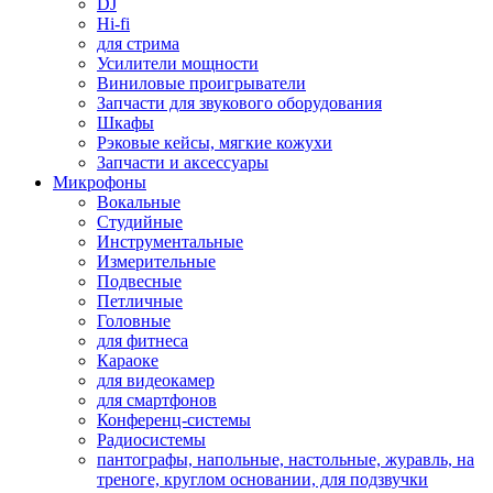
DJ
Hi-fi
для стрима
Усилители мощности
Виниловые проигрыватели
Запчасти для звукового оборудования
Шкафы
Рэковые кейсы, мягкие кожухи
Запчасти и аксессуары
Микрофоны
Вокальные
Студийные
Инструментальные
Измерительные
Подвесные
Петличные
Головные
для фитнеса
Караоке
для видеокамер
для смартфонов
Конференц-системы
Радиосистемы
пантографы, напольные, настольные, журавль, на
треноге, круглом основании, для подзвучки