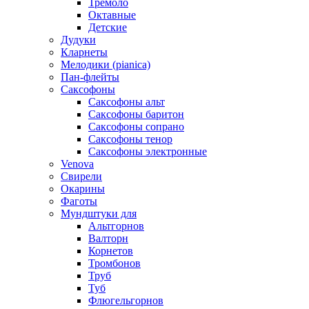
Тремоло
Октавные
Детские
Дудуки
Кларнеты
Мелодики (pianica)
Пан-флейты
Саксофоны
Саксофоны альт
Саксофоны баритон
Саксофоны сопрано
Саксофоны тенор
Саксофоны электронные
Venova
Свирели
Окарины
Фаготы
Мундштуки для
Альтгорнов
Валторн
Корнетов
Тромбонов
Труб
Туб
Флюгельгорнов