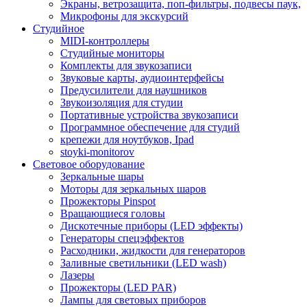
Экраны, ветрозащита, поп-фильтры, подвесы паук,
Микрофоны для экскурсий
Студийное
MIDI-контроллеры
Студийные мониторы
Комплекты для звукозаписи
Звуковые карты, аудиоинтерфейсы
Предусилители для наушников
Звукоизоляция для студии
Портативные устройства звукозаписи
Программное обеспечение для студий
крепежи для ноутбуков, Ipad
stoyki-monitorov
Световое оборудование
Зеркальные шары
Моторы для зеркальных шаров
Прожекторы Pinspot
Вращающиеся головы
Дискотечные приборы (LED эффекты)
Генераторы спецэффектов
Расходники, жидкости для генераторов
Заливные светильники (LED wash)
Лазеры
Прожекторы (LED PAR)
Лампы для световых приборов