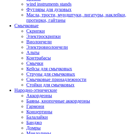
wind instruments stands
Футляры для духовых
Масла, трости, мундштуки, лигатуры, наклейки,
протирки, гайтаны
Смычковые
Скрипки
Электроскрипки
Виолончели
Электровиолончели
Альты
Контрабасы
Смычки
Кейсы для смычковых
Струны для смычковых
Смычковые принадлежности
Стойки для смычковых
Народно-этнические
Аккордеоны
Баяны, кнопочные аккордеоны
Гармони
Концертины
Балалайки
Банджо
Домры
Мандолины