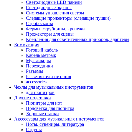
Светодиодные LED панели
Светодиодные экраны
Системы управления светом
Следящие прожекторы (следящие пушки)
Стробоскопы
Фермы, струбцины, крепежи
Прожекторы для сцены
Крепления для осветительных приборов, адаптеры
Коммутация
Готовый кабель
Кабель метраж
Мультикоры
Переходники
Разъемы
Разветвители питания
accessories
Чехлы для музыкальных инструментов
для пюпитров
Другие подставки
Пюпитры для нот
Подсветка для пюпитра
Хоровые станки
Аксессуары для музыкальных инструментов
Ноты, сувениры, литература
Струны