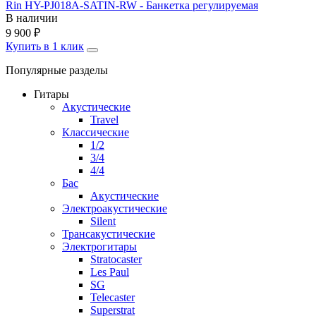
Rin HY-PJ018A-SATIN-RW - Банкетка регулируемая
В наличии
9 900
₽
Купить в 1 клик
Популярные разделы
Гитары
Акустические
Travel
Классические
1/2
3/4
4/4
Бас
Акустические
Электроакустические
Silent
Трансакустические
Электрогитары
Stratocaster
Les Paul
SG
Telecaster
Superstrat