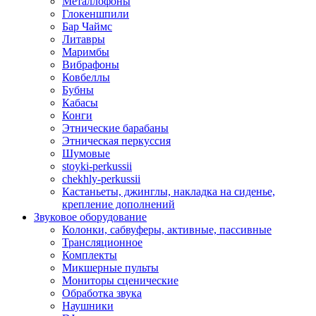
Металлофоны
Глокеншпили
Бар Чаймс
Литавры
Маримбы
Вибрафоны
Ковбеллы
Бубны
Кабасы
Конги
Этнические барабаны
Этническая перкуссия
Шумовые
stoyki-perkussii
chekhly-perkussii
Кастаньеты, джинглы, накладка на сиденье,
крепление дополнений
Звуковое оборудование
Колонки, сабвуферы, активные, пассивные
Трансляционное
Комплекты
Микшерные пульты
Мониторы сценические
Обработка звука
Наушники