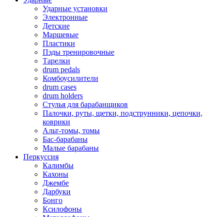
Ударные установки
Электронные
Детские
Маршевые
Пластики
Пэды тренировочные
Тарелки
drum pedals
Комбоусилители
drum cases
drum holders
Стулья для барабанщиков
Палочки, руты, щетки, подструнники, цепочки,
коврики
Альт-томы, томы
Бас-барабаны
Малые барабаны
Перкуссия
Калимбы
Кахоны
Джембе
Дарбуки
Бонго
Ксилофоны