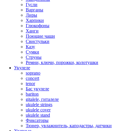
Гусли
Варганы
Лиры
Харпики
Глюкофоны
Ханги
Поющие чаши
Свистульки
Казу
Сумки
Струны
Ремни, ключи, порожки, колотушки
Укулеле
soprano
concert
tenor
Бас укулеле
bariton
gitalele, гиталеле
ukulele strings
ukulele cover
ukulele stand
Фиксаторы
Тюнер, увлажнитель, каподастры, датчики
Ударные