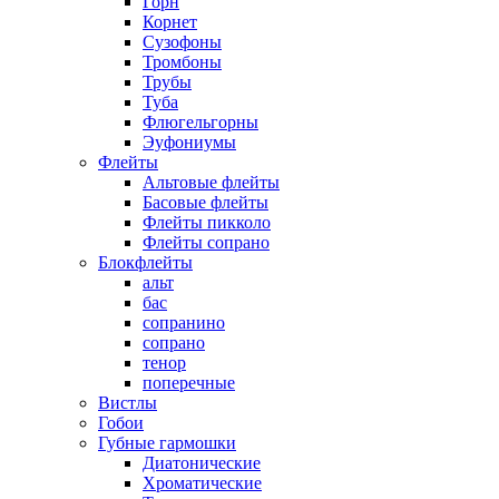
Горн
Корнет
Сузофоны
Тромбоны
Трубы
Туба
Флюгельгорны
Эуфониумы
Флейты
Альтовые флейты
Басовые флейты
Флейты пикколо
Флейты сопрано
Блокфлейты
альт
бас
сопранино
сопрано
тенор
поперечные
Вистлы
Гобои
Губные гармошки
Диатонические
Хроматические