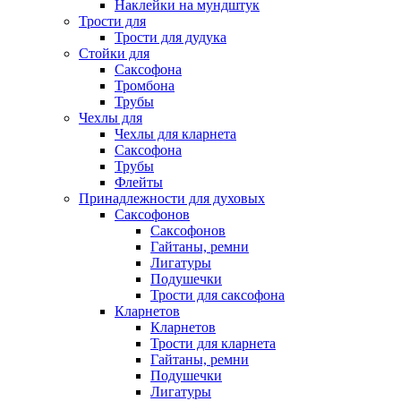
Наклейки на мундштук
Трости для
Трости для дудука
Стойки для
Саксофона
Тромбона
Трубы
Чехлы для
Чехлы для кларнета
Саксофона
Трубы
Флейты
Принадлежности для духовых
Саксофонов
Саксофонов
Гайтаны, ремни
Лигатуры
Подушечки
Трости для саксофона
Кларнетов
Кларнетов
Трости для кларнета
Гайтаны, ремни
Подушечки
Лигатуры