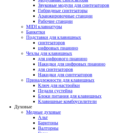
Звуковые модули для синтезаторов
Гибридные синтезаторы
Аранжировочные станции
Рабочие станции
MIDI клавиатуры
Банкетки
Подставки для клавишных
синтезаторов
цифровых пианино
Чехлы для клавишных
для цифрового пианино
Накидки для цифровых пианино
для синтезаторов
Накидки для синтезаторов
Принадлежности для клавишных
Ключ для настройки
Педали сустейна
Блоки питания для клавишных
Клавишные комбоусилители
Духовые
Медные духовые
Альт
Баритоны
Валторны