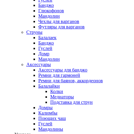
Банджо
Глюкофонов
Мандолин
Чехлы для варганов
Футляры для варганов
Струны
Балалаек
Банджо
Гуслей
Домр
Мандолин
Аксессуары
Аксессуары для банджо
Ремни для гармоней
Ремни для баянов, аккордеонов
Балалайки
Колки
Медиаторы
Подставка для струн
Домры
Калимбы
Поющих чаш
Гуслей
Мандолины