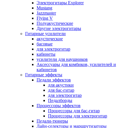
Электрогитары Explorer
Mustang
Jazzmaster
Flying V
Полуакустические
Другие электрогитары
Гитарные усилители
акустические
басовые
для электрогитар
кабинеты
усилители для наушников
Аксессуары для комбиков, усилителей и
кабинетов
Гитарные эффекты
Педали эффектов
для акустики
для бас-гитар
для электрогитар
Педалборды
Процессоры эффектов
Процессоры для бас-гитар
Процессоры для электрогитар
Педали-тюнеры
Лайн-селекторы и маршрутизаторы