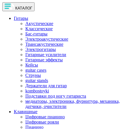
КАТАЛОГ
Гитары
Акустические
Классические
Бас-гитары
Электроакустические
Трансакустические
Электрогитары
Гитарные усилители
Гитарные эффекты
Кейсы
guitar cases
Струны
guitar stands
Держатели для гитар
kombostoyki
Подставки под ногу гитариста
медиаторы, электроника, фурнитура, механика,
датчики, очистители
Клавишные
Цифровые пианино
Цифровые рояли
Пианино