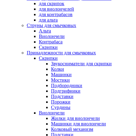
для скрипок
для виолончелей
для контрабасов
для альта
Струны для смычковых
Альта
Виолончели
Контрабаса
Скрипки
Принадлежности для смычковых
Скрипки
Звукосниматели для скрипки
Колки
Машинки
Мостики
Подбородники
Подгрифники
Подставки
Порожки
Сурдины
Виолончели
Жилки для виолончели
Машинки для виолончели
Колковый механизм
Подставки