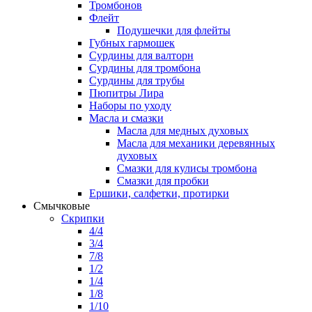
Тромбонов
Флейт
Подушечки для флейты
Губных гармошек
Сурдины для валторн
Сурдины для тромбона
Сурдины для трубы
Пюпитры Лира
Наборы по уходу
Масла и смазки
Масла для медных духовых
Масла для механики деревянных
духовых
Смазки для кулисы тромбона
Смазки для пробки
Ершики, салфетки, протирки
Смычковые
Скрипки
4/4
3/4
7/8
1/2
1/4
1/8
1/10