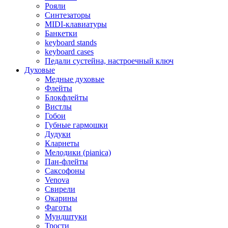
Рояли
Синтезаторы
MIDI-клавиатуры
Банкетки
keyboard stands
keyboard cases
Педали сустейна, настроечный ключ
Духовые
Медные духовые
Флейты
Блокфлейты
Вистлы
Гобои
Губные гармошки
Дудуки
Кларнеты
Мелодики (pianica)
Пан-флейты
Саксофоны
Venova
Свирели
Окарины
Фаготы
Мундштуки
Трости