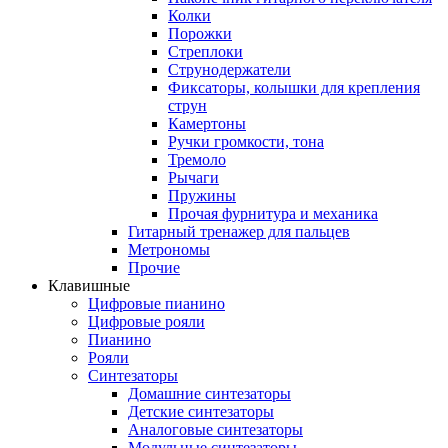
Колки
Порожки
Стреплоки
Струнодержатели
Фиксаторы, колышки для крепления
струн
Камертоны
Ручки громкости, тона
Тремоло
Рычаги
Пружины
Прочая фурнитура и механика
Гитарный тренажер для пальцев
Метрономы
Прочие
Клавишные
Цифровые пианино
Цифровые рояли
Пианино
Рояли
Синтезаторы
Домашние синтезаторы
Детские синтезаторы
Аналоговые синтезаторы
Модульные синтезаторы