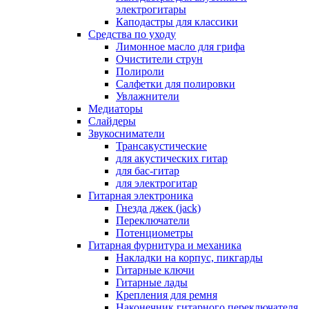
электрогитары
Каподастры для классики
Средства по уходу
Лимонное масло для грифа
Очистители струн
Полироли
Салфетки для полировки
Увлажнители
Медиаторы
Слайдеры
Звукосниматели
Трансакустические
для акустических гитар
для бас-гитар
для электрогитар
Гитарная электроника
Гнезда джек (jack)
Переключатели
Потенциометры
Гитарная фурнитура и механика
Накладки на корпус, пикгарды
Гитарные ключи
Гитарные лады
Крепления для ремня
Наконечник гитарного переключателя