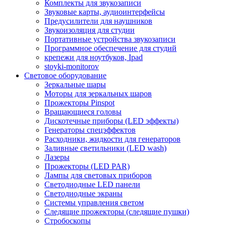
Комплекты для звукозаписи
Звуковые карты, аудиоинтерфейсы
Предусилители для наушников
Звукоизоляция для студии
Портативные устройства звукозаписи
Программное обеспечение для студий
крепежи для ноутбуков, Ipad
stoyki-monitorov
Световое оборудование
Зеркальные шары
Моторы для зеркальных шаров
Прожекторы Pinspot
Вращающиеся головы
Дискотечные приборы (LED эффекты)
Генераторы спецэффектов
Расходники, жидкости для генераторов
Заливные светильники (LED wash)
Лазеры
Прожекторы (LED PAR)
Лампы для световых приборов
Светодиодные LED панели
Светодиодные экраны
Системы управления светом
Следящие прожекторы (следящие пушки)
Стробоскопы