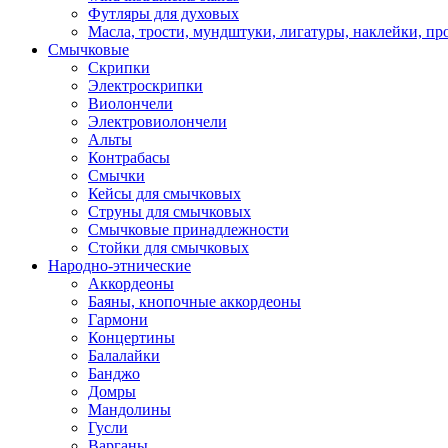
Футляры для духовых
Масла, трости, мундштуки, лигатуры, наклейки, пр
Смычковые
Скрипки
Электроскрипки
Виолончели
Электровиолончели
Альты
Контрабасы
Смычки
Кейсы для смычковых
Струны для смычковых
Смычковые принадлежности
Стойки для смычковых
Народно-этнические
Аккордеоны
Баяны, кнопочные аккордеоны
Гармони
Концертины
Балалайки
Банджо
Домры
Мандолины
Гусли
Варганы