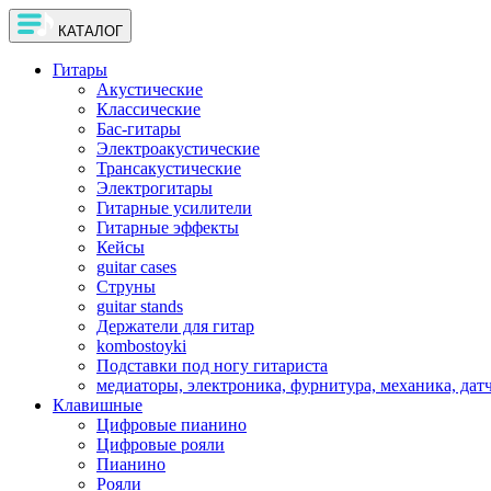
КАТАЛОГ
Гитары
Акустические
Классические
Бас-гитары
Электроакустические
Трансакустические
Электрогитары
Гитарные усилители
Гитарные эффекты
Кейсы
guitar cases
Струны
guitar stands
Держатели для гитар
kombostoyki
Подставки под ногу гитариста
медиаторы, электроника, фурнитура, механика, дат
Клавишные
Цифровые пианино
Цифровые рояли
Пианино
Рояли