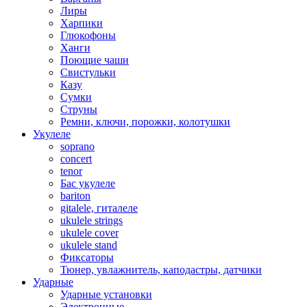
Лиры
Харпики
Глюкофоны
Ханги
Поющие чаши
Свистульки
Казу
Сумки
Струны
Ремни, ключи, порожки, колотушки
Укулеле
soprano
concert
tenor
Бас укулеле
bariton
gitalele, гиталеле
ukulele strings
ukulele cover
ukulele stand
Фиксаторы
Тюнер, увлажнитель, каподастры, датчики
Ударные
Ударные установки
Электронные