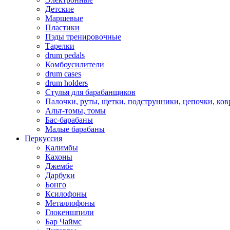
Детские
Маршевые
Пластики
Пэды тренировочные
Тарелки
drum pedals
Комбоусилители
drum cases
drum holders
Стулья для барабанщиков
Палочки, руты, щетки, подструнники, цепочки, ко
Альт-томы, томы
Бас-барабаны
Малые барабаны
Перкуссия
Калимбы
Кахоны
Джембе
Дарбуки
Бонго
Ксилофоны
Металлофоны
Глокеншпили
Бар Чаймс