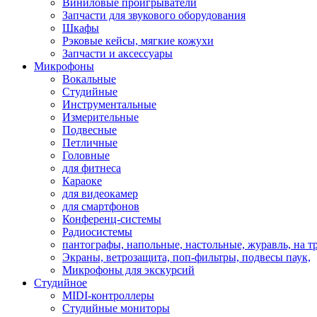
Виниловые проигрыватели
Запчасти для звукового оборудования
Шкафы
Рэковые кейсы, мягкие кожухи
Запчасти и аксессуары
Микрофоны
Вокальные
Студийные
Инструментальные
Измерительные
Подвесные
Петличные
Головные
для фитнеса
Караоке
для видеокамер
для смартфонов
Конференц-системы
Радиосистемы
пантографы, напольные, настольные, журавль, на т
Экраны, ветрозащита, поп-фильтры, подвесы паук,
Микрофоны для экскурсий
Студийное
MIDI-контроллеры
Студийные мониторы