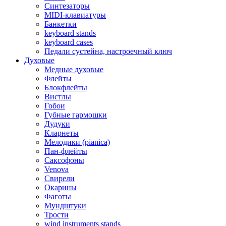
Синтезаторы
MIDI-клавиатуры
Банкетки
keyboard stands
keyboard cases
Педали сустейна, настроечный ключ
Духовые
Медные духовые
Флейты
Блокфлейты
Вистлы
Гобои
Губные гармошки
Дудуки
Кларнеты
Мелодики (pianica)
Пан-флейты
Саксофоны
Venova
Свирели
Окарины
Фаготы
Мундштуки
Трости
wind instruments stands