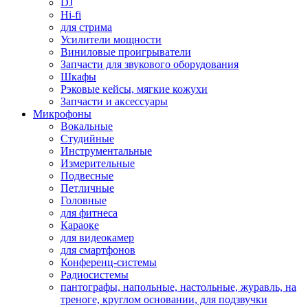
DJ
Hi-fi
для стрима
Усилители мощности
Виниловые проигрыватели
Запчасти для звукового оборудования
Шкафы
Рэковые кейсы, мягкие кожухи
Запчасти и аксессуары
Микрофоны
Вокальные
Студийные
Инструментальные
Измерительные
Подвесные
Петличные
Головные
для фитнеса
Караоке
для видеокамер
для смартфонов
Конференц-системы
Радиосистемы
пантографы, напольные, настольные, журавль, на
треноге, круглом основании, для подзвучки