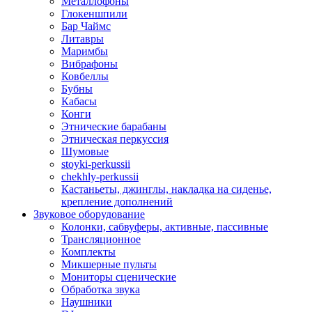
Металлофоны
Глокеншпили
Бар Чаймс
Литавры
Маримбы
Вибрафоны
Ковбеллы
Бубны
Кабасы
Конги
Этнические барабаны
Этническая перкуссия
Шумовые
stoyki-perkussii
chekhly-perkussii
Кастаньеты, джинглы, накладка на сиденье,
крепление дополнений
Звуковое оборудование
Колонки, сабвуферы, активные, пассивные
Трансляционное
Комплекты
Микшерные пульты
Мониторы сценические
Обработка звука
Наушники