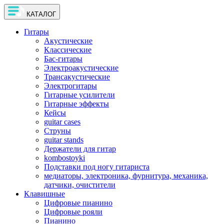
КАТАЛОГ
Гитары
Акустические
Классические
Бас-гитары
Электроакустические
Трансакустические
Электрогитары
Гитарные усилители
Гитарные эффекты
Кейсы
guitar cases
Струны
guitar stands
Держатели для гитар
kombostoyki
Подставки под ногу гитариста
медиаторы, электроника, фурнитура, механика,
датчики, очистители
Клавишные
Цифровые пианино
Цифровые рояли
Пианино