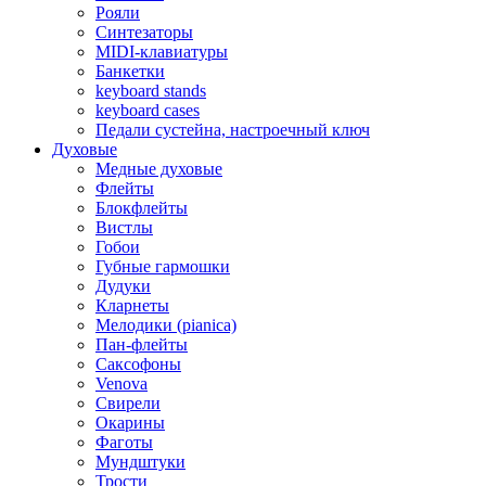
Рояли
Синтезаторы
MIDI-клавиатуры
Банкетки
keyboard stands
keyboard cases
Педали сустейна, настроечный ключ
Духовые
Медные духовые
Флейты
Блокфлейты
Вистлы
Гобои
Губные гармошки
Дудуки
Кларнеты
Мелодики (pianica)
Пан-флейты
Саксофоны
Venova
Свирели
Окарины
Фаготы
Мундштуки
Трости