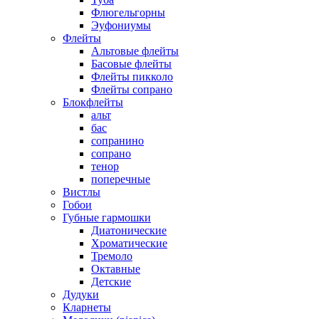
Флюгельгорны
Эуфониумы
Флейты
Альтовые флейты
Басовые флейты
Флейты пикколо
Флейты сопрано
Блокфлейты
альт
бас
сопранино
сопрано
тенор
поперечные
Вистлы
Гобои
Губные гармошки
Диатонические
Хроматические
Тремоло
Октавные
Детские
Дудуки
Кларнеты