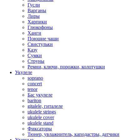
Гусли
Варганы
Лиры
Харпики
Глюкофоны
Ханги
Поющие чаши
Свистульки
Казу
Сумки
Струны
Ремни, ключи, порожки, колотушки
Укулеле
soprano
concert
tenor
Бас укулеле
bariton
gitalele, гиталеле
ukulele strings
ukulele cover
ukulele stand
Фиксаторы
Тюнер, увлажнитель, каподастры, датчики
Ударные