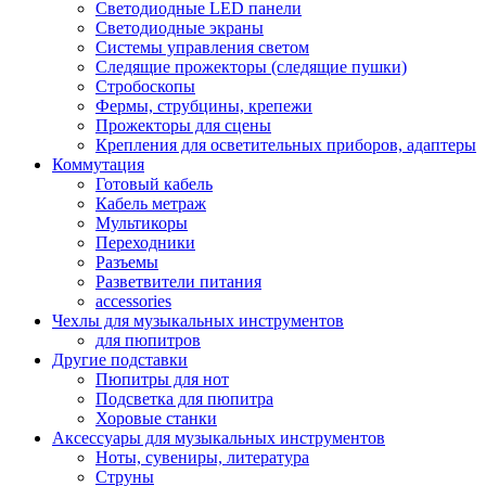
Светодиодные LED панели
Светодиодные экраны
Системы управления светом
Следящие прожекторы (следящие пушки)
Стробоскопы
Фермы, струбцины, крепежи
Прожекторы для сцены
Крепления для осветительных приборов, адаптеры
Коммутация
Готовый кабель
Кабель метраж
Мультикоры
Переходники
Разъемы
Разветвители питания
accessories
Чехлы для музыкальных инструментов
для пюпитров
Другие подставки
Пюпитры для нот
Подсветка для пюпитра
Хоровые станки
Аксессуары для музыкальных инструментов
Ноты, сувениры, литература
Струны