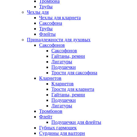
Тромбона
Трубы
Чехлы для
Чехлы для кларнета
Саксофона
Трубы
Флейты
Принадлежности для духовых
Саксофонов
Саксофонов
Гайтаны, ремни
Лигатуры
Подушечки
Трости для саксофона
Кларнетов
Кларнетов
Трости для кларнета
Гайтаны, ремни
Подушечки
Лигатуры
Тромбонов
Флейт
Подушечки для флейты
Губных гармошек
Сурдины для валторн