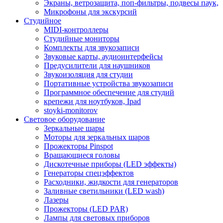
Экраны, ветрозащита, поп-фильтры, подвесы паук,
Микрофоны для экскурсий
Студийное
MIDI-контроллеры
Студийные мониторы
Комплекты для звукозаписи
Звуковые карты, аудиоинтерфейсы
Предусилители для наушников
Звукоизоляция для студии
Портативные устройства звукозаписи
Программное обеспечение для студий
крепежи для ноутбуков, Ipad
stoyki-monitorov
Световое оборудование
Зеркальные шары
Моторы для зеркальных шаров
Прожекторы Pinspot
Вращающиеся головы
Дискотечные приборы (LED эффекты)
Генераторы спецэффектов
Расходники, жидкости для генераторов
Заливные светильники (LED wash)
Лазеры
Прожекторы (LED PAR)
Лампы для световых приборов