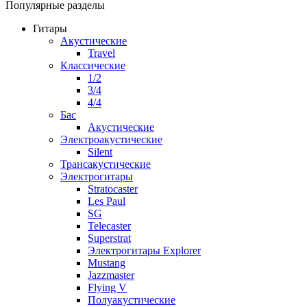
Популярные разделы
Гитары
Акустические
Travel
Классические
1/2
3/4
4/4
Бас
Акустические
Электроакустические
Silent
Трансакустические
Электрогитары
Stratocaster
Les Paul
SG
Telecaster
Superstrat
Электрогитары Explorer
Mustang
Jazzmaster
Flying V
Полуакустические