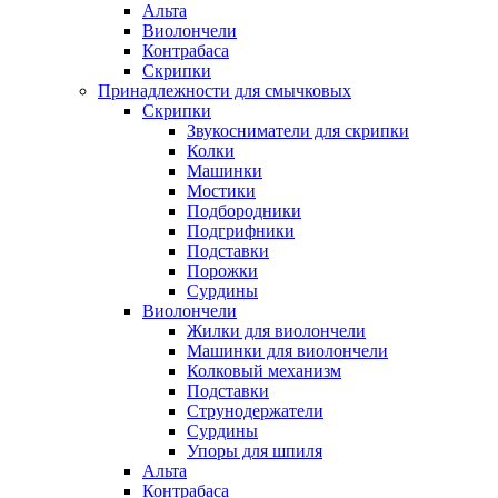
Альта
Виолончели
Контрабаса
Скрипки
Принадлежности для смычковых
Скрипки
Звукосниматели для скрипки
Колки
Машинки
Мостики
Подбородники
Подгрифники
Подставки
Порожки
Сурдины
Виолончели
Жилки для виолончели
Машинки для виолончели
Колковый механизм
Подставки
Струнодержатели
Сурдины
Упоры для шпиля
Альта
Контрабаса