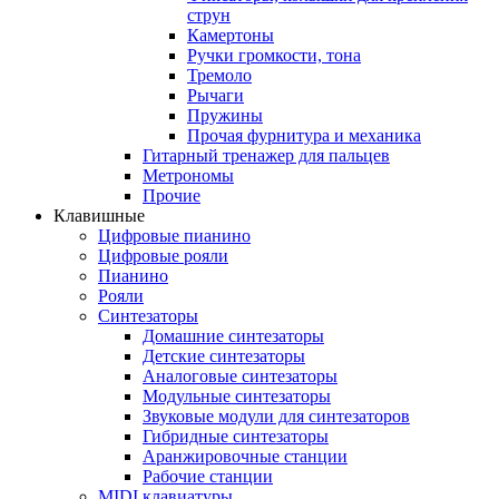
струн
Камертоны
Ручки громкости, тона
Тремоло
Рычаги
Пружины
Прочая фурнитура и механика
Гитарный тренажер для пальцев
Метрономы
Прочие
Клавишные
Цифровые пианино
Цифровые рояли
Пианино
Рояли
Синтезаторы
Домашние синтезаторы
Детские синтезаторы
Аналоговые синтезаторы
Модульные синтезаторы
Звуковые модули для синтезаторов
Гибридные синтезаторы
Аранжировочные станции
Рабочие станции
MIDI клавиатуры