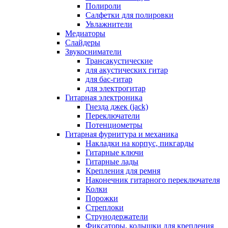
Полироли
Салфетки для полировки
Увлажнители
Медиаторы
Слайдеры
Звукосниматели
Трансакустические
для акустических гитар
для бас-гитар
для электрогитар
Гитарная электроника
Гнезда джек (jack)
Переключатели
Потенциометры
Гитарная фурнитура и механика
Накладки на корпус, пикгарды
Гитарные ключи
Гитарные лады
Крепления для ремня
Наконечник гитарного переключателя
Колки
Порожки
Стреплоки
Струнодержатели
Фиксаторы, колышки для крепления