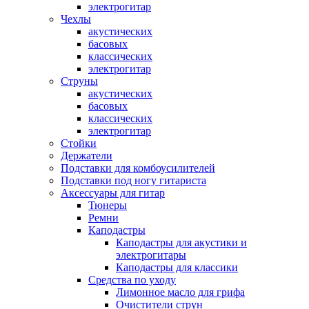
электрогитар
Чехлы
акустических
басовых
классических
электрогитар
Струны
акустических
басовых
классических
электрогитар
Стойки
Держатели
Подставки для комбоусилителей
Подставки под ногу гитариста
Аксессуары для гитар
Тюнеры
Ремни
Каподастры
Каподастры для акустики и
электрогитары
Каподастры для классики
Средства по уходу
Лимонное масло для грифа
Очистители струн