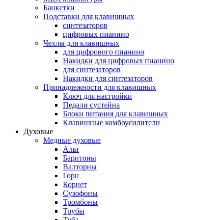
Банкетки
Подставки для клавишных
синтезаторов
цифровых пианино
Чехлы для клавишных
для цифрового пианино
Накидки для цифровых пианино
для синтезаторов
Накидки для синтезаторов
Принадлежности для клавишных
Ключ для настройки
Педали сустейна
Блоки питания для клавишных
Клавишные комбоусилители
Духовые
Медные духовые
Альт
Баритоны
Валторны
Горн
Корнет
Сузофоны
Тромбоны
Трубы
Туба