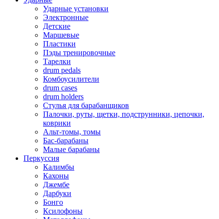
Ударные установки
Электронные
Детские
Маршевые
Пластики
Пэды тренировочные
Тарелки
drum pedals
Комбоусилители
drum cases
drum holders
Стулья для барабанщиков
Палочки, руты, щетки, подструнники, цепочки,
коврики
Альт-томы, томы
Бас-барабаны
Малые барабаны
Перкуссия
Калимбы
Кахоны
Джембе
Дарбуки
Бонго
Ксилофоны