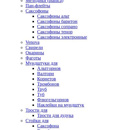
Мелодики (pianica)
Пан-флейты
Саксофоны
Саксофоны альт
Саксофоны баритон
Саксофоны сопрано
Саксофоны тенор
Саксофоны электронные
Venova
Свирели
Окарины
Фаготы
Мундштуки для
Альтгорнов
Валторн
Корнетов
Тромбонов
Труб
Туб
Флюгельгорнов
Наклейки на мундштук
Трости для
Трости для дудука
Стойки для
Саксофона