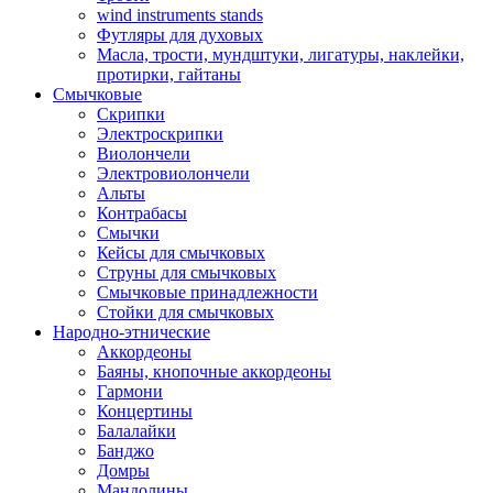
wind instruments stands
Футляры для духовых
Масла, трости, мундштуки, лигатуры, наклейки,
протирки, гайтаны
Смычковые
Скрипки
Электроскрипки
Виолончели
Электровиолончели
Альты
Контрабасы
Смычки
Кейсы для смычковых
Струны для смычковых
Смычковые принадлежности
Стойки для смычковых
Народно-этнические
Аккордеоны
Баяны, кнопочные аккордеоны
Гармони
Концертины
Балалайки
Банджо
Домры
Мандолины