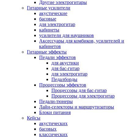
Другие электрогитары
Гитарные усилители
акустические
басовые
для электрогитар
кабинеты
усилители для наушников
Аксессуары для комбиков, усилителей и
кабинетов
Гитарные эффекты
Педали эффектов
для акустики
для бас-гитар
для электрогитар
Педалборды
Процессоры эффектов
Процессоры для бас-гитар
Процессоры для электрогитар
Педали-тюнеры
Лайн-селекторы и маршрутизаторы
Блоки питания
Кейсы
акустических
басовых
классических