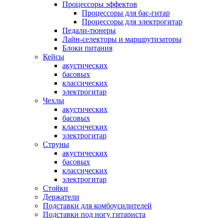
Процессоры эффектов
Процессоры для бас-гитар
Процессоры для электрогитар
Педали-тюнеры
Лайн-селекторы и маршрутизаторы
Блоки питания
Кейсы
акустических
басовых
классических
электрогитар
Чехлы
акустических
басовых
классических
электрогитар
Струны
акустических
басовых
классических
электрогитар
Стойки
Держатели
Подставки для комбоусилителей
Подставки под ногу гитариста