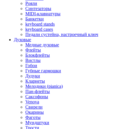
Рояли
Синтезаторы
MIDI-клавиатуры
Банкетки
keyboard stands
keyboard cases
Педали сустейна, настроечный ключ
Духовые
Медные духовые
Флейты
Блокфлейты
Вистлы
Гобои
Губные гармошки
Дудуки
Кларнеты
Мелодики (pianica)
Пан-флейты
Саксофоны
Venova
Свирели
Окарины
Фаготы
Мундштуки
Трости