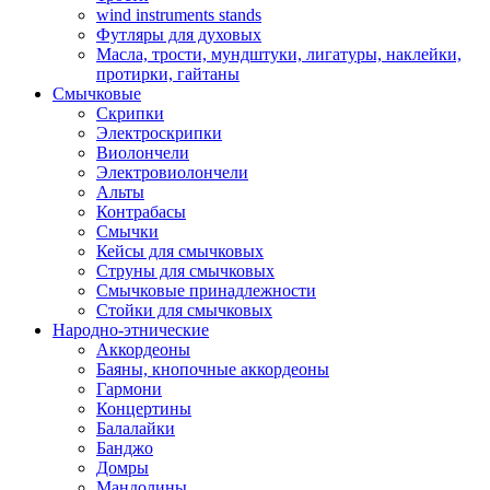
wind instruments stands
Футляры для духовых
Масла, трости, мундштуки, лигатуры, наклейки,
протирки, гайтаны
Смычковые
Скрипки
Электроскрипки
Виолончели
Электровиолончели
Альты
Контрабасы
Смычки
Кейсы для смычковых
Струны для смычковых
Смычковые принадлежности
Стойки для смычковых
Народно-этнические
Аккордеоны
Баяны, кнопочные аккордеоны
Гармони
Концертины
Балалайки
Банджо
Домры
Мандолины