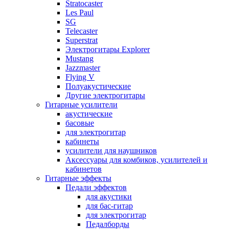
Stratocaster
Les Paul
SG
Telecaster
Superstrat
Электрогитары Explorer
Mustang
Jazzmaster
Flying V
Полуакустические
Другие электрогитары
Гитарные усилители
акустические
басовые
для электрогитар
кабинеты
усилители для наушников
Аксессуары для комбиков, усилителей и
кабинетов
Гитарные эффекты
Педали эффектов
для акустики
для бас-гитар
для электрогитар
Педалборды