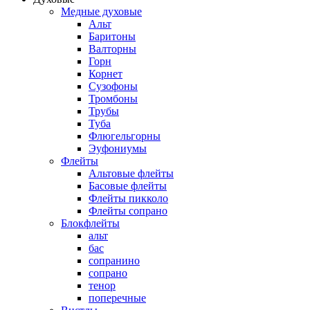
Медные духовые
Альт
Баритоны
Валторны
Горн
Корнет
Сузофоны
Тромбоны
Трубы
Туба
Флюгельгорны
Эуфониумы
Флейты
Альтовые флейты
Басовые флейты
Флейты пикколо
Флейты сопрано
Блокфлейты
альт
бас
сопранино
сопрано
тенор
поперечные