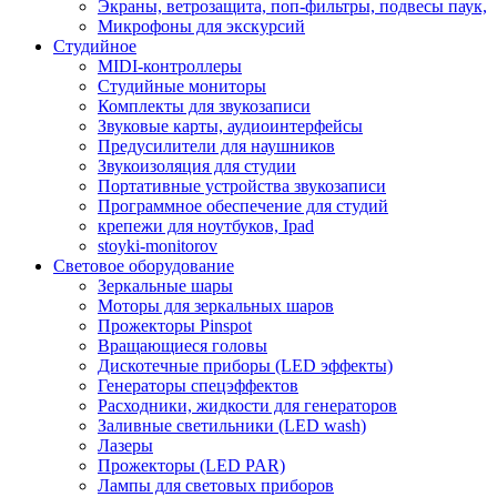
Экраны, ветрозащита, поп-фильтры, подвесы паук,
Микрофоны для экскурсий
Студийное
MIDI-контроллеры
Студийные мониторы
Комплекты для звукозаписи
Звуковые карты, аудиоинтерфейсы
Предусилители для наушников
Звукоизоляция для студии
Портативные устройства звукозаписи
Программное обеспечение для студий
крепежи для ноутбуков, Ipad
stoyki-monitorov
Световое оборудование
Зеркальные шары
Моторы для зеркальных шаров
Прожекторы Pinspot
Вращающиеся головы
Дискотечные приборы (LED эффекты)
Генераторы спецэффектов
Расходники, жидкости для генераторов
Заливные светильники (LED wash)
Лазеры
Прожекторы (LED PAR)
Лампы для световых приборов