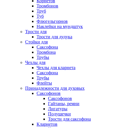
Корнетов
Тромбонов
Труб
Туб
Флюгельгорнов
Наклейки на мундштук
Трости для
Трости для дудука
Стойки для
Саксофона
Тромбона
Трубы
Чехлы для
Чехлы для кларнета
Саксофона
Трубы
Флейты
Принадлежности для духовых
Саксофонов
Саксофонов
Гайтаны, ремни
Лигатуры
Подушечки
Трости для саксофона
Кларнетов