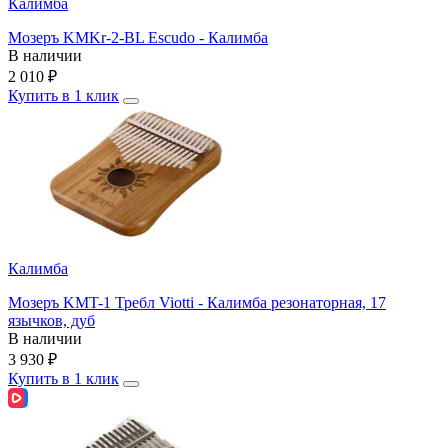
Калимба
Мозеръ KMKr-2-BL Escudo - Калимба
В наличии
2 010
₽
Купить в 1 клик
Калимба
Мозеръ KMT-1 Требл Viotti - Калимба резонаторная, 17
язычков, дуб
В наличии
3 930
₽
Купить в 1 клик