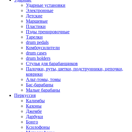
Ударные установки
Электронные
Детские
Маршевые
Пластики
Пэды тренировочные
Тарелки
drum pedals
Комбоусилители
drum cases
drum holders
Стулья для барабанщиков
Палочки, руты, щетки, подструнники, цепочки,
коврики
Альт-томы, томы
Бас-барабаны
Малые барабаны
Перкуссия
Калимбы
Кахоны
Джембе
Дарбуки
Бонго
Ксилофоны