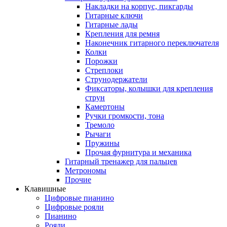
Накладки на корпус, пикгарды
Гитарные ключи
Гитарные лады
Крепления для ремня
Наконечник гитарного переключателя
Колки
Порожки
Стреплоки
Струнодержатели
Фиксаторы, колышки для крепления
струн
Камертоны
Ручки громкости, тона
Тремоло
Рычаги
Пружины
Прочая фурнитура и механика
Гитарный тренажер для пальцев
Метрономы
Прочие
Клавишные
Цифровые пианино
Цифровые рояли
Пианино
Рояли