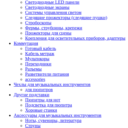
Светодиодные LED панели
Светодиодные экраны
Системы управления светом
Следящие прожекторы (следящие пушки)
Стробоскопы
Фермы, струбцины, крепежи
Прожекторы для сцены
Крепления для осветительных приборов, адаптеры
Коммутация
Готовый кабель
Кабель метраж
Мультикоры
Переходники
Разъемы
Разветвители питания
accessories
Чехлы для музыкальных инструментов
для пюпитров
Другие подставки
Пюпитры для нот
Подсветка для пюпитра
Хоровые станки
Аксессуары для музыкальных инструментов
Ноты, сувениры, литература
Струны