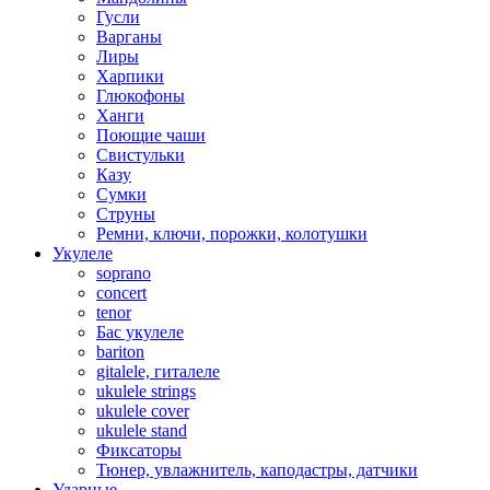
Гусли
Варганы
Лиры
Харпики
Глюкофоны
Ханги
Поющие чаши
Свистульки
Казу
Сумки
Струны
Ремни, ключи, порожки, колотушки
Укулеле
soprano
concert
tenor
Бас укулеле
bariton
gitalele, гиталеле
ukulele strings
ukulele cover
ukulele stand
Фиксаторы
Тюнер, увлажнитель, каподастры, датчики
Ударные