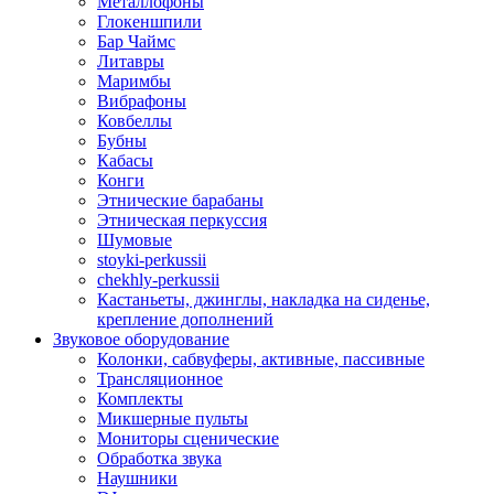
Металлофоны
Глокеншпили
Бар Чаймс
Литавры
Маримбы
Вибрафоны
Ковбеллы
Бубны
Кабасы
Конги
Этнические барабаны
Этническая перкуссия
Шумовые
stoyki-perkussii
chekhly-perkussii
Кастаньеты, джинглы, накладка на сиденье,
крепление дополнений
Звуковое оборудование
Колонки, сабвуферы, активные, пассивные
Трансляционное
Комплекты
Микшерные пульты
Мониторы сценические
Обработка звука
Наушники