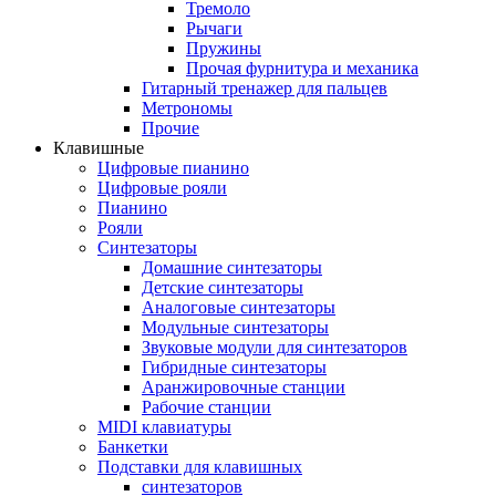
Тремоло
Рычаги
Пружины
Прочая фурнитура и механика
Гитарный тренажер для пальцев
Метрономы
Прочие
Клавишные
Цифровые пианино
Цифровые рояли
Пианино
Рояли
Синтезаторы
Домашние синтезаторы
Детские синтезаторы
Аналоговые синтезаторы
Модульные синтезаторы
Звуковые модули для синтезаторов
Гибридные синтезаторы
Аранжировочные станции
Рабочие станции
MIDI клавиатуры
Банкетки
Подставки для клавишных
синтезаторов