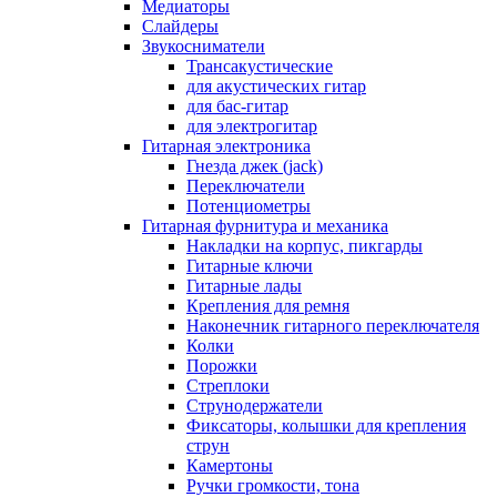
Медиаторы
Слайдеры
Звукосниматели
Трансакустические
для акустических гитар
для бас-гитар
для электрогитар
Гитарная электроника
Гнезда джек (jack)
Переключатели
Потенциометры
Гитарная фурнитура и механика
Накладки на корпус, пикгарды
Гитарные ключи
Гитарные лады
Крепления для ремня
Наконечник гитарного переключателя
Колки
Порожки
Стреплоки
Струнодержатели
Фиксаторы, колышки для крепления
струн
Камертоны
Ручки громкости, тона