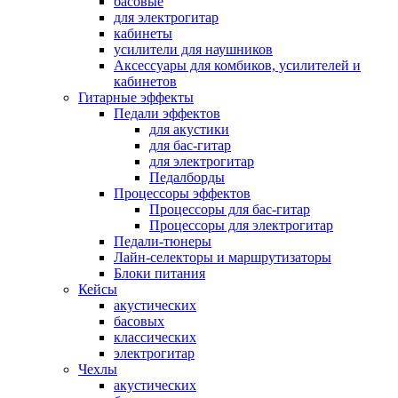
басовые
для электрогитар
кабинеты
усилители для наушников
Аксессуары для комбиков, усилителей и
кабинетов
Гитарные эффекты
Педали эффектов
для акустики
для бас-гитар
для электрогитар
Педалборды
Процессоры эффектов
Процессоры для бас-гитар
Процессоры для электрогитар
Педали-тюнеры
Лайн-селекторы и маршрутизаторы
Блоки питания
Кейсы
акустических
басовых
классических
электрогитар
Чехлы
акустических