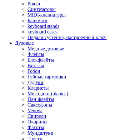
Рояли
Синтезаторы
MIDI-клавиатуры
Банкетки
keyboard stands
keyboard cases
Педали сустейна, настроечный ключ
Духовые
Медные духовые
Флейты
Блокфлейты
Вистлы
Гобои
Губные гармошки
Дудуки
Кларнеты
Мелодики (pianica)
Пан-флейты
Саксофоны
Venova
Свирели
Окарины
Фаготы
Мундштуки
Трости