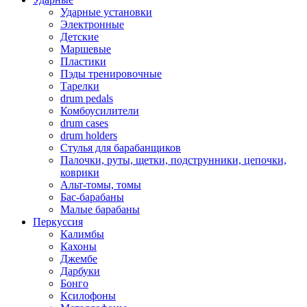
Ударные установки
Электронные
Детские
Маршевые
Пластики
Пэды тренировочные
Тарелки
drum pedals
Комбоусилители
drum cases
drum holders
Стулья для барабанщиков
Палочки, руты, щетки, подструнники, цепочки,
коврики
Альт-томы, томы
Бас-барабаны
Малые барабаны
Перкуссия
Калимбы
Кахоны
Джембе
Дарбуки
Бонго
Ксилофоны