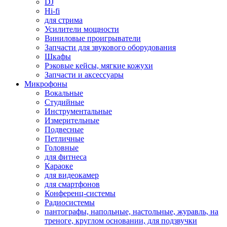
DJ
Hi-fi
для стрима
Усилители мощности
Виниловые проигрыватели
Запчасти для звукового оборудования
Шкафы
Рэковые кейсы, мягкие кожухи
Запчасти и аксессуары
Микрофоны
Вокальные
Студийные
Инструментальные
Измерительные
Подвесные
Петличные
Головные
для фитнеса
Караоке
для видеокамер
для смартфонов
Конференц-системы
Радиосистемы
пантографы, напольные, настольные, журавль, на
треноге, круглом основании, для подзвучки