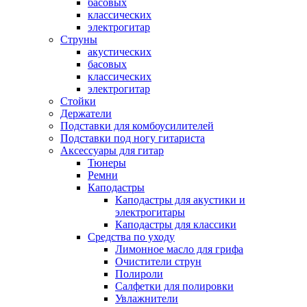
басовых
классических
электрогитар
Струны
акустических
басовых
классических
электрогитар
Стойки
Держатели
Подставки для комбоусилителей
Подставки под ногу гитариста
Аксессуары для гитар
Тюнеры
Ремни
Каподастры
Каподастры для акустики и
электрогитары
Каподастры для классики
Средства по уходу
Лимонное масло для грифа
Очистители струн
Полироли
Салфетки для полировки
Увлажнители