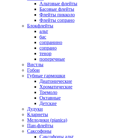
Альтовые флейты
Басовые флейты
Флейты пикколо
Флейты сопрано
Блокфлейты
альт
бас
сопранино
сопрано
тенор
поперечные
Вистлы
Гобои
Губные гармошки
Диатонические
Хроматические
Тремоло
Октавные
Детские
Дудуки
Кларнеты
Мелодики (pianica)
Пан-флейты
Саксофоны
Саксофоны альт