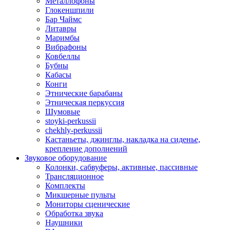
Металлофоны
Глокеншпили
Бар Чаймс
Литавры
Маримбы
Вибрафоны
Ковбеллы
Бубны
Кабасы
Конги
Этнические барабаны
Этническая перкуссия
Шумовые
stoyki-perkussii
chekhly-perkussii
Кастаньеты, джинглы, накладка на сиденье,
крепление дополнений
Звуковое оборудование
Колонки, сабвуферы, активные, пассивные
Трансляционное
Комплекты
Микшерные пульты
Мониторы сценические
Обработка звука
Наушники