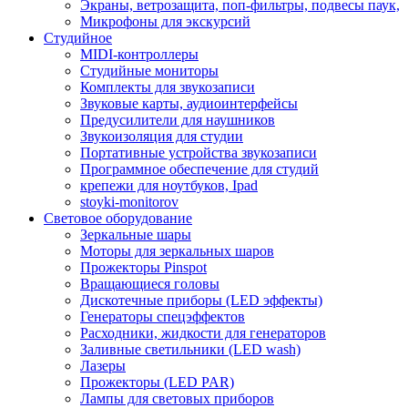
Экраны, ветрозащита, поп-фильтры, подвесы паук,
Микрофоны для экскурсий
Студийное
MIDI-контроллеры
Студийные мониторы
Комплекты для звукозаписи
Звуковые карты, аудиоинтерфейсы
Предусилители для наушников
Звукоизоляция для студии
Портативные устройства звукозаписи
Программное обеспечение для студий
крепежи для ноутбуков, Ipad
stoyki-monitorov
Световое оборудование
Зеркальные шары
Моторы для зеркальных шаров
Прожекторы Pinspot
Вращающиеся головы
Дискотечные приборы (LED эффекты)
Генераторы спецэффектов
Расходники, жидкости для генераторов
Заливные светильники (LED wash)
Лазеры
Прожекторы (LED PAR)
Лампы для световых приборов