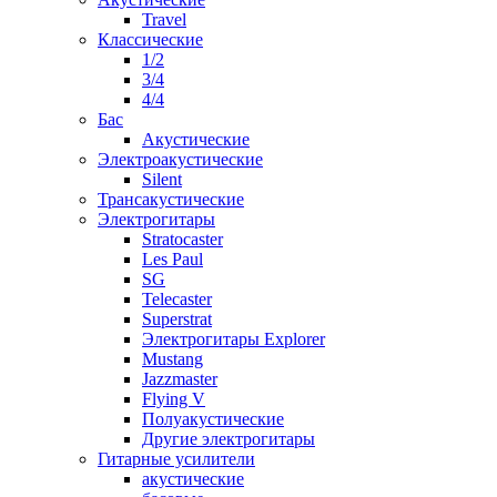
Travel
Классические
1/2
3/4
4/4
Бас
Акустические
Электроакустические
Silent
Трансакустические
Электрогитары
Stratocaster
Les Paul
SG
Telecaster
Superstrat
Электрогитары Explorer
Mustang
Jazzmaster
Flying V
Полуакустические
Другие электрогитары
Гитарные усилители
акустические