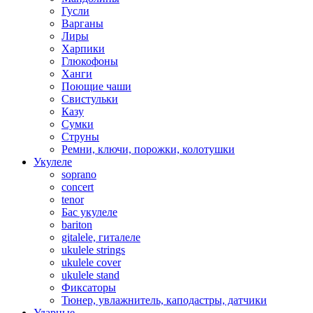
Гусли
Варганы
Лиры
Харпики
Глюкофоны
Ханги
Поющие чаши
Свистульки
Казу
Сумки
Струны
Ремни, ключи, порожки, колотушки
Укулеле
soprano
concert
tenor
Бас укулеле
bariton
gitalele, гиталеле
ukulele strings
ukulele cover
ukulele stand
Фиксаторы
Тюнер, увлажнитель, каподастры, датчики
Ударные