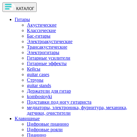
КАТАЛОГ
Гитары
Акустические
Классические
Бас-гитары
Электроакустические
Трансакустические
Электрогитары
Гитарные усилители
Гитарные эффекты
Кейсы
guitar cases
Струны
guitar stands
Держатели для гитар
kombostoyki
Подставки под ногу гитариста
медиаторы, электроника, фурнитура, механика,
датчики, очистители
Клавишные
Цифровые пианино
Цифровые рояли
Пианино