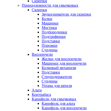
Скрипки
Принадлежности для смычковых
Скрипки
Звукосниматели для скрипки
Колки
Машинки
Мостики
Подбородники
Подгрифники
Подставки
Порожки
Сурдины
Виолончели
Жилки для виолончели
Машинки для виолончели
Колковый механизм
Подставки
Струнодержатели
Сурдины
Упоры для шпиля
Альта
Контрабаса
Канифоли для смычковых
Канифоль для альта
Канифоль для виолончели