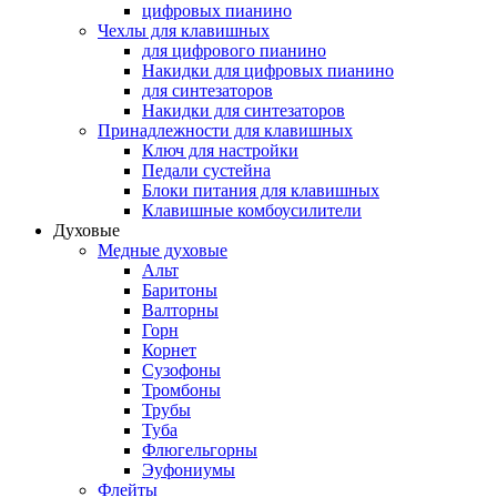
цифровых пианино
Чехлы для клавишных
для цифрового пианино
Накидки для цифровых пианино
для синтезаторов
Накидки для синтезаторов
Принадлежности для клавишных
Ключ для настройки
Педали сустейна
Блоки питания для клавишных
Клавишные комбоусилители
Духовые
Медные духовые
Альт
Баритоны
Валторны
Горн
Корнет
Сузофоны
Тромбоны
Трубы
Туба
Флюгельгорны
Эуфониумы
Флейты