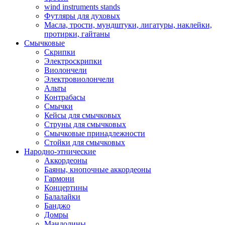
wind instruments stands
Футляры для духовых
Масла, трости, мундштуки, лигатуры, наклейки,
протирки, гайтаны
Смычковые
Скрипки
Электроскрипки
Виолончели
Электровиолончели
Альты
Контрабасы
Смычки
Кейсы для смычковых
Струны для смычковых
Смычковые принадлежности
Стойки для смычковых
Народно-этнические
Аккордеоны
Баяны, кнопочные аккордеоны
Гармони
Концертины
Балалайки
Банджо
Домры
Мандолины