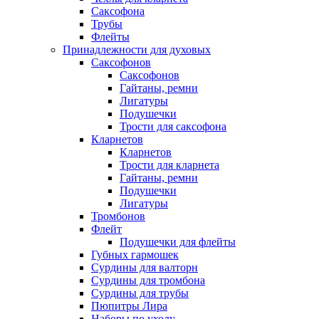
Саксофона
Трубы
Флейты
Принадлежности для духовых
Саксофонов
Саксофонов
Гайтаны, ремни
Лигатуры
Подушечки
Трости для саксофона
Кларнетов
Кларнетов
Трости для кларнета
Гайтаны, ремни
Подушечки
Лигатуры
Тромбонов
Флейт
Подушечки для флейты
Губных гармошек
Сурдины для валторн
Сурдины для тромбона
Сурдины для трубы
Пюпитры Лира
Наборы по уходу