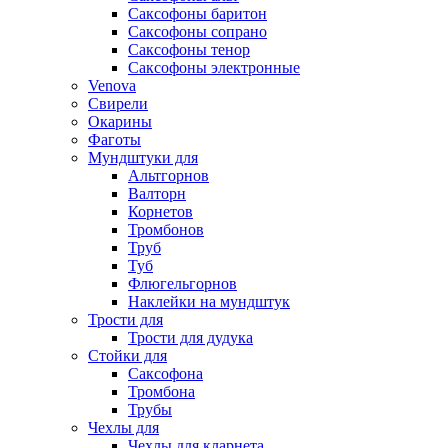
Саксофоны баритон
Саксофоны сопрано
Саксофоны тенор
Саксофоны электронные
Venova
Свирели
Окарины
Фаготы
Мундштуки для
Альтгорнов
Валторн
Корнетов
Тромбонов
Труб
Туб
Флюгельгорнов
Наклейки на мундштук
Трости для
Трости для дудука
Стойки для
Саксофона
Тромбона
Трубы
Чехлы для
Чехлы для кларнета