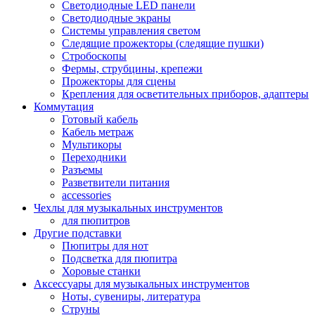
Светодиодные LED панели
Светодиодные экраны
Системы управления светом
Следящие прожекторы (следящие пушки)
Стробоскопы
Фермы, струбцины, крепежи
Прожекторы для сцены
Крепления для осветительных приборов, адаптеры
Коммутация
Готовый кабель
Кабель метраж
Мультикоры
Переходники
Разъемы
Разветвители питания
accessories
Чехлы для музыкальных инструментов
для пюпитров
Другие подставки
Пюпитры для нот
Подсветка для пюпитра
Хоровые станки
Аксессуары для музыкальных инструментов
Ноты, сувениры, литература
Струны