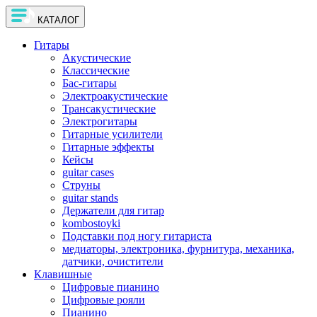
КАТАЛОГ
Гитары
Акустические
Классические
Бас-гитары
Электроакустические
Трансакустические
Электрогитары
Гитарные усилители
Гитарные эффекты
Кейсы
guitar cases
Струны
guitar stands
Держатели для гитар
kombostoyki
Подставки под ногу гитариста
медиаторы, электроника, фурнитура, механика,
датчики, очистители
Клавишные
Цифровые пианино
Цифровые рояли
Пианино