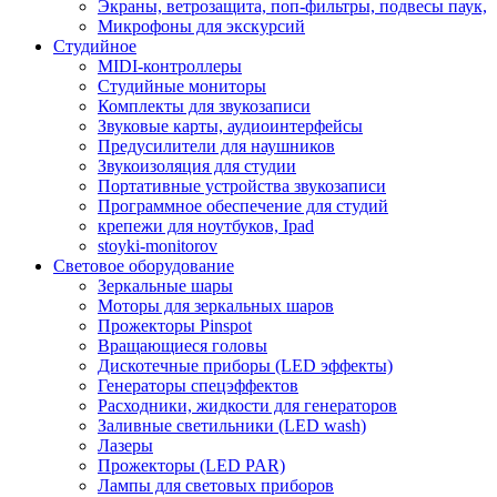
Экраны, ветрозащита, поп-фильтры, подвесы паук,
Микрофоны для экскурсий
Студийное
MIDI-контроллеры
Студийные мониторы
Комплекты для звукозаписи
Звуковые карты, аудиоинтерфейсы
Предусилители для наушников
Звукоизоляция для студии
Портативные устройства звукозаписи
Программное обеспечение для студий
крепежи для ноутбуков, Ipad
stoyki-monitorov
Световое оборудование
Зеркальные шары
Моторы для зеркальных шаров
Прожекторы Pinspot
Вращающиеся головы
Дискотечные приборы (LED эффекты)
Генераторы спецэффектов
Расходники, жидкости для генераторов
Заливные светильники (LED wash)
Лазеры
Прожекторы (LED PAR)
Лампы для световых приборов