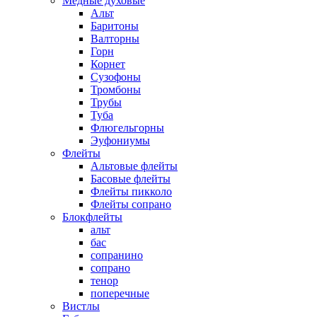
Медные духовые
Альт
Баритоны
Валторны
Горн
Корнет
Сузофоны
Тромбоны
Трубы
Туба
Флюгельгорны
Эуфониумы
Флейты
Альтовые флейты
Басовые флейты
Флейты пикколо
Флейты сопрано
Блокфлейты
альт
бас
сопранино
сопрано
тенор
поперечные
Вистлы