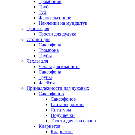
Тромбонов
Труб
Туб
Флюгельгорнов
Наклейки на мундштук
Трости для
Трости для дудука
Стойки для
Саксофона
Тромбона
Трубы
Чехлы для
Чехлы для кларнета
Саксофона
Трубы
Флейты
Принадлежности для духовых
Саксофонов
Саксофонов
Гайтаны, ремни
Лигатуры
Подушечки
Трости для саксофона
Кларнетов
Кларнетов