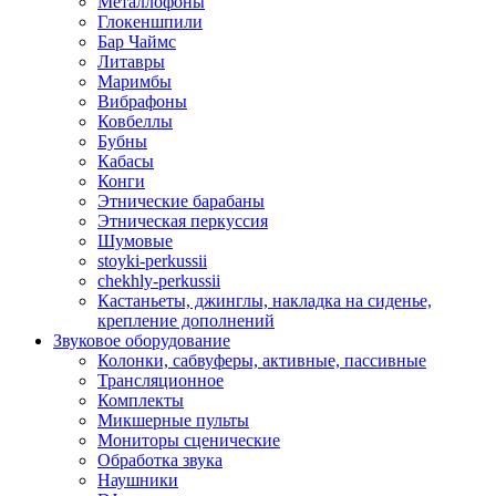
Металлофоны
Глокеншпили
Бар Чаймс
Литавры
Маримбы
Вибрафоны
Ковбеллы
Бубны
Кабасы
Конги
Этнические барабаны
Этническая перкуссия
Шумовые
stoyki-perkussii
chekhly-perkussii
Кастаньеты, джинглы, накладка на сиденье,
крепление дополнений
Звуковое оборудование
Колонки, сабвуферы, активные, пассивные
Трансляционное
Комплекты
Микшерные пульты
Мониторы сценические
Обработка звука
Наушники