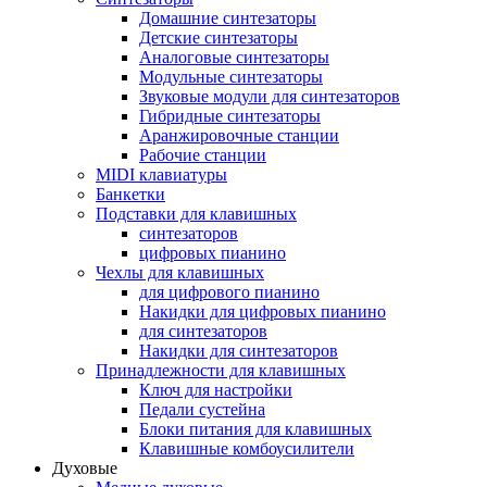
Домашние синтезаторы
Детские синтезаторы
Аналоговые синтезаторы
Модульные синтезаторы
Звуковые модули для синтезаторов
Гибридные синтезаторы
Аранжировочные станции
Рабочие станции
MIDI клавиатуры
Банкетки
Подставки для клавишных
синтезаторов
цифровых пианино
Чехлы для клавишных
для цифрового пианино
Накидки для цифровых пианино
для синтезаторов
Накидки для синтезаторов
Принадлежности для клавишных
Ключ для настройки
Педали сустейна
Блоки питания для клавишных
Клавишные комбоусилители
Духовые