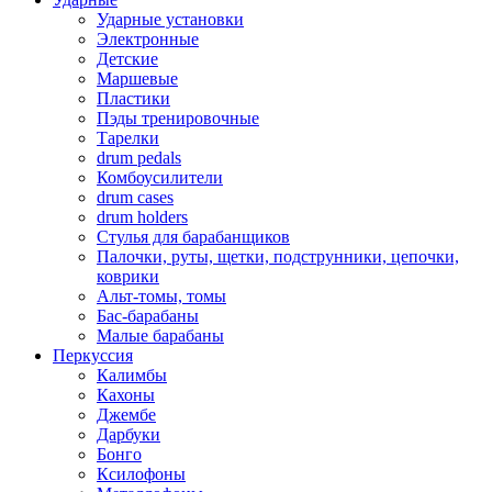
Ударные установки
Электронные
Детские
Маршевые
Пластики
Пэды тренировочные
Тарелки
drum pedals
Комбоусилители
drum cases
drum holders
Стулья для барабанщиков
Палочки, руты, щетки, подструнники, цепочки,
коврики
Альт-томы, томы
Бас-барабаны
Малые барабаны
Перкуссия
Калимбы
Кахоны
Джембе
Дарбуки
Бонго
Ксилофоны