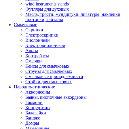
wind instruments stands
Футляры для духовых
Масла, трости, мундштуки, лигатуры, наклейки,
протирки, гайтаны
Смычковые
Скрипки
Электроскрипки
Виолончели
Электровиолончели
Альты
Контрабасы
Смычки
Кейсы для смычковых
Струны для смычковых
Смычковые принадлежности
Стойки для смычковых
Народно-этнические
Аккордеоны
Баяны, кнопочные аккордеоны
Гармони
Концертины
Балалайки
Банджо
Домры
Мандолины