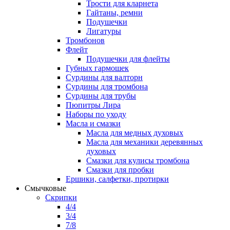
Трости для кларнета
Гайтаны, ремни
Подушечки
Лигатуры
Тромбонов
Флейт
Подушечки для флейты
Губных гармошек
Сурдины для валторн
Сурдины для тромбона
Сурдины для трубы
Пюпитры Лира
Наборы по уходу
Масла и смазки
Масла для медных духовых
Масла для механики деревянных
духовых
Смазки для кулисы тромбона
Смазки для пробки
Ершики, салфетки, протирки
Смычковые
Скрипки
4/4
3/4
7/8