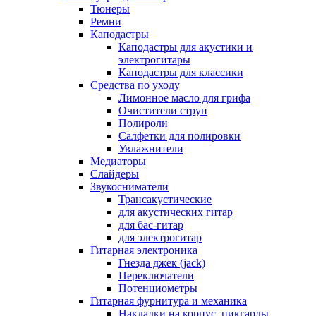
Тюнеры
Ремни
Каподастры
Каподастры для акустики и
электрогитары
Каподастры для классики
Средства по уходу
Лимонное масло для грифа
Очистители струн
Полироли
Салфетки для полировки
Увлажнители
Медиаторы
Слайдеры
Звукосниматели
Трансакустические
для акустических гитар
для бас-гитар
для электрогитар
Гитарная электроника
Гнезда джек (jack)
Переключатели
Потенциометры
Гитарная фурнитура и механика
Накладки на корпус, пикгарды