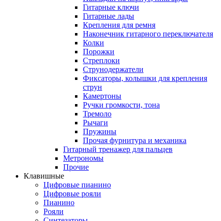
Гитарные ключи
Гитарные лады
Крепления для ремня
Наконечник гитарного переключателя
Колки
Порожки
Стреплоки
Струнодержатели
Фиксаторы, колышки для крепления
струн
Камертоны
Ручки громкости, тона
Тремоло
Рычаги
Пружины
Прочая фурнитура и механика
Гитарный тренажер для пальцев
Метрономы
Прочие
Клавишные
Цифровые пианино
Цифровые рояли
Пианино
Рояли
Синтезаторы