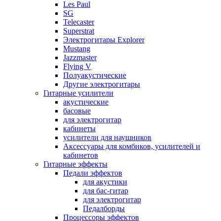
Les Paul
SG
Telecaster
Superstrat
Электрогитары Explorer
Mustang
Jazzmaster
Flying V
Полуакустические
Другие электрогитары
Гитарные усилители
акустические
басовые
для электрогитар
кабинеты
усилители для наушников
Аксессуары для комбиков, усилителей и
кабинетов
Гитарные эффекты
Педали эффектов
для акустики
для бас-гитар
для электрогитар
Педалборды
Процессоры эффектов