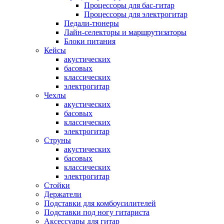
Процессоры для бас-гитар
Процессоры для электрогитар
Педали-тюнеры
Лайн-селекторы и маршрутизаторы
Блоки питания
Кейсы
акустических
басовых
классических
электрогитар
Чехлы
акустических
басовых
классических
электрогитар
Струны
акустических
басовых
классических
электрогитар
Стойки
Держатели
Подставки для комбоусилителей
Подставки под ногу гитариста
Аксессуары для гитар