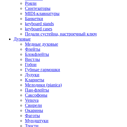
Рояли
Синтезаторы
MIDI-клавиатуры
Банкетки
keyboard stands
keyboard cases
Педали сустейна, настроечный ключ
Духовые
Медные духовые
Флейты
Блокфлейты
Вистлы
Гобои
Губные гармошки
Дудуки
Кларнеты
Мелодики (pianica)
Пан-флейты
Саксофоны
Venova
Свирели
Окарины
Фаготы
Мундштуки
Трости