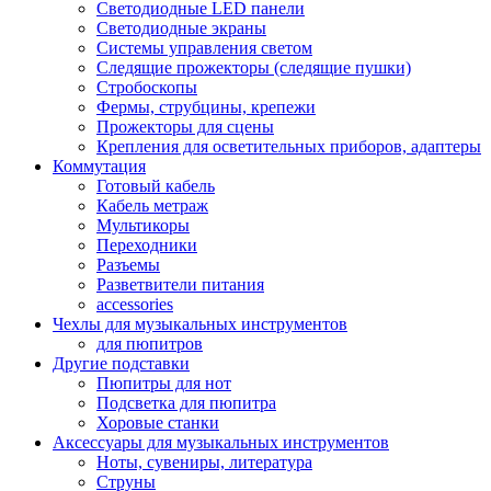
Светодиодные LED панели
Светодиодные экраны
Системы управления светом
Следящие прожекторы (следящие пушки)
Стробоскопы
Фермы, струбцины, крепежи
Прожекторы для сцены
Крепления для осветительных приборов, адаптеры
Коммутация
Готовый кабель
Кабель метраж
Мультикоры
Переходники
Разъемы
Разветвители питания
accessories
Чехлы для музыкальных инструментов
для пюпитров
Другие подставки
Пюпитры для нот
Подсветка для пюпитра
Хоровые станки
Аксессуары для музыкальных инструментов
Ноты, сувениры, литература
Струны