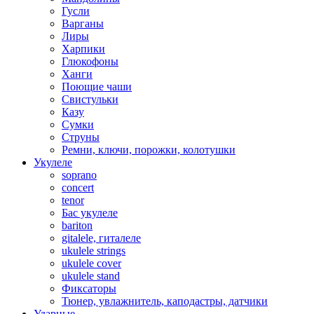
Гусли
Варганы
Лиры
Харпики
Глюкофоны
Ханги
Поющие чаши
Свистульки
Казу
Сумки
Струны
Ремни, ключи, порожки, колотушки
Укулеле
soprano
concert
tenor
Бас укулеле
bariton
gitalele, гиталеле
ukulele strings
ukulele cover
ukulele stand
Фиксаторы
Тюнер, увлажнитель, каподастры, датчики
Ударные