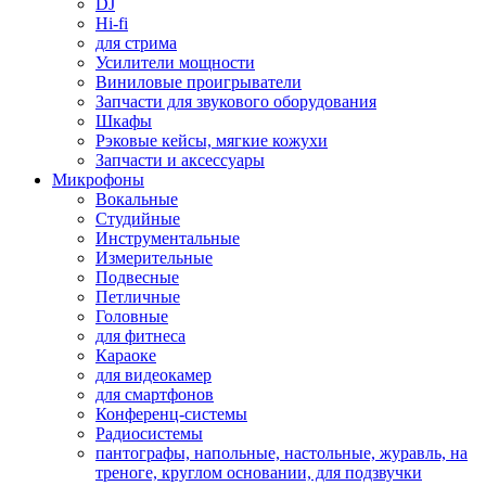
DJ
Hi-fi
для стрима
Усилители мощности
Виниловые проигрыватели
Запчасти для звукового оборудования
Шкафы
Рэковые кейсы, мягкие кожухи
Запчасти и аксессуары
Микрофоны
Вокальные
Студийные
Инструментальные
Измерительные
Подвесные
Петличные
Головные
для фитнеса
Караоке
для видеокамер
для смартфонов
Конференц-системы
Радиосистемы
пантографы, напольные, настольные, журавль, на
треноге, круглом основании, для подзвучки