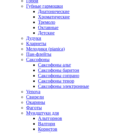
Гобои
Губные гармошки
Диатонические
Хроматические
Тремоло
Октавные
Детские
Дудуки
Кларнеты
Мелодики (pianica)
Пан-флейты
Саксофоны
Саксофоны альт
Саксофоны баритон
Саксофоны сопрано
Саксофоны тенор
Саксофоны электронные
Venova
Свирели
Окарины
Фаготы
Мундштуки для
Альтгорнов
Валторн
Корнетов