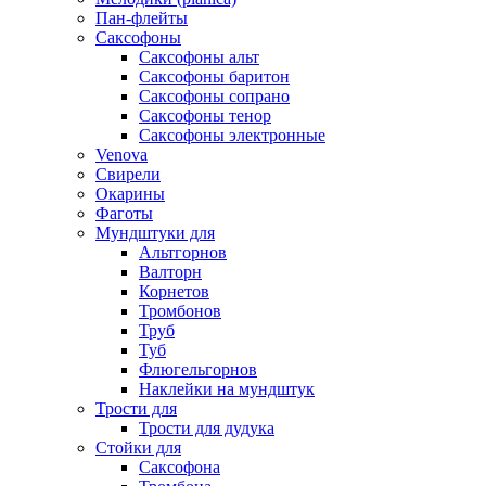
Пан-флейты
Саксофоны
Саксофоны альт
Саксофоны баритон
Саксофоны сопрано
Саксофоны тенор
Саксофоны электронные
Venova
Свирели
Окарины
Фаготы
Мундштуки для
Альтгорнов
Валторн
Корнетов
Тромбонов
Труб
Туб
Флюгельгорнов
Наклейки на мундштук
Трости для
Трости для дудука
Стойки для
Саксофона