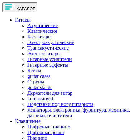
КАТАЛОГ
Гитары
Акустические
Классические
Бас-гитары
Электроакустические
Трансакустические
Электрогитары
Гитарные усилители
Гитарные эффекты
Кейсы
guitar cases
Струны
guitar stands
Держатели для гитар
kombostoyki
Подставки под ногу гитариста
медиаторы, электроника, фурнитура, механика,
датчики, очистители
Клавишные
Цифровые пианино
Цифровые рояли
Пианино