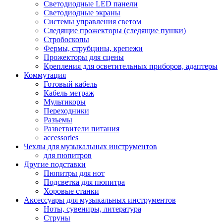
Светодиодные LED панели
Светодиодные экраны
Системы управления светом
Следящие прожекторы (следящие пушки)
Стробоскопы
Фермы, струбцины, крепежи
Прожекторы для сцены
Крепления для осветительных приборов, адаптеры
Коммутация
Готовый кабель
Кабель метраж
Мультикоры
Переходники
Разъемы
Разветвители питания
accessories
Чехлы для музыкальных инструментов
для пюпитров
Другие подставки
Пюпитры для нот
Подсветка для пюпитра
Хоровые станки
Аксессуары для музыкальных инструментов
Ноты, сувениры, литература
Струны