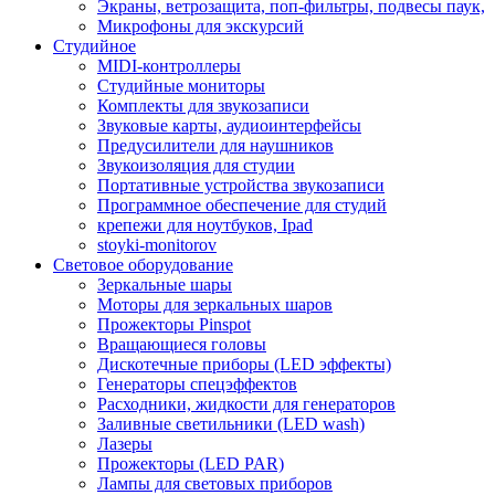
Экраны, ветрозащита, поп-фильтры, подвесы паук,
Микрофоны для экскурсий
Студийное
MIDI-контроллеры
Студийные мониторы
Комплекты для звукозаписи
Звуковые карты, аудиоинтерфейсы
Предусилители для наушников
Звукоизоляция для студии
Портативные устройства звукозаписи
Программное обеспечение для студий
крепежи для ноутбуков, Ipad
stoyki-monitorov
Световое оборудование
Зеркальные шары
Моторы для зеркальных шаров
Прожекторы Pinspot
Вращающиеся головы
Дискотечные приборы (LED эффекты)
Генераторы спецэффектов
Расходники, жидкости для генераторов
Заливные светильники (LED wash)
Лазеры
Прожекторы (LED PAR)
Лампы для световых приборов