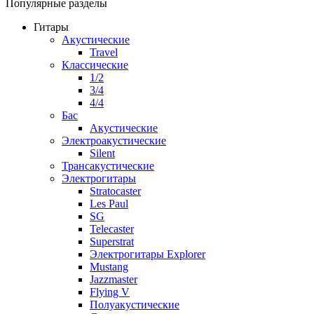
Популярные разделы
Гитары
Акустические
Travel
Классические
1/2
3/4
4/4
Бас
Акустические
Электроакустические
Silent
Трансакустические
Электрогитары
Stratocaster
Les Paul
SG
Telecaster
Superstrat
Электрогитары Explorer
Mustang
Jazzmaster
Flying V
Полуакустические