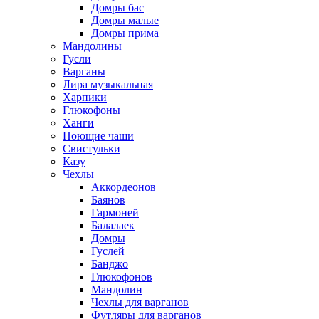
Домры бас
Домры малые
Домры прима
Мандолины
Гусли
Варганы
Лира музыкальная
Харпики
Глюкофоны
Ханги
Поющие чаши
Свистульки
Казу
Чехлы
Аккордеонов
Баянов
Гармоней
Балалаек
Домры
Гуслей
Банджо
Глюкофонов
Мандолин
Чехлы для варганов
Футляры для варганов