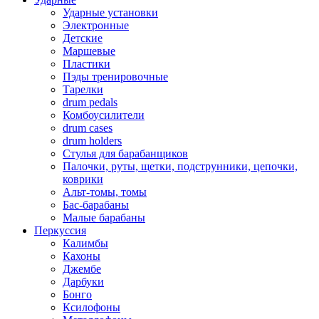
Ударные установки
Электронные
Детские
Маршевые
Пластики
Пэды тренировочные
Тарелки
drum pedals
Комбоусилители
drum cases
drum holders
Стулья для барабанщиков
Палочки, руты, щетки, подструнники, цепочки,
коврики
Альт-томы, томы
Бас-барабаны
Малые барабаны
Перкуссия
Калимбы
Кахоны
Джембе
Дарбуки
Бонго
Ксилофоны