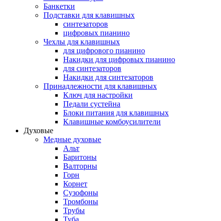
Банкетки
Подставки для клавишных
синтезаторов
цифровых пианино
Чехлы для клавишных
для цифрового пианино
Накидки для цифровых пианино
для синтезаторов
Накидки для синтезаторов
Принадлежности для клавишных
Ключ для настройки
Педали сустейна
Блоки питания для клавишных
Клавишные комбоусилители
Духовые
Медные духовые
Альт
Баритоны
Валторны
Горн
Корнет
Сузофоны
Тромбоны
Трубы
Туба