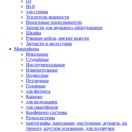
DJ
Hi-fi
для стрима
Усилители мощности
Виниловые проигрыватели
Запчасти для звукового оборудования
Шкафы
Рэковые кейсы, мягкие кожухи
Запчасти и аксессуары
Микрофоны
Вокальные
Студийные
Инструментальные
Измерительные
Подвесные
Петличные
Головные
для фитнеса
Караоке
для видеокамер
для смартфонов
Конференц-системы
Радиосистемы
пантографы, напольные, настольные, журавль, на
треноге, круглом основании, для подзвучки