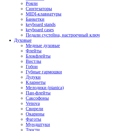
Рояли
Синтезаторы
MIDI-клавиатуры
Банкетки
keyboard stands
keyboard cases
Педали сустейна, настроечный ключ
Духовые
Медные духовые
Флейты
Блокфлейты
Вистлы
Гобои
Губные гармошки
Дудуки
Кларнеты
Мелодики (pianica)
Пан-флейты
Саксофоны
Venova
Свирели
Окарины
Фаготы
Мундштуки
Трости