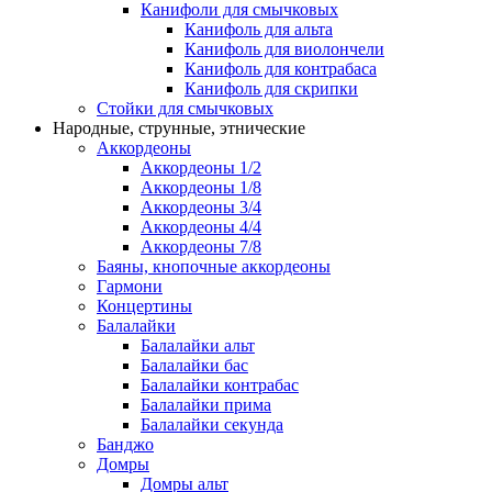
Канифоли для смычковых
Канифоль для альта
Канифоль для виолончели
Канифоль для контрабаса
Канифоль для скрипки
Стойки для смычковых
Народные, струнные, этнические
Аккордеоны
Аккордеоны 1/2
Аккордеоны 1/8
Аккордеоны 3/4
Аккордеоны 4/4
Аккордеоны 7/8
Баяны, кнопочные аккордеоны
Гармони
Концертины
Балалайки
Балалайки альт
Балалайки бас
Балалайки контрабас
Балалайки прима
Балалайки секунда
Банджо
Домры
Домры альт