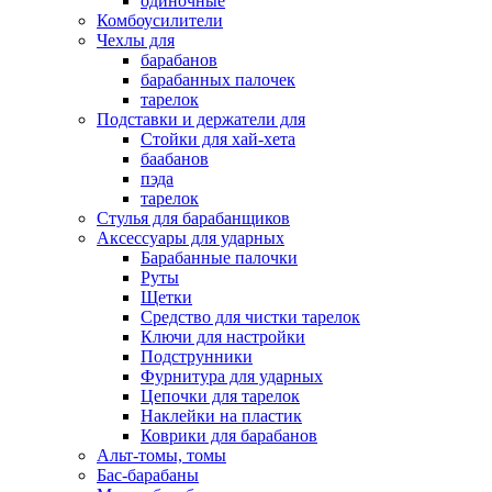
одиночные
Комбоусилители
Чехлы для
барабанов
барабанных палочек
тарелок
Подставки и держатели для
Стойки для хай-хета
баабанов
пэда
тарелок
Стулья для барабанщиков
Аксессуары для ударных
Барабанные палочки
Руты
Щетки
Средство для чистки тарелок
Ключи для настройки
Подструнники
Фурнитура для ударных
Цепочки для тарелок
Наклейки на пластик
Коврики для барабанов
Альт-томы, томы
Бас-барабаны