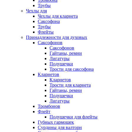
Тромбона
Трубы
Чехлы для
Чехлы для кларнета
Саксофона
Трубы
Флейты
Принадлежности для духовых
Саксофонов
Саксофонов
Гайтаны, ремни
Лигатуры
Подушечки
Трости для саксофона
Кларнетов
Кларнетов
Трости для кларнета
Гайтаны, ремни
Подушечки
Лигатуры
Тромбонов
Флейт
Подушечки для флейты
Губных гармошек
Сурдины для валторн