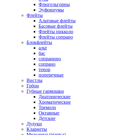
Флюгельгорны
Эуфониумы
Флейты
Альтовые флейты
Басовые флейты
Флейты пикколо
Флейты сопрано
Блокфлейты
альт
бас
сопранино
сопрано
тенор
поперечные
Вистлы
Гобои
Губные гармошки
Диатонические
Хроматические
Тремоло
Октавные
Детские
Дудуки
Кларнеты
Мелодики (pianica)