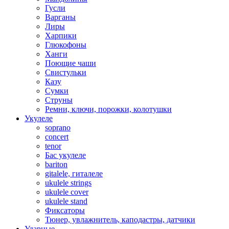
Гусли
Варганы
Лиры
Харпики
Глюкофоны
Ханги
Поющие чаши
Свистульки
Казу
Сумки
Струны
Ремни, ключи, порожки, колотушки
Укулеле
soprano
concert
tenor
Бас укулеле
bariton
gitalele, гиталеле
ukulele strings
ukulele cover
ukulele stand
Фиксаторы
Тюнер, увлажнитель, каподастры, датчики
Ударные