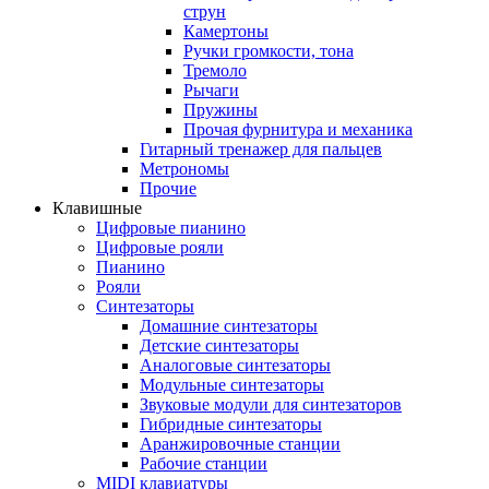
струн
Камертоны
Ручки громкости, тона
Тремоло
Рычаги
Пружины
Прочая фурнитура и механика
Гитарный тренажер для пальцев
Метрономы
Прочие
Клавишные
Цифровые пианино
Цифровые рояли
Пианино
Рояли
Синтезаторы
Домашние синтезаторы
Детские синтезаторы
Аналоговые синтезаторы
Модульные синтезаторы
Звуковые модули для синтезаторов
Гибридные синтезаторы
Аранжировочные станции
Рабочие станции
MIDI клавиатуры