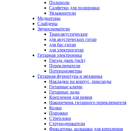
Полироли
Салфетки для полировки
Увлажнители
Медиаторы
Слайдеры
Звукосниматели
Трансакустические
для акустических гитар
для бас-гитар
для электрогитар
Гитарная электроника
Гнезда джек (jack)
Переключатели
Потенциометры
Гитарная фурнитура и механика
Накладки на корпус, пикгарды
Гитарные ключи
Гитарные лады
Крепления для ремня
Наконечник гитарного переключателя
Колки
Порожки
Стреплоки
Струнодержатели
Фиксаторы, колышки для крепления