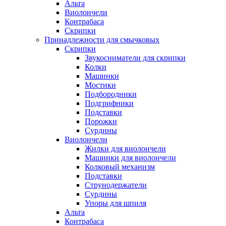
Альта
Виолончели
Контрабаса
Скрипки
Принадлежности для смычковых
Скрипки
Звукосниматели для скрипки
Колки
Машинки
Мостики
Подбородники
Подгрифники
Подставки
Порожки
Сурдины
Виолончели
Жилки для виолончели
Машинки для виолончели
Колковый механизм
Подставки
Струнодержатели
Сурдины
Упоры для шпиля
Альта
Контрабаса