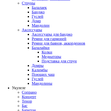
Струны
Балалаек
Банджо
Гуслей
Домр
Мандолин
Аксессуары
Аксессуары для банджо
Ремни для гармоней
Ремни для баянов, аккордеонов
Балалайки
Колки
Медиаторы
Подставка для струн
Домры
Калимбы
Поющих чаш
Гуслей
Мандолины
Укулеле
Сопрано
Концерт
Тенор
Бас
Баритон