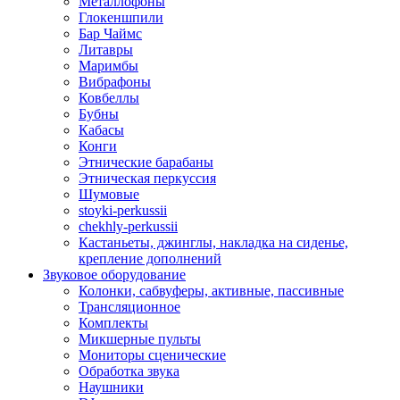
Металлофоны
Глокеншпили
Бар Чаймс
Литавры
Маримбы
Вибрафоны
Ковбеллы
Бубны
Кабасы
Конги
Этнические барабаны
Этническая перкуссия
Шумовые
stoyki-perkussii
chekhly-perkussii
Кастаньеты, джинглы, накладка на сиденье,
крепление дополнений
Звуковое оборудование
Колонки, сабвуферы, активные, пассивные
Трансляционное
Комплекты
Микшерные пульты
Мониторы сценические
Обработка звука
Наушники