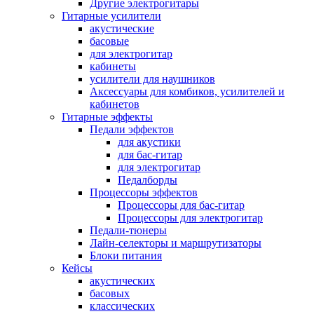
Другие электрогитары
Гитарные усилители
акустические
басовые
для электрогитар
кабинеты
усилители для наушников
Аксессуары для комбиков, усилителей и
кабинетов
Гитарные эффекты
Педали эффектов
для акустики
для бас-гитар
для электрогитар
Педалборды
Процессоры эффектов
Процессоры для бас-гитар
Процессоры для электрогитар
Педали-тюнеры
Лайн-селекторы и маршрутизаторы
Блоки питания
Кейсы
акустических
басовых
классических