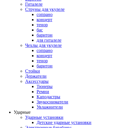
Гиталеле
Струны для укулеле
сопрано
концерт
тенор
бас
баритон
для гиталеле
Чехлы для укулеле
сопрано
концерт
тенор
баритон
Стойки
Держатели
Аксессуары
Тюнеры
Ремни
Каподастры
Звукосниматели
Увлажнители
Ударные
Ударные установки
Детские ударные установки
Электронные барабаны