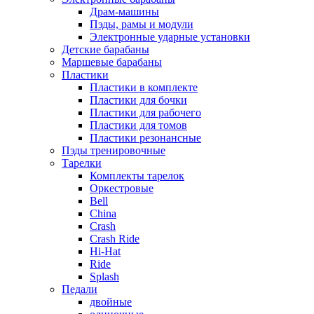
Драм-машины
Пэды, рамы и модули
Электронные ударные установки
Детские барабаны
Маршевые барабаны
Пластики
Пластики в комплекте
Пластики для бочки
Пластики для рабочего
Пластики для томов
Пластики резонансные
Пэды тренировочные
Тарелки
Комплекты тарелок
Оркестровые
Bell
China
Crash
Crash Ride
Hi-Hat
Ride
Splash
Педали
двойные