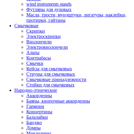
wind instruments stands
Футляры для духовых
Масла, трости, мундштуки, лигатуры, наклейки,
протирки, гайтаны
Смычковые
Скрипки
Электроскрипки
Виолончели
Электровиолончели
Альты
Контрабасы
Смычки
Кейсы для смычковых
Струны для смычковых
Смычковые принадлежности
Стойки для смычковых
Народно-этнические
Аккордеоны
Баяны, кнопочные аккордеоны
Гармони
Концертины
Балалайки
Банджо
Домры
Мандолины