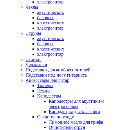
электрогитар
Чехлы
акустических
басовых
классических
электрогитар
Струны
акустических
басовых
классических
электрогитар
Стойки
Держатели
Подставки для комбоусилителей
Подставки под ногу гитариста
Аксессуары для гитар
Тюнеры
Ремни
Каподастры
Каподастры для акустики и
электрогитары
Каподастры для классики
Средства по уходу
Лимонное масло для грифа
Очистители струн