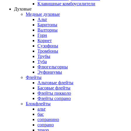
Клавишные комбоусилители
Духовые
Медные духовые
Альт
Баритоны
Валторны
Горн
Корнет
Сузофоны
Тромбоны
Трубы
Туба
Флюгельгорны
Эуфониумы
Флейты
Альтовые флейты
Басовые флейты
Флейты пикколо
Флейты сопрано
Блокфлейты
альт
бас
сопранино
сопрано
тенор