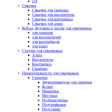
1/4
Смычки
Смычки для скрипки
Смычки для виолончели
Смычки для контрабаса
Смычки для альта
Кейсы, футляры и чехлы для смычковых
для скрипок
для виолончелей
для контрабасов
для альта
Струны для смычковых
Альта
Виолончели
Контрабаса
Скрипки
Принадлежности для смычковых
Скрипки
Звукосниматели для скрипки
Колки
Машинки
Мостики
Подбородники
Подгрифники
Подставки