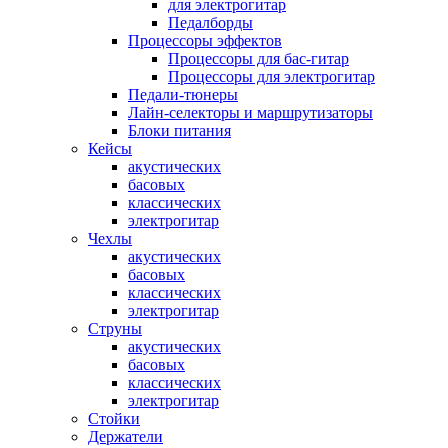
для электрогитар
Педалборды
Процессоры эффектов
Процессоры для бас-гитар
Процессоры для электрогитар
Педали-тюнеры
Лайн-селекторы и маршрутизаторы
Блоки питания
Кейсы
акустических
басовых
классических
электрогитар
Чехлы
акустических
басовых
классических
электрогитар
Струны
акустических
басовых
классических
электрогитар
Стойки
Держатели