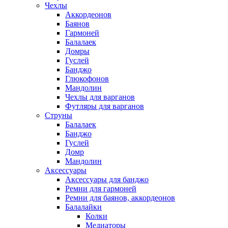
Чехлы
Аккордеонов
Баянов
Гармоней
Балалаек
Домры
Гуслей
Банджо
Глюкофонов
Мандолин
Чехлы для варганов
Футляры для варганов
Струны
Балалаек
Банджо
Гуслей
Домр
Мандолин
Аксессуары
Аксессуары для банджо
Ремни для гармоней
Ремни для баянов, аккордеонов
Балалайки
Колки
Медиаторы