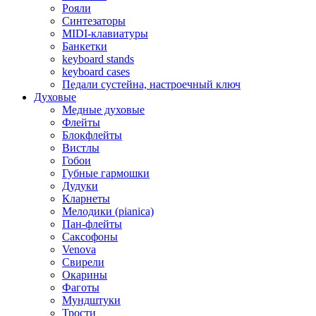
Рояли
Синтезаторы
MIDI-клавиатуры
Банкетки
keyboard stands
keyboard cases
Педали сустейна, настроечный ключ
Духовые
Медные духовые
Флейты
Блокфлейты
Вистлы
Гобои
Губные гармошки
Дудуки
Кларнеты
Мелодики (pianica)
Пан-флейты
Саксофоны
Venova
Свирели
Окарины
Фаготы
Мундштуки
Трости