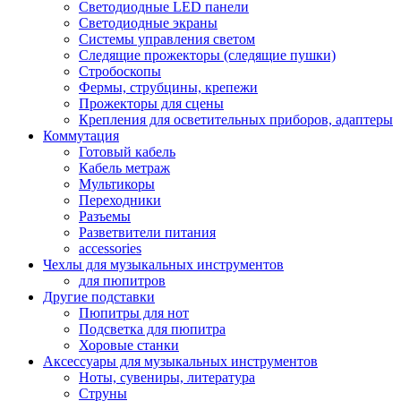
Светодиодные LED панели
Светодиодные экраны
Системы управления светом
Следящие прожекторы (следящие пушки)
Стробоскопы
Фермы, струбцины, крепежи
Прожекторы для сцены
Крепления для осветительных приборов, адаптеры
Коммутация
Готовый кабель
Кабель метраж
Мультикоры
Переходники
Разъемы
Разветвители питания
accessories
Чехлы для музыкальных инструментов
для пюпитров
Другие подставки
Пюпитры для нот
Подсветка для пюпитра
Хоровые станки
Аксессуары для музыкальных инструментов
Ноты, сувениры, литература
Струны