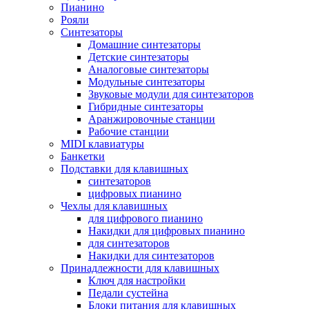
Пианино
Рояли
Синтезаторы
Домашние синтезаторы
Детские синтезаторы
Аналоговые синтезаторы
Модульные синтезаторы
Звуковые модули для синтезаторов
Гибридные синтезаторы
Аранжировочные станции
Рабочие станции
MIDI клавиатуры
Банкетки
Подставки для клавишных
синтезаторов
цифровых пианино
Чехлы для клавишных
для цифрового пианино
Накидки для цифровых пианино
для синтезаторов
Накидки для синтезаторов
Принадлежности для клавишных
Ключ для настройки
Педали сустейна
Блоки питания для клавишных