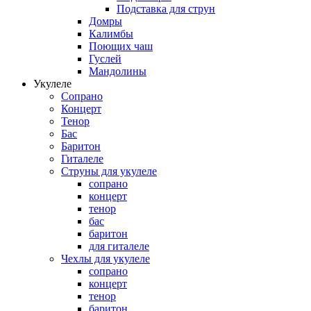
Подставка для струн
Домры
Калимбы
Поющих чаш
Гуслей
Мандолины
Укулеле
Сопрано
Концерт
Тенор
Бас
Баритон
Гиталеле
Струны для укулеле
сопрано
концерт
тенор
бас
баритон
для гиталеле
Чехлы для укулеле
сопрано
концерт
тенор
баритон