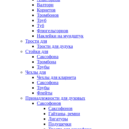
Валторн
Корнетов
Тромбонов
Труб
Туб
Флюгельгорнов
Наклейки на мундштук
Трости для
Трости для дудука
Стойки для
Саксофона
Тромбона
Трубы
Чехлы для
Чехлы для кларнета
Саксофона
Трубы
Флейты
Принадлежности для духовых
Саксофонов
Саксофонов
Гайтаны, ремни
Лигатуры
Подушечки