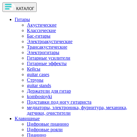
КАТАЛОГ
Гитары
Акустические
Классические
Бас-гитары
Электроакустические
Трансакустические
Электрогитары
Гитарные усилители
Гитарные эффекты
Кейсы
guitar cases
Струны
guitar stands
Держатели для гитар
kombostoyki
Подставки под ногу гитариста
медиаторы, электроника, фурнитура, механика,
датчики, очистители
Клавишные
Цифровые пианино
Цифровые рояли
Пианино