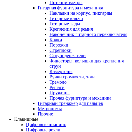
Потенциометры
Гитарная фурнитура и механика
Накладки на корпус, пикгарды
Гитарные ключи
Гитарные лады
Крепления для ремня
Наконечник гитарного переключателя
Колки
Порожки
Стреплоки
Струнодержатели
Фиксаторы, колышки для крепления
струн
Камертоны
Ручки громкости, тона
Тремоло
Рычаги
Пружины
Прочая фурнитура и механика
Гитарный тренажер для пальцев
Метрономы
Прочие
Клавишные
Цифровые пианино
Цифровые рояли