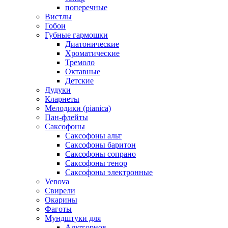
поперечные
Вистлы
Гобои
Губные гармошки
Диатонические
Хроматические
Тремоло
Октавные
Детские
Дудуки
Кларнеты
Мелодики (pianica)
Пан-флейты
Саксофоны
Саксофоны альт
Саксофоны баритон
Саксофоны сопрано
Саксофоны тенор
Саксофоны электронные
Venova
Свирели
Окарины
Фаготы
Мундштуки для
Альтгорнов