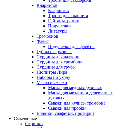
Трости для саксофона
Кларнетов
Кларнетов
Трости для кларнета
Гайтаны, ремни
Подушечки
Лигатуры
Тромбонов
Флейт
Подушечки для флейты
Губных гармошек
Сурдины для валторн
Сурдины для тромбона
Сурдины для трубы
Пюпитры Лира
Наборы по уходу
Масла и смазки
Масла для медных духовых
Масла для механики деревянных
духовых
Смазки для кулисы тромбона
Смазки для пробки
Ершики, салфетки, протирки
Смычковые
Скрипки