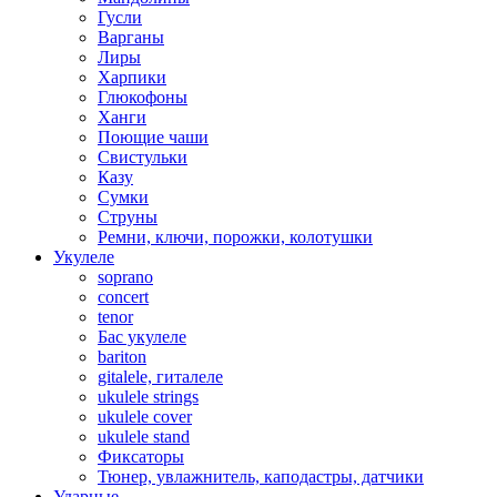
Гусли
Варганы
Лиры
Харпики
Глюкофоны
Ханги
Поющие чаши
Свистульки
Казу
Сумки
Струны
Ремни, ключи, порожки, колотушки
Укулеле
soprano
concert
tenor
Бас укулеле
bariton
gitalele, гиталеле
ukulele strings
ukulele cover
ukulele stand
Фиксаторы
Тюнер, увлажнитель, каподастры, датчики
Ударные