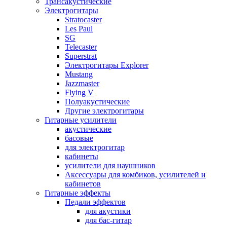
Трансакустические
Электрогитары
Stratocaster
Les Paul
SG
Telecaster
Superstrat
Электрогитары Explorer
Mustang
Jazzmaster
Flying V
Полуакустические
Другие электрогитары
Гитарные усилители
акустические
басовые
для электрогитар
кабинеты
усилители для наушников
Аксессуары для комбиков, усилителей и
кабинетов
Гитарные эффекты
Педали эффектов
для акустики
для бас-гитар