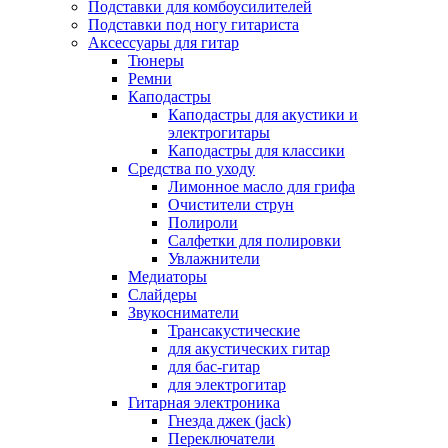
Подставки для комбоусилителей
Подставки под ногу гитариста
Аксессуары для гитар
Тюнеры
Ремни
Каподастры
Каподастры для акустики и
электрогитары
Каподастры для классики
Средства по уходу
Лимонное масло для грифа
Очистители струн
Полироли
Салфетки для полировки
Увлажнители
Медиаторы
Слайдеры
Звукосниматели
Трансакустические
для акустических гитар
для бас-гитар
для электрогитар
Гитарная электроника
Гнезда джек (jack)
Переключатели