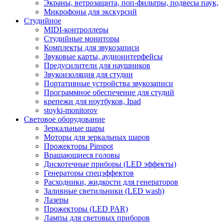
Экраны, ветрозащита, поп-фильтры, подвесы паук,
Микрофоны для экскурсий
Студийное
MIDI-контроллеры
Студийные мониторы
Комплекты для звукозаписи
Звуковые карты, аудиоинтерфейсы
Предусилители для наушников
Звукоизоляция для студии
Портативные устройства звукозаписи
Программное обеспечение для студий
крепежи для ноутбуков, Ipad
stoyki-monitorov
Световое оборудование
Зеркальные шары
Моторы для зеркальных шаров
Прожекторы Pinspot
Вращающиеся головы
Дискотечные приборы (LED эффекты)
Генераторы спецэффектов
Расходники, жидкости для генераторов
Заливные светильники (LED wash)
Лазеры
Прожекторы (LED PAR)
Лампы для световых приборов