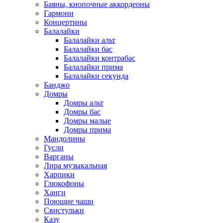
Баяны, кнопочные аккордеоны
Гармони
Концертины
Балалайки
Балалайки альт
Балалайки бас
Балалайки контрабас
Балалайки прима
Балалайки секунда
Банджо
Домры
Домры альт
Домры бас
Домры малые
Домры прима
Мандолины
Гусли
Варганы
Лира музыкальная
Харпики
Глюкофоны
Ханги
Поющие чаши
Свистульки
Казу