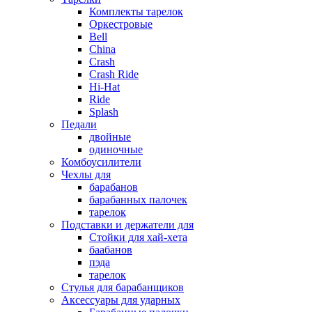
Комплекты тарелок
Оркестровые
Bell
China
Crash
Crash Ride
Hi-Hat
Ride
Splash
Педали
двойные
одиночные
Комбоусилители
Чехлы для
барабанов
барабанных палочек
тарелок
Подставки и держатели для
Стойки для хай-хета
баабанов
пэда
тарелок
Стулья для барабанщиков
Аксессуары для ударных