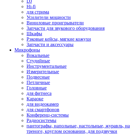
DJ
Hi-fi
для стрима
Усилители мощности
Виниловые проигрыватели
Запчасти для звукового оборудования
Шкафы
Рэковые кейсы, мягкие кожухи
Запчасти и аксессуары
Микрофоны
Вокальные
Студийные
Инструментальные
Измерительные
Подвесные
Петличные
Головные
для фитнеса
Караоке
для видеокамер
для смартфонов
Конференц-системы
Радиосистемы
пантографы, напольные, настольные, журавль, на
треноге, круглом основании, для подзвучки