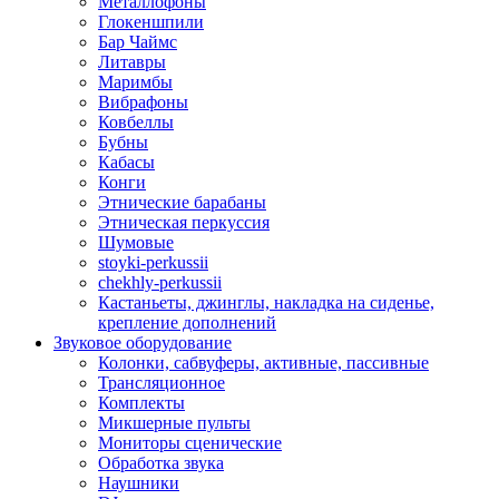
Металлофоны
Глокеншпили
Бар Чаймс
Литавры
Маримбы
Вибрафоны
Ковбеллы
Бубны
Кабасы
Конги
Этнические барабаны
Этническая перкуссия
Шумовые
stoyki-perkussii
chekhly-perkussii
Кастаньеты, джинглы, накладка на сиденье,
крепление дополнений
Звуковое оборудование
Колонки, сабвуферы, активные, пассивные
Трансляционное
Комплекты
Микшерные пульты
Мониторы сценические
Обработка звука
Наушники