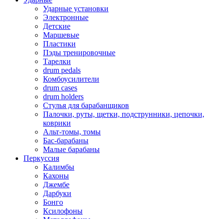
Ударные установки
Электронные
Детские
Маршевые
Пластики
Пэды тренировочные
Тарелки
drum pedals
Комбоусилители
drum cases
drum holders
Стулья для барабанщиков
Палочки, руты, щетки, подструнники, цепочки,
коврики
Альт-томы, томы
Бас-барабаны
Малые барабаны
Перкуссия
Калимбы
Кахоны
Джембе
Дарбуки
Бонго
Ксилофоны