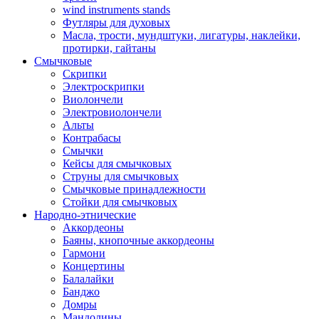
wind instruments stands
Футляры для духовых
Масла, трости, мундштуки, лигатуры, наклейки,
протирки, гайтаны
Смычковые
Скрипки
Электроскрипки
Виолончели
Электровиолончели
Альты
Контрабасы
Смычки
Кейсы для смычковых
Струны для смычковых
Смычковые принадлежности
Стойки для смычковых
Народно-этнические
Аккордеоны
Баяны, кнопочные аккордеоны
Гармони
Концертины
Балалайки
Банджо
Домры
Мандолины