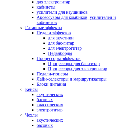
для электрогитар
кабинеты
усилители для наушников
Аксессуары для комбиков, усилителей и
кабинетов
Гитарные эффекты
Педали эффектов
для акустики
для бас-гитар
для электрогитар
Педалборды
Процессоры эффектов
Процессоры для бас-гитар
Процессоры для электрогитар
Педали-тюнеры
Лайн-селекторы и маршрутизаторы
Блоки питания
Кейсы
акустических
басовых
классических
электрогитар
Чехлы
акустических
басовых