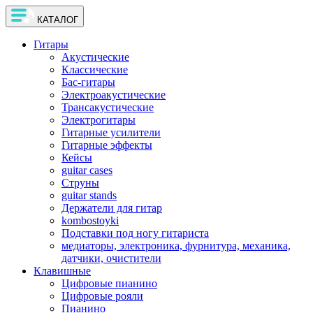
КАТАЛОГ
Гитары
Акустические
Классические
Бас-гитары
Электроакустические
Трансакустические
Электрогитары
Гитарные усилители
Гитарные эффекты
Кейсы
guitar cases
Струны
guitar stands
Держатели для гитар
kombostoyki
Подставки под ногу гитариста
медиаторы, электроника, фурнитура, механика,
датчики, очистители
Клавишные
Цифровые пианино
Цифровые рояли
Пианино