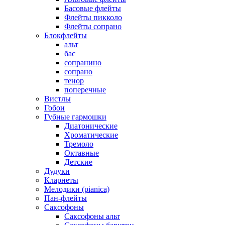
Басовые флейты
Флейты пикколо
Флейты сопрано
Блокфлейты
альт
бас
сопранино
сопрано
тенор
поперечные
Вистлы
Гобои
Губные гармошки
Диатонические
Хроматические
Тремоло
Октавные
Детские
Дудуки
Кларнеты
Мелодики (pianica)
Пан-флейты
Саксофоны
Саксофоны альт