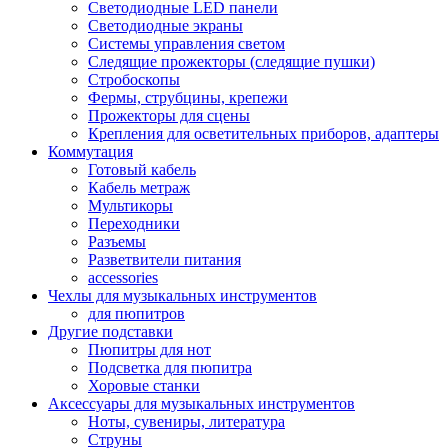
Светодиодные LED панели
Светодиодные экраны
Системы управления светом
Следящие прожекторы (следящие пушки)
Стробоскопы
Фермы, струбцины, крепежи
Прожекторы для сцены
Крепления для осветительных приборов, адаптеры
Коммутация
Готовый кабель
Кабель метраж
Мультикоры
Переходники
Разъемы
Разветвители питания
accessories
Чехлы для музыкальных инструментов
для пюпитров
Другие подставки
Пюпитры для нот
Подсветка для пюпитра
Хоровые станки
Аксессуары для музыкальных инструментов
Ноты, сувениры, литература
Струны