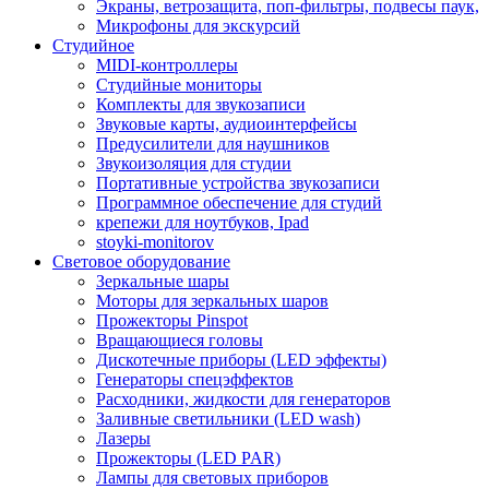
Экраны, ветрозащита, поп-фильтры, подвесы паук,
Микрофоны для экскурсий
Студийное
MIDI-контроллеры
Студийные мониторы
Комплекты для звукозаписи
Звуковые карты, аудиоинтерфейсы
Предусилители для наушников
Звукоизоляция для студии
Портативные устройства звукозаписи
Программное обеспечение для студий
крепежи для ноутбуков, Ipad
stoyki-monitorov
Световое оборудование
Зеркальные шары
Моторы для зеркальных шаров
Прожекторы Pinspot
Вращающиеся головы
Дискотечные приборы (LED эффекты)
Генераторы спецэффектов
Расходники, жидкости для генераторов
Заливные светильники (LED wash)
Лазеры
Прожекторы (LED PAR)
Лампы для световых приборов