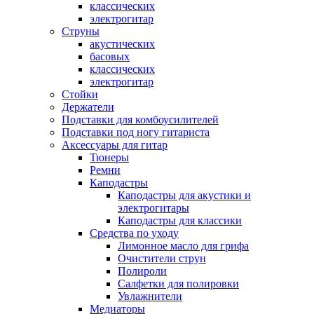
классических
электрогитар
Струны
акустических
басовых
классических
электрогитар
Стойки
Держатели
Подставки для комбоусилителей
Подставки под ногу гитариста
Аксессуары для гитар
Тюнеры
Ремни
Каподастры
Каподастры для акустики и
электрогитары
Каподастры для классики
Средства по уходу
Лимонное масло для грифа
Очистители струн
Полироли
Салфетки для полировки
Увлажнители
Медиаторы