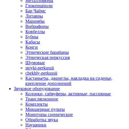
Металлофоны
Глокеншпили
Бар Чаймс
Литавры
Маримбы
Вибрафоны
Ковбеллы
Бубны
Кабасы
Конги
Этнические барабаны
Этническая перкуссия
Шумовые
stoyki-perkussii
chekhly-perkussii
Кастаньеты, джинглы, накладка на сиденье,
крепление дополнений
Звуковое оборудование
Колонки, сабвуферы, активные, пассивные
Трансляционное
Комплекты
Микшерные пульты
Мониторы сценические
Обработка звука
Наушники