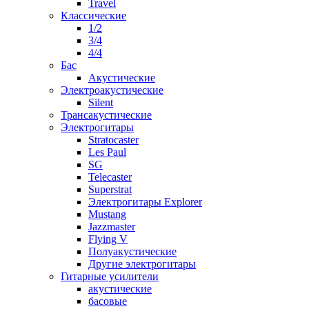
Travel
Классические
1/2
3/4
4/4
Бас
Акустические
Электроакустические
Silent
Трансакустические
Электрогитары
Stratocaster
Les Paul
SG
Telecaster
Superstrat
Электрогитары Explorer
Mustang
Jazzmaster
Flying V
Полуакустические
Другие электрогитары
Гитарные усилители
акустические
басовые