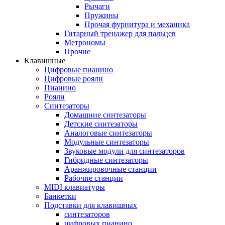
Рычаги
Пружины
Прочая фурнитура и механика
Гитарный тренажер для пальцев
Метрономы
Прочие
Клавишные
Цифровые пианино
Цифровые рояли
Пианино
Рояли
Синтезаторы
Домашние синтезаторы
Детские синтезаторы
Аналоговые синтезаторы
Модульные синтезаторы
Звуковые модули для синтезаторов
Гибридные синтезаторы
Аранжировочные станции
Рабочие станции
MIDI клавиатуры
Банкетки
Подставки для клавишных
синтезаторов
цифровых пианино