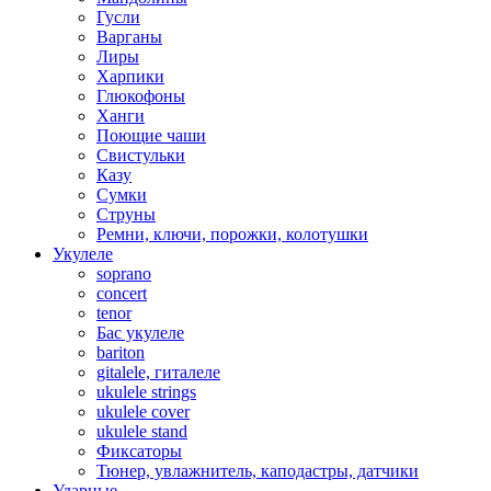
Гусли
Варганы
Лиры
Харпики
Глюкофоны
Ханги
Поющие чаши
Свистульки
Казу
Сумки
Струны
Ремни, ключи, порожки, колотушки
Укулеле
soprano
concert
tenor
Бас укулеле
bariton
gitalele, гиталеле
ukulele strings
ukulele cover
ukulele stand
Фиксаторы
Тюнер, увлажнитель, каподастры, датчики
Ударные