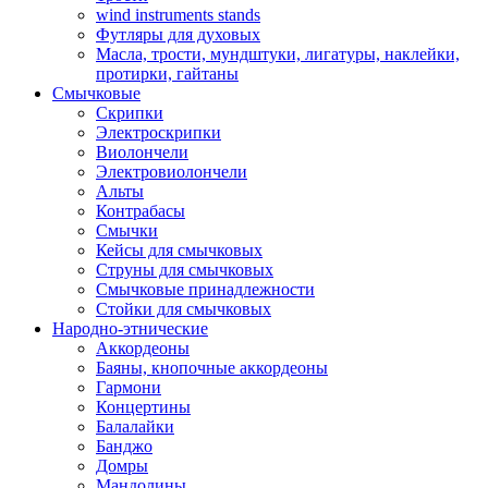
wind instruments stands
Футляры для духовых
Масла, трости, мундштуки, лигатуры, наклейки,
протирки, гайтаны
Смычковые
Скрипки
Электроскрипки
Виолончели
Электровиолончели
Альты
Контрабасы
Смычки
Кейсы для смычковых
Струны для смычковых
Смычковые принадлежности
Стойки для смычковых
Народно-этнические
Аккордеоны
Баяны, кнопочные аккордеоны
Гармони
Концертины
Балалайки
Банджо
Домры
Мандолины