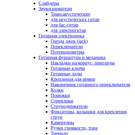
Слайдеры
Звукосниматели
Трансакустические
для акустических гитар
для бас-гитар
для электрогитар
Гитарная электроника
Гнезда джек (jack)
Переключатели
Потенциометры
Гитарная фурнитура и механика
Накладки на корпус, пикгарды
Гитарные ключи
Гитарные лады
Крепления для ремня
Наконечник гитарного переключателя
Колки
Порожки
Стреплоки
Струнодержатели
Фиксаторы, колышки для крепления
струн
Камертоны
Ручки громкости, тона
Тремоло