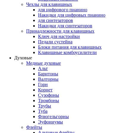
Чехлы для клавишных
для цифрового пианино
Накидки для цифровых пианино
для синтезаторов
Накидки для синтезаторов
Принадлежности для клавишных
Ключ для настройки
Педали сустейна
Блоки питания для клавишных
Клавишные комбоусилители
Духовые
Медные духовые
Альт
Баритоны
Валторны
Горн
Корнет
Сузофоны
Тромбоны
Трубы
Туба
Флюгельгорны
Эуфониумы
Флейты
Альтовые флейты