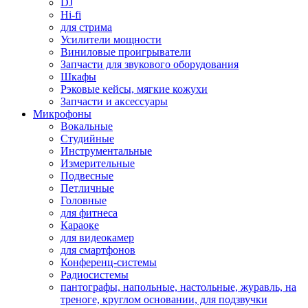
DJ
Hi-fi
для стрима
Усилители мощности
Виниловые проигрыватели
Запчасти для звукового оборудования
Шкафы
Рэковые кейсы, мягкие кожухи
Запчасти и аксессуары
Микрофоны
Вокальные
Студийные
Инструментальные
Измерительные
Подвесные
Петличные
Головные
для фитнеса
Караоке
для видеокамер
для смартфонов
Конференц-системы
Радиосистемы
пантографы, напольные, настольные, журавль, на
треноге, круглом основании, для подзвучки