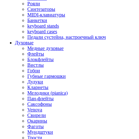
Рояли
Синтезаторы
MIDI-клавиатуры
Банкетки
keyboard stands
keyboard cases
Педали сустейна, настроечный ключ
Духовые
Медные духовые
Флейты
Блокфлейты
Вистлы
Гобои
Губные гармошки
Дудуки
Кларнеты
Мелодики (pianica)
Пан-флейты
Саксофоны
Venova
Свирели
Окарины
Фаготы
Мундштуки
Трости