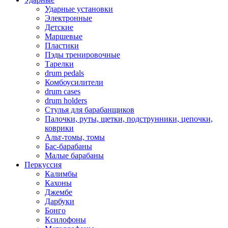
Ударные установки
Электронные
Детские
Маршевые
Пластики
Пэды тренировочные
Тарелки
drum pedals
Комбоусилители
drum cases
drum holders
Стулья для барабанщиков
Палочки, руты, щетки, подструнники, цепочки,
коврики
Альт-томы, томы
Бас-барабаны
Малые барабаны
Перкуссия
Калимбы
Кахоны
Джембе
Дарбуки
Бонго
Ксилофоны