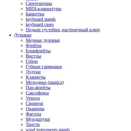
Синтезаторы
MIDI-клавиатуры
Банкетки
keyboard stands
keyboard cases
Педали сустейна, настроечный ключ
Духовые
Медные духовые
Флейты
Блокфлейты
Вистлы
Гобои
Губные гармошки
Дудуки
Кларнеты
Мелодики (pianica)
Пан-флейты
Саксофоны
Venova
Свирели
Окарины
Фаготы
Мундштуки
Трости
wind instruments stands