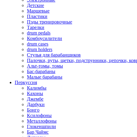
Детские
Маршевые
Пластики
Пэды тренировочные
Тарелки
drum pedals
Комбоусилители
drum cases
drum holders
Стулья для барабанщиков
Палочки, руты, щетки, подструнники, цепочки, ко
Альт-томы, томы
Бас-барабаны
Малые барабаны
Перкуссия
Калимбы
Кахоны
Джембе
Дарбуки
Бонго
Ксилофоны
Металлофоны
Глокеншпили
Бар Чаймс