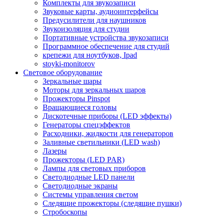
Комплекты для звукозаписи
Звуковые карты, аудиоинтерфейсы
Предусилители для наушников
Звукоизоляция для студии
Портативные устройства звукозаписи
Программное обеспечение для студий
крепежи для ноутбуков, Ipad
stoyki-monitorov
Световое оборудование
Зеркальные шары
Моторы для зеркальных шаров
Прожекторы Pinspot
Вращающиеся головы
Дискотечные приборы (LED эффекты)
Генераторы спецэффектов
Расходники, жидкости для генераторов
Заливные светильники (LED wash)
Лазеры
Прожекторы (LED PAR)
Лампы для световых приборов
Светодиодные LED панели
Светодиодные экраны
Системы управления светом
Следящие прожекторы (следящие пушки)
Стробоскопы