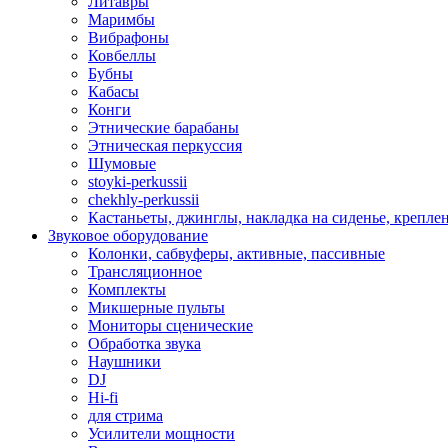
Литавры
Маримбы
Вибрафоны
Ковбеллы
Бубны
Кабасы
Конги
Этнические барабаны
Этническая перкуссия
Шумовые
stoyki-perkussii
chekhly-perkussii
Кастаньеты, джинглы, накладка на сиденье, крепл
Звуковое оборудование
Колонки, сабвуферы, активные, пассивные
Трансляционное
Комплекты
Микшерные пульты
Мониторы сценические
Обработка звука
Наушники
DJ
Hi-fi
для стрима
Усилители мощности