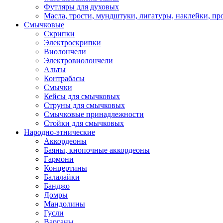
Футляры для духовых
Масла, трости, мундштуки, лигатуры, наклейки, пр
Смычковые
Скрипки
Электроскрипки
Виолончели
Электровиолончели
Альты
Контрабасы
Смычки
Кейсы для смычковых
Струны для смычковых
Смычковые принадлежности
Стойки для смычковых
Народно-этнические
Аккордеоны
Баяны, кнопочные аккордеоны
Гармони
Концертины
Балалайки
Банджо
Домры
Мандолины
Гусли
Варганы