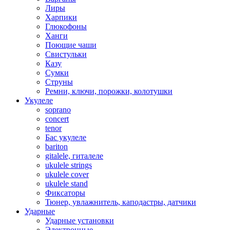
Лиры
Харпики
Глюкофоны
Ханги
Поющие чаши
Свистульки
Казу
Сумки
Струны
Ремни, ключи, порожки, колотушки
Укулеле
soprano
concert
tenor
Бас укулеле
bariton
gitalele, гиталеле
ukulele strings
ukulele cover
ukulele stand
Фиксаторы
Тюнер, увлажнитель, каподастры, датчики
Ударные
Ударные установки
Электронные