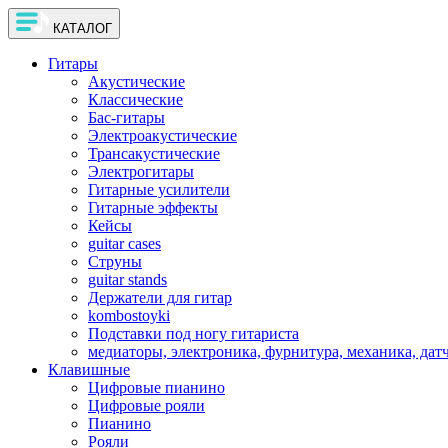
КАТАЛОГ
Гитары
Акустические
Классические
Бас-гитары
Электроакустические
Трансакустические
Электрогитары
Гитарные усилители
Гитарные эффекты
Кейсы
guitar cases
Струны
guitar stands
Держатели для гитар
kombostoyki
Подставки под ногу гитариста
медиаторы, электроника, фурнитура, механика, дат
Клавишные
Цифровые пианино
Цифровые рояли
Пианино
Рояли