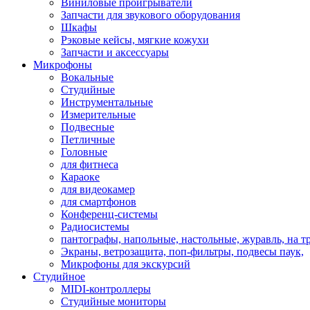
Виниловые проигрыватели
Запчасти для звукового оборудования
Шкафы
Рэковые кейсы, мягкие кожухи
Запчасти и аксессуары
Микрофоны
Вокальные
Студийные
Инструментальные
Измерительные
Подвесные
Петличные
Головные
для фитнеса
Караоке
для видеокамер
для смартфонов
Конференц-системы
Радиосистемы
пантографы, напольные, настольные, журавль, на т
Экраны, ветрозащита, поп-фильтры, подвесы паук,
Микрофоны для экскурсий
Студийное
MIDI-контроллеры
Студийные мониторы