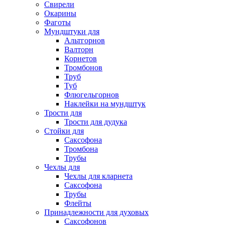
Свирели
Окарины
Фаготы
Мундштуки для
Альтгорнов
Валторн
Корнетов
Тромбонов
Труб
Туб
Флюгельгорнов
Наклейки на мундштук
Трости для
Трости для дудука
Стойки для
Саксофона
Тромбона
Трубы
Чехлы для
Чехлы для кларнета
Саксофона
Трубы
Флейты
Принадлежности для духовых
Саксофонов