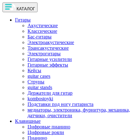
КАТАЛОГ
Гитары
Акустические
Классические
Бас-гитары
Электроакустические
Трансакустические
Электрогитары
Гитарные усилители
Гитарные эффекты
Кейсы
guitar cases
Струны
guitar stands
Держатели для гитар
kombostoyki
Подставки под ногу гитариста
медиаторы, электроника, фурнитура, механика,
датчики, очистители
Клавишные
Цифровые пианино
Цифровые рояли
Пианино