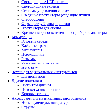
Светодиодные LED панели
Светодиодные экраны
Системы управления светом
Следящие прожекторы (следящие пушки)
Стробоскопы
Фермы, струбцины, крепежи
Прожекторы для сцены
Крепления для осветительных приборов, адаптеры
Коммутация
Готовый кабель
Кабель метраж
Мультикоры
Переходники
Разъемы
Разветвители питания
accessories
Чехлы для музыкальных инструментов
для пюпитров
Другие подставки
Пюпитры для нот
Подсветка для пюпитра
Хоровые станки
Аксессуары для музыкальных инструментов
Ноты, сувениры, литература
Струны