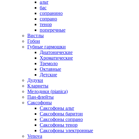
альт
бас
сопранино
сопрано
тенор
поперечные
Вистлы
Гобои
Губные гармошки
Диатонические
Хроматические
Тремоло
Октавные
Детские
Дудуки
Кларнеты
Мелодики (pianica)
Пан-флейты
Саксофоны
Саксофоны альт
Саксофоны баритон
Саксофоны сопрано
Саксофоны тенор
Саксофоны электронные
Venova