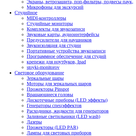
Экраны, ветрозащита, поп-фильтры, подвесы паук,
Микрофоны для экскурсий
Студийное
MIDI-контроллеры
Студийные мониторы
Комплекты для звукозаписи
Звуковые карты, аудиоинтерфейсы
Предусилители для наушников
Звукоизоляция для студии
Портативные устройства звукозаписи
Программное обеспечение для студий
крепежи для ноутбуков, Ipad
stoyki-monitorov
Световое оборудование
Зеркальные шары
Моторы для зеркальных шаров
Прожекторы Pinspot
Вращающиеся головы
Дискотечные приборы (LED эффекты)
Генераторы спецэффектов
Расходники, жидкости для генераторов
Заливные светильники (LED wash)
Лазеры
Прожекторы (LED PAR)
Лампы для световых приборов