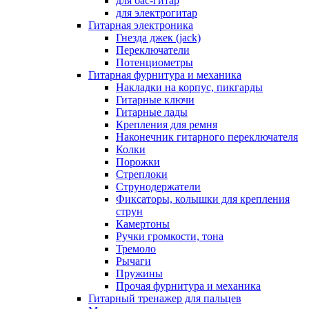
для бас-гитар
для электрогитар
Гитарная электроника
Гнезда джек (jack)
Переключатели
Потенциометры
Гитарная фурнитура и механика
Накладки на корпус, пикгарды
Гитарные ключи
Гитарные лады
Крепления для ремня
Наконечник гитарного переключателя
Колки
Порожки
Стреплоки
Струнодержатели
Фиксаторы, колышки для крепления
струн
Камертоны
Ручки громкости, тона
Тремоло
Рычаги
Пружины
Прочая фурнитура и механика
Гитарный тренажер для пальцев