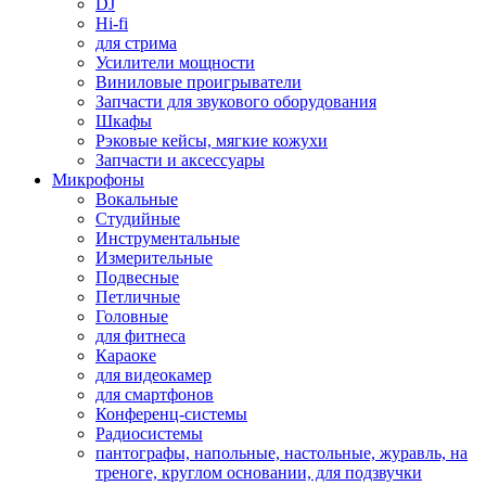
DJ
Hi-fi
для стрима
Усилители мощности
Виниловые проигрыватели
Запчасти для звукового оборудования
Шкафы
Рэковые кейсы, мягкие кожухи
Запчасти и аксессуары
Микрофоны
Вокальные
Студийные
Инструментальные
Измерительные
Подвесные
Петличные
Головные
для фитнеса
Караоке
для видеокамер
для смартфонов
Конференц-системы
Радиосистемы
пантографы, напольные, настольные, журавль, на
треноге, круглом основании, для подзвучки