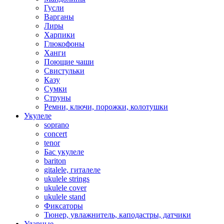
Гусли
Варганы
Лиры
Харпики
Глюкофоны
Ханги
Поющие чаши
Свистульки
Казу
Сумки
Струны
Ремни, ключи, порожки, колотушки
Укулеле
soprano
concert
tenor
Бас укулеле
bariton
gitalele, гиталеле
ukulele strings
ukulele cover
ukulele stand
Фиксаторы
Тюнер, увлажнитель, каподастры, датчики
Ударные