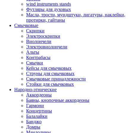
wind instruments stands
Футляры для духовых
Масла, трости, мундштуки, лигатуры, наклейки,
протирки, гайтаны
Смычковые
Скрипки
Электроскрипки
Виолончели
Электровиолончели
Альты
Контрабасы
Смычки
Кейсы для смычковых
Струны для смычковых
Смычковые принадлежности
Стойки для смычковых
Народно-этнические
Аккордеоны
Баяны, кнопочные аккордеоны
Гармони
Концертины
Балалайки
Банджо
Домры
Мандолины