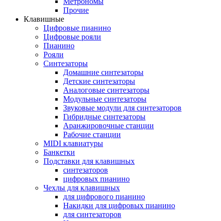
Метрономы
Прочие
Клавишные
Цифровые пианино
Цифровые рояли
Пианино
Рояли
Синтезаторы
Домашние синтезаторы
Детские синтезаторы
Аналоговые синтезаторы
Модульные синтезаторы
Звуковые модули для синтезаторов
Гибридные синтезаторы
Аранжировочные станции
Рабочие станции
MIDI клавиатуры
Банкетки
Подставки для клавишных
синтезаторов
цифровых пианино
Чехлы для клавишных
для цифрового пианино
Накидки для цифровых пианино
для синтезаторов