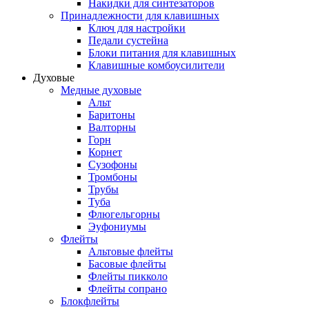
Накидки для синтезаторов
Принадлежности для клавишных
Ключ для настройки
Педали сустейна
Блоки питания для клавишных
Клавишные комбоусилители
Духовые
Медные духовые
Альт
Баритоны
Валторны
Горн
Корнет
Сузофоны
Тромбоны
Трубы
Туба
Флюгельгорны
Эуфониумы
Флейты
Альтовые флейты
Басовые флейты
Флейты пикколо
Флейты сопрано
Блокфлейты