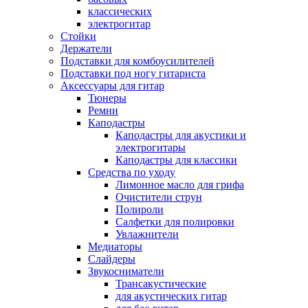
классических
электрогитар
Стойки
Держатели
Подставки для комбоусилителей
Подставки под ногу гитариста
Аксессуары для гитар
Тюнеры
Ремни
Каподастры
Каподастры для акустики и
электрогитары
Каподастры для классики
Средства по уходу
Лимонное масло для грифа
Очистители струн
Полироли
Салфетки для полировки
Увлажнители
Медиаторы
Слайдеры
Звукосниматели
Трансакустические
для акустических гитар