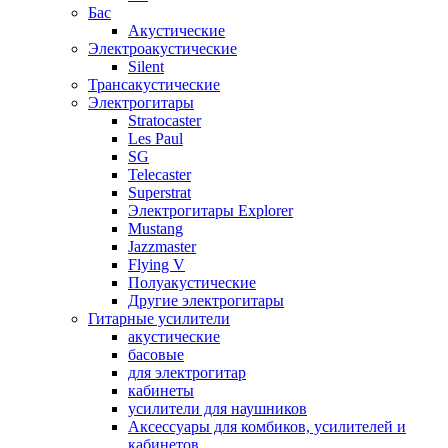
Бас
Акустические
Электроакустические
Silent
Трансакустические
Электрогитары
Stratocaster
Les Paul
SG
Telecaster
Superstrat
Электрогитары Explorer
Mustang
Jazzmaster
Flying V
Полуакустические
Другие электрогитары
Гитарные усилители
акустические
басовые
для электрогитар
кабинеты
усилители для наушников
Аксессуары для комбиков, усилителей и
кабинетов