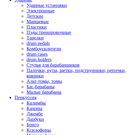
Ударные установки
Электронные
Детские
Маршевые
Пластики
Пэды тренировочные
Тарелки
drum pedals
Комбоусилители
drum cases
drum holders
Стулья для барабанщиков
Палочки, руты, щетки, подструнники, цепочки,
коврики
Альт-томы, томы
Бас-барабаны
Малые барабаны
Перкуссия
Калимбы
Кахоны
Джембе
Дарбуки
Бонго
Ксилофоны