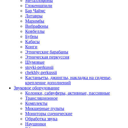
Металлофоны
Глокеншпили
Бар Чаймс
Литавры
Маримбы
Вибрафоны
Ковбеллы
Бубны
Кабасы
Конги
Этнические барабаны
Этническая перкуссия
Шумовые
stoyki-perkussii
chekhly-perkussii
Кастаньеты, джинглы, накладка на сиденье,
крепление дополнений
Звуковое оборудование
Колонки, сабвуферы, активные, пассивные
Трансляционное
Комплекты
Микшерные пульты
Мониторы сценические
Обработка звука
Наушники