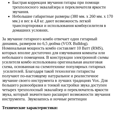
Быстрая коррекция звучания гитары при помощи
трехполосного эквалайзера и переключателя яркости
звучания.
Небольшие габаритные размеры (380 мм. х 260 мм. х 170
мм.) и вес в 4,8 кг. дают возможность легкой
транспортировки и использования комбоусилителя в
домашних условиях.
За звучание гитарного комбо отвечает один гитарный
динамик, размером по 6,5 дюйма (VOX Bulldog).
Номинальная мощность комбо составляет 10 Ватт (RMS),
которых вполне достаточно для озвучивания комнаты или
небольшого помещения. В конструкции электронной схемы
усилителя комбо использована оригинальная аналоговая
схема, основанная на схемотехнике популярных гитарных
усилителей. Благодаря такой технологии гитаристы
получают по-настоящему натуральное и реалистичное
звучание своего инструмента в лучших традициях Vox. Для
большего разнообразия и тонкой настройки звука доступен
четырех трехполосный эквалайзер и переключатель яркости
звука, который значительно расширит возможности звучания
инструмента. Звукозапись и ночные репетиции
Технические характеристики: