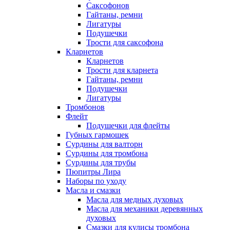
Саксофонов
Гайтаны, ремни
Лигатуры
Подушечки
Трости для саксофона
Кларнетов
Кларнетов
Трости для кларнета
Гайтаны, ремни
Подушечки
Лигатуры
Тромбонов
Флейт
Подушечки для флейты
Губных гармошек
Сурдины для валторн
Сурдины для тромбона
Сурдины для трубы
Пюпитры Лира
Наборы по уходу
Масла и смазки
Масла для медных духовых
Масла для механики деревянных
духовых
Смазки для кулисы тромбона