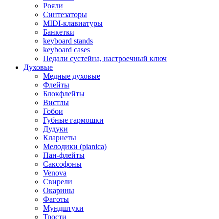
Рояли
Синтезаторы
MIDI-клавиатуры
Банкетки
keyboard stands
keyboard cases
Педали сустейна, настроечный ключ
Духовые
Медные духовые
Флейты
Блокфлейты
Вистлы
Гобои
Губные гармошки
Дудуки
Кларнеты
Мелодики (pianica)
Пан-флейты
Саксофоны
Venova
Свирели
Окарины
Фаготы
Мундштуки
Трости