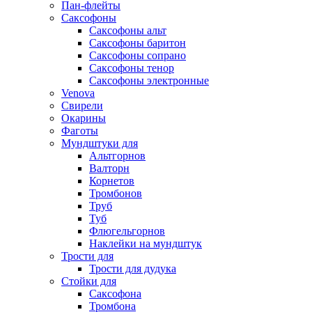
Пан-флейты
Саксофоны
Саксофоны альт
Саксофоны баритон
Саксофоны сопрано
Саксофоны тенор
Саксофоны электронные
Venova
Свирели
Окарины
Фаготы
Мундштуки для
Альтгорнов
Валторн
Корнетов
Тромбонов
Труб
Туб
Флюгельгорнов
Наклейки на мундштук
Трости для
Трости для дудука
Стойки для
Саксофона
Тромбона