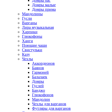
Домры бас
Домры малые
Домры прима
Мандолины
Гусли
Варганы
Лира музыкальная
Харпики
Глюкофоны
Ханги
Поющие чаши
Свистульки
Казу
Чехлы
Аккордеонов
Баянов
Гармоней
Балалаек
Домры
Гуслей
Банджо
Глюкофонов
Мандолин
Чехлы для варганов
Футляры для варганов