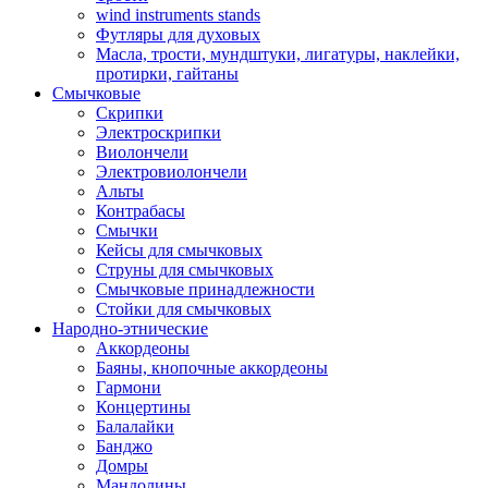
wind instruments stands
Футляры для духовых
Масла, трости, мундштуки, лигатуры, наклейки,
протирки, гайтаны
Смычковые
Скрипки
Электроскрипки
Виолончели
Электровиолончели
Альты
Контрабасы
Смычки
Кейсы для смычковых
Струны для смычковых
Смычковые принадлежности
Стойки для смычковых
Народно-этнические
Аккордеоны
Баяны, кнопочные аккордеоны
Гармони
Концертины
Балалайки
Банджо
Домры
Мандолины