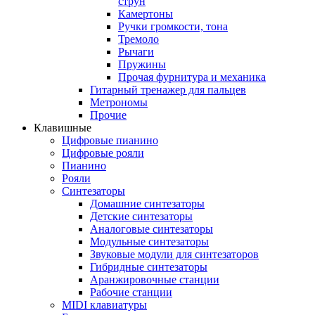
струн
Камертоны
Ручки громкости, тона
Тремоло
Рычаги
Пружины
Прочая фурнитура и механика
Гитарный тренажер для пальцев
Метрономы
Прочие
Клавишные
Цифровые пианино
Цифровые рояли
Пианино
Рояли
Синтезаторы
Домашние синтезаторы
Детские синтезаторы
Аналоговые синтезаторы
Модульные синтезаторы
Звуковые модули для синтезаторов
Гибридные синтезаторы
Аранжировочные станции
Рабочие станции
MIDI клавиатуры