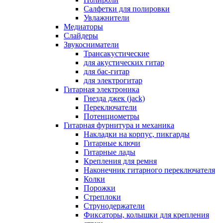
Салфетки для полировки
Увлажнители
Медиаторы
Слайдеры
Звукосниматели
Трансакустические
для акустических гитар
для бас-гитар
для электрогитар
Гитарная электроника
Гнезда джек (jack)
Переключатели
Потенциометры
Гитарная фурнитура и механика
Накладки на корпус, пикгарды
Гитарные ключи
Гитарные лады
Крепления для ремня
Наконечник гитарного переключателя
Колки
Порожки
Стреплоки
Струнодержатели
Фиксаторы, колышки для крепления