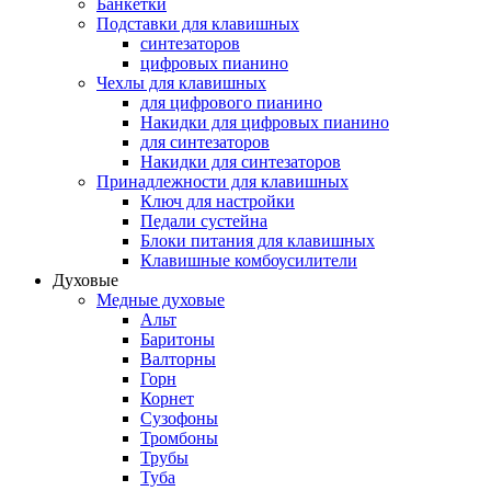
Банкетки
Подставки для клавишных
синтезаторов
цифровых пианино
Чехлы для клавишных
для цифрового пианино
Накидки для цифровых пианино
для синтезаторов
Накидки для синтезаторов
Принадлежности для клавишных
Ключ для настройки
Педали сустейна
Блоки питания для клавишных
Клавишные комбоусилители
Духовые
Медные духовые
Альт
Баритоны
Валторны
Горн
Корнет
Сузофоны
Тромбоны
Трубы
Туба