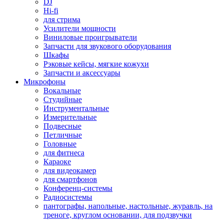
DJ
Hi-fi
для стрима
Усилители мощности
Виниловые проигрыватели
Запчасти для звукового оборудования
Шкафы
Рэковые кейсы, мягкие кожухи
Запчасти и аксессуары
Микрофоны
Вокальные
Студийные
Инструментальные
Измерительные
Подвесные
Петличные
Головные
для фитнеса
Караоке
для видеокамер
для смартфонов
Конференц-системы
Радиосистемы
пантографы, напольные, настольные, журавль, на
треноге, круглом основании, для подзвучки