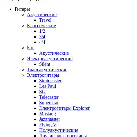
Гитары
Акустические
Travel
Классические
1/2
3/4
4/4
Бас
Акустические
Электроакустические
Silent
Трансакустические
Электрогитары
Stratocaster
Les Paul
SG
Telecaster
Superstrat
Электрогитары Explorer
Mustang
Jazzmaster
Flying V
Полуакустические
Другие электрогитары