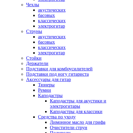
Чехлы
акустических
басовых
классических
электрогитар
Струны
акустических
басовых
классических
электрогитар
Стойки
Держатели
Подставки для комбоусилителей
Подставки под ногу гитариста
Аксессуары для гитар
Тюнеры
Ремни
Каподастры
Каподастры для акустики и
электрогитары
Каподастры для классики
Средства по уходу
Лимонное масло для грифа
Очистители струн
Полироли