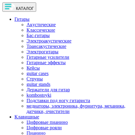
КАТАЛОГ
Гитары
Акустические
Классические
Бас-гитары
Электроакустические
Трансакустические
Электрогитары
Гитарные усилители
Гитарные эффекты
Кейсы
guitar cases
Струны
guitar stands
Держатели для гитар
kombostoyki
Подставки под ногу гитариста
медиаторы, электроника, фурнитура, механика,
датчики, очистители
Клавишные
Цифровые пианино
Цифровые рояли
Пианино