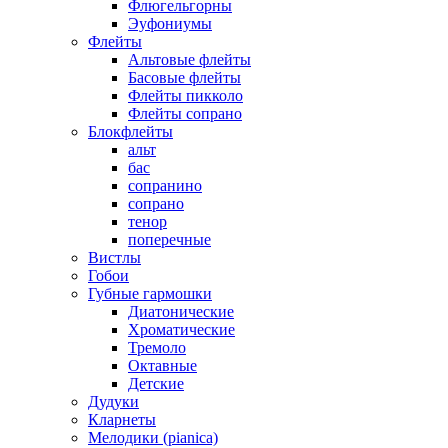
Флюгельгорны
Эуфониумы
Флейты
Альтовые флейты
Басовые флейты
Флейты пикколо
Флейты сопрано
Блокфлейты
альт
бас
сопранино
сопрано
тенор
поперечные
Вистлы
Гобои
Губные гармошки
Диатонические
Хроматические
Тремоло
Октавные
Детские
Дудуки
Кларнеты
Мелодики (pianica)