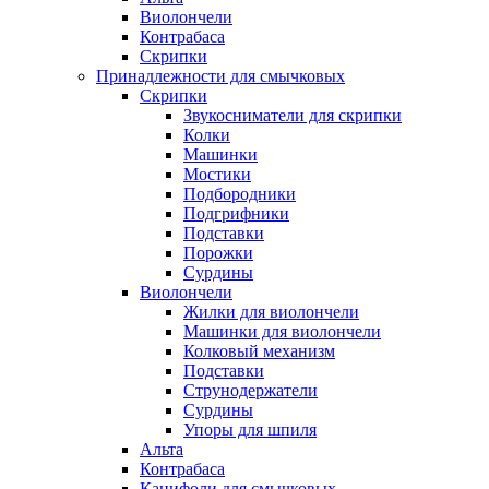
Виолончели
Контрабаса
Скрипки
Принадлежности для смычковых
Скрипки
Звукосниматели для скрипки
Колки
Машинки
Мостики
Подбородники
Подгрифники
Подставки
Порожки
Сурдины
Виолончели
Жилки для виолончели
Машинки для виолончели
Колковый механизм
Подставки
Струнодержатели
Сурдины
Упоры для шпиля
Альта
Контрабаса
Канифоли для смычковых