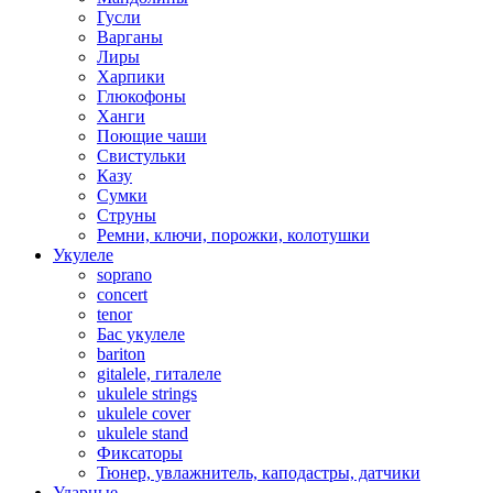
Гусли
Варганы
Лиры
Харпики
Глюкофоны
Ханги
Поющие чаши
Свистульки
Казу
Сумки
Струны
Ремни, ключи, порожки, колотушки
Укулеле
soprano
concert
tenor
Бас укулеле
bariton
gitalele, гиталеле
ukulele strings
ukulele cover
ukulele stand
Фиксаторы
Тюнер, увлажнитель, каподастры, датчики
Ударные