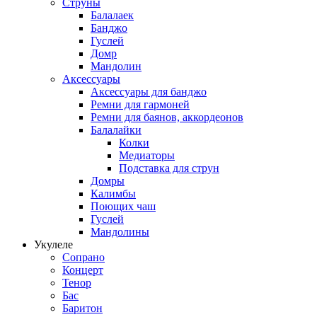
Струны
Балалаек
Банджо
Гуслей
Домр
Мандолин
Аксессуары
Аксессуары для банджо
Ремни для гармоней
Ремни для баянов, аккордеонов
Балалайки
Колки
Медиаторы
Подставка для струн
Домры
Калимбы
Поющих чаш
Гуслей
Мандолины
Укулеле
Сопрано
Концерт
Тенор
Бас
Баритон