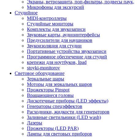
Экраны, ветрозащита, поп-фильтры, подвесы паук,
Микрофоны для экскурсий
Студийное
MIDI-контроллеры
Студийные мониторы
Комплекты для звукозаписи
Звуковые карты, аудиоинтерфейсы
Предусилители для наушников
Звукоизоляция для студии
Портативные устройства звукозаписи
Программное обеспечение для студий
крепежи для ноутбуков, Ipad
stoyki-monitorov
Световое оборудование
Зеркальные шары
Моторы для зеркальных шаров
Прожекторы Pinspot
Вращающиеся головы
Дискотечные приборы (LED эффекты)
Генераторы спецэффектов
Расходники, жидкости для генераторов
Заливные светильники (LED wash)
Лазеры
Прожекторы (LED PAR)
Лампы для световых приборов