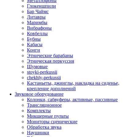
Металлофоны
Глокеншпили
Бар Чаймс
Литавры
Маримбы
Вибрафоны
Ковбеллы
Бубны
Кабасы
Конги
Этнические барабаны
Этническая перкуссия
Шумовые
stoyki-perkussii
chekhly-perkussii
Кастаньеты, джинглы, накладка на сиденье,
крепление дополнений
Звуковое оборудование
Колонки, сабвуферы, активные, пассивные
Трансляционное
Комплекты
Микшерные пульты
Мониторы сценические
Обработка звука
Наушники