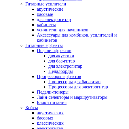
Гитарные усилители
акустические
басовые
для электрогитар
кабинеты
усилители для наушников
Аксессуары для комбиков, усилителей и
кабинетов
Гитарные эффекты
Педали эффектов
для акустики
для бас-гитар
для электрогитар
Педалборды
Процессоры эффектов
Процессоры для бас-гитар
Процессоры для электрогитар
Педали-тюнеры
Лайн-селекторы и маршрутизаторы
Блоки питания
Кейсы
акустических
басовых
классических
электрогитар