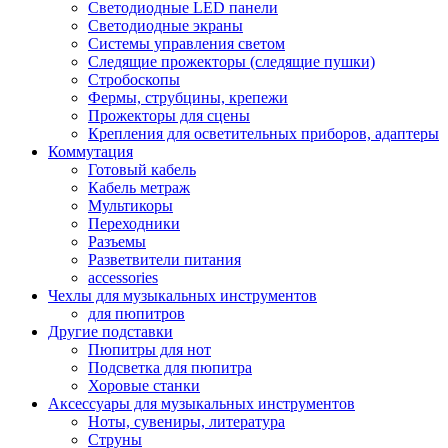
Светодиодные LED панели
Светодиодные экраны
Системы управления светом
Следящие прожекторы (следящие пушки)
Стробоскопы
Фермы, струбцины, крепежи
Прожекторы для сцены
Крепления для осветительных приборов, адаптеры
Коммутация
Готовый кабель
Кабель метраж
Мультикоры
Переходники
Разъемы
Разветвители питания
accessories
Чехлы для музыкальных инструментов
для пюпитров
Другие подставки
Пюпитры для нот
Подсветка для пюпитра
Хоровые станки
Аксессуары для музыкальных инструментов
Ноты, сувениры, литература
Струны