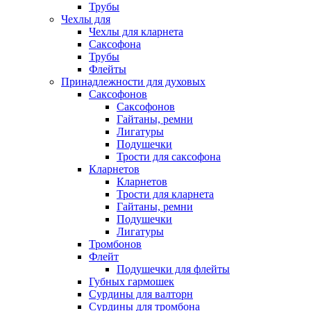
Трубы
Чехлы для
Чехлы для кларнета
Саксофона
Трубы
Флейты
Принадлежности для духовых
Саксофонов
Саксофонов
Гайтаны, ремни
Лигатуры
Подушечки
Трости для саксофона
Кларнетов
Кларнетов
Трости для кларнета
Гайтаны, ремни
Подушечки
Лигатуры
Тромбонов
Флейт
Подушечки для флейты
Губных гармошек
Сурдины для валторн
Сурдины для тромбона