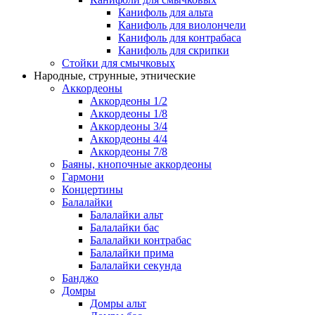
Канифоль для альта
Канифоль для виолончели
Канифоль для контрабаса
Канифоль для скрипки
Стойки для смычковых
Народные, струнные, этнические
Аккордеоны
Аккордеоны 1/2
Аккордеоны 1/8
Аккордеоны 3/4
Аккордеоны 4/4
Аккордеоны 7/8
Баяны, кнопочные аккордеоны
Гармони
Концертины
Балалайки
Балалайки альт
Балалайки бас
Балалайки контрабас
Балалайки прима
Балалайки секунда
Банджо
Домры
Домры альт