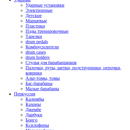
Ударные установки
Электронные
Детские
Маршевые
Пластики
Пэды тренировочные
Тарелки
drum pedals
Комбоусилители
drum cases
drum holders
Стулья для барабанщиков
Палочки, руты, щетки, подструнники, цепочки,
коврики
Альт-томы, томы
Бас-барабаны
Малые барабаны
Перкуссия
Калимбы
Кахоны
Джембе
Дарбуки
Бонго
Ксилофоны