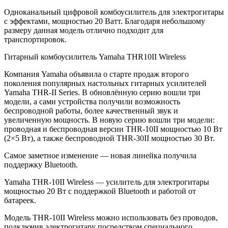
Одноканальный цифровой комбоусилитель для электрогитары
с эффектами, мощностью 20 Ватт. Благодаря небольшому
размеру данная модель отлично подходит для
транспортировок.
Гитарный комбоусилитель Yamaha THR10II Wireless
Компания Yamaha объявила о старте продаж второго
поколения популярных настольных гитарных усилителей
Yamaha THR-II Series. В обновлённую серию вошли три
модели, а сами устройства получили возможность
беспроводной работы, более качественный звук и
увеличенную мощность. В новую серию вошли три модели:
проводная и беспроводная версии THR-10II мощностью 10 Вт
(2×5 Вт), а также беспроводной THR-30II мощностью 30 Вт.
Самое заметное изменение — новая линейка получила
поддержку Bluetooth.
Yamaha THR-10II Wireless — усилитель для электрогитары
мощностью 20 Вт с поддержкой Bluetooth и работой от
батареек.
Модель THR-10II Wireless можно использовать без проводов,
подключив электрогитару посредством специального