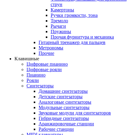
струн
Камертоны
Ручки громкости, тона
Тремоло
Рычаги
Пружины
Прочая фурнитура и механика
Гитарный тренажер для пальцев
Метрономы
Прочие
Клавишные
Цифровые пианино
Цифровые рояли
Пианино
Рояли
Синтезаторы
Домашние синтезаторы
Детские синтезаторы
Аналоговые синтезаторы
Модульные синтезаторы
Звуковые модули для синтезаторов
Гибридные синтезаторы
Аранжировочные станции
Рабочие станции
MIDI клавиатуры