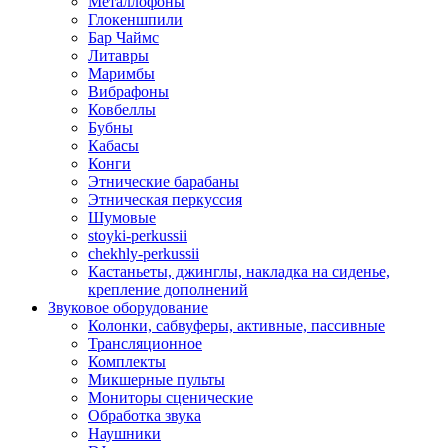
Металлофоны
Глокеншпили
Бар Чаймс
Литавры
Маримбы
Вибрафоны
Ковбеллы
Бубны
Кабасы
Конги
Этнические барабаны
Этническая перкуссия
Шумовые
stoyki-perkussii
chekhly-perkussii
Кастаньеты, джинглы, накладка на сиденье,
крепление дополнений
Звуковое оборудование
Колонки, сабвуферы, активные, пассивные
Трансляционное
Комплекты
Микшерные пульты
Мониторы сценические
Обработка звука
Наушники