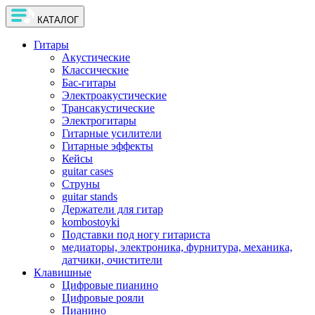
КАТАЛОГ
Гитары
Акустические
Классические
Бас-гитары
Электроакустические
Трансакустические
Электрогитары
Гитарные усилители
Гитарные эффекты
Кейсы
guitar cases
Струны
guitar stands
Держатели для гитар
kombostoyki
Подставки под ногу гитариста
медиаторы, электроника, фурнитура, механика,
датчики, очистители
Клавишные
Цифровые пианино
Цифровые рояли
Пианино