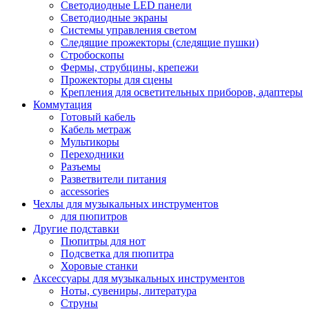
Светодиодные LED панели
Светодиодные экраны
Системы управления светом
Следящие прожекторы (следящие пушки)
Стробоскопы
Фермы, струбцины, крепежи
Прожекторы для сцены
Крепления для осветительных приборов, адаптеры
Коммутация
Готовый кабель
Кабель метраж
Мультикоры
Переходники
Разъемы
Разветвители питания
accessories
Чехлы для музыкальных инструментов
для пюпитров
Другие подставки
Пюпитры для нот
Подсветка для пюпитра
Хоровые станки
Аксессуары для музыкальных инструментов
Ноты, сувениры, литература
Струны