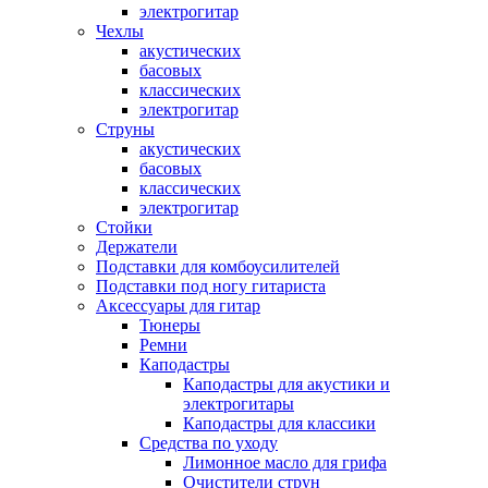
электрогитар
Чехлы
акустических
басовых
классических
электрогитар
Струны
акустических
басовых
классических
электрогитар
Стойки
Держатели
Подставки для комбоусилителей
Подставки под ногу гитариста
Аксессуары для гитар
Тюнеры
Ремни
Каподастры
Каподастры для акустики и
электрогитары
Каподастры для классики
Средства по уходу
Лимонное масло для грифа
Очистители струн