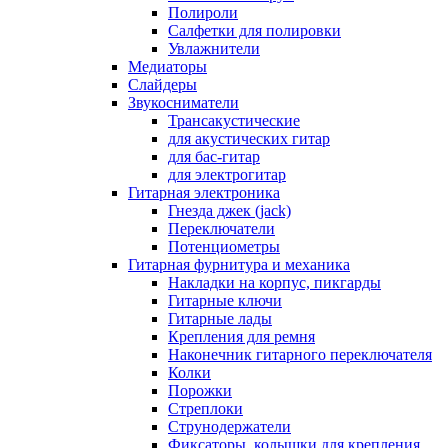
Полироли
Салфетки для полировки
Увлажнители
Медиаторы
Слайдеры
Звукосниматели
Трансакустические
для акустических гитар
для бас-гитар
для электрогитар
Гитарная электроника
Гнезда джек (jack)
Переключатели
Потенциометры
Гитарная фурнитура и механика
Накладки на корпус, пикгарды
Гитарные ключи
Гитарные лады
Крепления для ремня
Наконечник гитарного переключателя
Колки
Порожки
Стреплоки
Струнодержатели
Фиксаторы, колышки для крепления