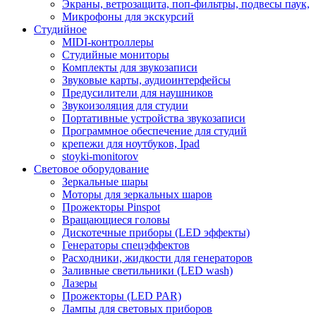
Экраны, ветрозащита, поп-фильтры, подвесы паук,
Микрофоны для экскурсий
Студийное
MIDI-контроллеры
Студийные мониторы
Комплекты для звукозаписи
Звуковые карты, аудиоинтерфейсы
Предусилители для наушников
Звукоизоляция для студии
Портативные устройства звукозаписи
Программное обеспечение для студий
крепежи для ноутбуков, Ipad
stoyki-monitorov
Световое оборудование
Зеркальные шары
Моторы для зеркальных шаров
Прожекторы Pinspot
Вращающиеся головы
Дискотечные приборы (LED эффекты)
Генераторы спецэффектов
Расходники, жидкости для генераторов
Заливные светильники (LED wash)
Лазеры
Прожекторы (LED PAR)
Лампы для световых приборов