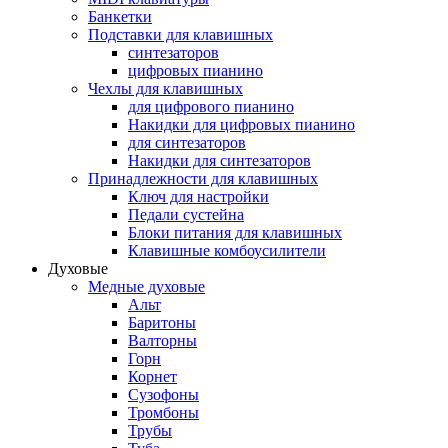
Банкетки
Подставки для клавишных
синтезаторов
цифровых пианино
Чехлы для клавишных
для цифрового пианино
Накидки для цифровых пианино
для синтезаторов
Накидки для синтезаторов
Принадлежности для клавишных
Ключ для настройки
Педали сустейна
Блоки питания для клавишных
Клавишные комбоусилители
Духовые
Медные духовые
Альт
Баритоны
Валторны
Горн
Корнет
Сузофоны
Тромбоны
Трубы