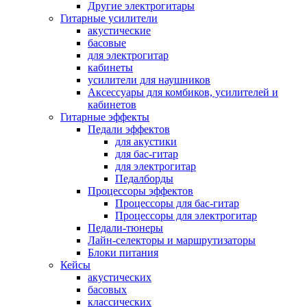
Другие электрогитары
Гитарные усилители
акустические
басовые
для электрогитар
кабинеты
усилители для наушников
Аксессуары для комбиков, усилителей и
кабинетов
Гитарные эффекты
Педали эффектов
для акустики
для бас-гитар
для электрогитар
Педалборды
Процессоры эффектов
Процессоры для бас-гитар
Процессоры для электрогитар
Педали-тюнеры
Лайн-селекторы и маршрутизаторы
Блоки питания
Кейсы
акустических
басовых
классических