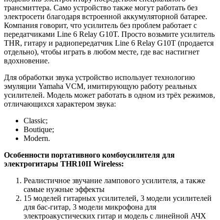
трансмиттера. Само устройство также могут работать без
электросети благодаря встроенной аккумуляторной батарее.
Компания говорит, что усилитель без проблем работает с
передатчиками Line 6 Relay G10T. Просто возьмите усилитель
THR, гитару и радиопередатчик Line 6 Relay G10T (продается
отдельно), чтобы играть в любом месте, где вас настигнет
вдохновение.
Для обработки звука устройство использует технологию
эмуляции Yamaha VCM, имитирующую работу реальных
усилителей. Модель может работать в одном из трёх режимов,
отличающихся характером звука:
Classic;
Boutique;
Modern.
Особенности портативного комбоусилителя для
электрогитары THR10II Wireless:
Реалистичное звучание лампового усилителя, а также
самые нужные эффекты
15 моделей гитарных усилителей, 3 модели усилителей
для бас-гитар, 3 модели микрофона для
электроакустических гитар и модель с линейной АЧХ