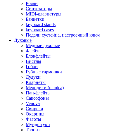
Рояли
Синтезаторы
MIDI-клавиатуры
Банкетки
keyboard stands
keyboard cases
Педали сустейна, настроечный ключ
Духовые
Медные духовые
Флейты
Блокфлейты
Вистлы
Гобои
Губные гармошки
Дудуки
Кларнеты
Мелодики (pianica)
Пан-флейты
Саксофоны
Venova
Свирели
Окарины
Фаготы
Мундштуки
Трости