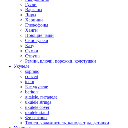
Гусли
Варганы
Лиры
Харпики
Глюкофоны
Ханги
Поющие чаши
Свистульки
Казу
Сумки
Струны
Ремни, ключи, порожки, колотушки
Укулеле
soprano
concert
tenor
Бас укулеле
bariton
gitalele, гиталеле
ukulele strings
ukulele cover
ukulele stand
Фиксаторы
Тюнер, увлажнитель, каподастры, датчики
Ударные