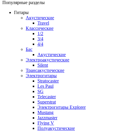
Популярные разделы
Гитары
Акустические
Travel
Классические
1/2
3/4
4/4
Бас
Акустические
Электроакустические
Silent
Трансакустические
Электрогитары
Stratocaster
Les Paul
SG
Telecaster
Superstrat
Электрогитары Explorer
Mustang
Jazzmaster
Flying V
Полуакустические