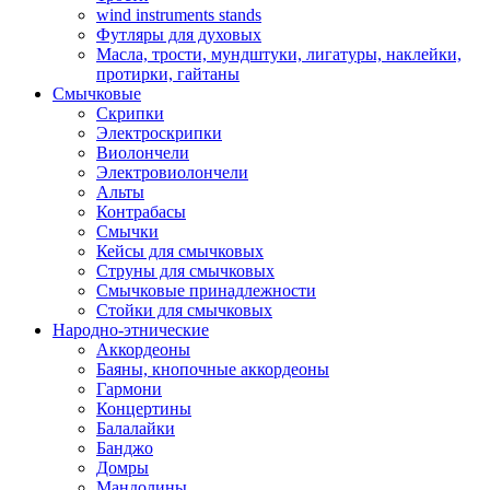
wind instruments stands
Футляры для духовых
Масла, трости, мундштуки, лигатуры, наклейки,
протирки, гайтаны
Смычковые
Скрипки
Электроскрипки
Виолончели
Электровиолончели
Альты
Контрабасы
Смычки
Кейсы для смычковых
Струны для смычковых
Смычковые принадлежности
Стойки для смычковых
Народно-этнические
Аккордеоны
Баяны, кнопочные аккордеоны
Гармони
Концертины
Балалайки
Банджо
Домры
Мандолины