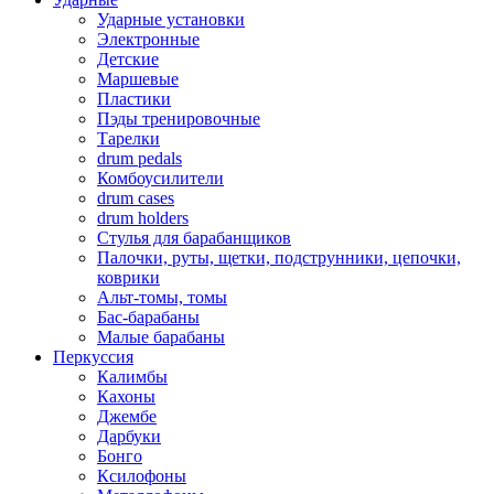
Ударные установки
Электронные
Детские
Маршевые
Пластики
Пэды тренировочные
Тарелки
drum pedals
Комбоусилители
drum cases
drum holders
Стулья для барабанщиков
Палочки, руты, щетки, подструнники, цепочки,
коврики
Альт-томы, томы
Бас-барабаны
Малые барабаны
Перкуссия
Калимбы
Кахоны
Джембе
Дарбуки
Бонго
Ксилофоны