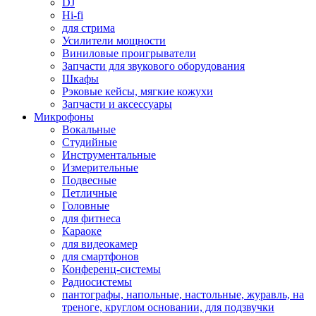
DJ
Hi-fi
для стрима
Усилители мощности
Виниловые проигрыватели
Запчасти для звукового оборудования
Шкафы
Рэковые кейсы, мягкие кожухи
Запчасти и аксессуары
Микрофоны
Вокальные
Студийные
Инструментальные
Измерительные
Подвесные
Петличные
Головные
для фитнеса
Караоке
для видеокамер
для смартфонов
Конференц-системы
Радиосистемы
пантографы, напольные, настольные, журавль, на
треноге, круглом основании, для подзвучки