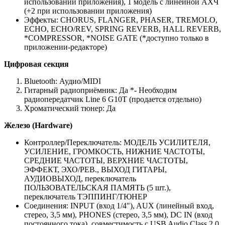
использовании приложения), 1 модель с линейной АХЧ
(+2 при использовании приложения)
Эффекты: CHORUS, FLANGER, PHASER, TREMOLO,
ECHO, ECHO/REV, SPRING REVERB, HALL REVERB,
*COMPRESSOR, *NOISE GATE (*доступно только в
приложении-редакторе)
Цифровая секция
Bluetooth: Аудио/MIDI
Гитарный радиоприёмник: Да *- Необходим
радиопередатчик Line 6 G10T (продается отдельно)
Хроматический тюнер: Да
Железо (Hardware)
Контроллер/Переключатель: МОДЕЛЬ УСИЛИТЕЛЯ,
УСИЛЕНИЕ, ГРОМКОСТЬ, НИЖНИЕ ЧАСТОТЫ,
СРЕДНИЕ ЧАСТОТЫ, ВЕРХНИЕ ЧАСТОТЫ,
ЭФФЕКТ, ЭХО/РЕВ., ВЫХОД ГИТАРЫ,
АУДИОВЫХОД, переключатель
ПОЛЬЗОВАТЕЛЬСКАЯ ПАМЯТЬ (5 шт.),
переключатель ТЭППИНГ/ТЮНЕР
Соединения: INPUT (вход 1/4"), AUX (линейный вход,
стерео, 3,5 мм), PHONES (стерео, 3,5 мм), DC IN (вход
постоянного тока), совместимость с USB Audio Class 2.0