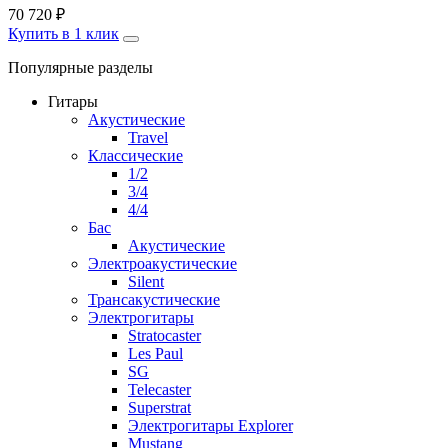
70 720
₽
Купить в 1 клик
Популярные разделы
Гитары
Акустические
Travel
Классические
1/2
3/4
4/4
Бас
Акустические
Электроакустические
Silent
Трансакустические
Электрогитары
Stratocaster
Les Paul
SG
Telecaster
Superstrat
Электрогитары Explorer
Mustang