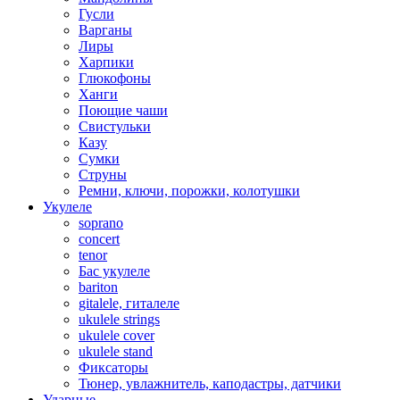
Гусли
Варганы
Лиры
Харпики
Глюкофоны
Ханги
Поющие чаши
Свистульки
Казу
Сумки
Струны
Ремни, ключи, порожки, колотушки
Укулеле
soprano
concert
tenor
Бас укулеле
bariton
gitalele, гиталеле
ukulele strings
ukulele cover
ukulele stand
Фиксаторы
Тюнер, увлажнитель, каподастры, датчики
Ударные