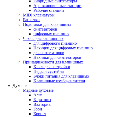
Гибридные синтезаторы
Аранжировочные станции
Рабочие станции
MIDI клавиатуры
Банкетки
Подставки для клавишных
синтезаторов
цифровых пианино
Чехлы для клавишных
для цифрового пианино
Накидки для цифровых пианино
для синтезаторов
Накидки для синтезаторов
Принадлежности для клавишных
Ключ для настройки
Педали сустейна
Блоки питания для клавишных
Клавишные комбоусилители
Духовые
Медные духовые
Альт
Баритоны
Валторны
Горн
Корнет