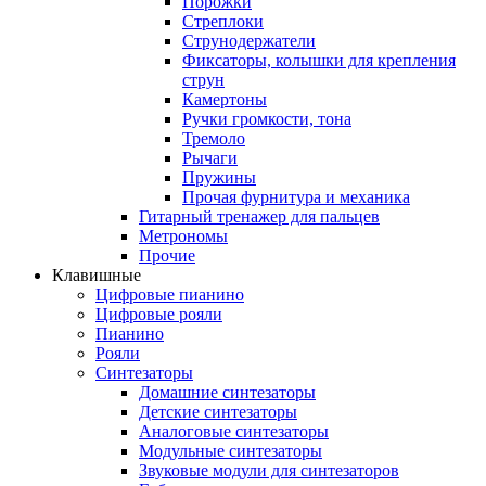
Порожки
Стреплоки
Струнодержатели
Фиксаторы, колышки для крепления
струн
Камертоны
Ручки громкости, тона
Тремоло
Рычаги
Пружины
Прочая фурнитура и механика
Гитарный тренажер для пальцев
Метрономы
Прочие
Клавишные
Цифровые пианино
Цифровые рояли
Пианино
Рояли
Синтезаторы
Домашние синтезаторы
Детские синтезаторы
Аналоговые синтезаторы
Модульные синтезаторы
Звуковые модули для синтезаторов