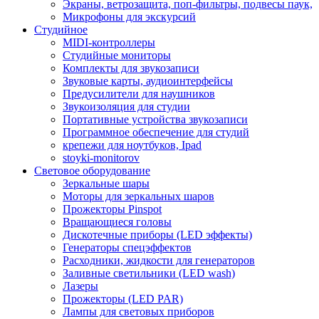
Экраны, ветрозащита, поп-фильтры, подвесы паук,
Микрофоны для экскурсий
Студийное
MIDI-контроллеры
Студийные мониторы
Комплекты для звукозаписи
Звуковые карты, аудиоинтерфейсы
Предусилители для наушников
Звукоизоляция для студии
Портативные устройства звукозаписи
Программное обеспечение для студий
крепежи для ноутбуков, Ipad
stoyki-monitorov
Световое оборудование
Зеркальные шары
Моторы для зеркальных шаров
Прожекторы Pinspot
Вращающиеся головы
Дискотечные приборы (LED эффекты)
Генераторы спецэффектов
Расходники, жидкости для генераторов
Заливные светильники (LED wash)
Лазеры
Прожекторы (LED PAR)
Лампы для световых приборов