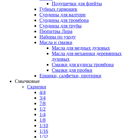
Подушечки для флейты
Губных гармошек
Сурдины для валторн
Сурдины для тромбона
Сурдины для трубы
Пюпитры Лира
Наборы по уходу
Масла и смазки
Масла для медных духовых
Масла для механики деревянных
духовых
Смазки для кулисы тромбона
Смазки для пробки
Ершики, салфетки, протирки
Смычковые
Скрипки
4/4
3/4
7/8
1/2
1/4
1/8
1/10
1/16
1/32