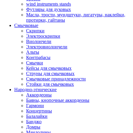
wind instruments stands
Футляры для духовых
Масла, трости, мундштуки, лигатуры, наклейки,
протирки, гайтаны
Смычковые
Скрипки
Электроскрипки
Виолончели
Электровиолончели
Альты
Контрабасы
Смычки
Кейсы для смычковых
Струны для смычковых
Смычковые принадлежности
Стойки для смычковых
Народно-этнические
Аккордеоны
Баяны, кнопочные аккордеоны
Гармони
Концертины
Балалайки
Банджо
Домры
Мандолины