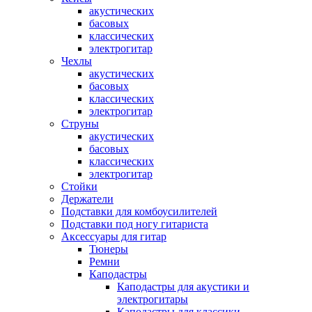
акустических
басовых
классических
электрогитар
Чехлы
акустических
басовых
классических
электрогитар
Струны
акустических
басовых
классических
электрогитар
Стойки
Держатели
Подставки для комбоусилителей
Подставки под ногу гитариста
Аксессуары для гитар
Тюнеры
Ремни
Каподастры
Каподастры для акустики и
электрогитары
Каподастры для классики