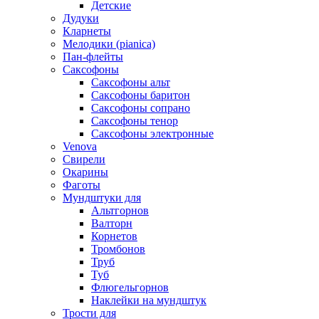
Детские
Дудуки
Кларнеты
Мелодики (pianica)
Пан-флейты
Саксофоны
Саксофоны альт
Саксофоны баритон
Саксофоны сопрано
Саксофоны тенор
Саксофоны электронные
Venova
Свирели
Окарины
Фаготы
Мундштуки для
Альтгорнов
Валторн
Корнетов
Тромбонов
Труб
Туб
Флюгельгорнов
Наклейки на мундштук
Трости для