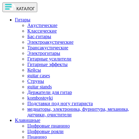
КАТАЛОГ
Гитары
Акустические
Классические
Бас-гитары
Электроакустические
Трансакустические
Электрогитары
Гитарные усилители
Гитарные эффекты
Кейсы
guitar cases
Струны
guitar stands
Держатели для гитар
kombostoyki
Подставки под ногу гитариста
медиаторы, электроника, фурнитура, механика,
датчики, очистители
Клавишные
Цифровые пианино
Цифровые рояли
Пианино