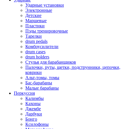
Ударные установки
Электронные
Детские
Маршевые
Пластики
Пэды тренировочные
Тарелки
drum pedals
Комбоусилители
drum cases
drum holders
Стулья для барабанщиков
Палочки, руты, щетки, подструнники, цепочки,
коврики
Альт-томы, томы
Бас-барабаны
Малые барабаны
Перкуссия
Калимбы
Кахоны
Джембе
Дарбуки
Бонго
Ксилофоны