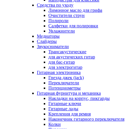
Средства по уходу
Лимонное масло для грифа
Очистители струн
Полироли
Салфетки для полировки
Увлажнители
Медиаторы
Слайдеры
Звукосниматели
Трансакустические
для акустических гитар
для бас-гитар
для электрогитар
Гитарная электроника
Гнезда джек (jack)
Переключатели
Потенциометры
Гитарная фурнитура и механика
Накладки на корпус, пикгарды
Гитарные ключи
Гитарные лады
Крепления для ремня
Наконечник гитарного переключателя
Колки