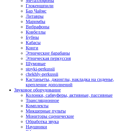
Металлофоны
Глокеншпили
Бар Чаймс
Литавры
Маримбы
Вибрафоны
Ковбеллы
Бубны
Кабасы
Конги
Этнические барабаны
Этническая перкуссия
Шумовые
stoyki-perkussii
chekhly-perkussii
Кастаньеты, джинглы, накладка на сиденье,
крепление дополнений
Звуковое оборудование
Колонки, сабвуферы, активные, пассивные
Трансляционное
Комплекты
Микшерные пульты
Мониторы сценические
Обработка звука
Наушники