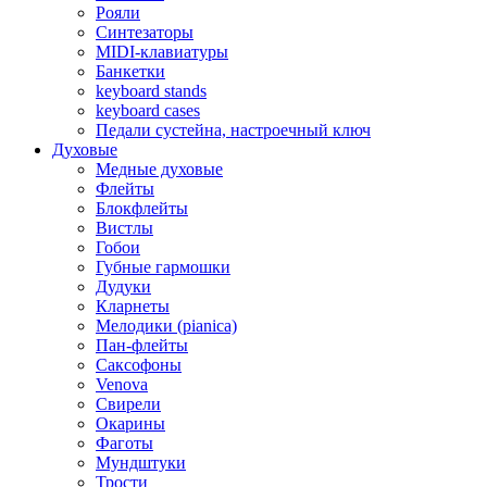
Рояли
Синтезаторы
MIDI-клавиатуры
Банкетки
keyboard stands
keyboard cases
Педали сустейна, настроечный ключ
Духовые
Медные духовые
Флейты
Блокфлейты
Вистлы
Гобои
Губные гармошки
Дудуки
Кларнеты
Мелодики (pianica)
Пан-флейты
Саксофоны
Venova
Свирели
Окарины
Фаготы
Мундштуки
Трости