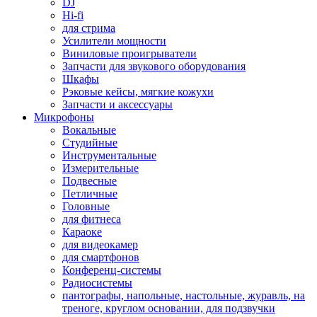
DJ
Hi-fi
для стрима
Усилители мощности
Виниловые проигрыватели
Запчасти для звукового оборудования
Шкафы
Рэковые кейсы, мягкие кожухи
Запчасти и аксессуары
Микрофоны
Вокальные
Студийные
Инструментальные
Измерительные
Подвесные
Петличные
Головные
для фитнеса
Караоке
для видеокамер
для смартфонов
Конференц-системы
Радиосистемы
пантографы, напольные, настольные, журавль, на
треноге, круглом основании, для подзвучки