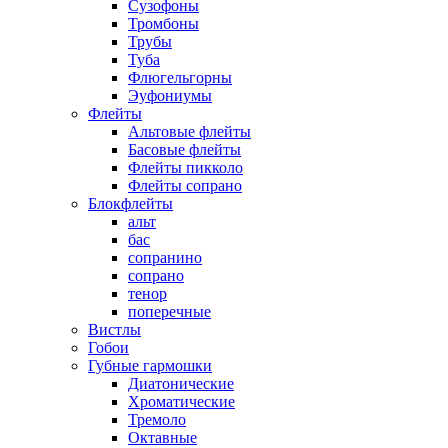
Сузофоны
Тромбоны
Трубы
Туба
Флюгельгорны
Эуфониумы
Флейты
Альтовые флейты
Басовые флейты
Флейты пикколо
Флейты сопрано
Блокфлейты
альт
бас
сопранино
сопрано
тенор
поперечные
Вистлы
Гобои
Губные гармошки
Диатонические
Хроматические
Тремоло
Октавные