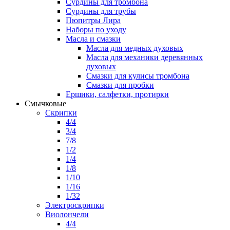
Сурдины для тромбона
Сурдины для трубы
Пюпитры Лира
Наборы по уходу
Масла и смазки
Масла для медных духовых
Масла для механики деревянных
духовых
Смазки для кулисы тромбона
Смазки для пробки
Ершики, салфетки, протирки
Смычковые
Скрипки
4/4
3/4
7/8
1/2
1/4
1/8
1/10
1/16
1/32
Электроскрипки
Виолончели
4/4