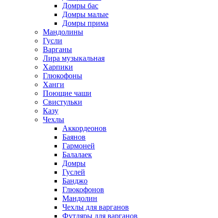
Домры бас
Домры малые
Домры прима
Мандолины
Гусли
Варганы
Лира музыкальная
Харпики
Глюкофоны
Ханги
Поющие чаши
Свистульки
Казу
Чехлы
Аккордеонов
Баянов
Гармоней
Балалаек
Домры
Гуслей
Банджо
Глюкофонов
Мандолин
Чехлы для варганов
Футляры для варганов