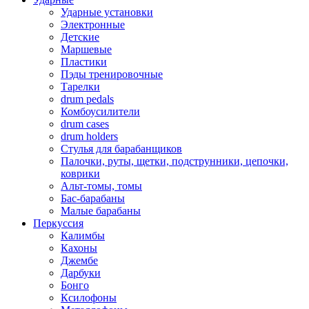
Ударные установки
Электронные
Детские
Маршевые
Пластики
Пэды тренировочные
Тарелки
drum pedals
Комбоусилители
drum cases
drum holders
Стулья для барабанщиков
Палочки, руты, щетки, подструнники, цепочки,
коврики
Альт-томы, томы
Бас-барабаны
Малые барабаны
Перкуссия
Калимбы
Кахоны
Джембе
Дарбуки
Бонго
Ксилофоны