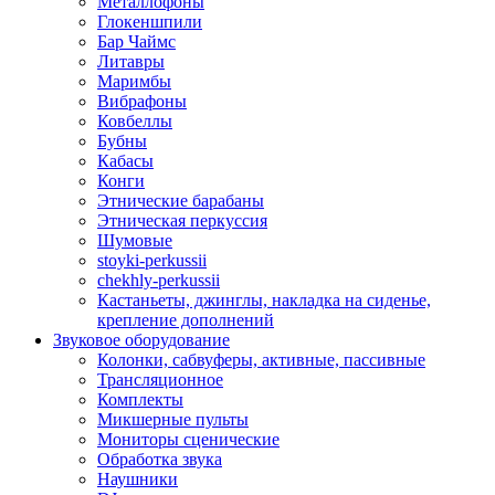
Металлофоны
Глокеншпили
Бар Чаймс
Литавры
Маримбы
Вибрафоны
Ковбеллы
Бубны
Кабасы
Конги
Этнические барабаны
Этническая перкуссия
Шумовые
stoyki-perkussii
chekhly-perkussii
Кастаньеты, джинглы, накладка на сиденье,
крепление дополнений
Звуковое оборудование
Колонки, сабвуферы, активные, пассивные
Трансляционное
Комплекты
Микшерные пульты
Мониторы сценические
Обработка звука
Наушники