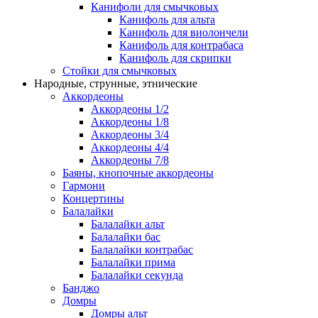
Канифоли для смычковых
Канифоль для альта
Канифоль для виолончели
Канифоль для контрабаса
Канифоль для скрипки
Стойки для смычковых
Народные, струнные, этнические
Аккордеоны
Аккордеоны 1/2
Аккордеоны 1/8
Аккордеоны 3/4
Аккордеоны 4/4
Аккордеоны 7/8
Баяны, кнопочные аккордеоны
Гармони
Концертины
Балалайки
Балалайки альт
Балалайки бас
Балалайки контрабас
Балалайки прима
Балалайки секунда
Банджо
Домры
Домры альт