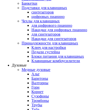
Банкетки
Подставки для клавишных
синтезаторов
цифровых пианино
Чехлы для клавишных
для цифрового пианино
Накидки для цифровых пианино
для синтезаторов
Накидки для синтезаторов
Принадлежности для клавишных
Ключ для настройки
Педали сустейна
Блоки питания для клавишных
Клавишные комбоусилители
Духовые
Медные духовые
Альт
Баритоны
Валторны
Горн
Корнет
Сузофоны
Тромбоны
Трубы
Туба