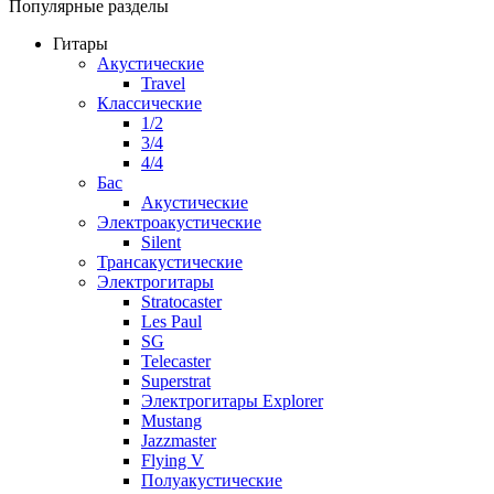
Популярные разделы
Гитары
Акустические
Travel
Классические
1/2
3/4
4/4
Бас
Акустические
Электроакустические
Silent
Трансакустические
Электрогитары
Stratocaster
Les Paul
SG
Telecaster
Superstrat
Электрогитары Explorer
Mustang
Jazzmaster
Flying V
Полуакустические