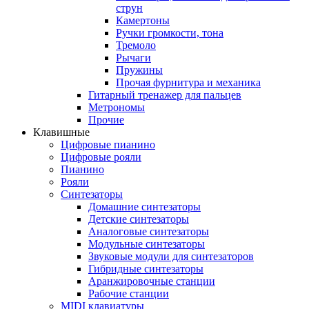
струн
Камертоны
Ручки громкости, тона
Тремоло
Рычаги
Пружины
Прочая фурнитура и механика
Гитарный тренажер для пальцев
Метрономы
Прочие
Клавишные
Цифровые пианино
Цифровые рояли
Пианино
Рояли
Синтезаторы
Домашние синтезаторы
Детские синтезаторы
Аналоговые синтезаторы
Модульные синтезаторы
Звуковые модули для синтезаторов
Гибридные синтезаторы
Аранжировочные станции
Рабочие станции
MIDI клавиатуры