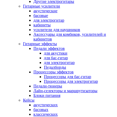
Другие электрогитары
Гитарные усилители
акустические
басовые
для электрогитар
кабинеты
усилители для наушников
Аксессуары для комбиков, усилителей и
кабинетов
Гитарные эффекты
Педали эффектов
для акустики
для бас-гитар
для электрогитар
Педалборды
Процессоры эффектов
Процессоры для бас-гитар
Процессоры для электрогитар
Педали-тюнеры
Лайн-селекторы и маршрутизаторы
Блоки питания
Кейсы
акустических
басовых
классических