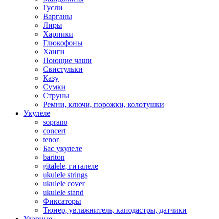
Гусли
Варганы
Лиры
Харпики
Глюкофоны
Ханги
Поющие чаши
Свистульки
Казу
Сумки
Струны
Ремни, ключи, порожки, колотушки
Укулеле
soprano
concert
tenor
Бас укулеле
bariton
gitalele, гиталеле
ukulele strings
ukulele cover
ukulele stand
Фиксаторы
Тюнер, увлажнитель, каподастры, датчики
Ударные