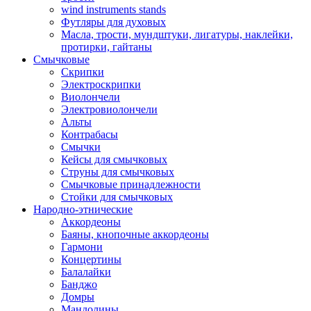
wind instruments stands
Футляры для духовых
Масла, трости, мундштуки, лигатуры, наклейки,
протирки, гайтаны
Смычковые
Скрипки
Электроскрипки
Виолончели
Электровиолончели
Альты
Контрабасы
Смычки
Кейсы для смычковых
Струны для смычковых
Смычковые принадлежности
Стойки для смычковых
Народно-этнические
Аккордеоны
Баяны, кнопочные аккордеоны
Гармони
Концертины
Балалайки
Банджо
Домры
Мандолины