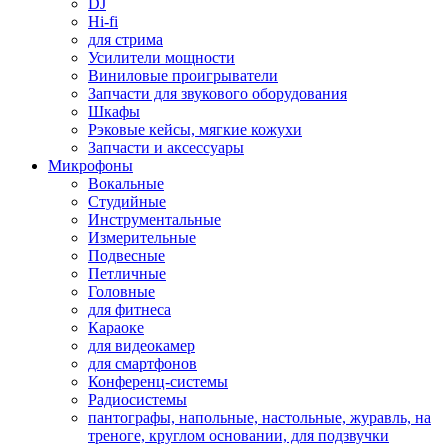
DJ
Hi-fi
для стрима
Усилители мощности
Виниловые проигрыватели
Запчасти для звукового оборудования
Шкафы
Рэковые кейсы, мягкие кожухи
Запчасти и аксессуары
Микрофоны
Вокальные
Студийные
Инструментальные
Измерительные
Подвесные
Петличные
Головные
для фитнеса
Караоке
для видеокамер
для смартфонов
Конференц-системы
Радиосистемы
пантографы, напольные, настольные, журавль, на
треноге, круглом основании, для подзвучки