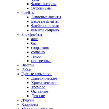
Флюгельгорны
Эуфониумы
Флейты
Альтовые флейты
Басовые флейты
Флейты пикколо
Флейты сопрано
Блокфлейты
альт
бас
сопранино
сопрано
тенор
поперечные
Вистлы
Гобои
Губные гармошки
Диатонические
Хроматические
Тремоло
Октавные
Детские
Дудуки
Кларнеты
Мелодики (pianica)