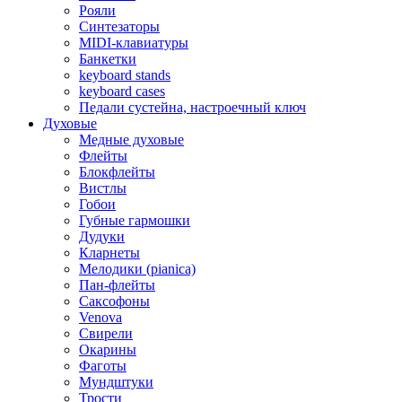
Рояли
Синтезаторы
MIDI-клавиатуры
Банкетки
keyboard stands
keyboard cases
Педали сустейна, настроечный ключ
Духовые
Медные духовые
Флейты
Блокфлейты
Вистлы
Гобои
Губные гармошки
Дудуки
Кларнеты
Мелодики (pianica)
Пан-флейты
Саксофоны
Venova
Свирели
Окарины
Фаготы
Мундштуки
Трости