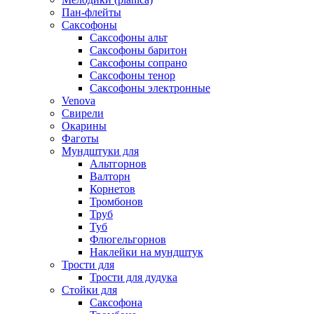
Пан-флейты
Саксофоны
Саксофоны альт
Саксофоны баритон
Саксофоны сопрано
Саксофоны тенор
Саксофоны электронные
Venova
Свирели
Окарины
Фаготы
Мундштуки для
Альтгорнов
Валторн
Корнетов
Тромбонов
Труб
Туб
Флюгельгорнов
Наклейки на мундштук
Трости для
Трости для дудука
Стойки для
Саксофона