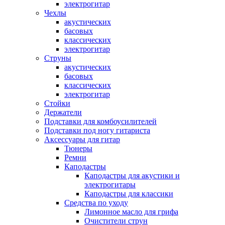
электрогитар
Чехлы
акустических
басовых
классических
электрогитар
Струны
акустических
басовых
классических
электрогитар
Стойки
Держатели
Подставки для комбоусилителей
Подставки под ногу гитариста
Аксессуары для гитар
Тюнеры
Ремни
Каподастры
Каподастры для акустики и
электрогитары
Каподастры для классики
Средства по уходу
Лимонное масло для грифа
Очистители струн