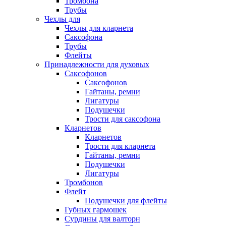
Тромбона
Трубы
Чехлы для
Чехлы для кларнета
Саксофона
Трубы
Флейты
Принадлежности для духовых
Саксофонов
Саксофонов
Гайтаны, ремни
Лигатуры
Подушечки
Трости для саксофона
Кларнетов
Кларнетов
Трости для кларнета
Гайтаны, ремни
Подушечки
Лигатуры
Тромбонов
Флейт
Подушечки для флейты
Губных гармошек
Сурдины для валторн