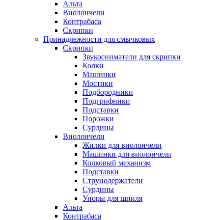
Альта
Виолончели
Контрабаса
Скрипки
Принадлежности для смычковых
Скрипки
Звукосниматели для скрипки
Колки
Машинки
Мостики
Подбородники
Подгрифники
Подставки
Порожки
Сурдины
Виолончели
Жилки для виолончели
Машинки для виолончели
Колковый механизм
Подставки
Струнодержатели
Сурдины
Упоры для шпиля
Альта
Контрабаса