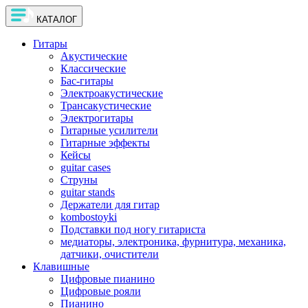
КАТАЛОГ
Гитары
Акустические
Классические
Бас-гитары
Электроакустические
Трансакустические
Электрогитары
Гитарные усилители
Гитарные эффекты
Кейсы
guitar cases
Струны
guitar stands
Держатели для гитар
kombostoyki
Подставки под ногу гитариста
медиаторы, электроника, фурнитура, механика,
датчики, очистители
Клавишные
Цифровые пианино
Цифровые рояли
Пианино