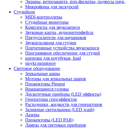
Экраны, ветрозащита, поп-фильтры, подвесы паук,
Микрофоны для экскурсий
Студийное
MIDI-контроллеры
Студийные мониторы
Комплекты для звукозаписи
Звуковые карты, аудиоинтерфейсы
Предусилители для наушников
Звукоизоляция для студии
Портативные устройства звукозаписи
Программное обеспечение для студий
крепежи для ноутбуков, Ipad
stoyki-monitorov
Световое оборудование
Зеркальные шары
Моторы для зеркальных шаров
Прожекторы Pinspot
Вращающиеся головы
Дискотечные приборы (LED эффекты)
Генераторы спецэффектов
Расходники, жидкости для генераторов
Заливные светильники (LED wash)
Лазеры
Прожекторы (LED PAR)
Лампы для световых приборов