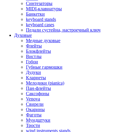
Синтезаторы
MIDI-клавиатуры
Банкетки
keyboard stands
keyboard cases
Педали сустейна, настроечный ключ
Духовые
Медные духовые
Флейты
Блокфлейты
Вистлы
Гобои
Губные гармошки
Дудуки
Кларнеты
Мелодики (pianica)
Пан-флейты
Саксофоны
Venova
Свирели
Окарины
Фаготы
Мундштуки
Трости
wind instruments stands