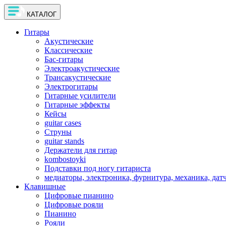
КАТАЛОГ
Гитары
Акустические
Классические
Бас-гитары
Электроакустические
Трансакустические
Электрогитары
Гитарные усилители
Гитарные эффекты
Кейсы
guitar cases
Струны
guitar stands
Держатели для гитар
kombostoyki
Подставки под ногу гитариста
медиаторы, электроника, фурнитура, механика, дат
Клавишные
Цифровые пианино
Цифровые рояли
Пианино
Рояли