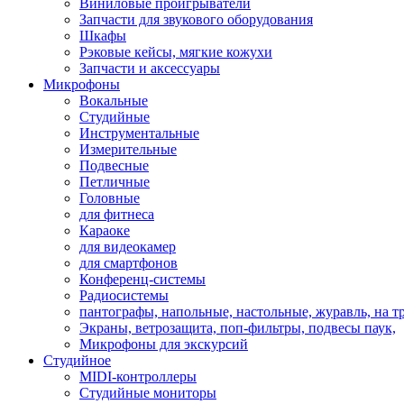
Виниловые проигрыватели
Запчасти для звукового оборудования
Шкафы
Рэковые кейсы, мягкие кожухи
Запчасти и аксессуары
Микрофоны
Вокальные
Студийные
Инструментальные
Измерительные
Подвесные
Петличные
Головные
для фитнеса
Караоке
для видеокамер
для смартфонов
Конференц-системы
Радиосистемы
пантографы, напольные, настольные, журавль, на т
Экраны, ветрозащита, поп-фильтры, подвесы паук,
Микрофоны для экскурсий
Студийное
MIDI-контроллеры
Студийные мониторы