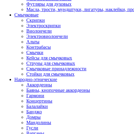
Футляры для духовых
Масла, трости, мундштуки, лигатуры, наклейки, пр
Смычковые
Скрипки
Электроскрипки
Виолончели
Электровиолончели
Альты
Контрабасы
Смычки
Кейсы для смычковых
Струны для смычковых
Смычковые принадлежности
Стойки для смычковых
Народно-этнические
Аккордеоны
Баяны, кнопочные аккордеоны
Гармони
Концертины
Балалайки
Банджо
Домры
Мандолины
Гусли
Варганы