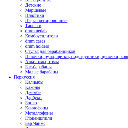
Детские
Маршевые
Пластики
Пэды тренировочные
Тарелки
drum pedals
Комбоусилители
drum cases
drum holders
Стулья для барабанщиков
Палочки, руты, щетки, подструнники, цепочки, ко
Альт-томы, томы
Бас-барабаны
Малые барабаны
Перкуссия
Калимбы
Кахоны
Джембе
Дарбуки
Бонго
Ксилофоны
Металлофоны
Глокеншпили
Бар Чаймс