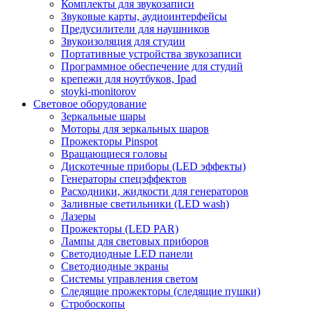
Комплекты для звукозаписи
Звуковые карты, аудиоинтерфейсы
Предусилители для наушников
Звукоизоляция для студии
Портативные устройства звукозаписи
Программное обеспечение для студий
крепежи для ноутбуков, Ipad
stoyki-monitorov
Световое оборудование
Зеркальные шары
Моторы для зеркальных шаров
Прожекторы Pinspot
Вращающиеся головы
Дискотечные приборы (LED эффекты)
Генераторы спецэффектов
Расходники, жидкости для генераторов
Заливные светильники (LED wash)
Лазеры
Прожекторы (LED PAR)
Лампы для световых приборов
Светодиодные LED панели
Светодиодные экраны
Системы управления светом
Следящие прожекторы (следящие пушки)
Стробоскопы