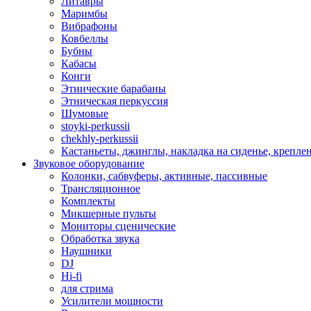
Литавры
Маримбы
Вибрафоны
Ковбеллы
Бубны
Кабасы
Конги
Этнические барабаны
Этническая перкуссия
Шумовые
stoyki-perkussii
chekhly-perkussii
Кастаньеты, джинглы, накладка на сиденье, крепл
Звуковое оборудование
Колонки, сабвуферы, активные, пассивные
Трансляционное
Комплекты
Микшерные пульты
Мониторы сценические
Обработка звука
Наушники
DJ
Hi-fi
для стрима
Усилители мощности