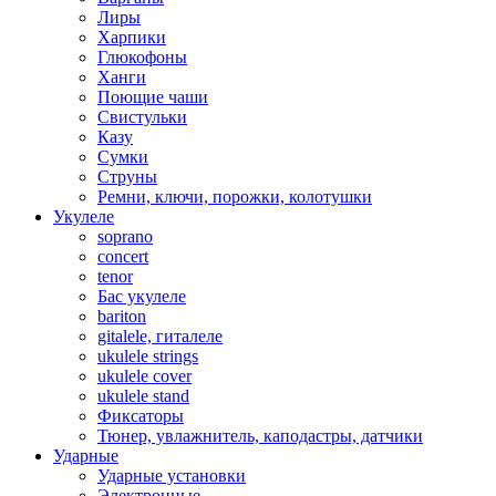
Лиры
Харпики
Глюкофоны
Ханги
Поющие чаши
Свистульки
Казу
Сумки
Струны
Ремни, ключи, порожки, колотушки
Укулеле
soprano
concert
tenor
Бас укулеле
bariton
gitalele, гиталеле
ukulele strings
ukulele cover
ukulele stand
Фиксаторы
Тюнер, увлажнитель, каподастры, датчики
Ударные
Ударные установки
Электронные