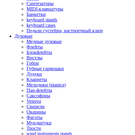
Синтезаторы
MIDI-клавиатуры
Банкетки
keyboard stands
keyboard cases
Педали сустейна, настроечный ключ
Духовые
Медные духовые
Флейты
Блокфлейты
Вистлы
Гобои
Губные гармошки
Дудуки
Кларнеты
Мелодики (pianica)
Пан-флейты
Саксофоны
Venova
Свирели
Окарины
Фаготы
Мундштуки
Трости
wind instruments stands