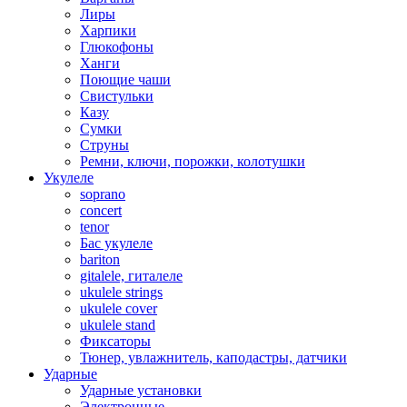
Лиры
Харпики
Глюкофоны
Ханги
Поющие чаши
Свистульки
Казу
Сумки
Струны
Ремни, ключи, порожки, колотушки
Укулеле
soprano
concert
tenor
Бас укулеле
bariton
gitalele, гиталеле
ukulele strings
ukulele cover
ukulele stand
Фиксаторы
Тюнер, увлажнитель, каподастры, датчики
Ударные
Ударные установки
Электронные