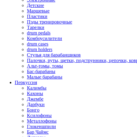
Детские
Маршевые
Пластики
Пэды тренировочные
Тарелки
drum pedals
Комбоусилители
drum cases
drum holders
Стулья для барабанщиков
Палочки, руты, щетки, подструнники, цепочки, ко
Альт-томы, томы
Бас-барабаны
Малые барабаны
Перкуссия
Калимбы
Кахоны
Джембе
Дарбуки
Бонго
Ксилофоны
Металлофоны
Глокеншпили
Бар Чаймс