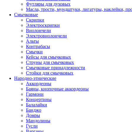
Футляры для духовых
Масла, трости, мундштуки, лигатуры, наклейки, пр
Смычковые
Скрипки
Электроскрипки
Виолончели
Электровиолончели
Альты
Контрабасы
Смычки
Кейсы для смычковых
Струны для смычковых
Смычковые принадлежности
Стойки для смычковых
Народно-этнические
Аккордеоны
Баяны, кнопочные аккордеоны
Гармони
Концертины
Балалайки
Банджо
Домры
Мандолины
Гусли
Варганы