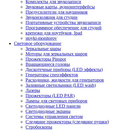
Комплекты для звукозаписи
Звуковые карты, аудиоинтерфейсы
Предусилители для наушников
Звукоизоляция для студии
Портативные устройства звукозаписи
Программное обеспечение для студий
крепежи для ноутбуков, Ipad
stoyki-monitorov
Световое оборудование
Зеркальные шары
Моторы для зеркальных шаров
Прожекторы Pinspot
Вращающиеся головы
Дискотечные приборы (LED эффекты)
Генераторы спецэффектов
Расходники, жидкости для генераторов
Заливные светильники (LED wash)
Лазеры
Прожекторы (LED PAR)
Лампы для световых приборов
Светодиодные LED панели
Светодиодные экраны
Системы управления светом
Следящие прожекторы (следящие пушки)
Стробоскопы