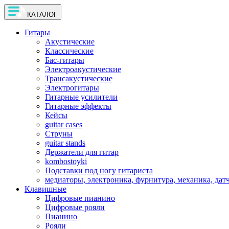
КАТАЛОГ
Гитары
Акустические
Классические
Бас-гитары
Электроакустические
Трансакустические
Электрогитары
Гитарные усилители
Гитарные эффекты
Кейсы
guitar cases
Струны
guitar stands
Держатели для гитар
kombostoyki
Подставки под ногу гитариста
медиаторы, электроника, фурнитура, механика, дат
Клавишные
Цифровые пианино
Цифровые рояли
Пианино
Рояли