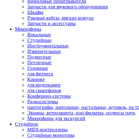
Виниловые проигрыватели
Запчасти для звукового оборудования
Шкафы
Рэковые кейсы, мягкие кожухи
Запчасти и аксессуары
Микрофоны
Вокальные
Студийные
Инструментальные
Измерительные
Подвесные
Петличные
Головные
для фитнеса
Караоке
для видеокамер
для смартфонов
Конференц-системы
Радиосистемы
пантографы, напольные, настольные, журавль, на т
Экраны, ветрозащита, поп-фильтры, подвесы паук,
Микрофоны для экскурсий
Студийное
MIDI-контроллеры
Студийные мониторы