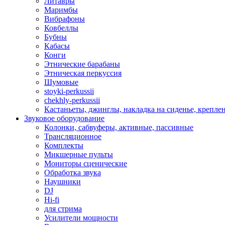
Литавры
Маримбы
Вибрафоны
Ковбеллы
Бубны
Кабасы
Конги
Этнические барабаны
Этническая перкуссия
Шумовые
stoyki-perkussii
chekhly-perkussii
Кастаньеты, джинглы, накладка на сиденье, крепл
Звуковое оборудование
Колонки, сабвуферы, активные, пассивные
Трансляционное
Комплекты
Микшерные пульты
Мониторы сценические
Обработка звука
Наушники
DJ
Hi-fi
для стрима
Усилители мощности