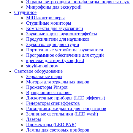
Экраны, ветрозащита, поп-фильтры, подвесы паук,
Микрофоны для экскурсий
Студийное
MIDI-контроллеры
Студийные мониторы
Комплекты для звукозаписи
Звуковые карты, аудиоинтерфейсы
Предусилители для наушников
Звукоизоляция для студии
Портативные устройства звукозаписи
Программное обеспечение для студий
крепежи для ноутбуков, Ipad
stoyki-monitorov
Световое оборудование
Зеркальные шары
Моторы для зеркальных шаров
Прожекторы Pinspot
Вращающиеся головы
Дискотечные приборы (LED эффекты)
Генераторы спецэффектов
Расходники, жидкости для генераторов
Заливные светильники (LED wash)
Лазеры
Прожекторы (LED PAR)
Лампы для световых приборов