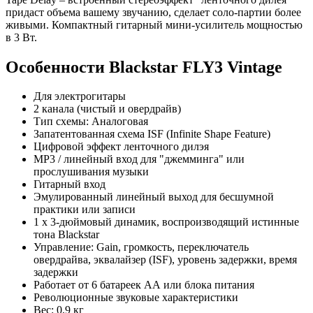
придаст объема вашему звучанию, сделает соло-партии более
живыми. Компактный гитарный мини-усилитель мощностью
в 3 Вт.
Особенности Blackstar FLY3 Vintage
Для электрогитары
2 канала (чистый и овердрайв)
Тип схемы: Аналоговая
Запатентованная схема ISF (Infinite Shape Feature)
Цифровой эффект ленточного дилэя
MP3 / линейный вход для "джемминга" или
прослушивания музыки
Гитарный вход
Эмулированный линейный выход для бесшумной
практики или записи
1 х 3-дюймовый динамик, воспроизводящий истинные
тона Blackstar
Управление: Gain, громкость, переключатель
овердрайва, эквалайзер (ISF), уровень задержки, время
задержки
Работает от 6 батареек АА или блока питания
Революционные звуковые характеристики
Вес: 0,9 кг