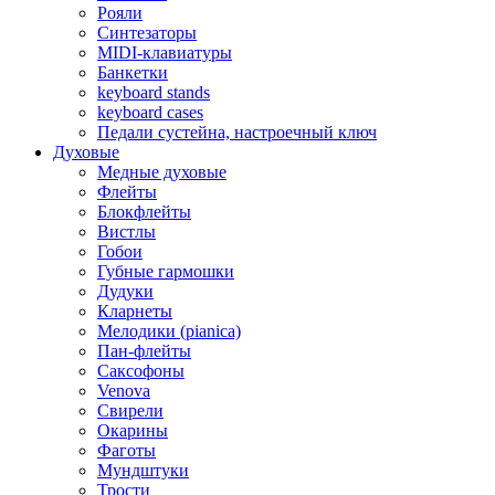
Рояли
Синтезаторы
MIDI-клавиатуры
Банкетки
keyboard stands
keyboard cases
Педали сустейна, настроечный ключ
Духовые
Медные духовые
Флейты
Блокфлейты
Вистлы
Гобои
Губные гармошки
Дудуки
Кларнеты
Мелодики (pianica)
Пан-флейты
Саксофоны
Venova
Свирели
Окарины
Фаготы
Мундштуки
Трости