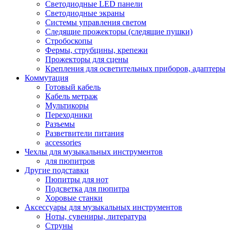
Светодиодные LED панели
Светодиодные экраны
Системы управления светом
Следящие прожекторы (следящие пушки)
Стробоскопы
Фермы, струбцины, крепежи
Прожекторы для сцены
Крепления для осветительных приборов, адаптеры
Коммутация
Готовый кабель
Кабель метраж
Мультикоры
Переходники
Разъемы
Разветвители питания
accessories
Чехлы для музыкальных инструментов
для пюпитров
Другие подставки
Пюпитры для нот
Подсветка для пюпитра
Хоровые станки
Аксессуары для музыкальных инструментов
Ноты, сувениры, литература
Струны