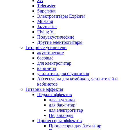
SG
Telecaster
Superstrat
Электрогитары Explorer
Mustang
Jazzmaster
Flying V
Полуакустические
Другие электрогитары
Гитарные усилители
акустические
басовые
для электрогитар
кабинеты
усилители для наушников
Аксессуары для комбиков, усилителей и
кабинетов
Гитарные эффекты
Педали эффектов
для акустики
для бас-гитар
для электрогитар
Педалборды
Процессоры эффектов
Процессоры для бас-гитар