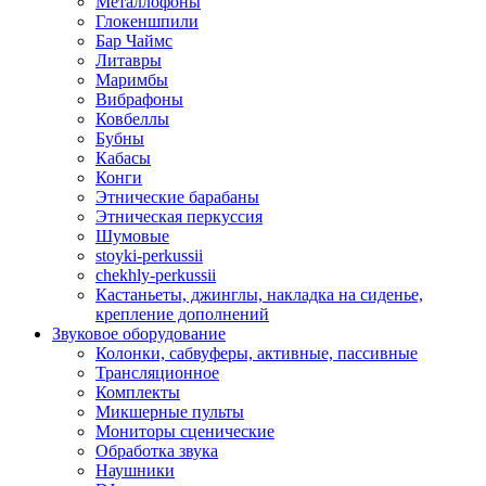
Металлофоны
Глокеншпили
Бар Чаймс
Литавры
Маримбы
Вибрафоны
Ковбеллы
Бубны
Кабасы
Конги
Этнические барабаны
Этническая перкуссия
Шумовые
stoyki-perkussii
chekhly-perkussii
Кастаньеты, джинглы, накладка на сиденье,
крепление дополнений
Звуковое оборудование
Колонки, сабвуферы, активные, пассивные
Трансляционное
Комплекты
Микшерные пульты
Мониторы сценические
Обработка звука
Наушники