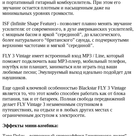
и портативный гитарный комбоусилитель. При этом его
звучание остается плотным и насыщенным даже на
минимальных уровнях громкости.
ISF (Infinite Shape Feature) - позволяет плавно менять звучание
усилителя: от современного, в духе американских усилителей,
с мощным басом и яркой "серединой", до классического,
более натурального “британского” саунда, с подчеркнутыми
верхними частотами и мягкой "серединой".
FLY 3 Vintage имеет встроенный вход MP3 / Line, который
поможет подключить ваш MP3-плеер, мобильный телефон,
ноутбук или планшет, заниматься или играть под ваши
любимые песни; Эмулируемый выход идеально подойдет для
наушников.
Еще одной ключевой особенностью Blackstar FLY 3 Vintage
является то, что этот комбо способен работать как от блока
питания, так и от батареек. Полная свобода передвижений
делает FLY Vintage 3 незаменимым спутником в
путешествиях, на отдыхе и в любых других местах с
ограниченным доступом к электросети.
Эффекты мини-комбика:
Tape Delay – встроенный стереоэффект “ленточного дилея”