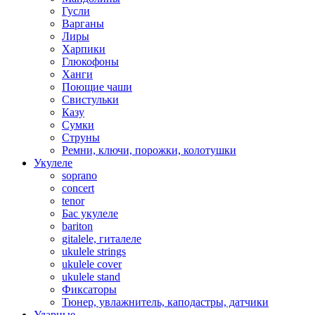
Гусли
Варганы
Лиры
Харпики
Глюкофоны
Ханги
Поющие чаши
Свистульки
Казу
Сумки
Струны
Ремни, ключи, порожки, колотушки
Укулеле
soprano
concert
tenor
Бас укулеле
bariton
gitalele, гиталеле
ukulele strings
ukulele cover
ukulele stand
Фиксаторы
Тюнер, увлажнитель, каподастры, датчики
Ударные