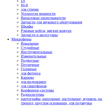
DJ
Hi-fi
для стрима
Усилители мощности
Виниловые проигрыватели
Запчасти для звукового оборудования
Шкафы
Рэковые кейсы, мягкие кожухи
Запчасти и аксессуары
Микрофоны
Вокальные
Студийные
Инструментальные
Измерительные
Подвесные
Петличные
Головные
для фитнеса
Караоке
для видеокамер
для смартфонов
Конференц-системы
Радиосистемы
пантографы, напольные, настольные, журавль, на
треноге, круглом основании, для подзвучки