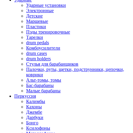
Ударные установки
Электронные
Детские
Маршевые
Пластики
Пэды тренировочные
Тарелки
drum pedals
Комбоусилители
drum cases
drum holders
Стулья для барабанщиков
Палочки, руты, щетки, подструнники, цепочки,
коврики
Альт-томы, томы
Бас-барабаны
Малые барабаны
Перкуссия
Калимбы
Кахоны
Джембе
Дарбуки
Бонго
Ксилофоны