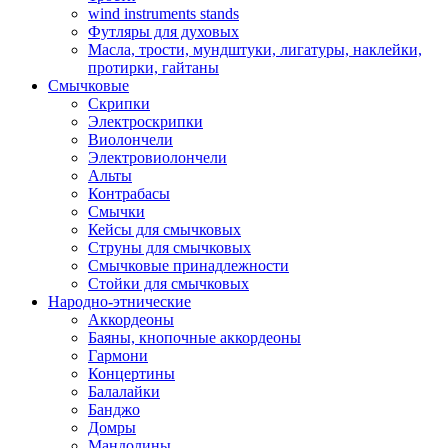
wind instruments stands
Футляры для духовых
Масла, трости, мундштуки, лигатуры, наклейки,
протирки, гайтаны
Смычковые
Скрипки
Электроскрипки
Виолончели
Электровиолончели
Альты
Контрабасы
Смычки
Кейсы для смычковых
Струны для смычковых
Смычковые принадлежности
Стойки для смычковых
Народно-этнические
Аккордеоны
Баяны, кнопочные аккордеоны
Гармони
Концертины
Балалайки
Банджо
Домры
Мандолины