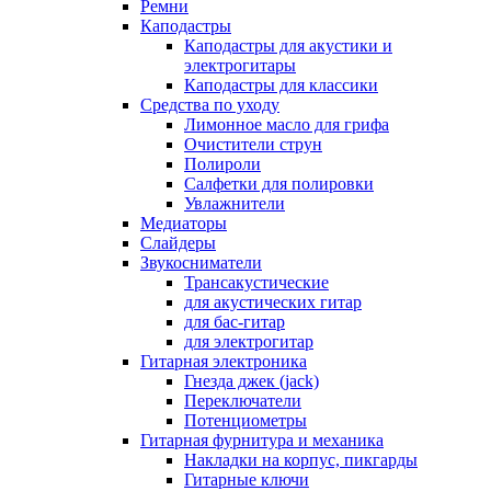
Ремни
Каподастры
Каподастры для акустики и
электрогитары
Каподастры для классики
Средства по уходу
Лимонное масло для грифа
Очистители струн
Полироли
Салфетки для полировки
Увлажнители
Медиаторы
Слайдеры
Звукосниматели
Трансакустические
для акустических гитар
для бас-гитар
для электрогитар
Гитарная электроника
Гнезда джек (jack)
Переключатели
Потенциометры
Гитарная фурнитура и механика
Накладки на корпус, пикгарды
Гитарные ключи