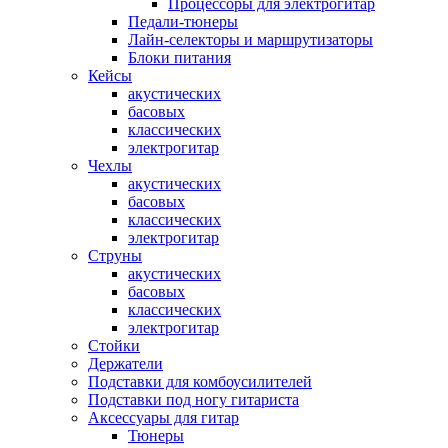
Процессоры для электрогитар
Педали-тюнеры
Лайн-селекторы и маршрутизаторы
Блоки питания
Кейсы
акустических
басовых
классических
электрогитар
Чехлы
акустических
басовых
классических
электрогитар
Струны
акустических
басовых
классических
электрогитар
Стойки
Держатели
Подставки для комбоусилителей
Подставки под ногу гитариста
Аксессуары для гитар
Тюнеры