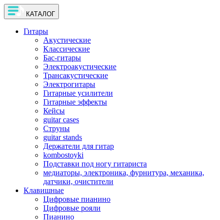
КАТАЛОГ
Гитары
Акустические
Классические
Бас-гитары
Электроакустические
Трансакустические
Электрогитары
Гитарные усилители
Гитарные эффекты
Кейсы
guitar cases
Струны
guitar stands
Держатели для гитар
kombostoyki
Подставки под ногу гитариста
медиаторы, электроника, фурнитура, механика,
датчики, очистители
Клавишные
Цифровые пианино
Цифровые рояли
Пианино