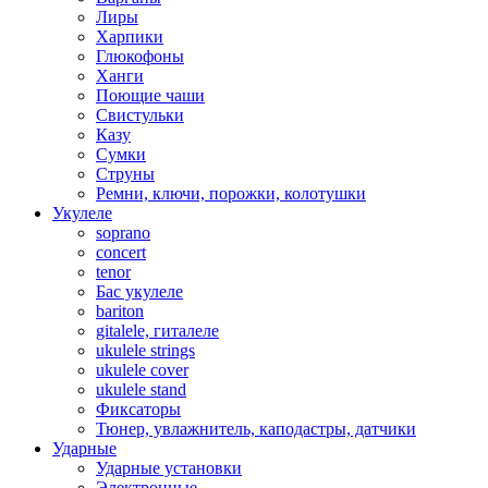
Лиры
Харпики
Глюкофоны
Ханги
Поющие чаши
Свистульки
Казу
Сумки
Струны
Ремни, ключи, порожки, колотушки
Укулеле
soprano
concert
tenor
Бас укулеле
bariton
gitalele, гиталеле
ukulele strings
ukulele cover
ukulele stand
Фиксаторы
Тюнер, увлажнитель, каподастры, датчики
Ударные
Ударные установки
Электронные