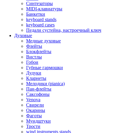
Синтезаторы
MIDI-клавиатуры
Банкетки
keyboard stands
keyboard cases
Педали сустейна, настроечный ключ
Духовые
Медные духовые
Флейты
Блокфлейты
Вистлы
Гобои
Губные гармошки
Дудуки
Кларнеты
Мелодики (pianica)
Пан-флейты
Саксофоны
Venova
Свирели
Окарины
Фаготы
Мундштуки
Трости
wind instruments stands