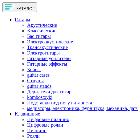
КАТАЛОГ
Гитары
Акустические
Классические
Бас-гитары
Электроакустические
Трансакустические
Электрогитары
Гитарные усилители
Гитарные эффекты
Кейсы
guitar cases
Струны
guitar stands
Держатели для гитар
kombostoyki
Подставки под ногу гитариста
медиаторы, электроника, фурнитура, механика, дат
Клавишные
Цифровые пианино
Цифровые рояли
Пианино
Рояли