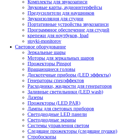
Комплекты для звукозаписи
Звуковые карты, аудиоинтерфейсы
Предусилители для наушников
Звукоизоляция для студии
Портативные устройства звукозаписи
Программное обеспечение для студий
крепежи для ноутбуков, Ipad
stoyki-monitorov
Световое оборудование
Зеркальные шары
Моторы для зеркальных шаров
Прожекторы Pinspot
Вращающиеся головы
Дискотечные приборы (LED эффекты)
Генераторы спецэффектов
Расходники, жидкости для генераторов
Заливные светильники (LED wash)
Лазеры
Прожекторы (LED PAR)
Лампы для световых приборов
Светодиодные LED панели
Светодиодные экраны
Системы управления светом
Следящие прожекторы (следящие пушки)
Стробоскопы