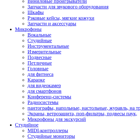
Виниловые проигрыватели
Запчасти для звукового оборудования
Шкафы
Рэковые кейсы, мягкие кожухи
Запчасти и аксессуары
Микрофоны
Вокальные
Студийные
Инструментальные
Измерительные
Подвесные
Петличные
Головные
для фитнеса
Караоке
для видеокамер
для смартфонов
Конференц-системы
Радиосистемы
пантографы, напольные, настольные, журавль, на т
Экраны, ветрозащита, поп-фильтры, подвесы паук,
Микрофоны для экскурсий
Студийное
MIDI-контроллеры
Студийные мониторы