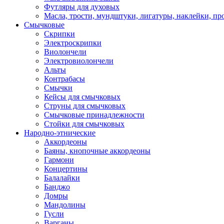
Футляры для духовых
Масла, трости, мундштуки, лигатуры, наклейки, пр
Смычковые
Скрипки
Электроскрипки
Виолончели
Электровиолончели
Альты
Контрабасы
Смычки
Кейсы для смычковых
Струны для смычковых
Смычковые принадлежности
Стойки для смычковых
Народно-этнические
Аккордеоны
Баяны, кнопочные аккордеоны
Гармони
Концертины
Балалайки
Банджо
Домры
Мандолины
Гусли
Варганы