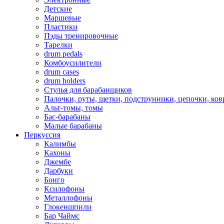
Детские
Маршевые
Пластики
Пэды тренировочные
Тарелки
drum pedals
Комбоусилители
drum cases
drum holders
Стулья для барабанщиков
Палочки, руты, щетки, подструнники, цепочки, ко
Альт-томы, томы
Бас-барабаны
Малые барабаны
Перкуссия
Калимбы
Кахоны
Джембе
Дарбуки
Бонго
Ксилофоны
Металлофоны
Глокеншпили
Бар Чаймс