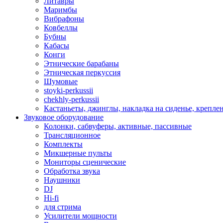
Литавры
Маримбы
Вибрафоны
Ковбеллы
Бубны
Кабасы
Конги
Этнические барабаны
Этническая перкуссия
Шумовые
stoyki-perkussii
chekhly-perkussii
Кастаньеты, джинглы, накладка на сиденье, крепл
Звуковое оборудование
Колонки, сабвуферы, активные, пассивные
Трансляционное
Комплекты
Микшерные пульты
Мониторы сценические
Обработка звука
Наушники
DJ
Hi-fi
для стрима
Усилители мощности