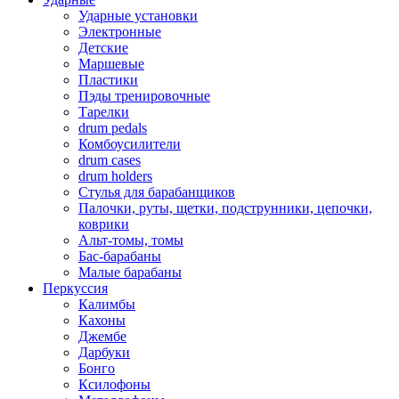
Ударные установки
Электронные
Детские
Маршевые
Пластики
Пэды тренировочные
Тарелки
drum pedals
Комбоусилители
drum cases
drum holders
Стулья для барабанщиков
Палочки, руты, щетки, подструнники, цепочки,
коврики
Альт-томы, томы
Бас-барабаны
Малые барабаны
Перкуссия
Калимбы
Кахоны
Джембе
Дарбуки
Бонго
Ксилофоны