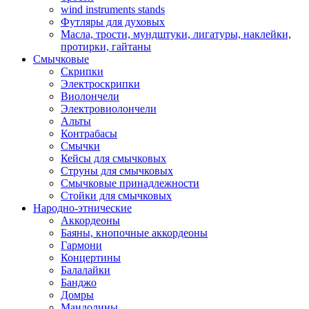
wind instruments stands
Футляры для духовых
Масла, трости, мундштуки, лигатуры, наклейки,
протирки, гайтаны
Смычковые
Скрипки
Электроскрипки
Виолончели
Электровиолончели
Альты
Контрабасы
Смычки
Кейсы для смычковых
Струны для смычковых
Смычковые принадлежности
Стойки для смычковых
Народно-этнические
Аккордеоны
Баяны, кнопочные аккордеоны
Гармони
Концертины
Балалайки
Банджо
Домры
Мандолины