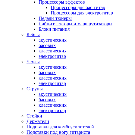
Процессоры эффектов
Процессоры для бас-гитар
Процессоры для электрогитар
Педали-тюнеры
Лайн-селекторы и маршрутизаторы
Блоки питания
Кейсы
акустических
басовых
классических
электрогитар
Чехлы
акустических
басовых
классических
электрогитар
Струны
акустических
басовых
классических
электрогитар
Стойки
Держатели
Подставки для комбоусилителей
Подставки под ногу гитариста