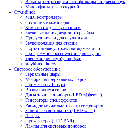
Экраны, ветрозащита, поп-фильтры, подвесы паук,
Микрофоны для экскурсий
Студийное
MIDI-контроллеры
Студийные мониторы
Комплекты для звукозаписи
Звуковые карты, аудиоинтерфейсы
Предусилители для наушников
Звукоизоляция для студии
Портативные устройства звукозаписи
Программное обеспечение для студий
крепежи для ноутбуков, Ipad
stoyki-monitorov
Световое оборудование
Зеркальные шары
Моторы для зеркальных шаров
Прожекторы Pinspot
Вращающиеся головы
Дискотечные приборы (LED эффекты)
Генераторы спецэффектов
Расходники, жидкости для генераторов
Заливные светильники (LED wash)
Лазеры
Прожекторы (LED PAR)
Лампы для световых приборов