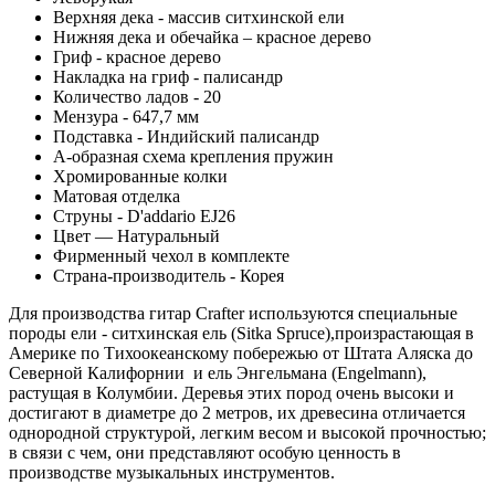
Верхняя дека - массив ситхинской ели
Нижняя дека и обечайка – красное дерево
Гриф - красное дерево
Накладка на гриф - палисандр
Количество ладов - 20
Мензура - 647,7 мм
Подставка - Индийский палисандр
А-образная схема крепления пружин
Хромированные колки
Матовая отделка
Струны - D'addario EJ26
Цвет — Натуральный
Фирменный чехол в комплекте
Страна-производитель - Корея
Для производства гитар Crafter используются специальные
породы ели - ситхинская ель (Sitka Spruce),произрастающая в
Америке по Тихоокеанскому побережью от Штата Аляска до
Северной Калифорнии и ель Энгельмана (Engelmann),
растущая в Колумбии. Деревья этих пород очень высоки и
достигают в диаметре до 2 метров, их древесина отличается
однородной структурой, легким весом и высокой прочностью;
в связи с чем, они представляют особую ценность в
производстве музыкальных инструментов.