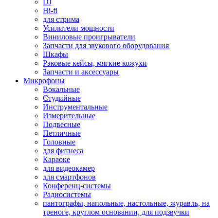
DJ
Hi-fi
для стрима
Усилители мощности
Виниловые проигрыватели
Запчасти для звукового оборудования
Шкафы
Рэковые кейсы, мягкие кожухи
Запчасти и аксессуары
Микрофоны
Вокальные
Студийные
Инструментальные
Измерительные
Подвесные
Петличные
Головные
для фитнеса
Караоке
для видеокамер
для смартфонов
Конференц-системы
Радиосистемы
пантографы, напольные, настольные, журавль, на
треноге, круглом основании, для подзвучки