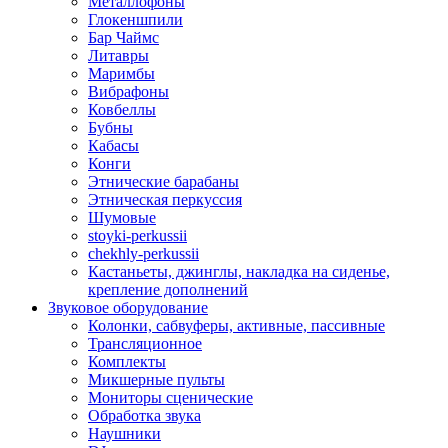
Металлофоны
Глокеншпили
Бар Чаймс
Литавры
Маримбы
Вибрафоны
Ковбеллы
Бубны
Кабасы
Конги
Этнические барабаны
Этническая перкуссия
Шумовые
stoyki-perkussii
chekhly-perkussii
Кастаньеты, джинглы, накладка на сиденье,
крепление дополнений
Звуковое оборудование
Колонки, сабвуферы, активные, пассивные
Трансляционное
Комплекты
Микшерные пульты
Мониторы сценические
Обработка звука
Наушники