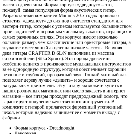
массива древесины. Форма корпуса «дредноут» – это,
пожалуй, самая популярная форма акустических гитар.
Разработанный компанией Martin в 20-х годах прошлого
столетия, «дредноут» до сих пор считается стандартом для
вестерн-гитар, который с успехом используется большинством
производителей и огромным числом музыкантов, играющих в
самых различных стилях. Эти корпуса имеют несколько
больший размер, чем классические или оркестровые гитары, а
звучание имеет явный акцент на низкие частоты. Верхняя
дека гитары CRAFTER D 6L/N выполнена из массива
ситхинской ели (Sitka Spruce). Эта порода древесины
особенно ценится в производстве музыкальных инструментов
за её однородную структуру, которая обеспечивает хороший
резонанс и глубокий, прозрачный звук. Тонкий матовый лак
позволяет дереву лучше «дышать» и хорошо сочетается с
натуральным цветом ели. Эту гитару вы можете купить в
наших розничных магазинах или смело заказать в интернет
магазине – все гитары проходят предпродажный осмотр, что
гарантирует получение качественного инструмента. В
комплекте с гитарой прилагается фирменный утепленный
чехол, который надежно защищает её с момента выхода с
фабрики.
Форма корпуса - Dreadnought
Леворукая