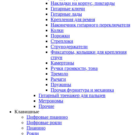
Накладки на корпус, пикгарды
Гитарные ключи
Гитарные лады
Крепления для ремня
Наконечник гитарного переключателя
Колки
Порожки
Стреплоки
Струнодержатели
Фиксаторы, колышки для крепления
струн
Камертоны
Ручки громкости, тона
Тремоло
Рычаги
Пружины
Прочая фурнитура и механика
Гитарный тренажер для пальцев
Метрономы
Прочие
Клавишные
Цифровые пианино
Цифровые рояли
Пианино
Рояли