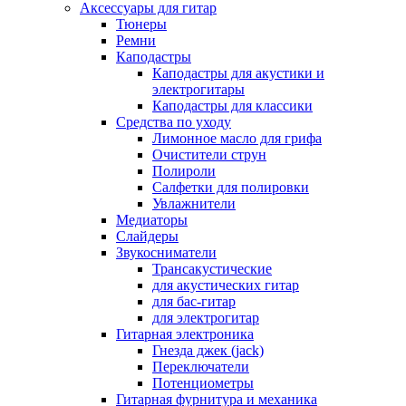
Аксессуары для гитар
Тюнеры
Ремни
Каподастры
Каподастры для акустики и
электрогитары
Каподастры для классики
Средства по уходу
Лимонное масло для грифа
Очистители струн
Полироли
Салфетки для полировки
Увлажнители
Медиаторы
Слайдеры
Звукосниматели
Трансакустические
для акустических гитар
для бас-гитар
для электрогитар
Гитарная электроника
Гнезда джек (jack)
Переключатели
Потенциометры
Гитарная фурнитура и механика