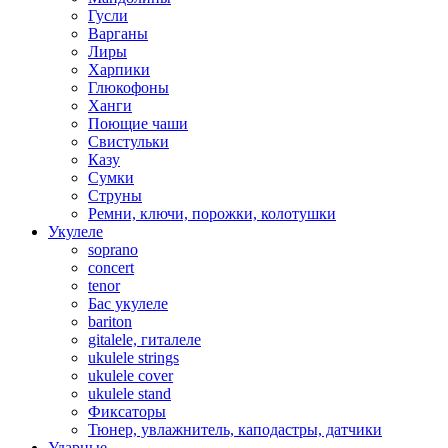
Гусли
Варганы
Лиры
Харпики
Глюкофоны
Ханги
Поющие чаши
Свистульки
Казу
Сумки
Струны
Ремни, ключи, порожки, колотушки
Укулеле
soprano
concert
tenor
Бас укулеле
bariton
gitalele, гиталеле
ukulele strings
ukulele cover
ukulele stand
Фиксаторы
Тюнер, увлажнитель, каподастры, датчики
Ударные