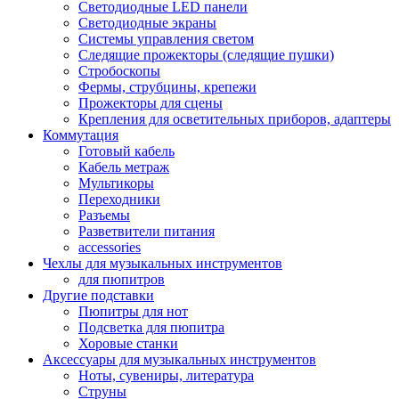
Светодиодные LED панели
Светодиодные экраны
Системы управления светом
Следящие прожекторы (следящие пушки)
Стробоскопы
Фермы, струбцины, крепежи
Прожекторы для сцены
Крепления для осветительных приборов, адаптеры
Коммутация
Готовый кабель
Кабель метраж
Мультикоры
Переходники
Разъемы
Разветвители питания
accessories
Чехлы для музыкальных инструментов
для пюпитров
Другие подставки
Пюпитры для нот
Подсветка для пюпитра
Хоровые станки
Аксессуары для музыкальных инструментов
Ноты, сувениры, литература
Струны