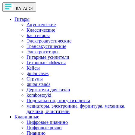
КАТАЛОГ
Гитары
Акустические
Классические
Бас-гитары
Электроакустические
Трансакустические
Электрогитары
Гитарные усилители
Гитарные эффекты
Кейсы
guitar cases
Струны
guitar stands
Держатели для гитар
kombostoyki
Подставки под ногу гитариста
медиаторы, электроника, фурнитура, механика,
датчики, очистители
Клавишные
Цифровые пианино
Цифровые рояли
Пианино