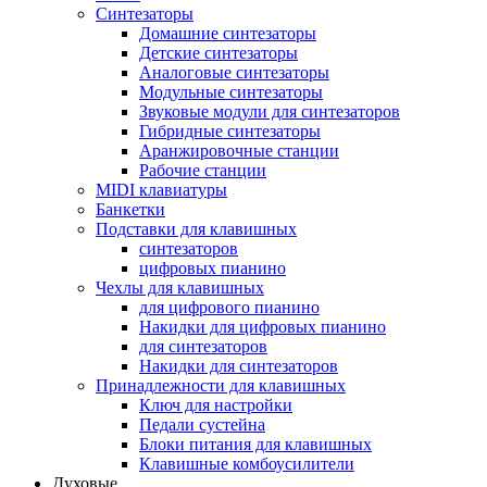
Синтезаторы
Домашние синтезаторы
Детские синтезаторы
Аналоговые синтезаторы
Модульные синтезаторы
Звуковые модули для синтезаторов
Гибридные синтезаторы
Аранжировочные станции
Рабочие станции
MIDI клавиатуры
Банкетки
Подставки для клавишных
синтезаторов
цифровых пианино
Чехлы для клавишных
для цифрового пианино
Накидки для цифровых пианино
для синтезаторов
Накидки для синтезаторов
Принадлежности для клавишных
Ключ для настройки
Педали сустейна
Блоки питания для клавишных
Клавишные комбоусилители
Духовые