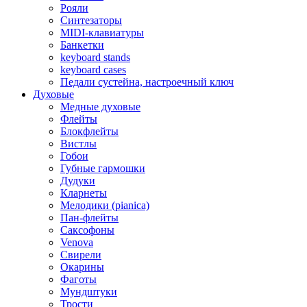
Рояли
Синтезаторы
MIDI-клавиатуры
Банкетки
keyboard stands
keyboard cases
Педали сустейна, настроечный ключ
Духовые
Медные духовые
Флейты
Блокфлейты
Вистлы
Гобои
Губные гармошки
Дудуки
Кларнеты
Мелодики (pianica)
Пан-флейты
Саксофоны
Venova
Свирели
Окарины
Фаготы
Мундштуки
Трости