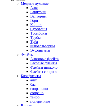
Медные духовые
Альт
Баритоны
Валторны
Горн
Корнет
Сузофоны
Тромбоны
Трубы
Туба
Флюгельгорны
Эуфониумы
Флейты
Альтовые флейты
Басовые флейты
Флейты пикколо
Флейты сопрано
Блокфлейты
альт
бас
сопранино
сопрано
тенор
поперечные
Вистлы