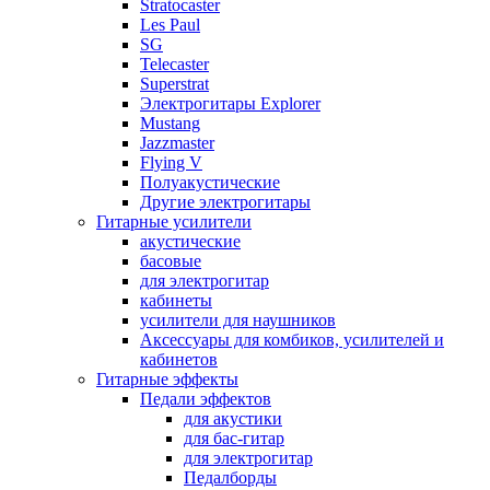
Stratocaster
Les Paul
SG
Telecaster
Superstrat
Электрогитары Explorer
Mustang
Jazzmaster
Flying V
Полуакустические
Другие электрогитары
Гитарные усилители
акустические
басовые
для электрогитар
кабинеты
усилители для наушников
Аксессуары для комбиков, усилителей и
кабинетов
Гитарные эффекты
Педали эффектов
для акустики
для бас-гитар
для электрогитар
Педалборды