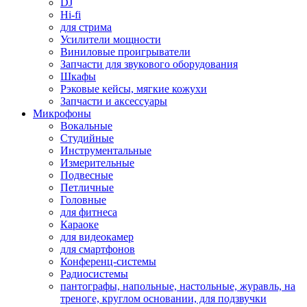
DJ
Hi-fi
для стрима
Усилители мощности
Виниловые проигрыватели
Запчасти для звукового оборудования
Шкафы
Рэковые кейсы, мягкие кожухи
Запчасти и аксессуары
Микрофоны
Вокальные
Студийные
Инструментальные
Измерительные
Подвесные
Петличные
Головные
для фитнеса
Караоке
для видеокамер
для смартфонов
Конференц-системы
Радиосистемы
пантографы, напольные, настольные, журавль, на
треноге, круглом основании, для подзвучки