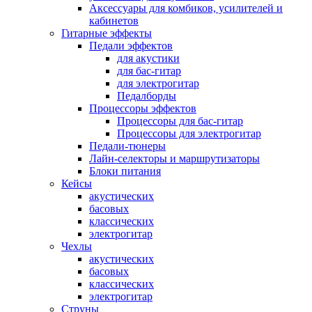
Аксессуары для комбиков, усилителей и
кабинетов
Гитарные эффекты
Педали эффектов
для акустики
для бас-гитар
для электрогитар
Педалборды
Процессоры эффектов
Процессоры для бас-гитар
Процессоры для электрогитар
Педали-тюнеры
Лайн-селекторы и маршрутизаторы
Блоки питания
Кейсы
акустических
басовых
классических
электрогитар
Чехлы
акустических
басовых
классических
электрогитар
Струны