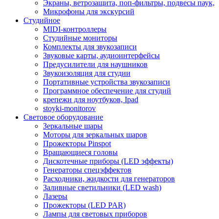
Экраны, ветрозащита, поп-фильтры, подвесы паук,
Микрофоны для экскурсий
Студийное
MIDI-контроллеры
Студийные мониторы
Комплекты для звукозаписи
Звуковые карты, аудиоинтерфейсы
Предусилители для наушников
Звукоизоляция для студии
Портативные устройства звукозаписи
Программное обеспечение для студий
крепежи для ноутбуков, Ipad
stoyki-monitorov
Световое оборудование
Зеркальные шары
Моторы для зеркальных шаров
Прожекторы Pinspot
Вращающиеся головы
Дискотечные приборы (LED эффекты)
Генераторы спецэффектов
Расходники, жидкости для генераторов
Заливные светильники (LED wash)
Лазеры
Прожекторы (LED PAR)
Лампы для световых приборов