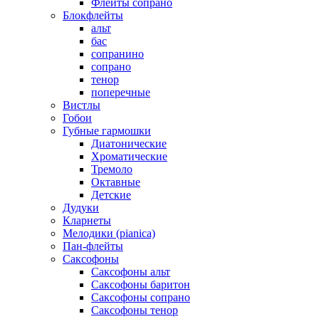
Флейты сопрано
Блокфлейты
альт
бас
сопранино
сопрано
тенор
поперечные
Вистлы
Гобои
Губные гармошки
Диатонические
Хроматические
Тремоло
Октавные
Детские
Дудуки
Кларнеты
Мелодики (pianica)
Пан-флейты
Саксофоны
Саксофоны альт
Саксофоны баритон
Саксофоны сопрано
Саксофоны тенор