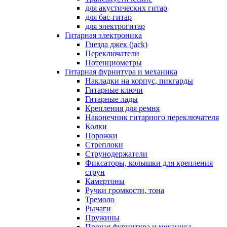
для акустических гитар
для бас-гитар
для электрогитар
Гитарная электроника
Гнезда джек (jack)
Переключатели
Потенциометры
Гитарная фурнитура и механика
Накладки на корпус, пикгарды
Гитарные ключи
Гитарные лады
Крепления для ремня
Наконечник гитарного переключателя
Колки
Порожки
Стреплоки
Струнодержатели
Фиксаторы, колышки для крепления
струн
Камертоны
Ручки громкости, тона
Тремоло
Рычаги
Пружины
Прочая фурнитура и механика