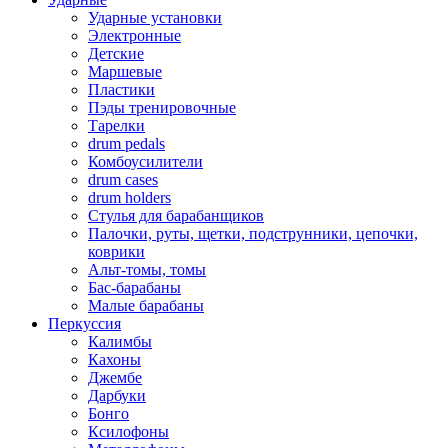
Ударные установки
Электронные
Детские
Маршевые
Пластики
Пэды тренировочные
Тарелки
drum pedals
Комбоусилители
drum cases
drum holders
Стулья для барабанщиков
Палочки, руты, щетки, подструнники, цепочки,
коврики
Альт-томы, томы
Бас-барабаны
Малые барабаны
Перкуссия
Калимбы
Кахоны
Джембе
Дарбуки
Бонго
Ксилофоны