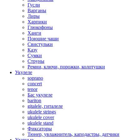
Гусли
Варганы
Лиры
Харпики
Глюкофоны
Ханги
Поющие чаши
Свистульки
Казу
Сумки
Струны
Ремни, ключи, порожки, колотушки
Укулеле
soprano
concert
tenor
Бас укулеле
bariton
gitalele, гиталеле
ukulele strings
ukulele cover
ukulele stand
Фиксаторы
Тюнер, увлажнитель, каподастры, датчики
Ударные