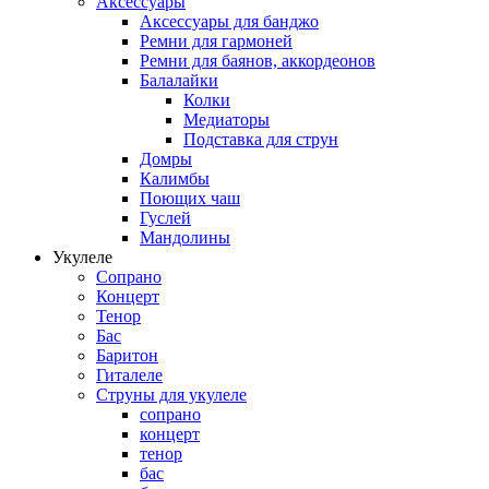
Аксессуары
Аксессуары для банджо
Ремни для гармоней
Ремни для баянов, аккордеонов
Балалайки
Колки
Медиаторы
Подставка для струн
Домры
Калимбы
Поющих чаш
Гуслей
Мандолины
Укулеле
Сопрано
Концерт
Тенор
Бас
Баритон
Гиталеле
Струны для укулеле
сопрано
концерт
тенор
бас