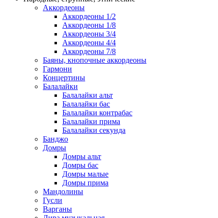
Аккордеоны
Аккордеоны 1/2
Аккордеоны 1/8
Аккордеоны 3/4
Аккордеоны 4/4
Аккордеоны 7/8
Баяны, кнопочные аккордеоны
Гармони
Концертины
Балалайки
Балалайки альт
Балалайки бас
Балалайки контрабас
Балалайки прима
Балалайки секунда
Банджо
Домры
Домры альт
Домры бас
Домры малые
Домры прима
Мандолины
Гусли
Варганы
Лира музыкальная