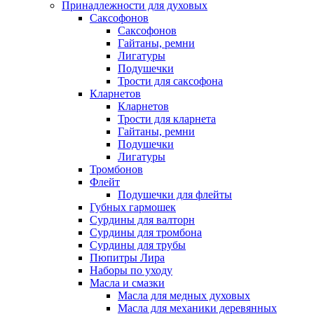
Принадлежности для духовых
Саксофонов
Саксофонов
Гайтаны, ремни
Лигатуры
Подушечки
Трости для саксофона
Кларнетов
Кларнетов
Трости для кларнета
Гайтаны, ремни
Подушечки
Лигатуры
Тромбонов
Флейт
Подушечки для флейты
Губных гармошек
Сурдины для валторн
Сурдины для тромбона
Сурдины для трубы
Пюпитры Лира
Наборы по уходу
Масла и смазки
Масла для медных духовых
Масла для механики деревянных