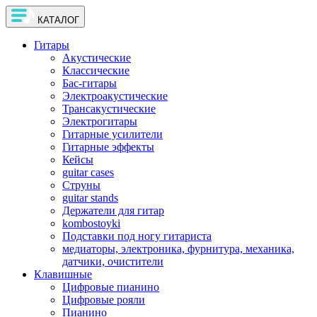
КАТАЛОГ
Гитары
Акустические
Классические
Бас-гитары
Электроакустические
Трансакустические
Электрогитары
Гитарные усилители
Гитарные эффекты
Кейсы
guitar cases
Струны
guitar stands
Держатели для гитар
kombostoyki
Подставки под ногу гитариста
медиаторы, электроника, фурнитура, механика,
датчики, очистители
Клавишные
Цифровые пианино
Цифровые рояли
Пианино