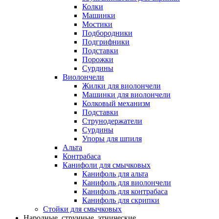
Колки
Машинки
Мостики
Подбородники
Подгрифники
Подставки
Порожки
Сурдины
Виолончели
Жилки для виолончели
Машинки для виолончели
Колковый механизм
Подставки
Струнодержатели
Сурдины
Упоры для шпиля
Альта
Контрабаса
Канифоли для смычковых
Канифоль для альта
Канифоль для виолончели
Канифоль для контрабаса
Канифоль для скрипки
Стойки для смычковых
Народные, струнные, этнические