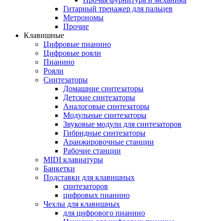
Гитарный тренажер для пальцев
Метрономы
Прочие
Клавишные
Цифровые пианино
Цифровые рояли
Пианино
Рояли
Синтезаторы
Домашние синтезаторы
Детские синтезаторы
Аналоговые синтезаторы
Модульные синтезаторы
Звуковые модули для синтезаторов
Гибридные синтезаторы
Аранжировочные станции
Рабочие станции
MIDI клавиатуры
Банкетки
Подставки для клавишных
синтезаторов
цифровых пианино
Чехлы для клавишных
для цифрового пианино