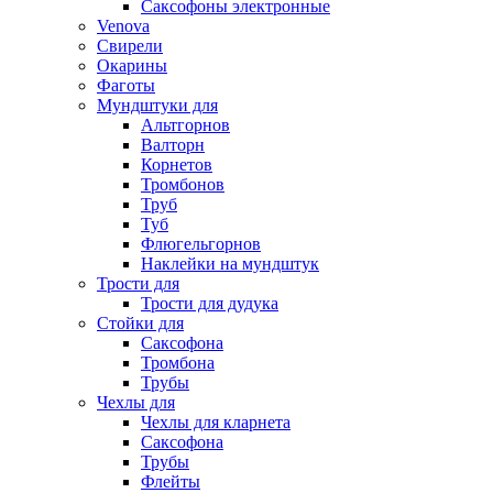
Саксофоны электронные
Venova
Свирели
Окарины
Фаготы
Мундштуки для
Альтгорнов
Валторн
Корнетов
Тромбонов
Труб
Туб
Флюгельгорнов
Наклейки на мундштук
Трости для
Трости для дудука
Стойки для
Саксофона
Тромбона
Трубы
Чехлы для
Чехлы для кларнета
Саксофона
Трубы
Флейты