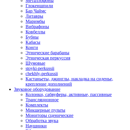
Металлофоны
Глокеншпили
Бар Чаймс
Литавры
Маримбы
Вибрафоны
Ковбеллы
Бубны
Кабасы
Конги
Этнические барабаны
Этническая перкуссия
Шумовые
stoyki-perkussii
chekhly-perkussii
Кастаньеты, джинглы, накладка на сиденье,
крепление дополнений
Звуковое оборудование
Колонки, сабвуферы, активные, пассивные
Трансляционное
Комплекты
Микшерные пульты
Мониторы сценические
Обработка звука
Наушники