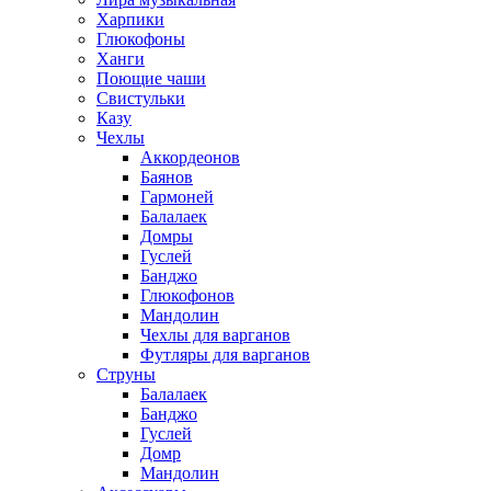
Харпики
Глюкофоны
Ханги
Поющие чаши
Свистульки
Казу
Чехлы
Аккордеонов
Баянов
Гармоней
Балалаек
Домры
Гуслей
Банджо
Глюкофонов
Мандолин
Чехлы для варганов
Футляры для варганов
Струны
Балалаек
Банджо
Гуслей
Домр
Мандолин