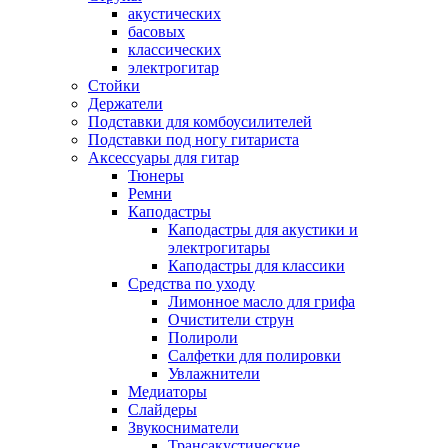
акустических
басовых
классических
электрогитар
Стойки
Держатели
Подставки для комбоусилителей
Подставки под ногу гитариста
Аксессуары для гитар
Тюнеры
Ремни
Каподастры
Каподастры для акустики и
электрогитары
Каподастры для классики
Средства по уходу
Лимонное масло для грифа
Очистители струн
Полироли
Салфетки для полировки
Увлажнители
Медиаторы
Слайдеры
Звукосниматели
Трансакустические