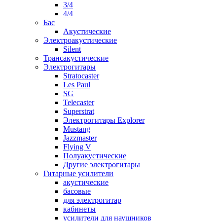
3/4
4/4
Бас
Акустические
Электроакустические
Silent
Трансакустические
Электрогитары
Stratocaster
Les Paul
SG
Telecaster
Superstrat
Электрогитары Explorer
Mustang
Jazzmaster
Flying V
Полуакустические
Другие электрогитары
Гитарные усилители
акустические
басовые
для электрогитар
кабинеты
усилители для наушников