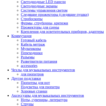
Светодиодные LED панели
Светодиодные экраны
Системы управления светом
Следящие прожекторы (следящие пушки)
Стробоскопы
Фермы, струбцины, крепежи
Прожекторы для сцены
Крепления для осветительных приборов, адаптеры
Коммутация
Готовый кабель
Кабель метраж
Мультикоры
Переходники
Разъемы
Разветвители питания
accessories
Чехлы для музыкальных инструментов
для пюпитров
Другие подставки
Пюпитры для нот
Подсветка для пюпитра
Хоровые станки
Аксессуары для музыкальных инструментов
Ноты, сувениры, литература
Струны