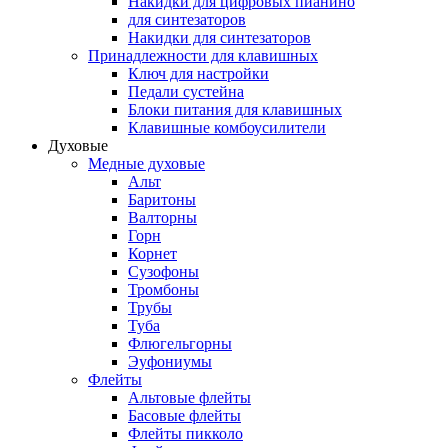
Накидки для цифровых пианино
для синтезаторов
Накидки для синтезаторов
Принадлежности для клавишных
Ключ для настройки
Педали сустейна
Блоки питания для клавишных
Клавишные комбоусилители
Духовые
Медные духовые
Альт
Баритоны
Валторны
Горн
Корнет
Сузофоны
Тромбоны
Трубы
Туба
Флюгельгорны
Эуфониумы
Флейты
Альтовые флейты
Басовые флейты
Флейты пикколо