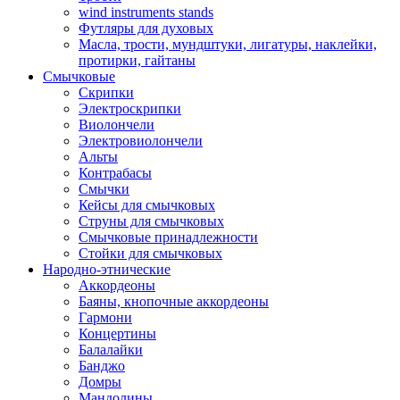
wind instruments stands
Футляры для духовых
Масла, трости, мундштуки, лигатуры, наклейки,
протирки, гайтаны
Смычковые
Скрипки
Электроскрипки
Виолончели
Электровиолончели
Альты
Контрабасы
Смычки
Кейсы для смычковых
Струны для смычковых
Смычковые принадлежности
Стойки для смычковых
Народно-этнические
Аккордеоны
Баяны, кнопочные аккордеоны
Гармони
Концертины
Балалайки
Банджо
Домры
Мандолины