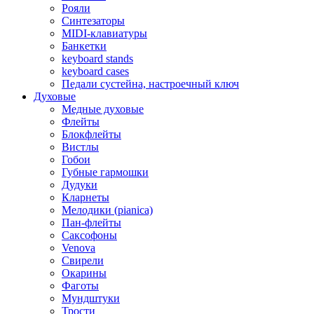
Рояли
Синтезаторы
MIDI-клавиатуры
Банкетки
keyboard stands
keyboard cases
Педали сустейна, настроечный ключ
Духовые
Медные духовые
Флейты
Блокфлейты
Вистлы
Гобои
Губные гармошки
Дудуки
Кларнеты
Мелодики (pianica)
Пан-флейты
Саксофоны
Venova
Свирели
Окарины
Фаготы
Мундштуки
Трости