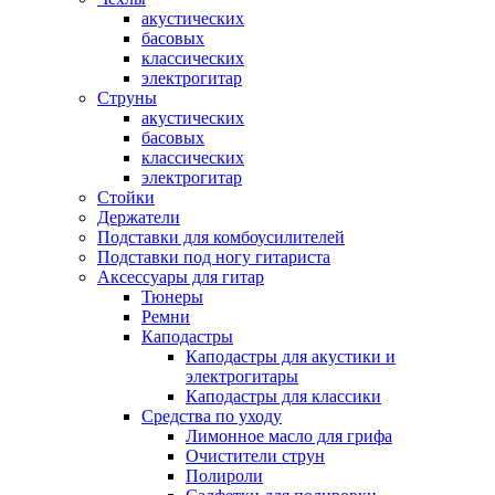
акустических
басовых
классических
электрогитар
Струны
акустических
басовых
классических
электрогитар
Стойки
Держатели
Подставки для комбоусилителей
Подставки под ногу гитариста
Аксессуары для гитар
Тюнеры
Ремни
Каподастры
Каподастры для акустики и
электрогитары
Каподастры для классики
Средства по уходу
Лимонное масло для грифа
Очистители струн
Полироли