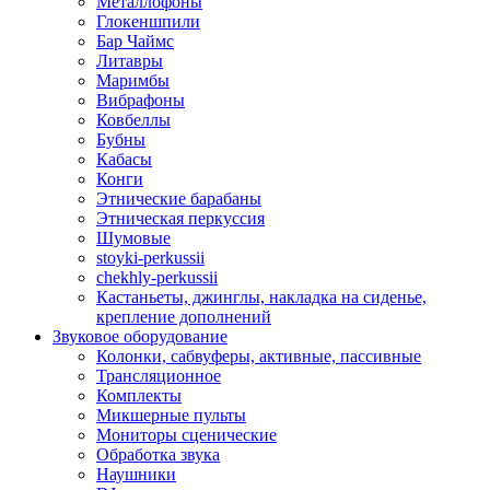
Металлофоны
Глокеншпили
Бар Чаймс
Литавры
Маримбы
Вибрафоны
Ковбеллы
Бубны
Кабасы
Конги
Этнические барабаны
Этническая перкуссия
Шумовые
stoyki-perkussii
chekhly-perkussii
Кастаньеты, джинглы, накладка на сиденье,
крепление дополнений
Звуковое оборудование
Колонки, сабвуферы, активные, пассивные
Трансляционное
Комплекты
Микшерные пульты
Мониторы сценические
Обработка звука
Наушники