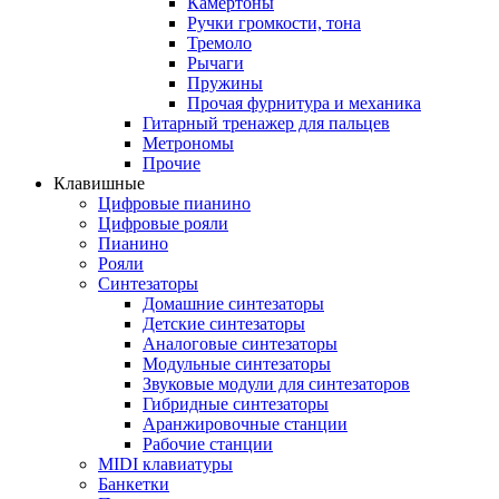
Камертоны
Ручки громкости, тона
Тремоло
Рычаги
Пружины
Прочая фурнитура и механика
Гитарный тренажер для пальцев
Метрономы
Прочие
Клавишные
Цифровые пианино
Цифровые рояли
Пианино
Рояли
Синтезаторы
Домашние синтезаторы
Детские синтезаторы
Аналоговые синтезаторы
Модульные синтезаторы
Звуковые модули для синтезаторов
Гибридные синтезаторы
Аранжировочные станции
Рабочие станции
MIDI клавиатуры
Банкетки