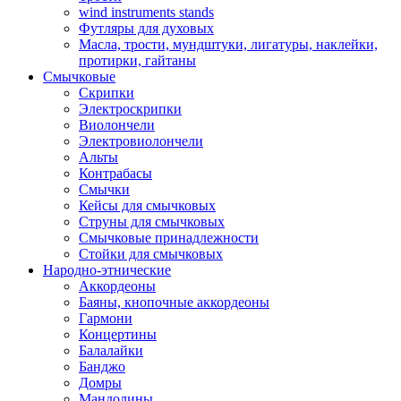
wind instruments stands
Футляры для духовых
Масла, трости, мундштуки, лигатуры, наклейки,
протирки, гайтаны
Смычковые
Скрипки
Электроскрипки
Виолончели
Электровиолончели
Альты
Контрабасы
Смычки
Кейсы для смычковых
Струны для смычковых
Смычковые принадлежности
Стойки для смычковых
Народно-этнические
Аккордеоны
Баяны, кнопочные аккордеоны
Гармони
Концертины
Балалайки
Банджо
Домры
Мандолины