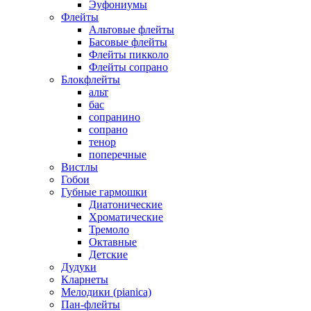
Эуфониумы
Флейты
Альтовые флейты
Басовые флейты
Флейты пикколо
Флейты сопрано
Блокфлейты
альт
бас
сопранино
сопрано
тенор
поперечные
Вистлы
Гобои
Губные гармошки
Диатонические
Хроматические
Тремоло
Октавные
Детские
Дудуки
Кларнеты
Мелодики (pianica)
Пан-флейты