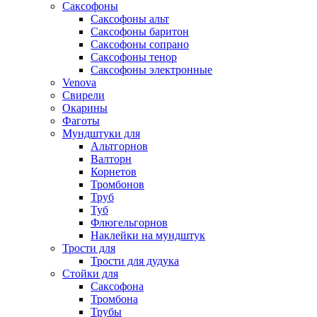
Саксофоны
Саксофоны альт
Саксофоны баритон
Саксофоны сопрано
Саксофоны тенор
Саксофоны электронные
Venova
Свирели
Окарины
Фаготы
Мундштуки для
Альтгорнов
Валторн
Корнетов
Тромбонов
Труб
Туб
Флюгельгорнов
Наклейки на мундштук
Трости для
Трости для дудука
Стойки для
Саксофона
Тромбона
Трубы