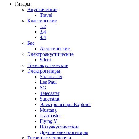
Гитары
Акустические
Travel
Классические
1/2
3/4
4/4
Бас
Акустические
Электроакустические
Silent
Трансакустические
Электрогитары
Stratocaster
Les Paul
SG
Telecaster
Superstrat
Электрогитары Explorer
Mustang
Jazzmaster
Flying V
Полуакустические
Другие электрогитары
Гитарные усилители