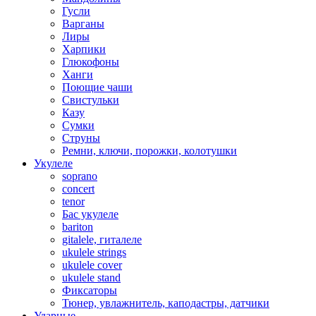
Гусли
Варганы
Лиры
Харпики
Глюкофоны
Ханги
Поющие чаши
Свистульки
Казу
Сумки
Струны
Ремни, ключи, порожки, колотушки
Укулеле
soprano
concert
tenor
Бас укулеле
bariton
gitalele, гиталеле
ukulele strings
ukulele cover
ukulele stand
Фиксаторы
Тюнер, увлажнитель, каподастры, датчики
Ударные