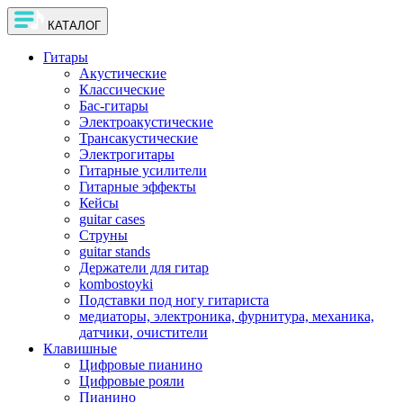
КАТАЛОГ
Гитары
Акустические
Классические
Бас-гитары
Электроакустические
Трансакустические
Электрогитары
Гитарные усилители
Гитарные эффекты
Кейсы
guitar cases
Струны
guitar stands
Держатели для гитар
kombostoyki
Подставки под ногу гитариста
медиаторы, электроника, фурнитура, механика,
датчики, очистители
Клавишные
Цифровые пианино
Цифровые рояли
Пианино