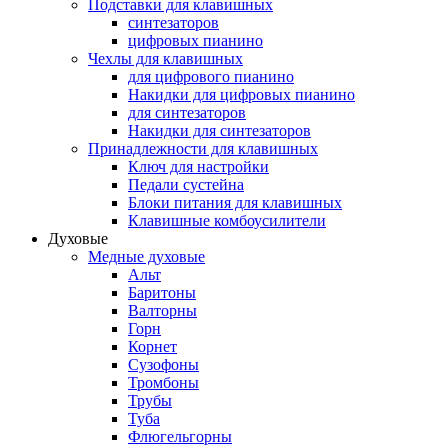
Подставки для клавишных
синтезаторов
цифровых пианино
Чехлы для клавишных
для цифрового пианино
Накидки для цифровых пианино
для синтезаторов
Накидки для синтезаторов
Принадлежности для клавишных
Ключ для настройки
Педали сустейна
Блоки питания для клавишных
Клавишные комбоусилители
Духовые
Медные духовые
Альт
Баритоны
Валторны
Горн
Корнет
Сузофоны
Тромбоны
Трубы
Туба
Флюгельгорны