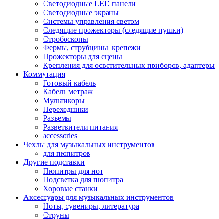
Светодиодные LED панели
Светодиодные экраны
Системы управления светом
Следящие прожекторы (следящие пушки)
Стробоскопы
Фермы, струбцины, крепежи
Прожекторы для сцены
Крепления для осветительных приборов, адаптеры
Коммутация
Готовый кабель
Кабель метраж
Мультикоры
Переходники
Разъемы
Разветвители питания
accessories
Чехлы для музыкальных инструментов
для пюпитров
Другие подставки
Пюпитры для нот
Подсветка для пюпитра
Хоровые станки
Аксессуары для музыкальных инструментов
Ноты, сувениры, литература
Струны