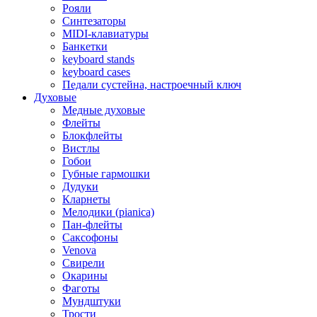
Рояли
Синтезаторы
MIDI-клавиатуры
Банкетки
keyboard stands
keyboard cases
Педали сустейна, настроечный ключ
Духовые
Медные духовые
Флейты
Блокфлейты
Вистлы
Гобои
Губные гармошки
Дудуки
Кларнеты
Мелодики (pianica)
Пан-флейты
Саксофоны
Venova
Свирели
Окарины
Фаготы
Мундштуки
Трости