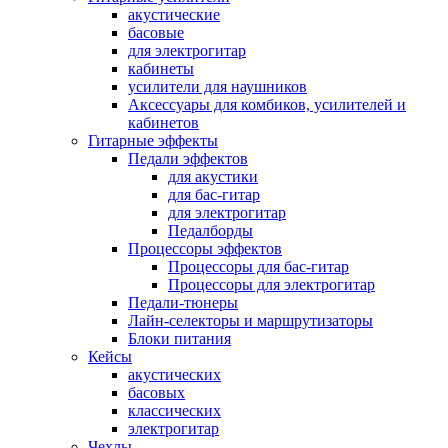
акустические
басовые
для электрогитар
кабинеты
усилители для наушников
Аксессуары для комбиков, усилителей и
кабинетов
Гитарные эффекты
Педали эффектов
для акустики
для бас-гитар
для электрогитар
Педалборды
Процессоры эффектов
Процессоры для бас-гитар
Процессоры для электрогитар
Педали-тюнеры
Лайн-селекторы и маршрутизаторы
Блоки питания
Кейсы
акустических
басовых
классических
электрогитар
Чехлы