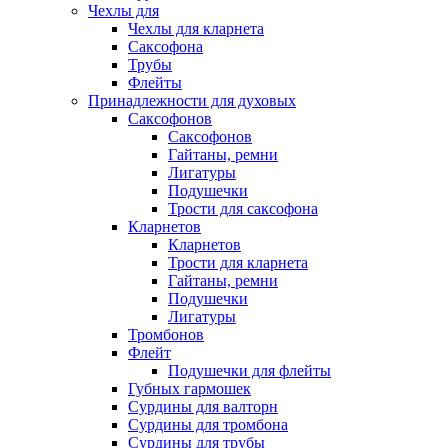
Чехлы для
Чехлы для кларнета
Саксофона
Трубы
Флейты
Принадлежности для духовых
Саксофонов
Саксофонов
Гайтаны, ремни
Лигатуры
Подушечки
Трости для саксофона
Кларнетов
Кларнетов
Трости для кларнета
Гайтаны, ремни
Подушечки
Лигатуры
Тромбонов
Флейт
Подушечки для флейты
Губных гармошек
Сурдины для валторн
Сурдины для тромбона
Сурдины для трубы