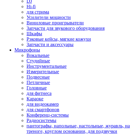
DJ
Hi-fi
для стрима
Усилители мощности
Виниловые проигрыватели
Запчасти для звукового оборудования
Шкафы
Рэковые кейсы, мягкие кожухи
Запчасти и аксессуары
Микрофоны
Вокальные
Студийные
Инструментальные
Измерительные
Подвесные
Петличные
Головные
для фитнеса
Караоке
для видеокамер
для смартфонов
Конференц-системы
Радиосистемы
пантографы, напольные, настольные, журавль, на
треноге, круглом основании, для подзвучки