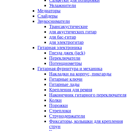
Салфетки для полировки
Увлажнители
Медиаторы
Слайдеры
Звукосниматели
Трансакустические
для акустических гитар
для бас-гитар
для электрогитар
Гитарная электроника
Гнезда джек (jack)
Переключатели
Потенциометры
Гитарная фурнитура и механика
Накладки на корпус, пикгарды
Гитарные ключи
Гитарные лады
Крепления для ремня
Наконечник гитарного переключателя
Колки
Порожки
Стреплоки
Струнодержатели
Фиксаторы, колышки для крепления
струн