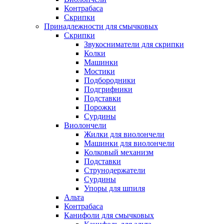
Контрабаса
Скрипки
Принадлежности для смычковых
Скрипки
Звукосниматели для скрипки
Колки
Машинки
Мостики
Подбородники
Подгрифники
Подставки
Порожки
Сурдины
Виолончели
Жилки для виолончели
Машинки для виолончели
Колковый механизм
Подставки
Струнодержатели
Сурдины
Упоры для шпиля
Альта
Контрабаса
Канифоли для смычковых