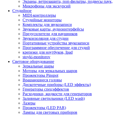
Экраны, ветрозащита, поп-фильтры, подвесы паук,
Микрофоны для экскурсий
Студийное
MIDI-контроллеры
Студийные мониторы
Комплекты для звукозаписи
Звуковые карты, аудиоинтерфейсы
Предусилители для наушников
Звукоизоляция для студии
Портативные устройства звукозаписи
Программное обеспечение для студий
крепежи для ноутбуков, Ipad
stoyki-monitorov
Световое оборудование
Зеркальные шары
Моторы для зеркальных шаров
Прожекторы Pinspot
Вращающиеся головы
Дискотечные приборы (LED эффекты)
Генераторы спецэффектов
Расходники, жидкости для генераторов
Заливные светильники (LED wash)
Лазеры
Прожекторы (LED PAR)
Лампы для световых приборов