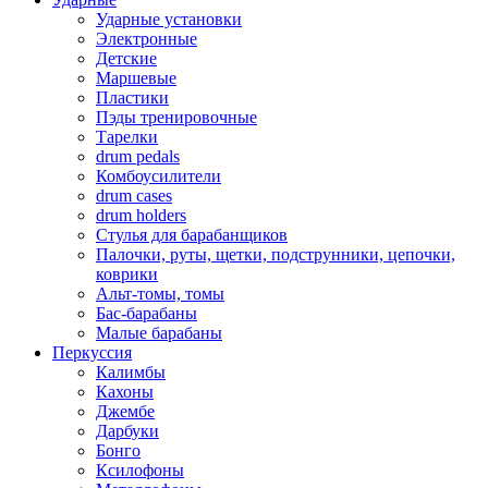
Ударные установки
Электронные
Детские
Маршевые
Пластики
Пэды тренировочные
Тарелки
drum pedals
Комбоусилители
drum cases
drum holders
Стулья для барабанщиков
Палочки, руты, щетки, подструнники, цепочки,
коврики
Альт-томы, томы
Бас-барабаны
Малые барабаны
Перкуссия
Калимбы
Кахоны
Джембе
Дарбуки
Бонго
Ксилофоны