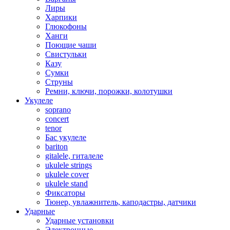
Лиры
Харпики
Глюкофоны
Ханги
Поющие чаши
Свистульки
Казу
Сумки
Струны
Ремни, ключи, порожки, колотушки
Укулеле
soprano
concert
tenor
Бас укулеле
bariton
gitalele, гиталеле
ukulele strings
ukulele cover
ukulele stand
Фиксаторы
Тюнер, увлажнитель, каподастры, датчики
Ударные
Ударные установки
Электронные