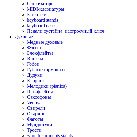
Синтезаторы
MIDI-клавиатуры
Банкетки
keyboard stands
keyboard cases
Педали сустейна, настроечный ключ
Духовые
Медные духовые
Флейты
Блокфлейты
Вистлы
Гобои
Губные гармошки
Дудуки
Кларнеты
Мелодики (pianica)
Пан-флейты
Саксофоны
Venova
Свирели
Окарины
Фаготы
Мундштуки
Трости
wind instruments stands