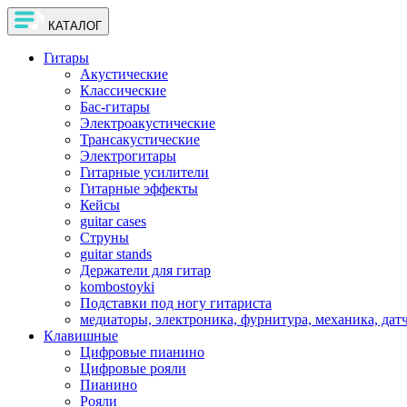
КАТАЛОГ
Гитары
Акустические
Классические
Бас-гитары
Электроакустические
Трансакустические
Электрогитары
Гитарные усилители
Гитарные эффекты
Кейсы
guitar cases
Струны
guitar stands
Держатели для гитар
kombostoyki
Подставки под ногу гитариста
медиаторы, электроника, фурнитура, механика, дат
Клавишные
Цифровые пианино
Цифровые рояли
Пианино
Рояли