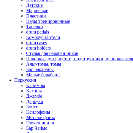
Детские
Маршевые
Пластики
Пэды тренировочные
Тарелки
drum pedals
Комбоусилители
drum cases
drum holders
Стулья для барабанщиков
Палочки, руты, щетки, подструнники, цепочки, ко
Альт-томы, томы
Бас-барабаны
Малые барабаны
Перкуссия
Калимбы
Кахоны
Джембе
Дарбуки
Бонго
Ксилофоны
Металлофоны
Глокеншпили
Бар Чаймс