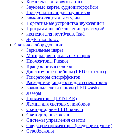
Комплекты для звукозаписи
Звуковые карты, аудиоинтерфейсы
Предусилители для наушников
Звукоизоляция для студии
Портативные устройства звукозаписи
Программное обеспечение для студий
крепежи для ноутбуков, Ipad
stoyki-monitorov
Световое оборудование
Зеркальные шары
Моторы для зеркальных шаров
Прожекторы Pinspot
Вращающиеся головы
Дискотечные приборы (LED эффекты)
Генераторы спецэффектов
Расходники, жидкости для генераторов
Заливные светильники (LED wash)
Лазеры
Прожекторы (LED PAR)
Лампы для световых приборов
Светодиодные LED панели
Светодиодные экраны
Системы управления светом
Следящие прожекторы (следящие пушки)
Стробоскопы