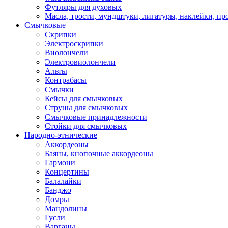
Футляры для духовых
Масла, трости, мундштуки, лигатуры, наклейки, пр
Смычковые
Скрипки
Электроскрипки
Виолончели
Электровиолончели
Альты
Контрабасы
Смычки
Кейсы для смычковых
Струны для смычковых
Смычковые принадлежности
Стойки для смычковых
Народно-этнические
Аккордеоны
Баяны, кнопочные аккордеоны
Гармони
Концертины
Балалайки
Банджо
Домры
Мандолины
Гусли
Варганы