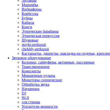
Литавры
Маримбы
Вибрафоны
Ковбеллы
Бубны
Кабасы
Конги
Этнические барабаны
Этническая перкуссия
Шумовые
stoyki-perkussii
chekhly-perkussii
Кастаньеты, джинглы, накладка на сиденье, крепл
Звуковое оборудование
Колонки, сабвуферы, активные, пассивные
Трансляционное
Комплекты
Микшерные пульты
Мониторы сценические
Обработка звука
Наушники
DJ
Hi-fi
для стрима
Усилители мощности