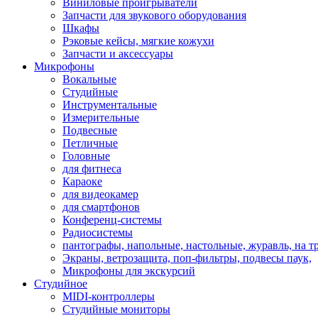
Виниловые проигрыватели
Запчасти для звукового оборудования
Шкафы
Рэковые кейсы, мягкие кожухи
Запчасти и аксессуары
Микрофоны
Вокальные
Студийные
Инструментальные
Измерительные
Подвесные
Петличные
Головные
для фитнеса
Караоке
для видеокамер
для смартфонов
Конференц-системы
Радиосистемы
пантографы, напольные, настольные, журавль, на т
Экраны, ветрозащита, поп-фильтры, подвесы паук,
Микрофоны для экскурсий
Студийное
MIDI-контроллеры
Студийные мониторы