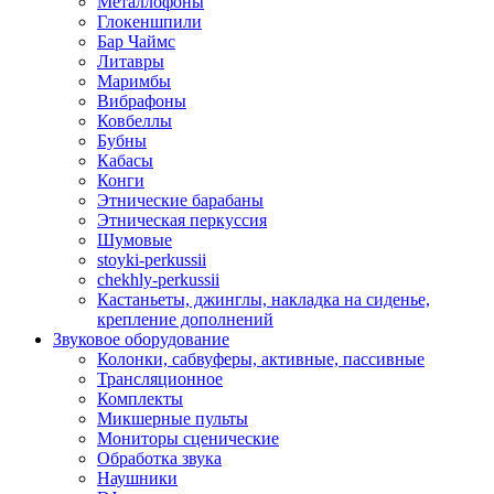
Металлофоны
Глокеншпили
Бар Чаймс
Литавры
Маримбы
Вибрафоны
Ковбеллы
Бубны
Кабасы
Конги
Этнические барабаны
Этническая перкуссия
Шумовые
stoyki-perkussii
chekhly-perkussii
Кастаньеты, джинглы, накладка на сиденье,
крепление дополнений
Звуковое оборудование
Колонки, сабвуферы, активные, пассивные
Трансляционное
Комплекты
Микшерные пульты
Мониторы сценические
Обработка звука
Наушники