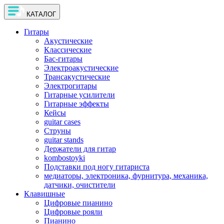
КАТАЛОГ
Гитары
Акустические
Классические
Бас-гитары
Электроакустические
Трансакустические
Электрогитары
Гитарные усилители
Гитарные эффекты
Кейсы
guitar cases
Струны
guitar stands
Держатели для гитар
kombostoyki
Подставки под ногу гитариста
медиаторы, электроника, фурнитура, механика,
датчики, очистители
Клавишные
Цифровые пианино
Цифровые рояли
Пианино