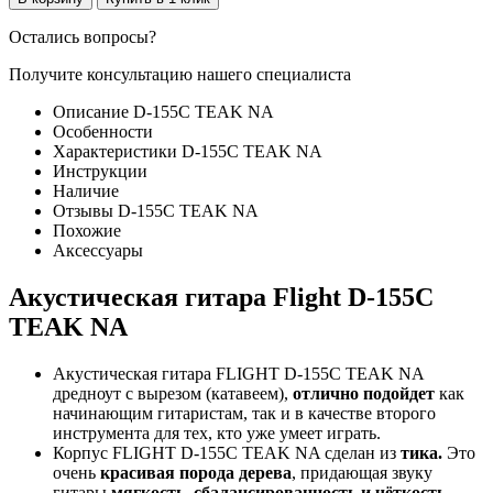
Остались вопросы?
Получите консультацию нашего специалиста
Описание D-155C TEAK NA
Особенности
Характеристики D-155C TEAK NA
Инструкции
Наличие
Отзывы D-155C TEAK NA
Похожие
Аксессуары
Акустическая гитара Flight D-155C
TEAK NA
Акустическая гитара FLIGHT D-155C TEAK NA
дредноут с вырезом (катавеем),
отлично подойдет
как
начинающим гитаристам, так и в качестве второго
инструмента для тех, кто уже умеет играть.
Корпус FLIGHT D-155C TEAK NA сделан из
тика.
Это
очень
красивая порода дерева
, придающая звуку
гитары
мягкость, сбалансированность и чёткость.