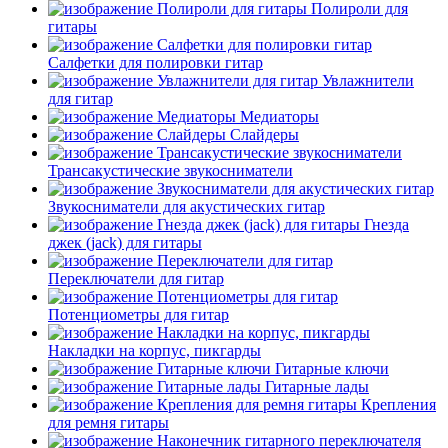
Полироли для
гитары
Салфетки для полировки гитар
Увлажнители
для гитар
Медиаторы
Слайдеры
Трансакустические звукосниматели
Звукосниматели для акустических гитар
Гнезда
джек (jack) для гитары
Переключатели для гитар
Потенциометры для гитар
Накладки на корпус, пикгарды
Гитарные ключи
Гитарные лады
Крепления
для ремня гитары