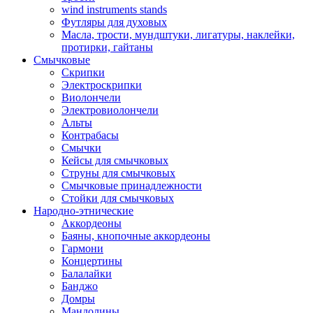
wind instruments stands
Футляры для духовых
Масла, трости, мундштуки, лигатуры, наклейки,
протирки, гайтаны
Смычковые
Скрипки
Электроскрипки
Виолончели
Электровиолончели
Альты
Контрабасы
Смычки
Кейсы для смычковых
Струны для смычковых
Смычковые принадлежности
Стойки для смычковых
Народно-этнические
Аккордеоны
Баяны, кнопочные аккордеоны
Гармони
Концертины
Балалайки
Банджо
Домры
Мандолины