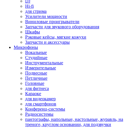
DJ
Hi-fi
для стрима
Усилители мощности
Виниловые проигрыватели
Запчасти для звукового оборудования
Шкафы
Рэковые кейсы, мягкие кожухи
Запчасти и аксессуары
Микрофоны
Вокальные
Студийные
Инструментальные
Измерительные
Подвесные
Петличные
Головные
для фитнеса
Караоке
для видеокамер
для смартфонов
Конференц-системы
Радиосистемы
пантографы, напольные, настольные, журавль, на
треноге, круглом основании, для подзвучки