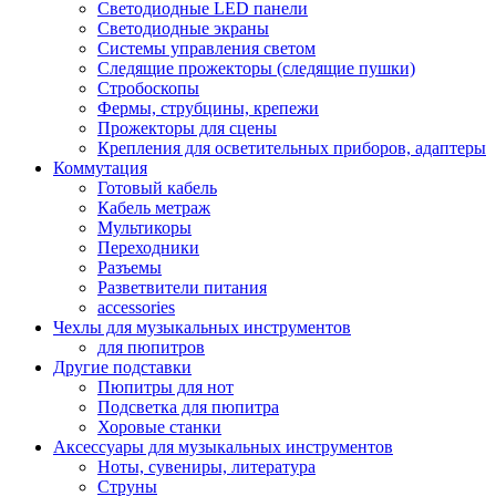
Светодиодные LED панели
Светодиодные экраны
Системы управления светом
Следящие прожекторы (следящие пушки)
Стробоскопы
Фермы, струбцины, крепежи
Прожекторы для сцены
Крепления для осветительных приборов, адаптеры
Коммутация
Готовый кабель
Кабель метраж
Мультикоры
Переходники
Разъемы
Разветвители питания
accessories
Чехлы для музыкальных инструментов
для пюпитров
Другие подставки
Пюпитры для нот
Подсветка для пюпитра
Хоровые станки
Аксессуары для музыкальных инструментов
Ноты, сувениры, литература
Струны