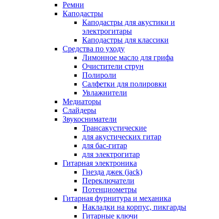
Ремни
Каподастры
Каподастры для акустики и
электрогитары
Каподастры для классики
Средства по уходу
Лимонное масло для грифа
Очистители струн
Полироли
Салфетки для полировки
Увлажнители
Медиаторы
Слайдеры
Звукосниматели
Трансакустические
для акустических гитар
для бас-гитар
для электрогитар
Гитарная электроника
Гнезда джек (jack)
Переключатели
Потенциометры
Гитарная фурнитура и механика
Накладки на корпус, пикгарды
Гитарные ключи