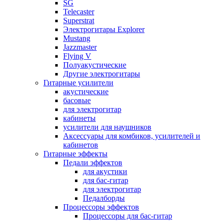
SG
Telecaster
Superstrat
Электрогитары Explorer
Mustang
Jazzmaster
Flying V
Полуакустические
Другие электрогитары
Гитарные усилители
акустические
басовые
для электрогитар
кабинеты
усилители для наушников
Аксессуары для комбиков, усилителей и
кабинетов
Гитарные эффекты
Педали эффектов
для акустики
для бас-гитар
для электрогитар
Педалборды
Процессоры эффектов
Процессоры для бас-гитар