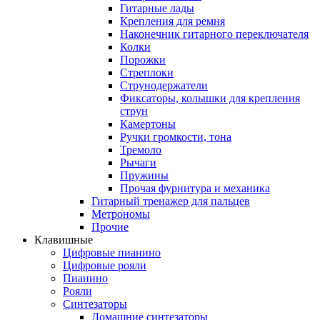
Гитарные лады
Крепления для ремня
Наконечник гитарного переключателя
Колки
Порожки
Стреплоки
Струнодержатели
Фиксаторы, колышки для крепления
струн
Камертоны
Ручки громкости, тона
Тремоло
Рычаги
Пружины
Прочая фурнитура и механика
Гитарный тренажер для пальцев
Метрономы
Прочие
Клавишные
Цифровые пианино
Цифровые рояли
Пианино
Рояли
Синтезаторы
Домашние синтезаторы