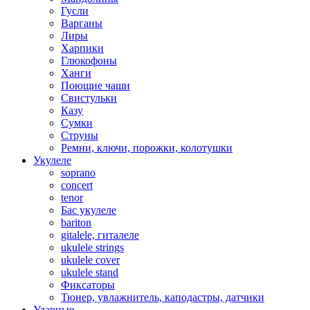
Гусли
Варганы
Лиры
Харпики
Глюкофоны
Ханги
Поющие чаши
Свистульки
Казу
Сумки
Струны
Ремни, ключи, порожки, колотушки
Укулеле
soprano
concert
tenor
Бас укулеле
bariton
gitalele, гиталеле
ukulele strings
ukulele cover
ukulele stand
Фиксаторы
Тюнер, увлажнитель, каподастры, датчики
Ударные