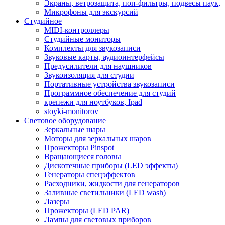
Экраны, ветрозащита, поп-фильтры, подвесы паук,
Микрофоны для экскурсий
Студийное
MIDI-контроллеры
Студийные мониторы
Комплекты для звукозаписи
Звуковые карты, аудиоинтерфейсы
Предусилители для наушников
Звукоизоляция для студии
Портативные устройства звукозаписи
Программное обеспечение для студий
крепежи для ноутбуков, Ipad
stoyki-monitorov
Световое оборудование
Зеркальные шары
Моторы для зеркальных шаров
Прожекторы Pinspot
Вращающиеся головы
Дискотечные приборы (LED эффекты)
Генераторы спецэффектов
Расходники, жидкости для генераторов
Заливные светильники (LED wash)
Лазеры
Прожекторы (LED PAR)
Лампы для световых приборов