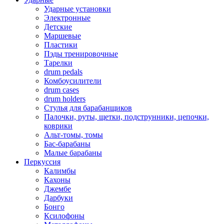
Ударные установки
Электронные
Детские
Маршевые
Пластики
Пэды тренировочные
Тарелки
drum pedals
Комбоусилители
drum cases
drum holders
Стулья для барабанщиков
Палочки, руты, щетки, подструнники, цепочки,
коврики
Альт-томы, томы
Бас-барабаны
Малые барабаны
Перкуссия
Калимбы
Кахоны
Джембе
Дарбуки
Бонго
Ксилофоны