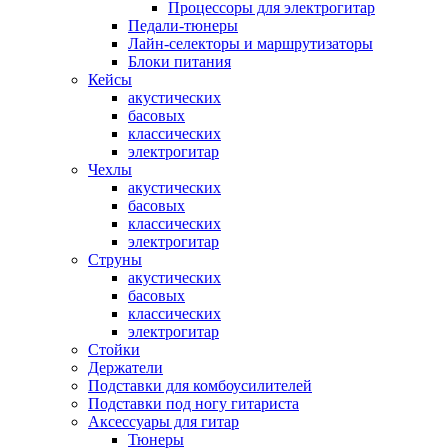
Процессоры для электрогитар
Педали-тюнеры
Лайн-селекторы и маршрутизаторы
Блоки питания
Кейсы
акустических
басовых
классических
электрогитар
Чехлы
акустических
басовых
классических
электрогитар
Струны
акустических
басовых
классических
электрогитар
Стойки
Держатели
Подставки для комбоусилителей
Подставки под ногу гитариста
Аксессуары для гитар
Тюнеры