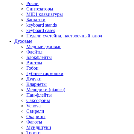
Рояли
Синтезаторы
MIDI-клавиатуры
Банкетки
keyboard stands
keyboard cases
Педали сустейна, настроечный ключ
Духовые
Медные духовые
Флейты
Блокфлейты
Вистлы
Гобои
Губные гармошки
Дудуки
Кларнеты
Мелодики (pianica)
Пан-флейты
Саксофоны
Venova
Свирели
Окарины
Фаготы
Мундштуки
Трости