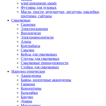
wind instruments stands
Футляры для духовых
Масла, трости, мундштуки, лигатуры, наклейки,
протирки, гайтаны
Смычковые
Скрипки
Электроскрипки
Виолончели
Электровиолончели
Альты
Контрабасы
Смычки
Кейсы для смычковых
Струны для смычковых
Смычковые принадлежности
Стойки для смычковых
Народно-этнические
Аккордеоны
Баяны, кнопочные аккордеоны
Гармони
Концертины
Балалайки
Банджо
Домры
Мандолины