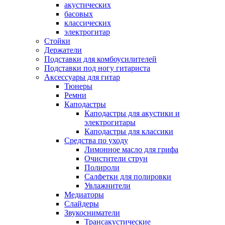
акустических
басовых
классических
электрогитар
Стойки
Держатели
Подставки для комбоусилителей
Подставки под ногу гитариста
Аксессуары для гитар
Тюнеры
Ремни
Каподастры
Каподастры для акустики и
электрогитары
Каподастры для классики
Средства по уходу
Лимонное масло для грифа
Очистители струн
Полироли
Салфетки для полировки
Увлажнители
Медиаторы
Слайдеры
Звукосниматели
Трансакустические