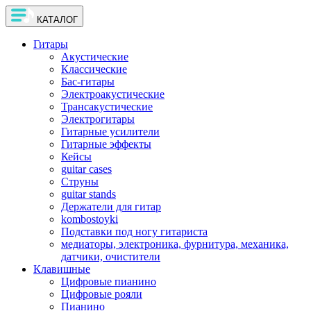
КАТАЛОГ
Гитары
Акустические
Классические
Бас-гитары
Электроакустические
Трансакустические
Электрогитары
Гитарные усилители
Гитарные эффекты
Кейсы
guitar cases
Струны
guitar stands
Держатели для гитар
kombostoyki
Подставки под ногу гитариста
медиаторы, электроника, фурнитура, механика,
датчики, очистители
Клавишные
Цифровые пианино
Цифровые рояли
Пианино