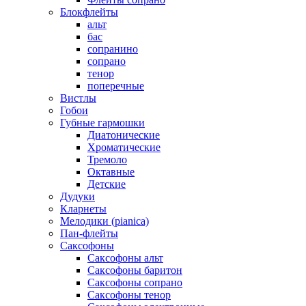
Блокфлейты
альт
бас
сопранино
сопрано
тенор
поперечные
Вистлы
Гобои
Губные гармошки
Диатонические
Хроматические
Тремоло
Октавные
Детские
Дудуки
Кларнеты
Мелодики (pianica)
Пан-флейты
Саксофоны
Саксофоны альт
Саксофоны баритон
Саксофоны сопрано
Саксофоны тенор