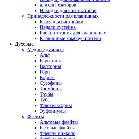
для синтезаторов
Накидки для синтезаторов
Принадлежности для клавишных
Ключ для настройки
Педали сустейна
Блоки питания для клавишных
Клавишные комбоусилители
Духовые
Медные духовые
Альт
Баритоны
Валторны
Горн
Корнет
Сузофоны
Тромбоны
Трубы
Туба
Флюгельгорны
Эуфониумы
Флейты
Альтовые флейты
Басовые флейты
Флейты пикколо
Флейты сопрано