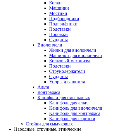
Колки
Машинки
Мостики
Подбородники
Подгрифники
Подставки
Порожки
Сурдины
Виолончели
Жилки для виолончели
Машинки для виолончели
Колковый механизм
Подставки
Струнодержатели
Сурдины
Упоры для шпиля
Альта
Контрабаса
Канифоли для смычковых
Канифоль для альта
Канифоль для виолончели
Канифоль для контрабаса
Канифоль для скрипки
Стойки для смычковых
Народные, струнные, этнические