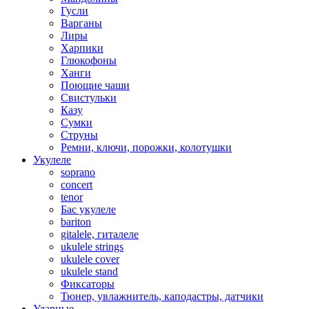
Гусли
Варганы
Лиры
Харпики
Глюкофоны
Ханги
Поющие чаши
Свистульки
Казу
Сумки
Струны
Ремни, ключи, порожки, колотушки
Укулеле
soprano
concert
tenor
Бас укулеле
bariton
gitalele, гиталеле
ukulele strings
ukulele cover
ukulele stand
Фиксаторы
Тюнер, увлажнитель, каподастры, датчики
Ударные