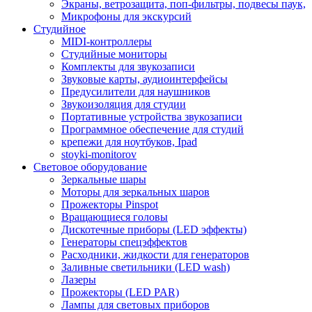
Экраны, ветрозащита, поп-фильтры, подвесы паук,
Микрофоны для экскурсий
Студийное
MIDI-контроллеры
Студийные мониторы
Комплекты для звукозаписи
Звуковые карты, аудиоинтерфейсы
Предусилители для наушников
Звукоизоляция для студии
Портативные устройства звукозаписи
Программное обеспечение для студий
крепежи для ноутбуков, Ipad
stoyki-monitorov
Световое оборудование
Зеркальные шары
Моторы для зеркальных шаров
Прожекторы Pinspot
Вращающиеся головы
Дискотечные приборы (LED эффекты)
Генераторы спецэффектов
Расходники, жидкости для генераторов
Заливные светильники (LED wash)
Лазеры
Прожекторы (LED PAR)
Лампы для световых приборов