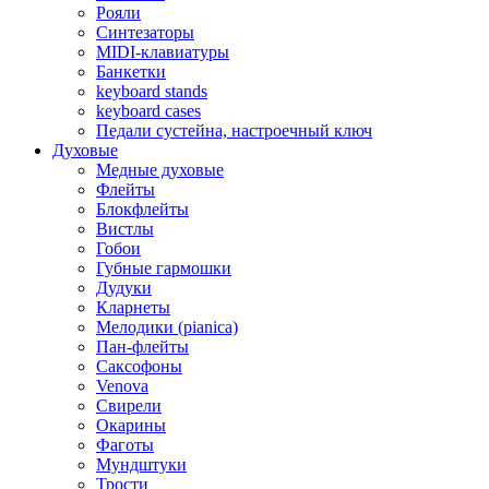
Рояли
Синтезаторы
MIDI-клавиатуры
Банкетки
keyboard stands
keyboard cases
Педали сустейна, настроечный ключ
Духовые
Медные духовые
Флейты
Блокфлейты
Вистлы
Гобои
Губные гармошки
Дудуки
Кларнеты
Мелодики (pianica)
Пан-флейты
Саксофоны
Venova
Свирели
Окарины
Фаготы
Мундштуки
Трости