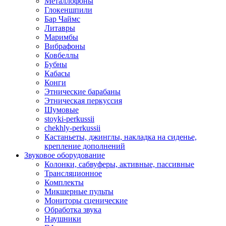
Металлофоны
Глокеншпили
Бар Чаймс
Литавры
Маримбы
Вибрафоны
Ковбеллы
Бубны
Кабасы
Конги
Этнические барабаны
Этническая перкуссия
Шумовые
stoyki-perkussii
chekhly-perkussii
Кастаньеты, джинглы, накладка на сиденье,
крепление дополнений
Звуковое оборудование
Колонки, сабвуферы, активные, пассивные
Трансляционное
Комплекты
Микшерные пульты
Мониторы сценические
Обработка звука
Наушники