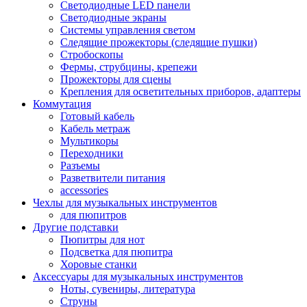
Светодиодные LED панели
Светодиодные экраны
Системы управления светом
Следящие прожекторы (следящие пушки)
Стробоскопы
Фермы, струбцины, крепежи
Прожекторы для сцены
Крепления для осветительных приборов, адаптеры
Коммутация
Готовый кабель
Кабель метраж
Мультикоры
Переходники
Разъемы
Разветвители питания
accessories
Чехлы для музыкальных инструментов
для пюпитров
Другие подставки
Пюпитры для нот
Подсветка для пюпитра
Хоровые станки
Аксессуары для музыкальных инструментов
Ноты, сувениры, литература
Струны