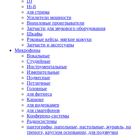
DJ
Hi-fi
для стрима
Усилители мощности
Виниловые проигрыватели
Запчасти для звукового оборудования
Шкафы
Рэковые кейсы, мягкие кожухи
Запчасти и аксессуары
Микрофоны
Вокальные
Студийные
Инструментальные
Измерительные
Подвесные
Петличные
Головные
для фитнеса
Караоке
для видеокамер
для смартфонов
Конференц-системы
Радиосистемы
пантографы, напольные, настольные, журавль, на
треноге, круглом основании, для подзвучки