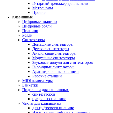
Гитарный тренажер для пальцев
Метрономы
Прочие
Клавишные
Цифровые пианино
Цифровые рояли
Пианино
Рояли
Синтезаторы
Домашние синтезаторы
Детские синтезаторы
Аналоговые синтезаторы
Модульные синтезаторы
Звуковые модули для синтезаторов
Гибридные синтезаторы
Аранжировочные станции
Рабочие станции
MIDI клавиатуры
Банкетки
Подставки для клавишных
синтезаторов
цифровых пианино
Чехлы для клавишных
для цифрового пианино
Накидки для цифровых пианино