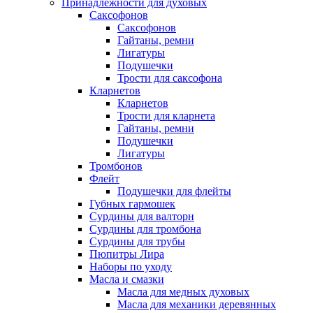
Принадлежности для духовых
Саксофонов
Саксофонов
Гайтаны, ремни
Лигатуры
Подушечки
Трости для саксофона
Кларнетов
Кларнетов
Трости для кларнета
Гайтаны, ремни
Подушечки
Лигатуры
Тромбонов
Флейт
Подушечки для флейты
Губных гармошек
Сурдины для валторн
Сурдины для тромбона
Сурдины для трубы
Пюпитры Лира
Наборы по уходу
Масла и смазки
Масла для медных духовых
Масла для механики деревянных