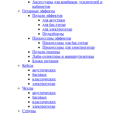
Аксессуары для комбиков, усилителей и
кабинетов
Гитарные эффекты
Педали эффектов
для акустики
для бас-гитар
для электрогитар
Педалборды
Процессоры эффектов
Процессоры для бас-гитар
Процессоры для электрогитар
Педали-тюнеры
Лайн-селекторы и маршрутизаторы
Блоки питания
Кейсы
акустических
басовых
классических
электрогитар
Чехлы
акустических
басовых
классических
электрогитар
Струны