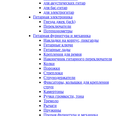
для акустических гитар
для бас-гитар
для электрогитар
Гитарная электроника
Гнезда джек (jack)
Переключатели
Потенциометры
Гитарная фурнитура и механика
Накладки на корпус, пикгарды
Гитарные ключи
Гитарные лады
Крепления для ремня
Наконечник гитарного переключателя
Колки
Порожки
Стреплоки
Струнодержатели
Фиксаторы, колышки для крепления
струн
Камертоны
Ручки громкости, тона
Тремоло
Рычаги
Пружины
Прочая фурнитура и механика