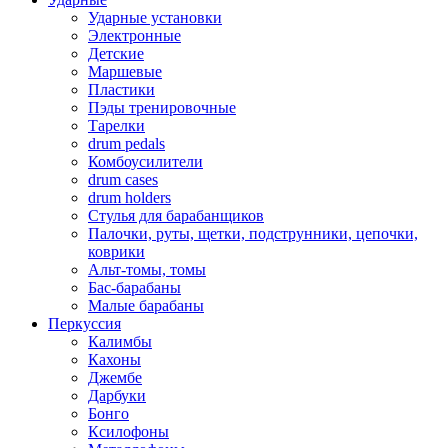
Ударные установки
Электронные
Детские
Маршевые
Пластики
Пэды тренировочные
Тарелки
drum pedals
Комбоусилители
drum cases
drum holders
Стулья для барабанщиков
Палочки, руты, щетки, подструнники, цепочки,
коврики
Альт-томы, томы
Бас-барабаны
Малые барабаны
Перкуссия
Калимбы
Кахоны
Джембе
Дарбуки
Бонго
Ксилофоны