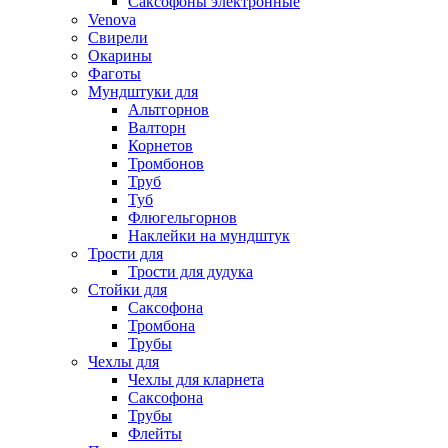
Саксофоны электронные
Venova
Свирели
Окарины
Фаготы
Мундштуки для
Альтгорнов
Валторн
Корнетов
Тромбонов
Труб
Туб
Флюгельгорнов
Наклейки на мундштук
Трости для
Трости для дудука
Стойки для
Саксофона
Тромбона
Трубы
Чехлы для
Чехлы для кларнета
Саксофона
Трубы
Флейты