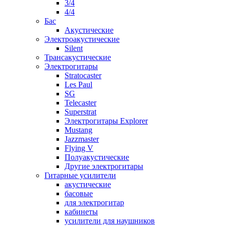
3/4
4/4
Бас
Акустические
Электроакустические
Silent
Трансакустические
Электрогитары
Stratocaster
Les Paul
SG
Telecaster
Superstrat
Электрогитары Explorer
Mustang
Jazzmaster
Flying V
Полуакустические
Другие электрогитары
Гитарные усилители
акустические
басовые
для электрогитар
кабинеты
усилители для наушников