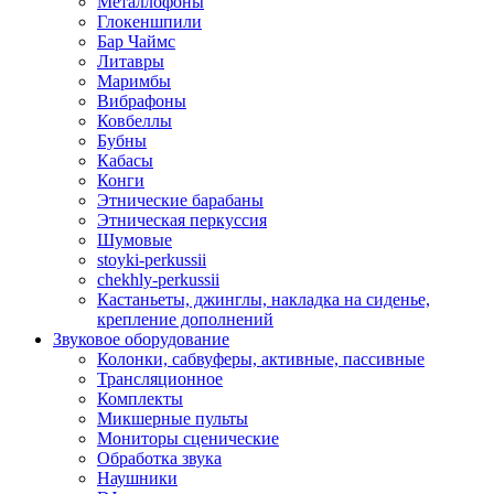
Металлофоны
Глокеншпили
Бар Чаймс
Литавры
Маримбы
Вибрафоны
Ковбеллы
Бубны
Кабасы
Конги
Этнические барабаны
Этническая перкуссия
Шумовые
stoyki-perkussii
chekhly-perkussii
Кастаньеты, джинглы, накладка на сиденье,
крепление дополнений
Звуковое оборудование
Колонки, сабвуферы, активные, пассивные
Трансляционное
Комплекты
Микшерные пульты
Мониторы сценические
Обработка звука
Наушники