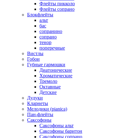
Флейты пикколо
Флейты сопрано
Блокфлейты
альт
бас
сопранино
сопрано
тенор
поперечные
Вистлы
Гобои
Губные гармошки
Диатонические
Хроматические
Тремоло
Октавные
Детские
Дудуки
Кларнеты
Мелодики (pianica)
Пан-флейты
Саксофоны
Саксофоны альт
Саксофоны баритон
Саксофоны сопрано