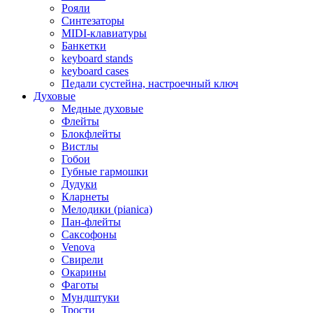
Рояли
Синтезаторы
MIDI-клавиатуры
Банкетки
keyboard stands
keyboard cases
Педали сустейна, настроечный ключ
Духовые
Медные духовые
Флейты
Блокфлейты
Вистлы
Гобои
Губные гармошки
Дудуки
Кларнеты
Мелодики (pianica)
Пан-флейты
Саксофоны
Venova
Свирели
Окарины
Фаготы
Мундштуки
Трости