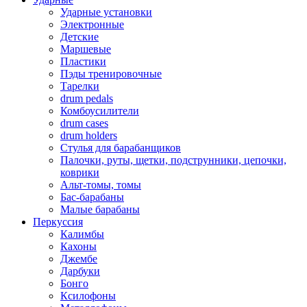
Ударные установки
Электронные
Детские
Маршевые
Пластики
Пэды тренировочные
Тарелки
drum pedals
Комбоусилители
drum cases
drum holders
Стулья для барабанщиков
Палочки, руты, щетки, подструнники, цепочки,
коврики
Альт-томы, томы
Бас-барабаны
Малые барабаны
Перкуссия
Калимбы
Кахоны
Джембе
Дарбуки
Бонго
Ксилофоны