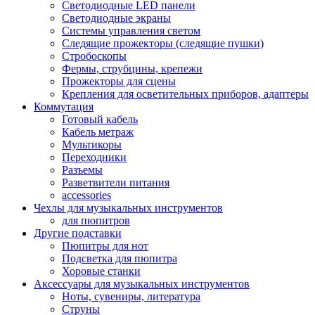
Светодиодные LED панели
Светодиодные экраны
Системы управления светом
Следящие прожекторы (следящие пушки)
Стробоскопы
Фермы, струбцины, крепежи
Прожекторы для сцены
Крепления для осветительных приборов, адаптеры
Коммутация
Готовый кабель
Кабель метраж
Мультикоры
Переходники
Разъемы
Разветвители питания
accessories
Чехлы для музыкальных инструментов
для пюпитров
Другие подставки
Пюпитры для нот
Подсветка для пюпитра
Хоровые станки
Аксессуары для музыкальных инструментов
Ноты, сувениры, литература
Струны