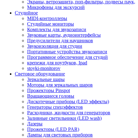
Экраны, ветрозащита, поп-фильтры, подвесы паук,
Микрофоны для экскурсий
Студийное
MIDI-контроллеры
Студийные мониторы
Комплекты для звукозаписи
Звуковые карты, аудиоинтерфейсы
Предусилители для наушников
Звукоизоляция для студии
Портативные устройства звукозаписи
Программное обеспечение для студий
крепежи для ноутбуков, Ipad
stoyki-monitorov
Световое оборудование
Зеркальные шары
Моторы для зеркальных шаров
Прожекторы Pinspot
Вращающиеся головы
Дискотечные приборы (LED эффекты)
Генераторы спецэффектов
Расходники, жидкости для генераторов
Заливные светильники (LED wash)
Лазеры
Прожекторы (LED PAR)
Лампы для световых приборов