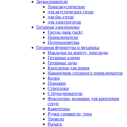
Звукосниматели
Трансакустические
для акустических гитар
для бас-гитар
для электрогитар
Гитарная электроника
Гнезда джек (jack)
Переключатели
Потенциометры
Гитарная фурнитура и механика
Накладки на корпус, пикгарды
Гитарные ключи
Гитарные лады
Крепления для ремня
Наконечник гитарного переключателя
Колки
Порожки
Стреплоки
Струнодержатели
Фиксаторы, колышки для крепления
струн
Камертоны
Ручки громкости, тона
Тремоло
Рычаги