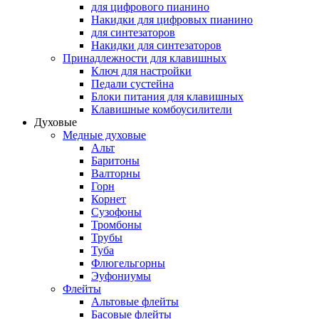
для цифрового пианино
Накидки для цифровых пианино
для синтезаторов
Накидки для синтезаторов
Принадлежности для клавишных
Ключ для настройки
Педали сустейна
Блоки питания для клавишных
Клавишные комбоусилители
Духовые
Медные духовые
Альт
Баритоны
Валторны
Горн
Корнет
Сузофоны
Тромбоны
Трубы
Туба
Флюгельгорны
Эуфониумы
Флейты
Альтовые флейты
Басовые флейты