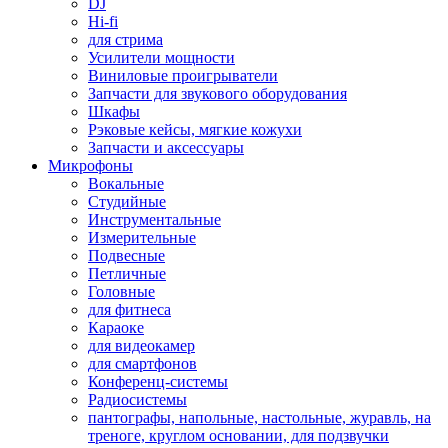
DJ
Hi-fi
для стрима
Усилители мощности
Виниловые проигрыватели
Запчасти для звукового оборудования
Шкафы
Рэковые кейсы, мягкие кожухи
Запчасти и аксессуары
Микрофоны
Вокальные
Студийные
Инструментальные
Измерительные
Подвесные
Петличные
Головные
для фитнеса
Караоке
для видеокамер
для смартфонов
Конференц-системы
Радиосистемы
пантографы, напольные, настольные, журавль, на
треноге, круглом основании, для подзвучки