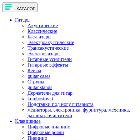
КАТАЛОГ
Гитары
Акустические
Классические
Бас-гитары
Электроакустические
Трансакустические
Электрогитары
Гитарные усилители
Гитарные эффекты
Кейсы
guitar cases
Струны
guitar stands
Держатели для гитар
kombostoyki
Подставки под ногу гитариста
медиаторы, электроника, фурнитура, механика,
датчики, очистители
Клавишные
Цифровые пианино
Цифровые рояли
Пианино