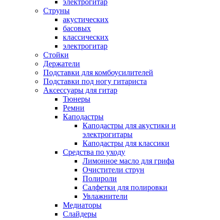
электрогитар
Струны
акустических
басовых
классических
электрогитар
Стойки
Держатели
Подставки для комбоусилителей
Подставки под ногу гитариста
Аксессуары для гитар
Тюнеры
Ремни
Каподастры
Каподастры для акустики и
электрогитары
Каподастры для классики
Средства по уходу
Лимонное масло для грифа
Очистители струн
Полироли
Салфетки для полировки
Увлажнители
Медиаторы
Слайдеры