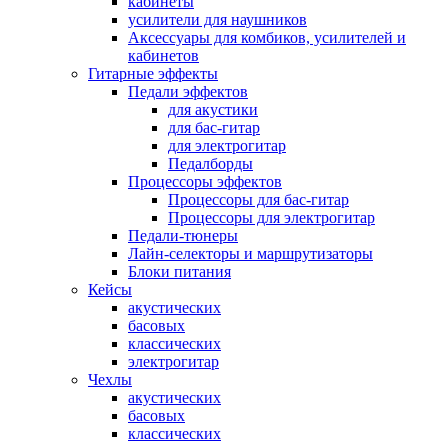
кабинеты
усилители для наушников
Аксессуары для комбиков, усилителей и
кабинетов
Гитарные эффекты
Педали эффектов
для акустики
для бас-гитар
для электрогитар
Педалборды
Процессоры эффектов
Процессоры для бас-гитар
Процессоры для электрогитар
Педали-тюнеры
Лайн-селекторы и маршрутизаторы
Блоки питания
Кейсы
акустических
басовых
классических
электрогитар
Чехлы
акустических
басовых
классических