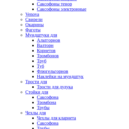
Саксофоны тенор
Саксофоны электронные
Venova
Свирели
Окарины
Фаготы
Мундштуки для
Альтгорнов
Валторн
Корнетов
Тромбонов
Труб
Туб
Флюгельгорнов
Наклейки на мундштук
Трости для
Трости для дудука
Стойки для
Саксофона
Тромбона
Трубы
Чехлы для
Чехлы для кларнета
Саксофона
Трубы