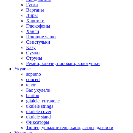
Гусли
Варганы
Лиры
Харпики
Глюкофоны
Ханги
Поющие чаши
Свистульки
Казу
Сумки
Струны
Ремни, ключи, порожки, колотушки
Укулеле
soprano
concert
tenor
Бас укулеле
bariton
gitalele, гиталеле
ukulele strings
ukulele cover
ukulele stand
Фиксаторы
Тюнер, увлажнитель, каподастры, датчики
Ударные