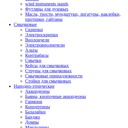
wind instruments stands
Футляры для духовых
Масла, трости, мундштуки, лигатуры, наклейки,
протирки, гайтаны
Смычковые
Скрипки
Электроскрипки
Виолончели
Электровиолончели
Альты
Контрабасы
Смычки
Кейсы для смычковых
Струны для смычковых
Смычковые принадлежности
Стойки для смычковых
Народно-этнические
Аккордеоны
Баяны, кнопочные аккордеоны
Гармони
Концертины
Балалайки
Банджо
Домры
Мандолины