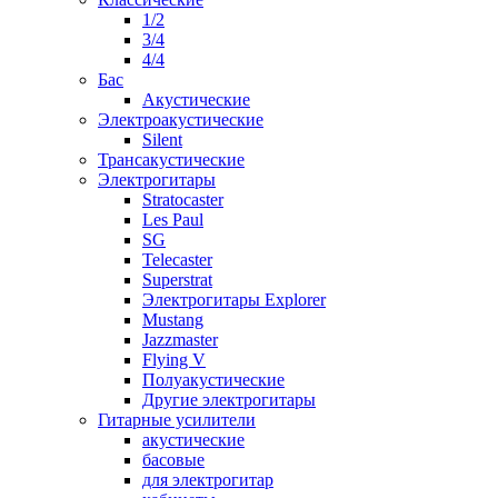
1/2
3/4
4/4
Бас
Акустические
Электроакустические
Silent
Трансакустические
Электрогитары
Stratocaster
Les Paul
SG
Telecaster
Superstrat
Электрогитары Explorer
Mustang
Jazzmaster
Flying V
Полуакустические
Другие электрогитары
Гитарные усилители
акустические
басовые
для электрогитар