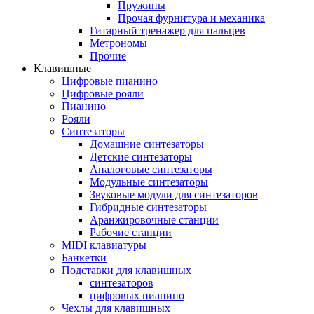
Пружины
Прочая фурнитура и механика
Гитарный тренажер для пальцев
Метрономы
Прочие
Клавишные
Цифровые пианино
Цифровые рояли
Пианино
Рояли
Синтезаторы
Домашние синтезаторы
Детские синтезаторы
Аналоговые синтезаторы
Модульные синтезаторы
Звуковые модули для синтезаторов
Гибридные синтезаторы
Аранжировочные станции
Рабочие станции
MIDI клавиатуры
Банкетки
Подставки для клавишных
синтезаторов
цифровых пианино
Чехлы для клавишных