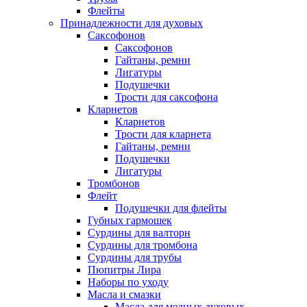
Флейты
Принадлежности для духовых
Саксофонов
Саксофонов
Гайтаны, ремни
Лигатуры
Подушечки
Трости для саксофона
Кларнетов
Кларнетов
Трости для кларнета
Гайтаны, ремни
Подушечки
Лигатуры
Тромбонов
Флейт
Подушечки для флейты
Губных гармошек
Сурдины для валторн
Сурдины для тромбона
Сурдины для трубы
Пюпитры Лира
Наборы по уходу
Масла и смазки
Масла для медных духовых