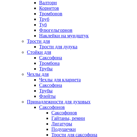
Валторн
Корнетов
Тромбонов
Труб
Туб
Флюгельгорнов
Наклейки на мундштук
Трости для
Трости для дудука
Стойки для
Саксофона
Тромбона
Трубы
Чехлы для
Чехлы для кларнета
Саксофона
Трубы
Флейты
Принадлежности для духовых
Саксофонов
Саксофонов
Гайтаны, ремни
Лигатуры
Подушечки
Трости для саксофона