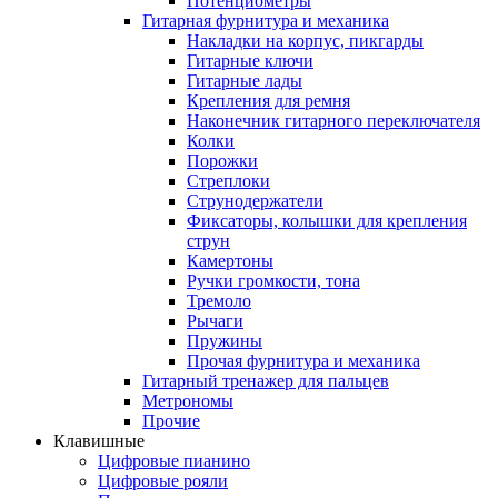
Потенциометры
Гитарная фурнитура и механика
Накладки на корпус, пикгарды
Гитарные ключи
Гитарные лады
Крепления для ремня
Наконечник гитарного переключателя
Колки
Порожки
Стреплоки
Струнодержатели
Фиксаторы, колышки для крепления
струн
Камертоны
Ручки громкости, тона
Тремоло
Рычаги
Пружины
Прочая фурнитура и механика
Гитарный тренажер для пальцев
Метрономы
Прочие
Клавишные
Цифровые пианино
Цифровые рояли