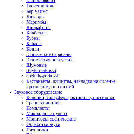
Металлофоны
Глокеншпили
Бар Чаймс
Литавры
Маримбы
Вибрафоны
Ковбеллы
Бубны
Кабасы
Конги
Этнические барабаны
Этническая перкуссия
Шумовые
stoyki-perkussii
chekhly-perkussii
Кастаньеты, джинглы, накладка на сиденье,
крепление дополнений
Звуковое оборудование
Колонки, сабвуферы, активные, пассивные
Трансляционное
Комплекты
Микшерные пульты
Мониторы сценические
Обработка звука
Наушники