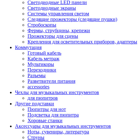
Светодиодные LED панели
Светодиодные экраны
Системы управления светом
Следящие прожекторы (следящие пушки)
Стробоскопы
Фермы, струбцины, крепежи
Прожекторы для сцены
Крепления для осветительных приборов, адаптеры
Коммутация
Готовый кабель
Кабель метраж
Мультикоры
Переходники
Разъемы
Разветвители питания
accessories
Чехлы для музыкальных инструментов
для пюпитров
Другие подставки
Пюпитры для нот
Подсветка для пюпитра
Хоровые станки
Аксессуары для музыкальных инструментов
Ноты, сувениры, литература
Струны