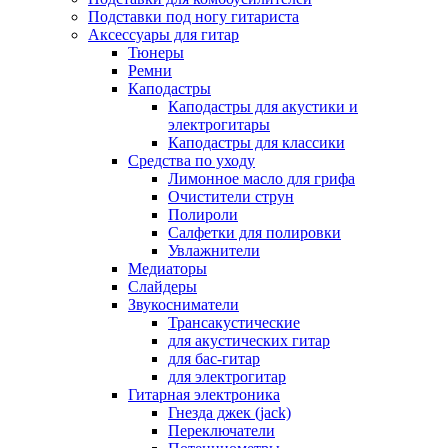
Подставки под ногу гитариста
Аксессуары для гитар
Тюнеры
Ремни
Каподастры
Каподастры для акустики и
электрогитары
Каподастры для классики
Средства по уходу
Лимонное масло для грифа
Очистители струн
Полироли
Салфетки для полировки
Увлажнители
Медиаторы
Слайдеры
Звукосниматели
Трансакустические
для акустических гитар
для бас-гитар
для электрогитар
Гитарная электроника
Гнезда джек (jack)
Переключатели