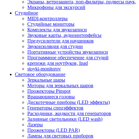
Экраны, ветрозащита, поп-фильтры, подвесы паук,
Микрофоны для экскурсий
Студийное
MIDI-контроллеры
Студийные мониторы
Комплекты для звукозаписи
Звуковые карты, аудиоинтерфейсы
Предусилители для наушников
Звукоизоляция для студии
Портативные устройства звукозаписи
Программное обеспечение для студий
крепежи для ноутбуков, Ipad
stoyki-monitorov
Световое оборудование
Зеркальные шары
Моторы для зеркальных шаров
Прожекторы Pinspot
Вращающиеся головы
Дискотечные приборы (LED эффекты)
Генераторы спецэффектов
Расходники, жидкости для генераторов
Заливные светильники (LED wash)
Лазеры
Прожекторы (LED PAR)
Лампы для световых приборов