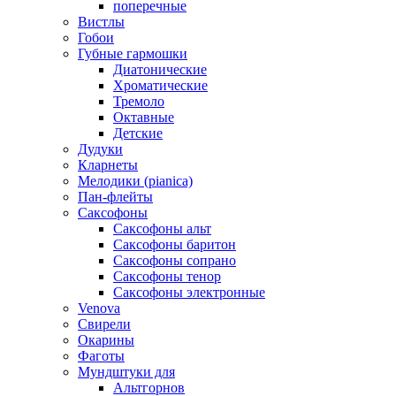
поперечные
Вистлы
Гобои
Губные гармошки
Диатонические
Хроматические
Тремоло
Октавные
Детские
Дудуки
Кларнеты
Мелодики (pianica)
Пан-флейты
Саксофоны
Саксофоны альт
Саксофоны баритон
Саксофоны сопрано
Саксофоны тенор
Саксофоны электронные
Venova
Свирели
Окарины
Фаготы
Мундштуки для
Альтгорнов