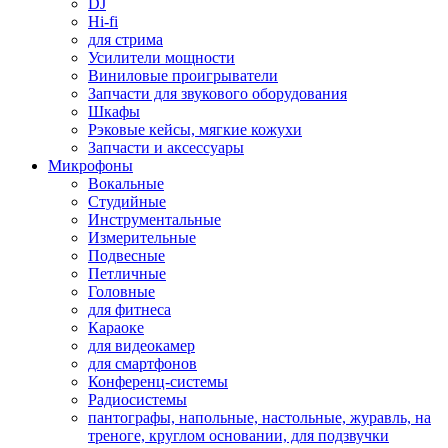
DJ
Hi-fi
для стрима
Усилители мощности
Виниловые проигрыватели
Запчасти для звукового оборудования
Шкафы
Рэковые кейсы, мягкие кожухи
Запчасти и аксессуары
Микрофоны
Вокальные
Студийные
Инструментальные
Измерительные
Подвесные
Петличные
Головные
для фитнеса
Караоке
для видеокамер
для смартфонов
Конференц-системы
Радиосистемы
пантографы, напольные, настольные, журавль, на
треноге, круглом основании, для подзвучки