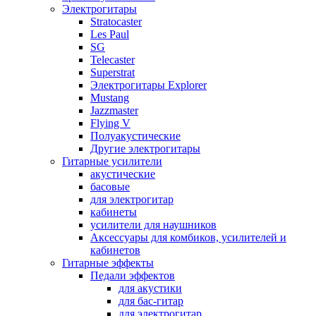
Электрогитары
Stratocaster
Les Paul
SG
Telecaster
Superstrat
Электрогитары Explorer
Mustang
Jazzmaster
Flying V
Полуакустические
Другие электрогитары
Гитарные усилители
акустические
басовые
для электрогитар
кабинеты
усилители для наушников
Аксессуары для комбиков, усилителей и
кабинетов
Гитарные эффекты
Педали эффектов
для акустики
для бас-гитар
для электрогитар