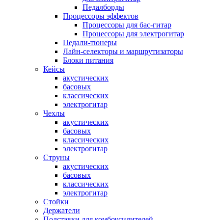
Педалборды
Процессоры эффектов
Процессоры для бас-гитар
Процессоры для электрогитар
Педали-тюнеры
Лайн-селекторы и маршрутизаторы
Блоки питания
Кейсы
акустических
басовых
классических
электрогитар
Чехлы
акустических
басовых
классических
электрогитар
Струны
акустических
басовых
классических
электрогитар
Стойки
Держатели
Подставки для комбоусилителей