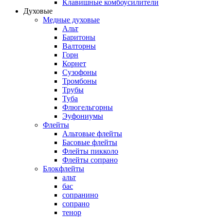
Клавишные комбоусилители
Духовые
Медные духовые
Альт
Баритоны
Валторны
Горн
Корнет
Сузофоны
Тромбоны
Трубы
Туба
Флюгельгорны
Эуфониумы
Флейты
Альтовые флейты
Басовые флейты
Флейты пикколо
Флейты сопрано
Блокфлейты
альт
бас
сопранино
сопрано
тенор