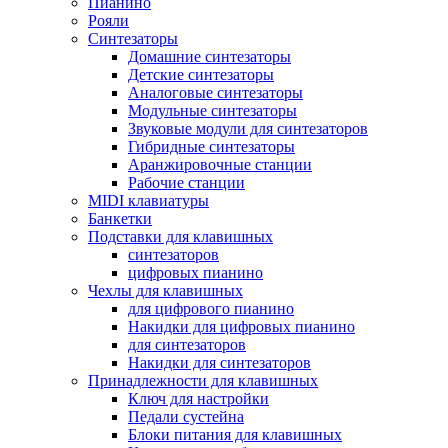
Пианино
Рояли
Синтезаторы
Домашние синтезаторы
Детские синтезаторы
Аналоговые синтезаторы
Модульные синтезаторы
Звуковые модули для синтезаторов
Гибридные синтезаторы
Аранжировочные станции
Рабочие станции
MIDI клавиатуры
Банкетки
Подставки для клавишных
синтезаторов
цифровых пианино
Чехлы для клавишных
для цифрового пианино
Накидки для цифровых пианино
для синтезаторов
Накидки для синтезаторов
Принадлежности для клавишных
Ключ для настройки
Педали сустейна
Блоки питания для клавишных