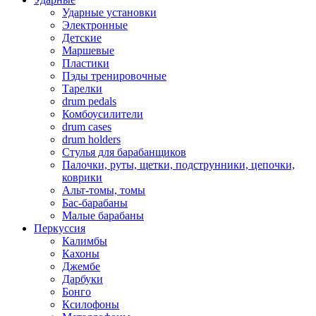
Ударные установки
Электронные
Детские
Маршевые
Пластики
Пэды тренировочные
Тарелки
drum pedals
Комбоусилители
drum cases
drum holders
Стулья для барабанщиков
Палочки, руты, щетки, подструнники, цепочки,
коврики
Альт-томы, томы
Бас-барабаны
Малые барабаны
Перкуссия
Калимбы
Кахоны
Джембе
Дарбуки
Бонго
Ксилофоны