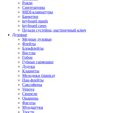
Рояли
Синтезаторы
MIDI-клавиатуры
Банкетки
keyboard stands
keyboard cases
Педали сустейна, настроечный ключ
Духовые
Медные духовые
Флейты
Блокфлейты
Вистлы
Гобои
Губные гармошки
Дудуки
Кларнеты
Мелодики (pianica)
Пан-флейты
Саксофоны
Venova
Свирели
Окарины
Фаготы
Мундштуки
Трости