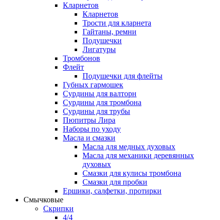
Кларнетов
Кларнетов
Трости для кларнета
Гайтаны, ремни
Подушечки
Лигатуры
Тромбонов
Флейт
Подушечки для флейты
Губных гармошек
Сурдины для валторн
Сурдины для тромбона
Сурдины для трубы
Пюпитры Лира
Наборы по уходу
Масла и смазки
Масла для медных духовых
Масла для механики деревянных
духовых
Смазки для кулисы тромбона
Смазки для пробки
Ершики, салфетки, протирки
Смычковые
Скрипки
4/4