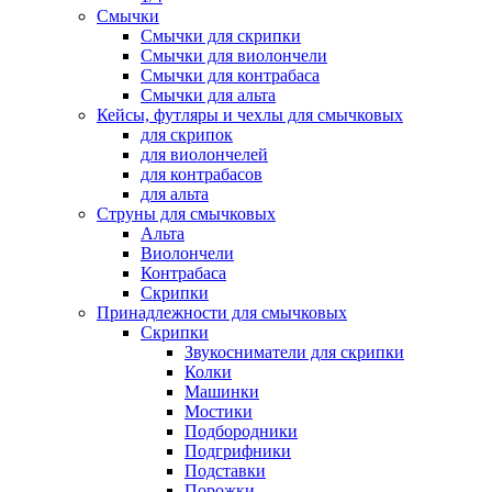
Смычки
Смычки для скрипки
Смычки для виолончели
Смычки для контрабаса
Смычки для альта
Кейсы, футляры и чехлы для смычковых
для скрипок
для виолончелей
для контрабасов
для альта
Струны для смычковых
Альта
Виолончели
Контрабаса
Скрипки
Принадлежности для смычковых
Скрипки
Звукосниматели для скрипки
Колки
Машинки
Мостики
Подбородники
Подгрифники
Подставки
Порожки