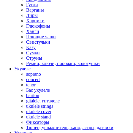
Гусли
Варганы
Лиры
Харпики
Глюкофоны
Ханги
Поющие чаши
Свистульки
Казу
Сумки
Струны
Ремни, ключи, порожки, колотушки
Укулеле
soprano
concert
tenor
Бас укулеле
bariton
gitalele, гиталеле
ukulele strings
ukulele cover
ukulele stand
Фиксаторы
Тюнер, увлажнитель, каподастры, датчики
Ударные