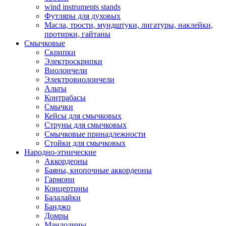
wind instruments stands
Футляры для духовых
Масла, трости, мундштуки, лигатуры, наклейки,
протирки, гайтаны
Смычковые
Скрипки
Электроскрипки
Виолончели
Электровиолончели
Альты
Контрабасы
Смычки
Кейсы для смычковых
Струны для смычковых
Смычковые принадлежности
Стойки для смычковых
Народно-этнические
Аккордеоны
Баяны, кнопочные аккордеоны
Гармони
Концертины
Балалайки
Банджо
Домры
Мандолины