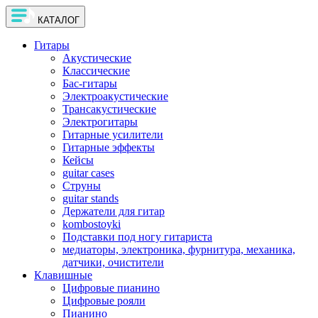
КАТАЛОГ
Гитары
Акустические
Классические
Бас-гитары
Электроакустические
Трансакустические
Электрогитары
Гитарные усилители
Гитарные эффекты
Кейсы
guitar cases
Струны
guitar stands
Держатели для гитар
kombostoyki
Подставки под ногу гитариста
медиаторы, электроника, фурнитура, механика,
датчики, очистители
Клавишные
Цифровые пианино
Цифровые рояли
Пианино