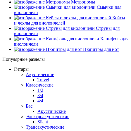
Метрономы
Смычки для
виолончели
Кейсы
и чехлы для виолончелей
Струны для
виолончели
Канифоль для
виолончели
Пюпитры для нот
Популярные разделы
Гитары
Акустические
Travel
Классические
1/2
3/4
4/4
Бас
Акустические
Электроакустические
Silent
Трансакустические