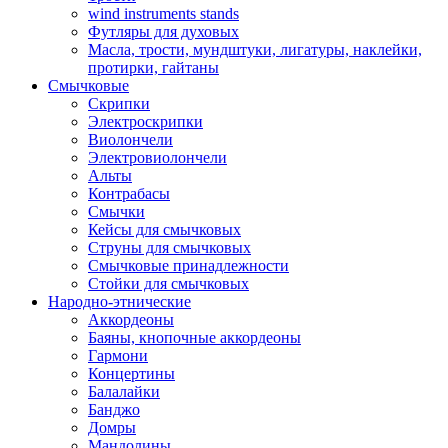
wind instruments stands
Футляры для духовых
Масла, трости, мундштуки, лигатуры, наклейки,
протирки, гайтаны
Смычковые
Скрипки
Электроскрипки
Виолончели
Электровиолончели
Альты
Контрабасы
Смычки
Кейсы для смычковых
Струны для смычковых
Смычковые принадлежности
Стойки для смычковых
Народно-этнические
Аккордеоны
Баяны, кнопочные аккордеоны
Гармони
Концертины
Балалайки
Банджо
Домры
Мандолины