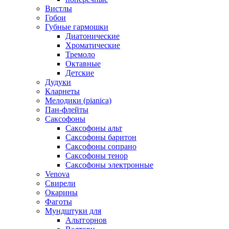
Вистлы
Гобои
Губные гармошки
Диатонические
Хроматические
Тремоло
Октавные
Детские
Дудуки
Кларнеты
Мелодики (pianica)
Пан-флейты
Саксофоны
Саксофоны альт
Саксофоны баритон
Саксофоны сопрано
Саксофоны тенор
Саксофоны электронные
Venova
Свирели
Окарины
Фаготы
Мундштуки для
Альтгорнов