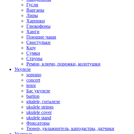
Гусли
Варганы
Лиры
Харпики
Глюкофоны
Ханги
Поющие чаши
Свистульки
Казу
Сумки
Струны
Ремни, ключи, порожки, колотушки
Укулеле
soprano
concert
tenor
Бас укулеле
bariton
gitalele, гиталеле
ukulele strings
ukulele cover
ukulele stand
Фиксаторы
Тюнер, увлажнитель, каподастры, датчики
Ударные