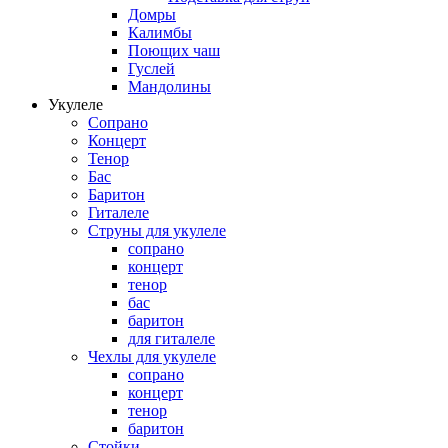
Домры
Калимбы
Поющих чаш
Гуслей
Мандолины
Укулеле
Сопрано
Концерт
Тенор
Бас
Баритон
Гиталеле
Струны для укулеле
сопрано
концерт
тенор
бас
баритон
для гиталеле
Чехлы для укулеле
сопрано
концерт
тенор
баритон
Стойки