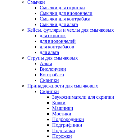
Смычки
Смычки для скрипки
Смычки для виолончели
Смычки для контрабаса
Смычки для альта
Кейсы, футляры и чехлы для смычковых
для скрипок
для виолончелей
для контрабасов
для альта
Струны для смычковых
Альта
Виолончели
Контрабаса
Скрипки
Принадлежности для смычковых
Скрипки
Звукосниматели для скрипки
Колки
Машинки
Мостики
Подбородники
Подгрифники
Подставки
Порожки