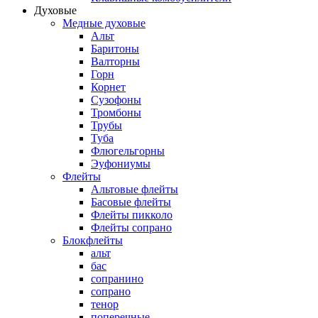
Духовые
Медные духовые
Альт
Баритоны
Валторны
Горн
Корнет
Сузофоны
Тромбоны
Трубы
Туба
Флюгельгорны
Эуфониумы
Флейты
Альтовые флейты
Басовые флейты
Флейты пикколо
Флейты сопрано
Блокфлейты
альт
бас
сопранино
сопрано
тенор
поперечные