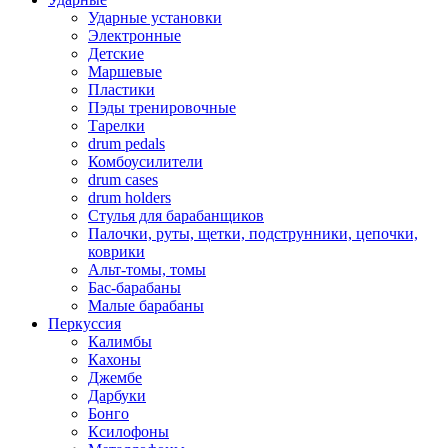
Ударные установки
Электронные
Детские
Маршевые
Пластики
Пэды тренировочные
Тарелки
drum pedals
Комбоусилители
drum cases
drum holders
Стулья для барабанщиков
Палочки, руты, щетки, подструнники, цепочки,
коврики
Альт-томы, томы
Бас-барабаны
Малые барабаны
Перкуссия
Калимбы
Кахоны
Джембе
Дарбуки
Бонго
Ксилофоны