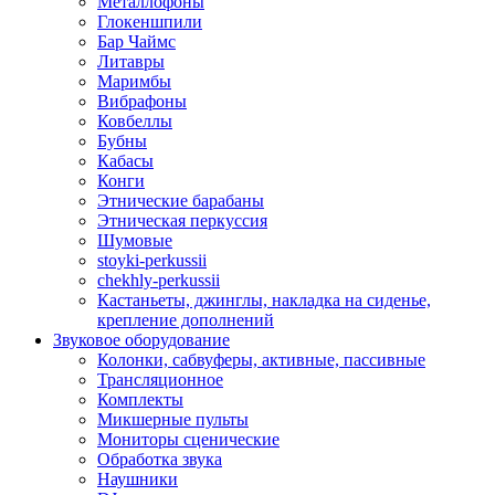
Металлофоны
Глокеншпили
Бар Чаймс
Литавры
Маримбы
Вибрафоны
Ковбеллы
Бубны
Кабасы
Конги
Этнические барабаны
Этническая перкуссия
Шумовые
stoyki-perkussii
chekhly-perkussii
Кастаньеты, джинглы, накладка на сиденье,
крепление дополнений
Звуковое оборудование
Колонки, сабвуферы, активные, пассивные
Трансляционное
Комплекты
Микшерные пульты
Мониторы сценические
Обработка звука
Наушники