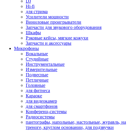
DJ
Hi-fi
для стрима
Усилители мощности
Виниловые проигрыватели
Запчасти для звукового оборудования
Шкафы
Рэковые кейсы, мягкие кожухи
Запчасти и аксессуары
Микрофоны
Вокальные
Студийные
Инструментальные
Измерительные
Подвесные
Петличные
Головные
для фитнеса
Караоке
для видеокамер
для смартфонов
Конференц-системы
Радиосистемы
пантографы, напольные, настольные, журавль, на
треноге, круглом основании, для подзвучки