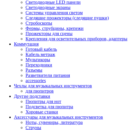
Светодиодные LED панели
Светодиодные экраны
Системы управления светом
Следящие прожекторы (следящие пушки)
Стробоскопы
Фермы, струбцины, крепежи
Прожекторы для сцены
Крепления для осветительных приборов, адаптеры
Коммутация
Готовый кабель
Кабель метраж
Мультикоры
Переходники
Разъемы
Разветвители питания
accessories
Чехлы для музыкальных инструментов
для пюпитров
Другие подставки
Пюпитры для нот
Подсветка для пюпитра
Хоровые станки
Аксессуары для музыкальных инструментов
Ноты, сувениры, литература
Струны