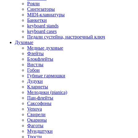
Рояли
Синтезаторы
MIDI-клавиатуры
Банкетки
keyboard stands
keyboard cases
Педали сустейна, настроечный ключ
Духовые
Медные духовые
Флейты
Блокфлейты
Вистлы
Гобои
Губные гармошки
Дудуки
Кларнеты
Мелодики (pianica)
Пан-флейты
Саксофоны
Venova
Свирели
Окарины
Фаготы
Мундштуки
Трости