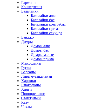
Гармони
Концертины
Балалайки
Балалайки альт
Балалайки бас
Балалайки контрабас
Балалайки прима
Балалайки секунда
Банджо
Домры
Домры альт
Домры бас
Домры малые
Домры прима
Мандолины
Гусли
Варганы
Лира музыкальная
Харпики
Глюкофоны
Ханги
Поющие чаши
Свистульки
Казу
Чехлы