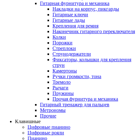
Гитарная фурнитура и механика
Накладки на корпус, пикгарды
Гитарные ключи
Гитарные лады
Крепления для ремня
Наконечник гитарного переключателя
Колки
Порожки
Стреплоки
Струнодержатели
Фиксаторы, колышки для крепления
струн
Камертоны
Ручки громкости, тона
Тремоло
Рычаги
Пружины
Прочая фурнитура и механика
Гитарный тренажер для пальцев
Метрономы
Прочие
Клавишные
Цифровые пианино
Цифровые рояли
Пианино