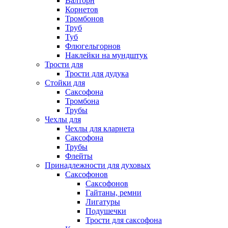
Валторн
Корнетов
Тромбонов
Труб
Туб
Флюгельгорнов
Наклейки на мундштук
Трости для
Трости для дудука
Стойки для
Саксофона
Тромбона
Трубы
Чехлы для
Чехлы для кларнета
Саксофона
Трубы
Флейты
Принадлежности для духовых
Саксофонов
Саксофонов
Гайтаны, ремни
Лигатуры
Подушечки
Трости для саксофона