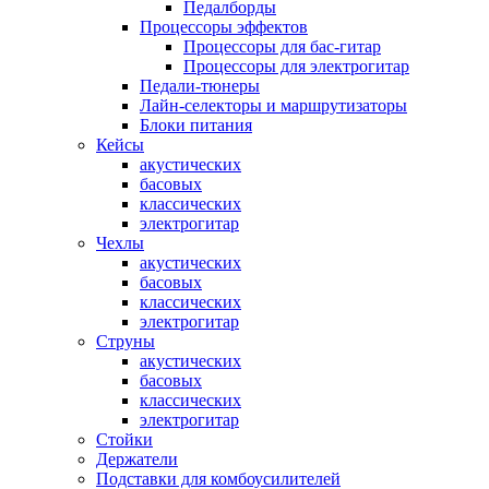
Педалборды
Процессоры эффектов
Процессоры для бас-гитар
Процессоры для электрогитар
Педали-тюнеры
Лайн-селекторы и маршрутизаторы
Блоки питания
Кейсы
акустических
басовых
классических
электрогитар
Чехлы
акустических
басовых
классических
электрогитар
Струны
акустических
басовых
классических
электрогитар
Стойки
Держатели
Подставки для комбоусилителей