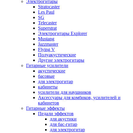
Электрогитары
Stratocaster
Les Paul
SG
Telecaster
Superstrat
Электрогитары Explorer
Mustang
Jazzmaster
Flying V
Полуакустические
Другие электрогитары
Гитарные усилители
акустические
басовые
для электрогитар
кабинеты
усилители для наушников
Аксессуары для комбиков, усилителей и
кабинетов
Гитарные эффекты
Педали эффектов
для акустики
для бас-гитар
для электрогитар