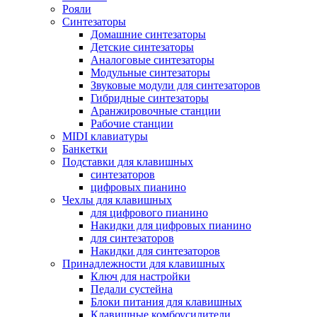
Рояли
Синтезаторы
Домашние синтезаторы
Детские синтезаторы
Аналоговые синтезаторы
Модульные синтезаторы
Звуковые модули для синтезаторов
Гибридные синтезаторы
Аранжировочные станции
Рабочие станции
MIDI клавиатуры
Банкетки
Подставки для клавишных
синтезаторов
цифровых пианино
Чехлы для клавишных
для цифрового пианино
Накидки для цифровых пианино
для синтезаторов
Накидки для синтезаторов
Принадлежности для клавишных
Ключ для настройки
Педали сустейна
Блоки питания для клавишных
Клавишные комбоусилители