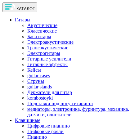
КАТАЛОГ
Гитары
Акустические
Классические
Бас-гитары
Электроакустические
Трансакустические
Электрогитары
Гитарные усилители
Гитарные эффекты
Кейсы
guitar cases
Струны
guitar stands
Держатели для гитар
kombostoyki
Подставки под ногу гитариста
медиаторы, электроника, фурнитура, механика,
датчики, очистители
Клавишные
Цифровые пианино
Цифровые рояли
Пианино