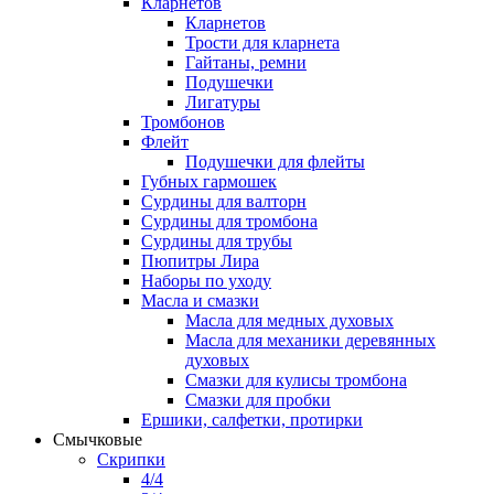
Кларнетов
Кларнетов
Трости для кларнета
Гайтаны, ремни
Подушечки
Лигатуры
Тромбонов
Флейт
Подушечки для флейты
Губных гармошек
Сурдины для валторн
Сурдины для тромбона
Сурдины для трубы
Пюпитры Лира
Наборы по уходу
Масла и смазки
Масла для медных духовых
Масла для механики деревянных
духовых
Смазки для кулисы тромбона
Смазки для пробки
Ершики, салфетки, протирки
Смычковые
Скрипки
4/4