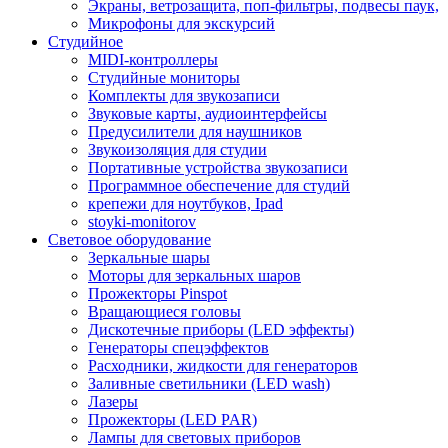
Экраны, ветрозащита, поп-фильтры, подвесы паук,
Микрофоны для экскурсий
Студийное
MIDI-контроллеры
Студийные мониторы
Комплекты для звукозаписи
Звуковые карты, аудиоинтерфейсы
Предусилители для наушников
Звукоизоляция для студии
Портативные устройства звукозаписи
Программное обеспечение для студий
крепежи для ноутбуков, Ipad
stoyki-monitorov
Световое оборудование
Зеркальные шары
Моторы для зеркальных шаров
Прожекторы Pinspot
Вращающиеся головы
Дискотечные приборы (LED эффекты)
Генераторы спецэффектов
Расходники, жидкости для генераторов
Заливные светильники (LED wash)
Лазеры
Прожекторы (LED PAR)
Лампы для световых приборов