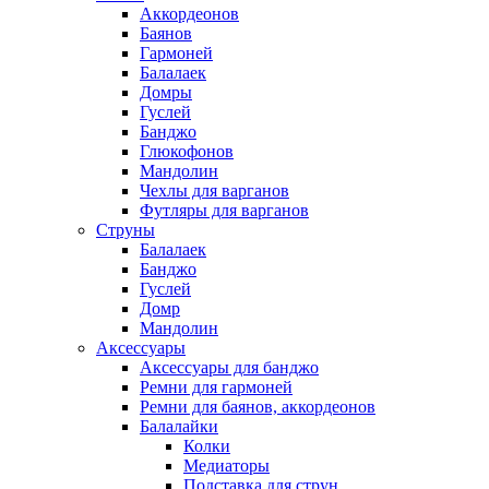
Аккордеонов
Баянов
Гармоней
Балалаек
Домры
Гуслей
Банджо
Глюкофонов
Мандолин
Чехлы для варганов
Футляры для варганов
Струны
Балалаек
Банджо
Гуслей
Домр
Мандолин
Аксессуары
Аксессуары для банджо
Ремни для гармоней
Ремни для баянов, аккордеонов
Балалайки
Колки
Медиаторы
Подставка для струн