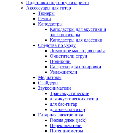
Подставки под ногу гитариста
Аксессуары для гитар
Тюнеры
Ремни
Каподастры
Каподастры для акустики и
электрогитары
Каподастры для классики
Средства по уходу
Лимонное масло для грифа
Очистители струн
Полироли
Салфетки для полировки
Увлажнители
Медиаторы
Слайдеры
Звукосниматели
Трансакустические
для акустических гитар
для бас-гитар
для электрогитар
Гитарная электроника
Гнезда джек (jack)
Переключатели
Потенциометры