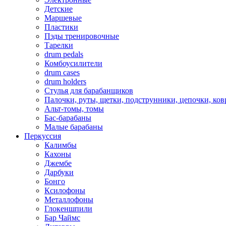
Детские
Маршевые
Пластики
Пэды тренировочные
Тарелки
drum pedals
Комбоусилители
drum cases
drum holders
Стулья для барабанщиков
Палочки, руты, щетки, подструнники, цепочки, ко
Альт-томы, томы
Бас-барабаны
Малые барабаны
Перкуссия
Калимбы
Кахоны
Джембе
Дарбуки
Бонго
Ксилофоны
Металлофоны
Глокеншпили
Бар Чаймс