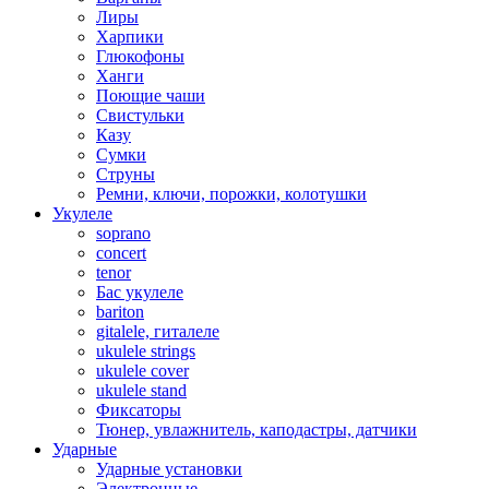
Лиры
Харпики
Глюкофоны
Ханги
Поющие чаши
Свистульки
Казу
Сумки
Струны
Ремни, ключи, порожки, колотушки
Укулеле
soprano
concert
tenor
Бас укулеле
bariton
gitalele, гиталеле
ukulele strings
ukulele cover
ukulele stand
Фиксаторы
Тюнер, увлажнитель, каподастры, датчики
Ударные
Ударные установки
Электронные