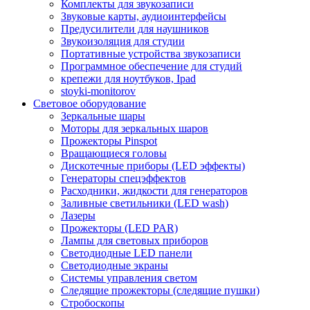
Комплекты для звукозаписи
Звуковые карты, аудиоинтерфейсы
Предусилители для наушников
Звукоизоляция для студии
Портативные устройства звукозаписи
Программное обеспечение для студий
крепежи для ноутбуков, Ipad
stoyki-monitorov
Световое оборудование
Зеркальные шары
Моторы для зеркальных шаров
Прожекторы Pinspot
Вращающиеся головы
Дискотечные приборы (LED эффекты)
Генераторы спецэффектов
Расходники, жидкости для генераторов
Заливные светильники (LED wash)
Лазеры
Прожекторы (LED PAR)
Лампы для световых приборов
Светодиодные LED панели
Светодиодные экраны
Системы управления светом
Следящие прожекторы (следящие пушки)
Стробоскопы