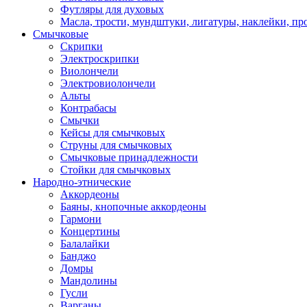
Футляры для духовых
Масла, трости, мундштуки, лигатуры, наклейки, пр
Смычковые
Скрипки
Электроскрипки
Виолончели
Электровиолончели
Альты
Контрабасы
Смычки
Кейсы для смычковых
Струны для смычковых
Смычковые принадлежности
Стойки для смычковых
Народно-этнические
Аккордеоны
Баяны, кнопочные аккордеоны
Гармони
Концертины
Балалайки
Банджо
Домры
Мандолины
Гусли
Варганы