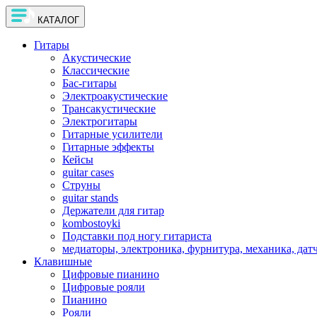
КАТАЛОГ
Гитары
Акустические
Классические
Бас-гитары
Электроакустические
Трансакустические
Электрогитары
Гитарные усилители
Гитарные эффекты
Кейсы
guitar cases
Струны
guitar stands
Держатели для гитар
kombostoyki
Подставки под ногу гитариста
медиаторы, электроника, фурнитура, механика, дат
Клавишные
Цифровые пианино
Цифровые рояли
Пианино
Рояли