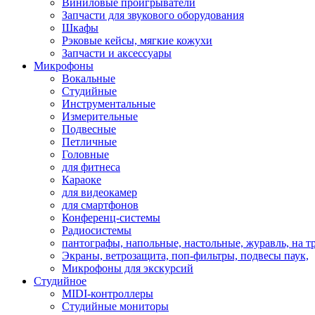
Виниловые проигрыватели
Запчасти для звукового оборудования
Шкафы
Рэковые кейсы, мягкие кожухи
Запчасти и аксессуары
Микрофоны
Вокальные
Студийные
Инструментальные
Измерительные
Подвесные
Петличные
Головные
для фитнеса
Караоке
для видеокамер
для смартфонов
Конференц-системы
Радиосистемы
пантографы, напольные, настольные, журавль, на т
Экраны, ветрозащита, поп-фильтры, подвесы паук,
Микрофоны для экскурсий
Студийное
MIDI-контроллеры
Студийные мониторы