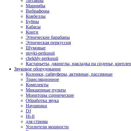
Литавры
Маримбы
Вибрафоны
Ковбеллы
Бубны
Кабасы
Конги
Этнические барабаны
Этническая перкуссия
Шумовые
stoyki-perkussii
chekhly-perkussii
Кастаньеты, джинглы, накладка на сиденье, крепл
Звуковое оборудование
Колонки, сабвуферы, активные, пассивные
Трансляционное
Комплекты
Микшерные пульты
Мониторы сценические
Обработка звука
Наушники
DJ
Hi-fi
для стрима
Усилители мощности