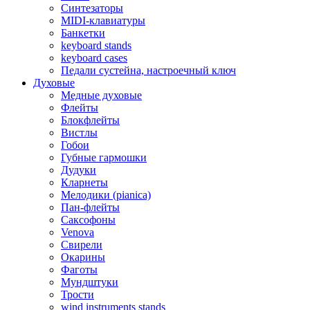
Синтезаторы
MIDI-клавиатуры
Банкетки
keyboard stands
keyboard cases
Педали сустейна, настроечный ключ
Духовые
Медные духовые
Флейты
Блокфлейты
Вистлы
Гобои
Губные гармошки
Дудуки
Кларнеты
Мелодики (pianica)
Пан-флейты
Саксофоны
Venova
Свирели
Окарины
Фаготы
Мундштуки
Трости
wind instruments stands