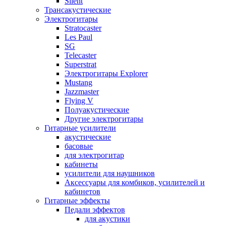
Silent
Трансакустические
Электрогитары
Stratocaster
Les Paul
SG
Telecaster
Superstrat
Электрогитары Explorer
Mustang
Jazzmaster
Flying V
Полуакустические
Другие электрогитары
Гитарные усилители
акустические
басовые
для электрогитар
кабинеты
усилители для наушников
Аксессуары для комбиков, усилителей и
кабинетов
Гитарные эффекты
Педали эффектов
для акустики