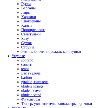
Гусли
Варганы
Лиры
Харпики
Глюкофоны
Ханги
Поющие чаши
Свистульки
Казу
Сумки
Струны
Ремни, ключи, порожки, колотушки
Укулеле
soprano
concert
tenor
Бас укулеле
bariton
gitalele, гиталеле
ukulele strings
ukulele cover
ukulele stand
Фиксаторы
Тюнер, увлажнитель, каподастры, датчики
Ударные