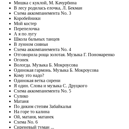
Мишка с куклой, М. Качурбина
В лесу родилась елочка, Л. Бекман
Схема аккомпанемента No. 3
Коробейники
Мой костер
Перепелочка
А я по лугу
Школа бальных танцев
В лунном сияньи
Схема аккомпанемента No. 4
Отговорила роща золотая. Музыка Г. Пономаренко
Огонек
Вологда. Музыка Б. Мокроусова
Одинокая гармонь. Музыка Б. Мокроусова
Кому это надо?
Одинокая ветка сирени
Я один. Слова и музыка С. Друцкого
Схема аккомпанемента No. 5
Сулико
Матаня
По диким степям Забайкалья
На горе то калина
Ой, матаня, матанек
Схема No. 6
Сиреневый туман ...