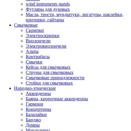
wind instruments stands
Футляры для духовых
Масла, трости, мундштуки, лигатуры, наклейки,
протирки, гайтаны
Смычковые
Скрипки
Электроскрипки
Виолончели
Электровиолончели
Альты
Контрабасы
Смычки
Кейсы для смычковых
Струны для смычковых
Смычковые принадлежности
Стойки для смычковых
Народно-этнические
Аккордеоны
Баяны, кнопочные аккордеоны
Гармони
Концертины
Балалайки
Банджо
Домры
Мандолины