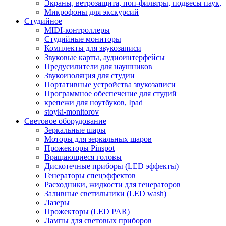
Экраны, ветрозащита, поп-фильтры, подвесы паук,
Микрофоны для экскурсий
Студийное
MIDI-контроллеры
Студийные мониторы
Комплекты для звукозаписи
Звуковые карты, аудиоинтерфейсы
Предусилители для наушников
Звукоизоляция для студии
Портативные устройства звукозаписи
Программное обеспечение для студий
крепежи для ноутбуков, Ipad
stoyki-monitorov
Световое оборудование
Зеркальные шары
Моторы для зеркальных шаров
Прожекторы Pinspot
Вращающиеся головы
Дискотечные приборы (LED эффекты)
Генераторы спецэффектов
Расходники, жидкости для генераторов
Заливные светильники (LED wash)
Лазеры
Прожекторы (LED PAR)
Лампы для световых приборов