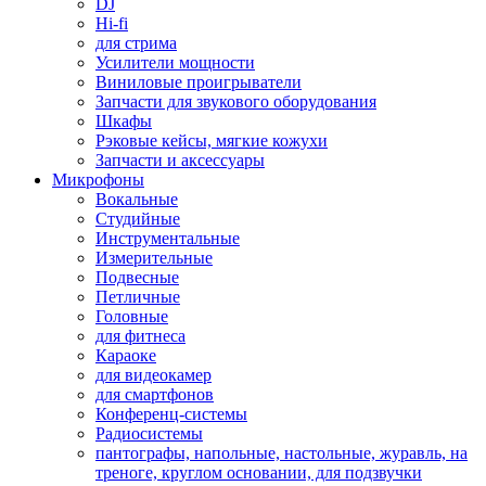
DJ
Hi-fi
для стрима
Усилители мощности
Виниловые проигрыватели
Запчасти для звукового оборудования
Шкафы
Рэковые кейсы, мягкие кожухи
Запчасти и аксессуары
Микрофоны
Вокальные
Студийные
Инструментальные
Измерительные
Подвесные
Петличные
Головные
для фитнеса
Караоке
для видеокамер
для смартфонов
Конференц-системы
Радиосистемы
пантографы, напольные, настольные, журавль, на
треноге, круглом основании, для подзвучки