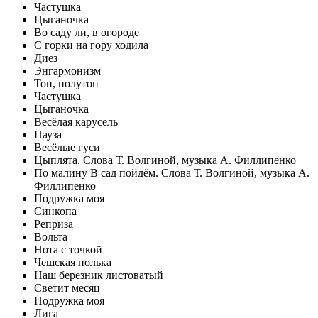
Частушка
Цыганочка
Во саду ли, в огороде
С горки на гору ходила
Диез
Энгармонизм
Тон, полутон
Частушка
Цыганочка
Весёлая карусель
Пауза
Весёлые гуси
Цыплята. Слова Т. Волгиной, музыка А. Филлипенко
По малину В сад пойдём. Слова Т. Волгиной, музыка А.
Филлипенко
Подружка моя
Синкопа
Реприза
Вольта
Нота с точкой
Чешская полька
Наш березник листоватый
Светит месяц
Подружка моя
Лига