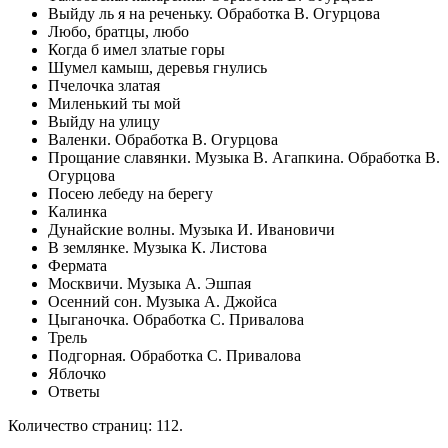
Выйду ль я на реченьку. Обработка В. Огурцова
Любо, братцы, любо
Когда б имел златые горы
Шумел камыш, деревья гнулись
Пчелочка златая
Миленький ты мой
Выйду на улицу
Валенки. Обработка В. Огурцова
Прощание славянки. Музыка В. Агапкина. Обработка В.
Огурцова
Посею лебеду на берегу
Калинка
Дунайские волны. Музыка И. Ивановичи
В землянке. Музыка К. Листова
Фермата
Москвичи. Музыка А. Эшпая
Осенний сон. Музыка А. Джойса
Цыганочка. Обработка С. Привалова
Трель
Подгорная. Обработка С. Привалова
Яблочко
Ответы
Количество страниц: 112.