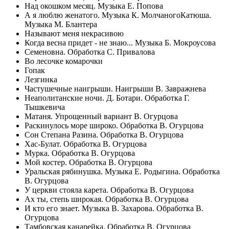
Над окошком месяц. Музыка Е. Попова
А я люблю женатого. Музыка К. МолчаногоКатюша.
Музыка М. Блантера
Называют меня некрасивою
Когда весна придет - не знаю... Музыка Б. Мокроусова
Семеновна. Обработка С. Привалова
Во лесочке комарочки
Гопак
Лезгинка
Частушечные наигрыши. Наигрыши В. Завражнева
Неаполитанские ночи. Д. Ботари. Обработка Г.
Тышкевича
Матаня. Упрощенный вариант В. Огурцова
Раскинулось море широко. Обработка В. Огурцова
Сон Степана Разина. Обработка В. Огурцова
Хас-Булат. Обработка В. Огурцова
Мурка. Обработка В. Огурцова
Мой костер. Обработка В. Огурцова
Уральская рябинушка. Музыка Е. Родыгина. Обработка
В. Огурцова
У церкви стояла карета. Обработка В. Огурцова
Ах ты, степь широкая. Обработка В. Огурцова
И кто его знает. Музыка В. Захарова. Обработка В.
Огурцова
Тамбовская канарейка. Обработка В. Огурцова