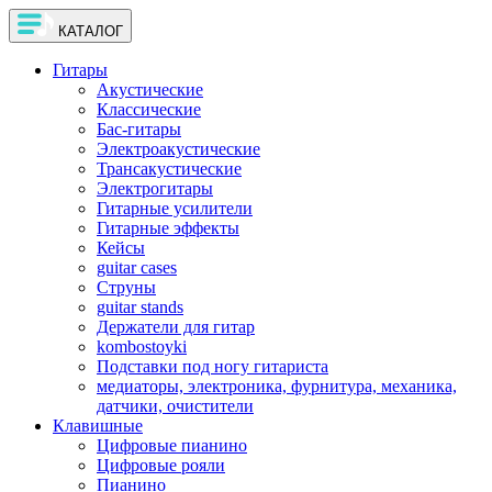
КАТАЛОГ
Гитары
Акустические
Классические
Бас-гитары
Электроакустические
Трансакустические
Электрогитары
Гитарные усилители
Гитарные эффекты
Кейсы
guitar cases
Струны
guitar stands
Держатели для гитар
kombostoyki
Подставки под ногу гитариста
медиаторы, электроника, фурнитура, механика,
датчики, очистители
Клавишные
Цифровые пианино
Цифровые рояли
Пианино