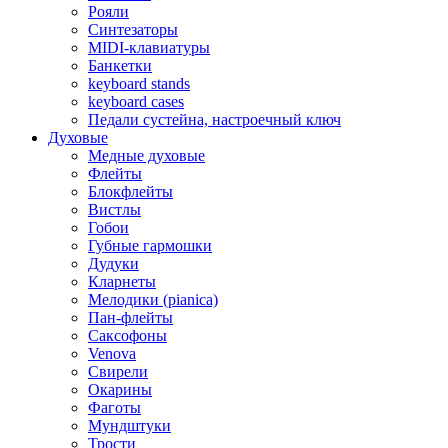
Рояли
Синтезаторы
MIDI-клавиатуры
Банкетки
keyboard stands
keyboard cases
Педали сустейна, настроечный ключ
Духовые
Медные духовые
Флейты
Блокфлейты
Вистлы
Гобои
Губные гармошки
Дудуки
Кларнеты
Мелодики (pianica)
Пан-флейты
Саксофоны
Venova
Свирели
Окарины
Фаготы
Мундштуки
Трости