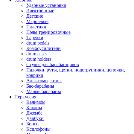
Ударные установки
Электронные
Детские
Маршевые
Пластики
Пэды тренировочные
Тарелки
drum pedals
Комбоусилители
drum cases
drum holders
Стулья для барабанщиков
Палочки, руты, щетки, подструнники, цепочки,
коврики
Альт-томы, томы
Бас-барабаны
Малые барабаны
Перкуссия
Калимбы
Кахоны
Джембе
Дарбуки
Бонго
Ксилофоны