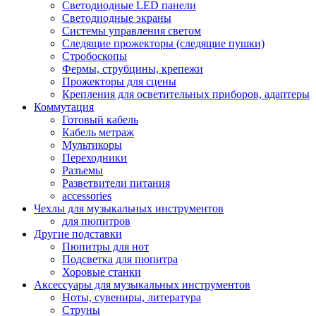
Светодиодные LED панели
Светодиодные экраны
Системы управления светом
Следящие прожекторы (следящие пушки)
Стробоскопы
Фермы, струбцины, крепежи
Прожекторы для сцены
Крепления для осветительных приборов, адаптеры
Коммутация
Готовый кабель
Кабель метраж
Мультикоры
Переходники
Разъемы
Разветвители питания
accessories
Чехлы для музыкальных инструментов
для пюпитров
Другие подставки
Пюпитры для нот
Подсветка для пюпитра
Хоровые станки
Аксессуары для музыкальных инструментов
Ноты, сувениры, литература
Струны