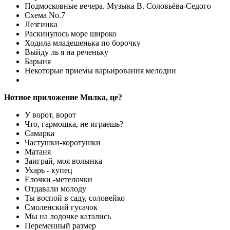
Подмосковные вечера. Музыка В. Соловьёва-Седого
Схема No.7
Лезгинка
Раскинулось море широко
Ходила младешенька по борочку
Выйду ль я на реченьку
Барыня
Некоторые приемы варьирования мелодии
Нотное приложение Милка, це?
У ворот, ворот
Что, гармошка, не играешь?
Самарка
Частушки-коротушки
Матаня
Заиграй, моя волынка
Ухарь - купец
Елочки -метелочки
Отдавали молоду
Ты воспой в саду, соловейко
Смоленский гусачок
Мы на лодочке катались
Переменный размер