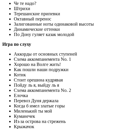
Че те надо?
Штрихи
Терешанские припевки
Октавный перенос
Залигованные ноты одинаковой высоты
Динамические оттенки
По Дону гуляет казак молодой
Игра по слуху
Аккорды от основных ступеней
Схема аккомпанемента No. 1
Хорошо на Волге жить!
Как пошли наши подружки
Котик
Стоит орешина кудрявая
Пойду ль я, выйду ль я
Схема аккомпанемента No. 2
Елочка
Перевоз Дуня держала
Когда б имел златые горы
Миленький ты мой
Куманечек
Из-за острова на стрежень
Крыжачок