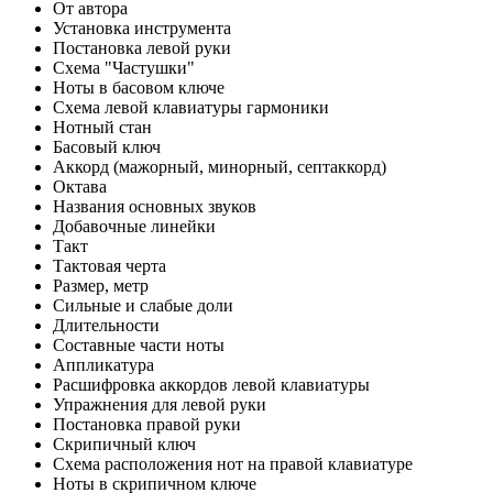
От автора
Установка инструмента
Постановка левой руки
Схема "Частушки"
Ноты в басовом ключе
Схема левой клавиатуры гармоники
Нотный стан
Басовый ключ
Аккорд (мажорный, минорный, септаккорд)
Октава
Названия основных звуков
Добавочные линейки
Такт
Тактовая черта
Размер, метр
Сильные и слабые доли
Длительности
Составные части ноты
Аппликатура
Расшифровка аккордов левой клавиатуры
Упражнения для левой руки
Постановка правой руки
Скрипичный ключ
Схема расположения нот на правой клавиатуре
Ноты в скрипичном ключе