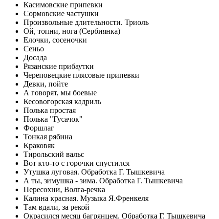
Касимовские припевки
Сормовские частушки
Произвольные длительности. Триоль
Ой, топни, нога (Сербиянка)
Елочки, сосеночки
Сеньо
Досада
Рязанские прибаутки
Череповецкие плясовые припевки
Девки, пойте
А говорят, мы боевые
Кесовогорская кадриль
Полька простая
Полька "Гусачок"
Форшлаг
Тонкая рябина
Краковяк
Тирольский вальс
Вот кто-то с горочки спустился
Утушка луговая. Обработка Г. Тышкевича
А ты, зимушка - зима. Обработка Г. Тышкевича
Пересохни, Волга-речка
Калина красная. Музыка Я.Френкеля
Там вдали, за рекой
Окрасился месяц багрянцем. Обработка Г. Тышкевича