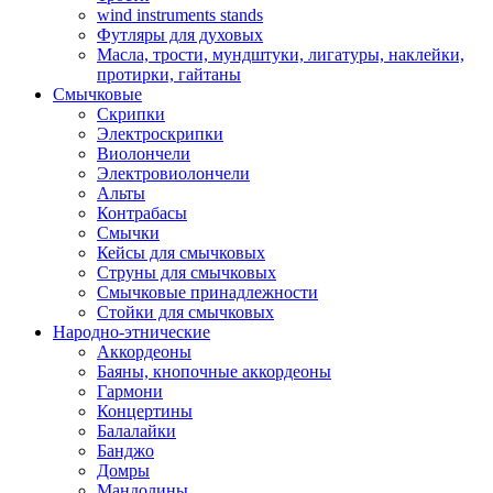
wind instruments stands
Футляры для духовых
Масла, трости, мундштуки, лигатуры, наклейки,
протирки, гайтаны
Смычковые
Скрипки
Электроскрипки
Виолончели
Электровиолончели
Альты
Контрабасы
Смычки
Кейсы для смычковых
Струны для смычковых
Смычковые принадлежности
Стойки для смычковых
Народно-этнические
Аккордеоны
Баяны, кнопочные аккордеоны
Гармони
Концертины
Балалайки
Банджо
Домры
Мандолины