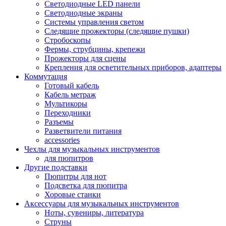
Светодиодные LED панели
Светодиодные экраны
Системы управления светом
Следящие прожекторы (следящие пушки)
Стробоскопы
Фермы, струбцины, крепежи
Прожекторы для сцены
Крепления для осветительных приборов, адаптеры
Коммутация
Готовый кабель
Кабель метраж
Мультикоры
Переходники
Разъемы
Разветвители питания
accessories
Чехлы для музыкальных инструментов
для пюпитров
Другие подставки
Пюпитры для нот
Подсветка для пюпитра
Хоровые станки
Аксессуары для музыкальных инструментов
Ноты, сувениры, литература
Струны