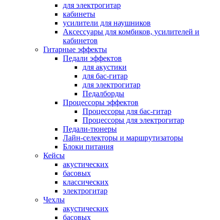
для электрогитар
кабинеты
усилители для наушников
Аксессуары для комбиков, усилителей и
кабинетов
Гитарные эффекты
Педали эффектов
для акустики
для бас-гитар
для электрогитар
Педалборды
Процессоры эффектов
Процессоры для бас-гитар
Процессоры для электрогитар
Педали-тюнеры
Лайн-селекторы и маршрутизаторы
Блоки питания
Кейсы
акустических
басовых
классических
электрогитар
Чехлы
акустических
басовых