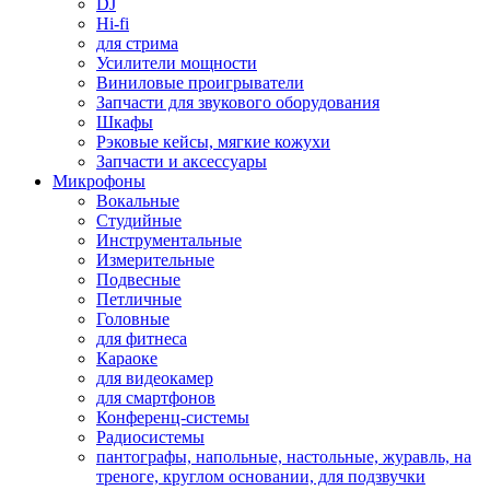
DJ
Hi-fi
для стрима
Усилители мощности
Виниловые проигрыватели
Запчасти для звукового оборудования
Шкафы
Рэковые кейсы, мягкие кожухи
Запчасти и аксессуары
Микрофоны
Вокальные
Студийные
Инструментальные
Измерительные
Подвесные
Петличные
Головные
для фитнеса
Караоке
для видеокамер
для смартфонов
Конференц-системы
Радиосистемы
пантографы, напольные, настольные, журавль, на
треноге, круглом основании, для подзвучки