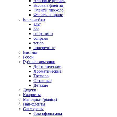
Альтовые флейты
Басовые флейты
Флейты пикколо
Флейты сопрано
Блокфлейты
альт
бас
сопранино
сопрано
тенор
поперечные
Вистлы
Гобои
Губные гармошки
Диатонические
Хроматические
Тремоло
Октавные
Детские
Дудуки
Кларнеты
Мелодики (pianica)
Пан-флейты
Саксофоны
Саксофоны альт