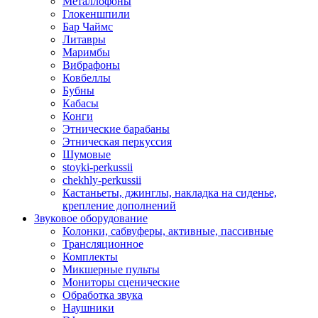
Металлофоны
Глокеншпили
Бар Чаймс
Литавры
Маримбы
Вибрафоны
Ковбеллы
Бубны
Кабасы
Конги
Этнические барабаны
Этническая перкуссия
Шумовые
stoyki-perkussii
chekhly-perkussii
Кастаньеты, джинглы, накладка на сиденье,
крепление дополнений
Звуковое оборудование
Колонки, сабвуферы, активные, пассивные
Трансляционное
Комплекты
Микшерные пульты
Мониторы сценические
Обработка звука
Наушники