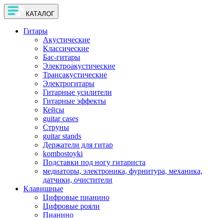
КАТАЛОГ
Гитары
Акустические
Классические
Бас-гитары
Электроакустические
Трансакустические
Электрогитары
Гитарные усилители
Гитарные эффекты
Кейсы
guitar cases
Струны
guitar stands
Держатели для гитар
kombostoyki
Подставки под ногу гитариста
медиаторы, электроника, фурнитура, механика,
датчики, очистители
Клавишные
Цифровые пианино
Цифровые рояли
Пианино