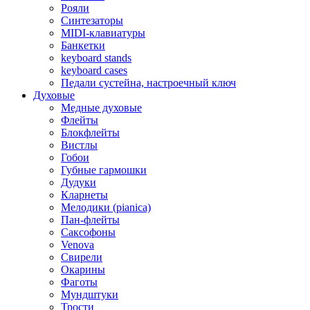
Рояли
Синтезаторы
MIDI-клавиатуры
Банкетки
keyboard stands
keyboard cases
Педали сустейна, настроечный ключ
Духовые
Медные духовые
Флейты
Блокфлейты
Вистлы
Гобои
Губные гармошки
Дудуки
Кларнеты
Мелодики (pianica)
Пан-флейты
Саксофоны
Venova
Свирели
Окарины
Фаготы
Мундштуки
Трости