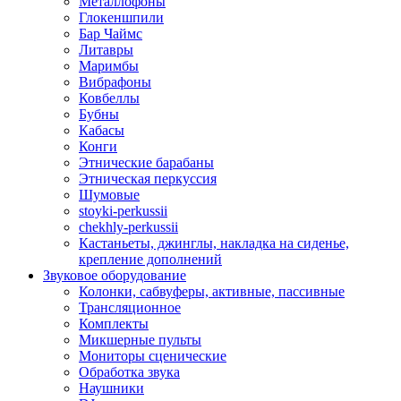
Металлофоны
Глокеншпили
Бар Чаймс
Литавры
Маримбы
Вибрафоны
Ковбеллы
Бубны
Кабасы
Конги
Этнические барабаны
Этническая перкуссия
Шумовые
stoyki-perkussii
chekhly-perkussii
Кастаньеты, джинглы, накладка на сиденье,
крепление дополнений
Звуковое оборудование
Колонки, сабвуферы, активные, пассивные
Трансляционное
Комплекты
Микшерные пульты
Мониторы сценические
Обработка звука
Наушники