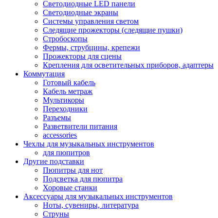
Светодиодные LED панели
Светодиодные экраны
Системы управления светом
Следящие прожекторы (следящие пушки)
Стробоскопы
Фермы, струбцины, крепежи
Прожекторы для сцены
Крепления для осветительных приборов, адаптеры
Коммутация
Готовый кабель
Кабель метраж
Мультикоры
Переходники
Разъемы
Разветвители питания
accessories
Чехлы для музыкальных инструментов
для пюпитров
Другие подставки
Пюпитры для нот
Подсветка для пюпитра
Хоровые станки
Аксессуары для музыкальных инструментов
Ноты, сувениры, литература
Струны