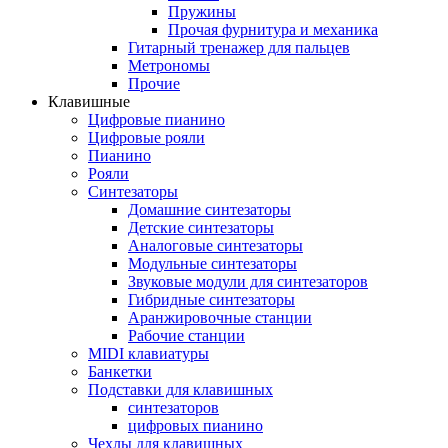
Пружины
Прочая фурнитура и механика
Гитарный тренажер для пальцев
Метрономы
Прочие
Клавишные
Цифровые пианино
Цифровые рояли
Пианино
Рояли
Синтезаторы
Домашние синтезаторы
Детские синтезаторы
Аналоговые синтезаторы
Модульные синтезаторы
Звуковые модули для синтезаторов
Гибридные синтезаторы
Аранжировочные станции
Рабочие станции
MIDI клавиатуры
Банкетки
Подставки для клавишных
синтезаторов
цифровых пианино
Чехлы для клавишных