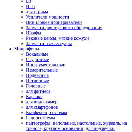
DJ
Hi-fi
для стрима
Усилители мощности
Виниловые проигрыватели
Запчасти для звукового оборудования
Шкафы
Рэковые кейсы, мягкие кожухи
Запчасти и аксессуары
Микрофоны
Вокальные
Студийные
Инструментальные
Измерительные
Подвесные
Петличные
Головные
для фитнеса
Караоке
для видеокамер
для смартфонов
Конференц-системы
Радиосистемы
пантографы, напольные, настольные, журавль, на
треноге, круглом основании, для подзвучки