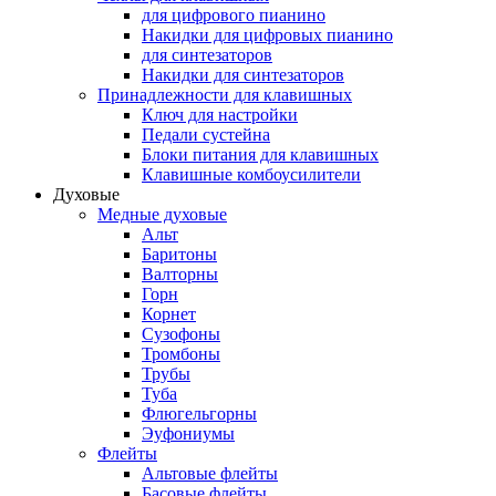
для цифрового пианино
Накидки для цифровых пианино
для синтезаторов
Накидки для синтезаторов
Принадлежности для клавишных
Ключ для настройки
Педали сустейна
Блоки питания для клавишных
Клавишные комбоусилители
Духовые
Медные духовые
Альт
Баритоны
Валторны
Горн
Корнет
Сузофоны
Тромбоны
Трубы
Туба
Флюгельгорны
Эуфониумы
Флейты
Альтовые флейты
Басовые флейты