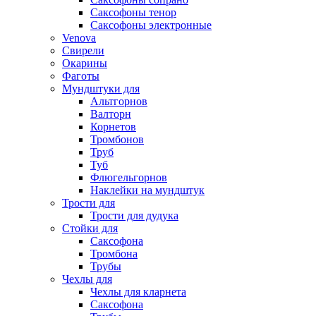
Саксофоны тенор
Саксофоны электронные
Venova
Свирели
Окарины
Фаготы
Мундштуки для
Альтгорнов
Валторн
Корнетов
Тромбонов
Труб
Туб
Флюгельгорнов
Наклейки на мундштук
Трости для
Трости для дудука
Стойки для
Саксофона
Тромбона
Трубы
Чехлы для
Чехлы для кларнета
Саксофона