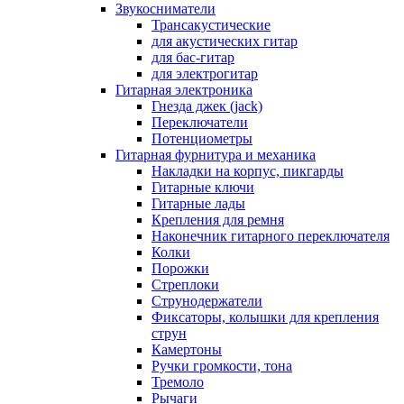
Звукосниматели
Трансакустические
для акустических гитар
для бас-гитар
для электрогитар
Гитарная электроника
Гнезда джек (jack)
Переключатели
Потенциометры
Гитарная фурнитура и механика
Накладки на корпус, пикгарды
Гитарные ключи
Гитарные лады
Крепления для ремня
Наконечник гитарного переключателя
Колки
Порожки
Стреплоки
Струнодержатели
Фиксаторы, колышки для крепления
струн
Камертоны
Ручки громкости, тона
Тремоло
Рычаги