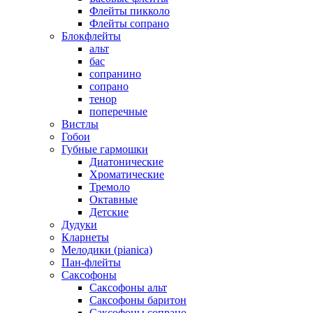
Флейты пикколо
Флейты сопрано
Блокфлейты
альт
бас
сопранино
сопрано
тенор
поперечные
Вистлы
Гобои
Губные гармошки
Диатонические
Хроматические
Тремоло
Октавные
Детские
Дудуки
Кларнеты
Мелодики (pianica)
Пан-флейты
Саксофоны
Саксофоны альт
Саксофоны баритон
Саксофоны сопрано