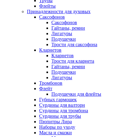
Трубы
Флейты
Принадлежности для духовых
Саксофонов
Саксофонов
Гайтаны, ремни
Лигатуры
Подушечки
Трости для саксофона
Кларнетов
Кларнетов
Трости для кларнета
Гайтаны, ремни
Подушечки
Лигатуры
Тромбонов
Флейт
Подушечки для флейты
Губных гармошек
Сурдины для валторн
Сурдины для тромбона
Сурдины для трубы
Пюпитры Лира
Наборы по уходу
Масла и смазки