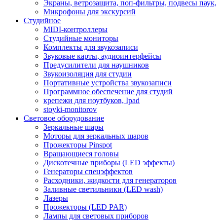
Экраны, ветрозащита, поп-фильтры, подвесы паук,
Микрофоны для экскурсий
Студийное
MIDI-контроллеры
Студийные мониторы
Комплекты для звукозаписи
Звуковые карты, аудиоинтерфейсы
Предусилители для наушников
Звукоизоляция для студии
Портативные устройства звукозаписи
Программное обеспечение для студий
крепежи для ноутбуков, Ipad
stoyki-monitorov
Световое оборудование
Зеркальные шары
Моторы для зеркальных шаров
Прожекторы Pinspot
Вращающиеся головы
Дискотечные приборы (LED эффекты)
Генераторы спецэффектов
Расходники, жидкости для генераторов
Заливные светильники (LED wash)
Лазеры
Прожекторы (LED PAR)
Лампы для световых приборов