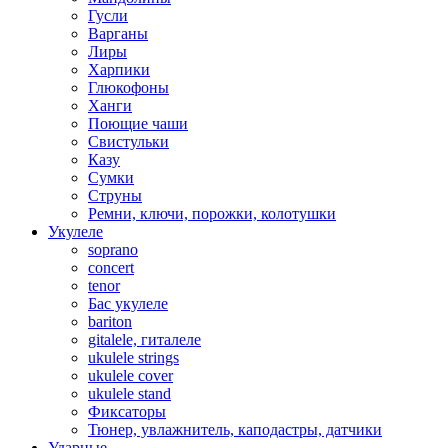
Гусли
Варганы
Лиры
Харпики
Глюкофоны
Ханги
Поющие чаши
Свистульки
Казу
Сумки
Струны
Ремни, ключи, порожки, колотушки
Укулеле
soprano
concert
tenor
Бас укулеле
bariton
gitalele, гиталеле
ukulele strings
ukulele cover
ukulele stand
Фиксаторы
Тюнер, увлажнитель, каподастры, датчики
Ударные