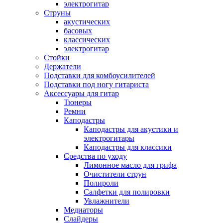
электрогитар
Струны
акустических
басовых
классических
электрогитар
Стойки
Держатели
Подставки для комбоусилителей
Подставки под ногу гитариста
Аксессуары для гитар
Тюнеры
Ремни
Каподастры
Каподастры для акустики и
электрогитары
Каподастры для классики
Средства по уходу
Лимонное масло для грифа
Очистители струн
Полироли
Салфетки для полировки
Увлажнители
Медиаторы
Слайдеры