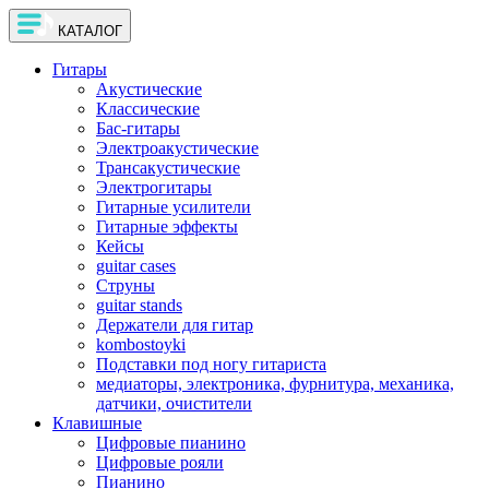
КАТАЛОГ
Гитары
Акустические
Классические
Бас-гитары
Электроакустические
Трансакустические
Электрогитары
Гитарные усилители
Гитарные эффекты
Кейсы
guitar cases
Струны
guitar stands
Держатели для гитар
kombostoyki
Подставки под ногу гитариста
медиаторы, электроника, фурнитура, механика,
датчики, очистители
Клавишные
Цифровые пианино
Цифровые рояли
Пианино