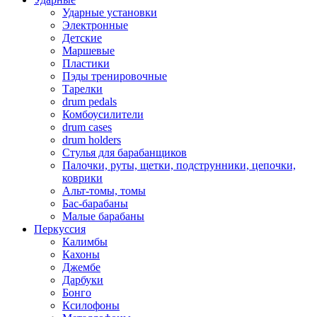
Ударные установки
Электронные
Детские
Маршевые
Пластики
Пэды тренировочные
Тарелки
drum pedals
Комбоусилители
drum cases
drum holders
Стулья для барабанщиков
Палочки, руты, щетки, подструнники, цепочки,
коврики
Альт-томы, томы
Бас-барабаны
Малые барабаны
Перкуссия
Калимбы
Кахоны
Джембе
Дарбуки
Бонго
Ксилофоны