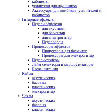
кабинеты
усилители для наушников
Аксессуары для комбиков, усилителей и
кабинетов
Гитарные эффекты
Педали эффектов
для акустики
для бас-гитар
для электрогитар
Педалборды
Процессоры эффектов
Процессоры для бас-гитар
Процессоры для электрогитар
Педали-тюнеры
Лайн-селекторы и маршрутизаторы
Блоки питания
Кейсы
акустических
басовых
классических
электрогитар
Чехлы
акустических
басовых
классических