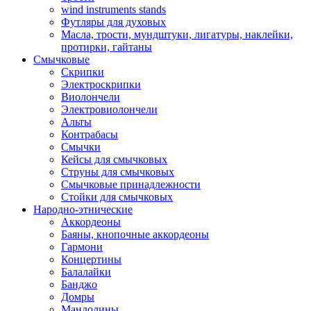
wind instruments stands
Футляры для духовых
Масла, трости, мундштуки, лигатуры, наклейки,
протирки, гайтаны
Смычковые
Скрипки
Электроскрипки
Виолончели
Электровиолончели
Альты
Контрабасы
Смычки
Кейсы для смычковых
Струны для смычковых
Смычковые принадлежности
Стойки для смычковых
Народно-этнические
Аккордеоны
Баяны, кнопочные аккордеоны
Гармони
Концертины
Балалайки
Банджо
Домры
Мандолины