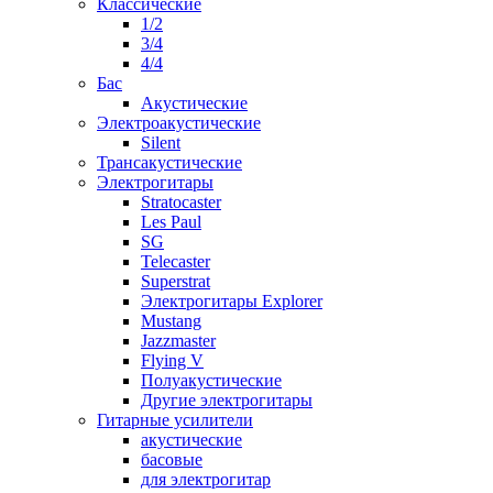
Классические
1/2
3/4
4/4
Бас
Акустические
Электроакустические
Silent
Трансакустические
Электрогитары
Stratocaster
Les Paul
SG
Telecaster
Superstrat
Электрогитары Explorer
Mustang
Jazzmaster
Flying V
Полуакустические
Другие электрогитары
Гитарные усилители
акустические
басовые
для электрогитар