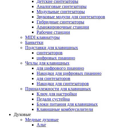
Детские синтезаторы
Аналоговые синтезаторы
Модульные синтезаторы
Звуковые модули для синтезаторов
Гибридные синтезаторы
Аранжировочные станции
Рабочие станции
MIDI клавиатуры
Банкетки
Подставки для клавишных
синтезаторов
цифровых пианино
Чехлы для клавишных
для цифрового пианино
Накидки для цифровых пианино
для синтезаторов
Накидки для синтезаторов
Принадлежности для клавишных
Ключ для настройки
Педали сустейна
Блоки питания для клавишных
Клавишные комбоусилители
Духовые
Медные духовые
Альт