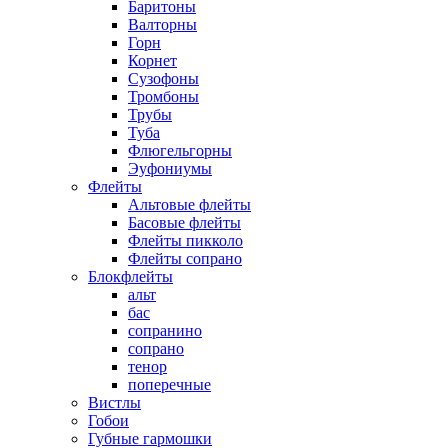
Баритоны
Валторны
Горн
Корнет
Сузофоны
Тромбоны
Трубы
Туба
Флюгельгорны
Эуфониумы
Флейты
Альтовые флейты
Басовые флейты
Флейты пикколо
Флейты сопрано
Блокфлейты
альт
бас
сопранино
сопрано
тенор
поперечные
Вистлы
Гобои
Губные гармошки