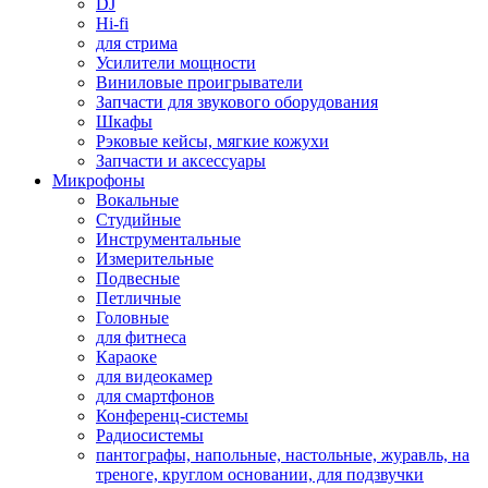
DJ
Hi-fi
для стрима
Усилители мощности
Виниловые проигрыватели
Запчасти для звукового оборудования
Шкафы
Рэковые кейсы, мягкие кожухи
Запчасти и аксессуары
Микрофоны
Вокальные
Студийные
Инструментальные
Измерительные
Подвесные
Петличные
Головные
для фитнеса
Караоке
для видеокамер
для смартфонов
Конференц-системы
Радиосистемы
пантографы, напольные, настольные, журавль, на
треноге, круглом основании, для подзвучки