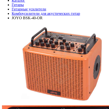
Каталог
Гитары
Гитарные усилители
Комбоусилители для акустических гитар
JOYO BSK-40-OR