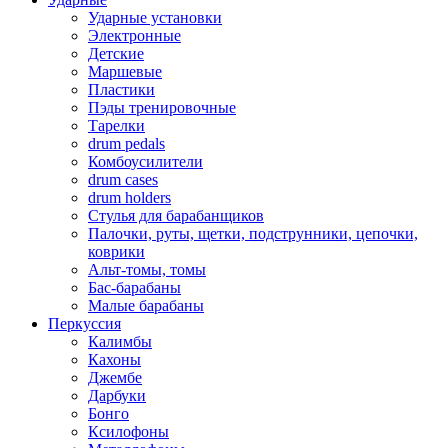
Ударные установки
Электронные
Детские
Маршевые
Пластики
Пэды тренировочные
Тарелки
drum pedals
Комбоусилители
drum cases
drum holders
Стулья для барабанщиков
Палочки, руты, щетки, подструнники, цепочки,
коврики
Альт-томы, томы
Бас-барабаны
Малые барабаны
Перкуссия
Калимбы
Кахоны
Джембе
Дарбуки
Бонго
Ксилофоны