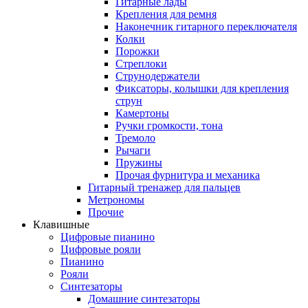
Гитарные лады
Крепления для ремня
Наконечник гитарного переключателя
Колки
Порожки
Стреплоки
Струнодержатели
Фиксаторы, колышки для крепления
струн
Камертоны
Ручки громкости, тона
Тремоло
Рычаги
Пружины
Прочая фурнитура и механика
Гитарный тренажер для пальцев
Метрономы
Прочие
Клавишные
Цифровые пианино
Цифровые рояли
Пианино
Рояли
Синтезаторы
Домашние синтезаторы