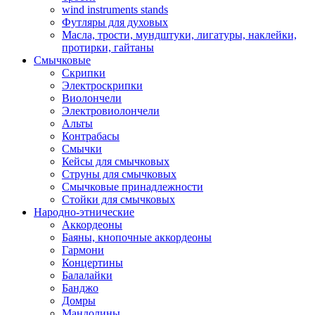
wind instruments stands
Футляры для духовых
Масла, трости, мундштуки, лигатуры, наклейки,
протирки, гайтаны
Смычковые
Скрипки
Электроскрипки
Виолончели
Электровиолончели
Альты
Контрабасы
Смычки
Кейсы для смычковых
Струны для смычковых
Смычковые принадлежности
Стойки для смычковых
Народно-этнические
Аккордеоны
Баяны, кнопочные аккордеоны
Гармони
Концертины
Балалайки
Банджо
Домры
Мандолины