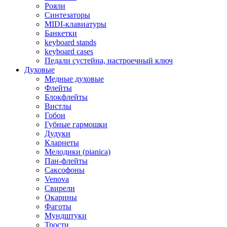
Рояли
Синтезаторы
MIDI-клавиатуры
Банкетки
keyboard stands
keyboard cases
Педали сустейна, настроечный ключ
Духовые
Медные духовые
Флейты
Блокфлейты
Вистлы
Гобои
Губные гармошки
Дудуки
Кларнеты
Мелодики (pianica)
Пан-флейты
Саксофоны
Venova
Свирели
Окарины
Фаготы
Мундштуки
Трости