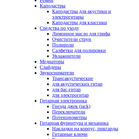
Ремни
Каподастры
Каподастры для акустики и
электрогитары
Каподастры для классики
Средства по уходу
Лимонное масло для грифа
Очистители струн
Полироли
Салфетки для полировки
Увлажнители
Медиаторы
Слайдеры
Звукосниматели
Трансакустические
для акустических гитар
для бас-гитар
для электрогитар
Гитарная электроника
Гнезда джек (jack)
Переключатели
Потенциометры
Гитарная фурнитура и механика
Накладки на корпус, пикгарды
Гитарные ключи