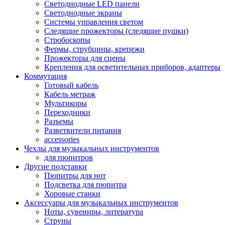
Светодиодные LED панели
Светодиодные экраны
Системы управления светом
Следящие прожекторы (следящие пушки)
Стробоскопы
Фермы, струбцины, крепежи
Прожекторы для сцены
Крепления для осветительных приборов, адаптеры
Коммутация
Готовый кабель
Кабель метраж
Мультикоры
Переходники
Разъемы
Разветвители питания
accessories
Чехлы для музыкальных инструментов
для пюпитров
Другие подставки
Пюпитры для нот
Подсветка для пюпитра
Хоровые станки
Аксессуары для музыкальных инструментов
Ноты, сувениры, литература
Струны