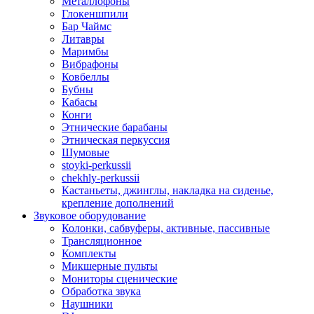
Металлофоны
Глокеншпили
Бар Чаймс
Литавры
Маримбы
Вибрафоны
Ковбеллы
Бубны
Кабасы
Конги
Этнические барабаны
Этническая перкуссия
Шумовые
stoyki-perkussii
chekhly-perkussii
Кастаньеты, джинглы, накладка на сиденье,
крепление дополнений
Звуковое оборудование
Колонки, сабвуферы, активные, пассивные
Трансляционное
Комплекты
Микшерные пульты
Мониторы сценические
Обработка звука
Наушники