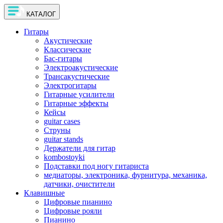
КАТАЛОГ
Гитары
Акустические
Классические
Бас-гитары
Электроакустические
Трансакустические
Электрогитары
Гитарные усилители
Гитарные эффекты
Кейсы
guitar cases
Струны
guitar stands
Держатели для гитар
kombostoyki
Подставки под ногу гитариста
медиаторы, электроника, фурнитура, механика,
датчики, очистители
Клавишные
Цифровые пианино
Цифровые рояли
Пианино