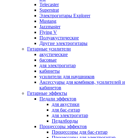
Telecaster
Superstrat
Электрогитары Explorer
Mustang
Jazzmaster
Flying V
Полуакустические
Другие электрогитары
Гитарные усилители
акустические
басовые
для электрогитар
кабинеты
усилители для наушников
Аксессуары для комбиков, усилителей и
кабинетов
Гитарные эффекты
Педали эффектов
для акустики
для бас-гитар
для электрогитар
Педалборды
Процессоры эффектов
Процессоры для бас-гитар
Процессоры для электрогитар