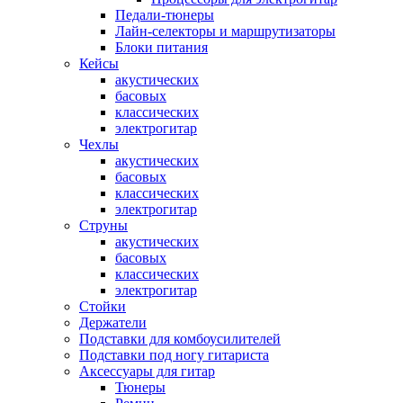
Педали-тюнеры
Лайн-селекторы и маршрутизаторы
Блоки питания
Кейсы
акустических
басовых
классических
электрогитар
Чехлы
акустических
басовых
классических
электрогитар
Струны
акустических
басовых
классических
электрогитар
Стойки
Держатели
Подставки для комбоусилителей
Подставки под ногу гитариста
Аксессуары для гитар
Тюнеры