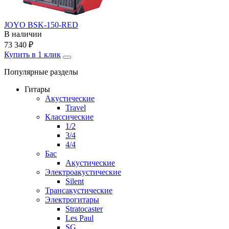
JOYO BSK-150-RED
В наличии
73 340
₽
Купить в 1 клик
Популярные разделы
Гитары
Акустические
Travel
Классические
1/2
3/4
4/4
Бас
Акустические
Электроакустические
Silent
Трансакустические
Электрогитары
Stratocaster
Les Paul
SG