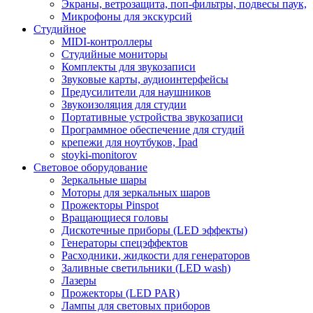
Экраны, ветрозащита, поп-фильтры, подвесы паук,
Микрофоны для экскурсий
Студийное
MIDI-контроллеры
Студийные мониторы
Комплекты для звукозаписи
Звуковые карты, аудиоинтерфейсы
Предусилители для наушников
Звукоизоляция для студии
Портативные устройства звукозаписи
Программное обеспечение для студий
крепежи для ноутбуков, Ipad
stoyki-monitorov
Световое оборудование
Зеркальные шары
Моторы для зеркальных шаров
Прожекторы Pinspot
Вращающиеся головы
Дискотечные приборы (LED эффекты)
Генераторы спецэффектов
Расходники, жидкости для генераторов
Заливные светильники (LED wash)
Лазеры
Прожекторы (LED PAR)
Лампы для световых приборов