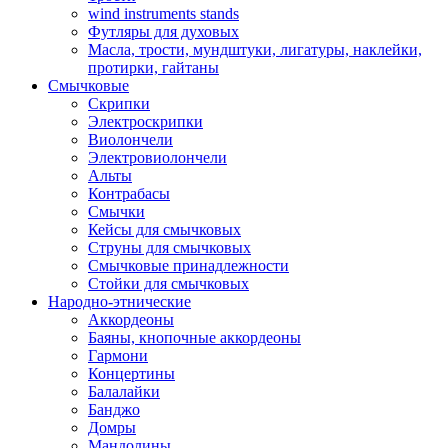
wind instruments stands
Футляры для духовых
Масла, трости, мундштуки, лигатуры, наклейки,
протирки, гайтаны
Смычковые
Скрипки
Электроскрипки
Виолончели
Электровиолончели
Альты
Контрабасы
Смычки
Кейсы для смычковых
Струны для смычковых
Смычковые принадлежности
Стойки для смычковых
Народно-этнические
Аккордеоны
Баяны, кнопочные аккордеоны
Гармони
Концертины
Балалайки
Банджо
Домры
Мандолины