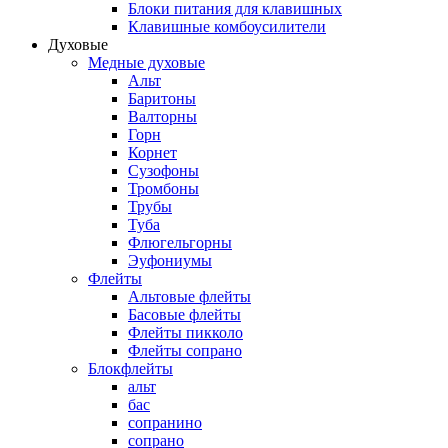
Блоки питания для клавишных
Клавишные комбоусилители
Духовые
Медные духовые
Альт
Баритоны
Валторны
Горн
Корнет
Сузофоны
Тромбоны
Трубы
Туба
Флюгельгорны
Эуфониумы
Флейты
Альтовые флейты
Басовые флейты
Флейты пикколо
Флейты сопрано
Блокфлейты
альт
бас
сопранино
сопрано