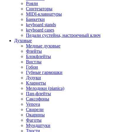
Рояли
Синтезаторы
MIDI-клавиатуры
Банкетки
keyboard stands
keyboard cases
Педали сустейна, настроечный ключ
Духовые
Медные духовые
Флейты
Блокфлейты
Вистлы
Гобои
Губные гармошки
Дудуки
Кларнеты
Мелодики (pianica)
Пан-флейты
Саксофоны
Venova
Свирели
Окарины
Фаготы
Мундштуки
Трости