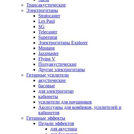
Трансакустические
Электрогитары
Stratocaster
Les Paul
SG
Telecaster
Superstrat
Электрогитары Explorer
Mustang
Jazzmaster
Flying V
Полуакустические
Другие электрогитары
Гитарные усилители
акустические
басовые
для электрогитар
кабинеты
усилители для наушников
Аксессуары для комбиков, усилителей и
кабинетов
Гитарные эффекты
Педали эффектов
для акустики