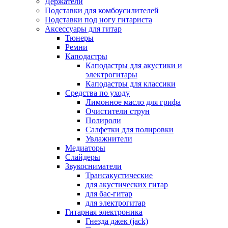
Держатели
Подставки для комбоусилителей
Подставки под ногу гитариста
Аксессуары для гитар
Тюнеры
Ремни
Каподастры
Каподастры для акустики и
электрогитары
Каподастры для классики
Средства по уходу
Лимонное масло для грифа
Очистители струн
Полироли
Салфетки для полировки
Увлажнители
Медиаторы
Слайдеры
Звукосниматели
Трансакустические
для акустических гитар
для бас-гитар
для электрогитар
Гитарная электроника
Гнезда джек (jack)