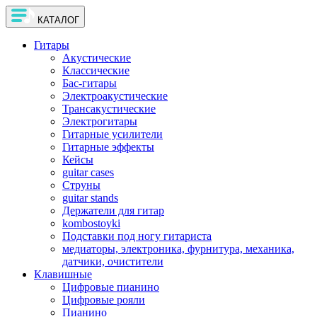
КАТАЛОГ
Гитары
Акустические
Классические
Бас-гитары
Электроакустические
Трансакустические
Электрогитары
Гитарные усилители
Гитарные эффекты
Кейсы
guitar cases
Струны
guitar stands
Держатели для гитар
kombostoyki
Подставки под ногу гитариста
медиаторы, электроника, фурнитура, механика,
датчики, очистители
Клавишные
Цифровые пианино
Цифровые рояли
Пианино