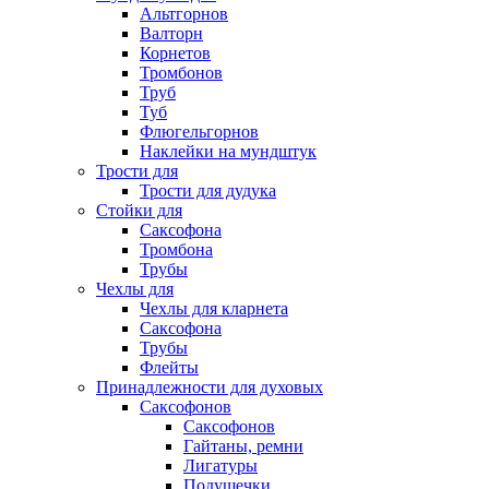
Альтгорнов
Валторн
Корнетов
Тромбонов
Труб
Туб
Флюгельгорнов
Наклейки на мундштук
Трости для
Трости для дудука
Стойки для
Саксофона
Тромбона
Трубы
Чехлы для
Чехлы для кларнета
Саксофона
Трубы
Флейты
Принадлежности для духовых
Саксофонов
Саксофонов
Гайтаны, ремни
Лигатуры
Подушечки