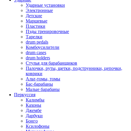
Ударные установки
Электронные
Детские
Маршевые
Пластики
Пэды тренировочные
Тарелки
drum pedals
Комбоусилители
drum cases
drum holders
Стулья для барабанщиков
Палочки, руты, щетки, подструнники, цепочки,
коврики
Альт-томы, томы
Бас-барабаны
Малые барабаны
Перкуссия
Калимбы
Кахоны
Джембе
Дарбуки
Бонго
Ксилофоны