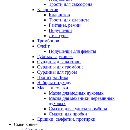
Трости для саксофона
Кларнетов
Кларнетов
Трости для кларнета
Гайтаны, ремни
Подушечки
Лигатуры
Тромбонов
Флейт
Подушечки для флейты
Губных гармошек
Сурдины для валторн
Сурдины для тромбона
Сурдины для трубы
Пюпитры Лира
Наборы по уходу
Масла и смазки
Масла для медных духовых
Масла для механики деревянных
духовых
Смазки для кулисы тромбона
Смазки для пробки
Ершики, салфетки, протирки
Смычковые
Скрипки