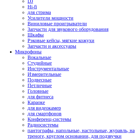
DJ
Hi-fi
для стрима
Усилители мощности
Виниловые проигрыватели
Запчасти для звукового оборудования
Шкафы
Рэковые кейсы, мягкие кожухи
Запчасти и аксессуары
Микрофоны
Вокальные
Студийные
Инструментальные
Измерительные
Подвесные
Петличные
Головные
для фитнеса
Караоке
для видеокамер
для смартфонов
Конференц-системы
Радиосистемы
пантографы, напольные, настольные, журавль, на
треноге, круглом основании, для подзвучки