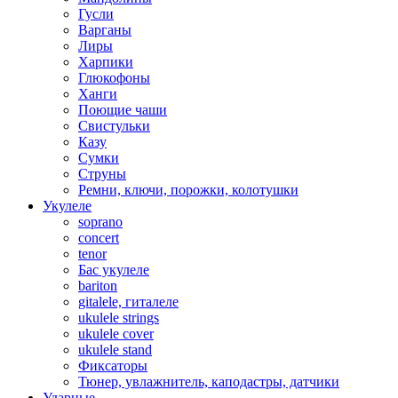
Гусли
Варганы
Лиры
Харпики
Глюкофоны
Ханги
Поющие чаши
Свистульки
Казу
Сумки
Струны
Ремни, ключи, порожки, колотушки
Укулеле
soprano
concert
tenor
Бас укулеле
bariton
gitalele, гиталеле
ukulele strings
ukulele cover
ukulele stand
Фиксаторы
Тюнер, увлажнитель, каподастры, датчики
Ударные