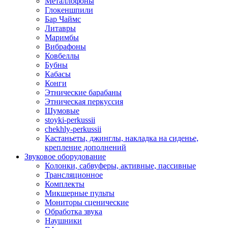
Металлофоны
Глокеншпили
Бар Чаймс
Литавры
Маримбы
Вибрафоны
Ковбеллы
Бубны
Кабасы
Конги
Этнические барабаны
Этническая перкуссия
Шумовые
stoyki-perkussii
chekhly-perkussii
Кастаньеты, джинглы, накладка на сиденье,
крепление дополнений
Звуковое оборудование
Колонки, сабвуферы, активные, пассивные
Трансляционное
Комплекты
Микшерные пульты
Мониторы сценические
Обработка звука
Наушники