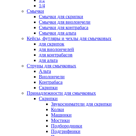
1/2
1/4
Смычки
Смычки для скрипки
Смычки для виолончели
Смычки для контрабаса
Смычки для альта
Кейсы, футляры и чехлы для смычковых
для скрипок
для виолончелей
для контрабасов
для альта
Струны для смычковых
Альта
Виолончели
Контрабаса
Скрипки
Принадлежности для смычковых
Скрипки
Звукосниматели для скрипки
Колки
Машинки
Мостики
Подбородники
Подгрифники