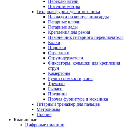
Переключатели
Потенциометры
Гитарная фурнитура и механика
Накладки на корпус, пикгарды
Гитарные ключи
Гитарные лады
Крепления для ремня
Наконечник гитарного переключателя
Колки
Порожки
Стреплоки
Струнодержатели
Фиксаторы, колышки для крепления
струн
Камертоны
Ручки громкости, тона
Тремоло
Рычаги
Пружины
Прочая фурнитура и механика
Гитарный тренажер для пальцев
Метрономы
Прочие
Клавишные
Цифровые пианино