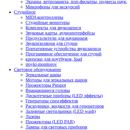
Экраны, ветрозащита, поп-фильтры, подвесы паук,
Микрофоны для экскурсий
Студийное
MIDI-контроллеры
Студийные мониторы
Комплекты для звукозаписи
Звуковые карты, аудиоинтерфейсы
Предусилители для наушников
Звукоизоляция для студии
Портативные устройства звукозаписи
Программное обеспечение для студий
крепежи для ноутбуков, Ipad
stoyki-monitorov
Световое оборудование
Зеркальные шары
Моторы для зеркальных шаров
Прожекторы Pinspot
Вращающиеся головы
Дискотечные приборы (LED эффекты)
Генераторы спецэффектов
Расходники, жидкости для генераторов
Заливные светильники (LED wash)
Лазеры
Прожекторы (LED PAR)
Лампы для световых приборов