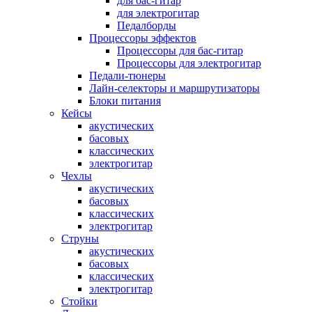
для бас-гитар
для электрогитар
Педалборды
Процессоры эффектов
Процессоры для бас-гитар
Процессоры для электрогитар
Педали-тюнеры
Лайн-селекторы и маршрутизаторы
Блоки питания
Кейсы
акустических
басовых
классических
электрогитар
Чехлы
акустических
басовых
классических
электрогитар
Струны
акустических
басовых
классических
электрогитар
Стойки