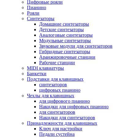
Цифровые рояли
Пианино
Рояли
Синтезаторы
Домашние синтезаторы
Детские синтезаторы
Аналоговые синтезаторы
Модульные синтезаторы
Звуковые модули для синтезаторов
Гибридные синтезаторы
Аранжировочные станции
Рабочие станции
MIDI клавиатуры
Банкетки
Подставки для клавишных
синтезаторов
цифровых пианино
Чехлы для клавишных
для цифрового пианино
Накидки для цифровых пианино
для синтезаторов
Накидки для синтезаторов
Принадлежности для клавишных
Ключ для настройки
Педали сустейна