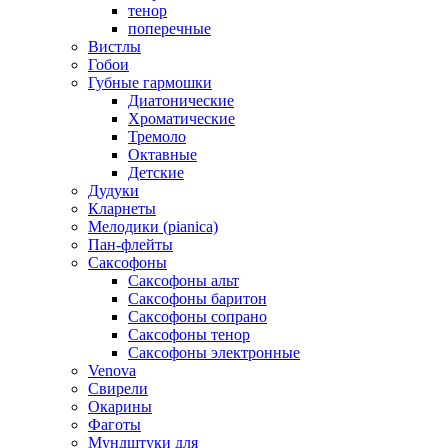
тенор
поперечные
Вистлы
Гобои
Губные гармошки
Диатонические
Хроматические
Тремоло
Октавные
Детские
Дудуки
Кларнеты
Мелодики (pianica)
Пан-флейты
Саксофоны
Саксофоны альт
Саксофоны баритон
Саксофоны сопрано
Саксофоны тенор
Саксофоны электронные
Venova
Свирели
Окарины
Фаготы
Мундштуки для