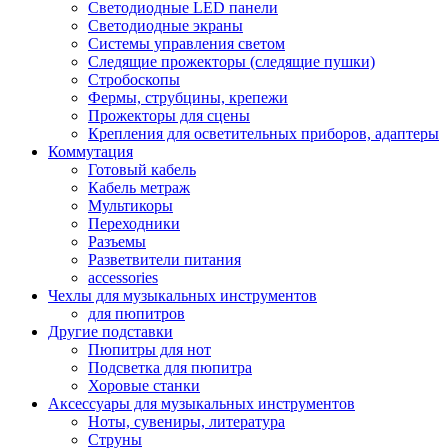
Светодиодные LED панели
Светодиодные экраны
Системы управления светом
Следящие прожекторы (следящие пушки)
Стробоскопы
Фермы, струбцины, крепежи
Прожекторы для сцены
Крепления для осветительных приборов, адаптеры
Коммутация
Готовый кабель
Кабель метраж
Мультикоры
Переходники
Разъемы
Разветвители питания
accessories
Чехлы для музыкальных инструментов
для пюпитров
Другие подставки
Пюпитры для нот
Подсветка для пюпитра
Хоровые станки
Аксессуары для музыкальных инструментов
Ноты, сувениры, литература
Струны