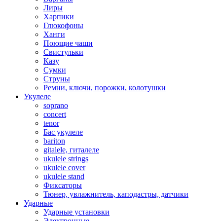
Лиры
Харпики
Глюкофоны
Ханги
Поющие чаши
Свистульки
Казу
Сумки
Струны
Ремни, ключи, порожки, колотушки
Укулеле
soprano
concert
tenor
Бас укулеле
bariton
gitalele, гиталеле
ukulele strings
ukulele cover
ukulele stand
Фиксаторы
Тюнер, увлажнитель, каподастры, датчики
Ударные
Ударные установки
Электронные