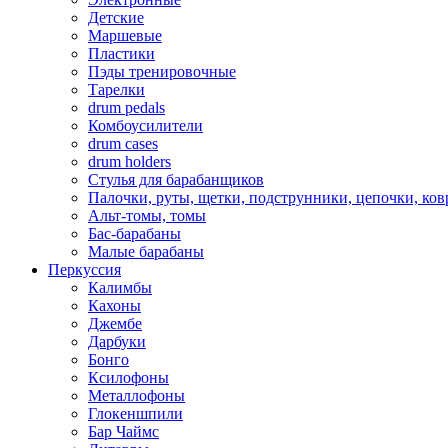
Детские
Маршевые
Пластики
Пэды тренировочные
Тарелки
drum pedals
Комбоусилители
drum cases
drum holders
Стулья для барабанщиков
Палочки, руты, щетки, подструнники, цепочки, ко
Альт-томы, томы
Бас-барабаны
Малые барабаны
Перкуссия
Калимбы
Кахоны
Джембе
Дарбуки
Бонго
Ксилофоны
Металлофоны
Глокеншпили
Бар Чаймс