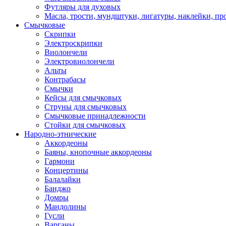
Футляры для духовых
Масла, трости, мундштуки, лигатуры, наклейки, пр
Смычковые
Скрипки
Электроскрипки
Виолончели
Электровиолончели
Альты
Контрабасы
Смычки
Кейсы для смычковых
Струны для смычковых
Смычковые принадлежности
Стойки для смычковых
Народно-этнические
Аккордеоны
Баяны, кнопочные аккордеоны
Гармони
Концертины
Балалайки
Банджо
Домры
Мандолины
Гусли
Варганы