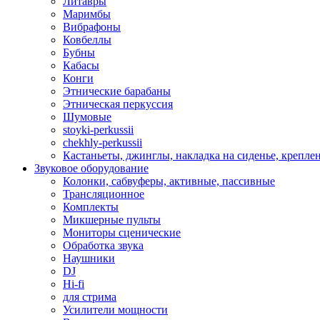
Литавры
Маримбы
Вибрафоны
Ковбеллы
Бубны
Кабасы
Конги
Этнические барабаны
Этническая перкуссия
Шумовые
stoyki-perkussii
chekhly-perkussii
Кастаньеты, джинглы, накладка на сиденье, крепл
Звуковое оборудование
Колонки, сабвуферы, активные, пассивные
Трансляционное
Комплекты
Микшерные пульты
Мониторы сценические
Обработка звука
Наушники
DJ
Hi-fi
для стрима
Усилители мощности