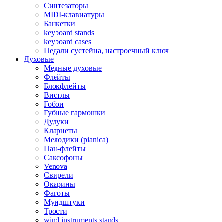
Синтезаторы
MIDI-клавиатуры
Банкетки
keyboard stands
keyboard cases
Педали сустейна, настроечный ключ
Духовые
Медные духовые
Флейты
Блокфлейты
Вистлы
Гобои
Губные гармошки
Дудуки
Кларнеты
Мелодики (pianica)
Пан-флейты
Саксофоны
Venova
Свирели
Окарины
Фаготы
Мундштуки
Трости
wind instruments stands