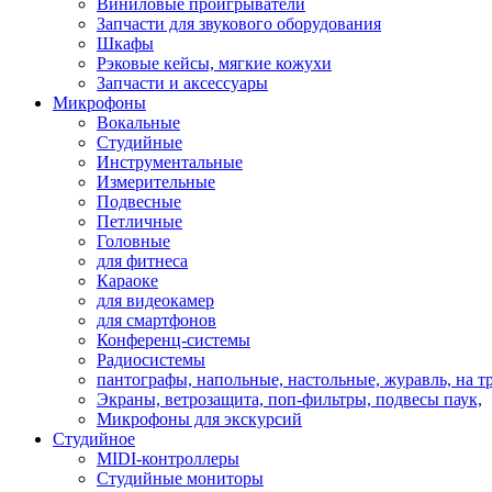
Виниловые проигрыватели
Запчасти для звукового оборудования
Шкафы
Рэковые кейсы, мягкие кожухи
Запчасти и аксессуары
Микрофоны
Вокальные
Студийные
Инструментальные
Измерительные
Подвесные
Петличные
Головные
для фитнеса
Караоке
для видеокамер
для смартфонов
Конференц-системы
Радиосистемы
пантографы, напольные, настольные, журавль, на т
Экраны, ветрозащита, поп-фильтры, подвесы паук,
Микрофоны для экскурсий
Студийное
MIDI-контроллеры
Студийные мониторы