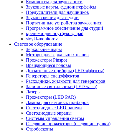
Комплекты для звукозаписи
Звуковые карты, аудиоинтерфейсы
Предусилители для наушников
Звукоизоляция для студии
Портативные устройства звукозаписи
Программное обеспечение для студий
крепежи для ноутбуков, Ipad
stoyki-monitorov
Световое оборудование
Зеркальные шары
Моторы для зеркальных шаров
Прожекторы Pinspot
Вращающиеся головы
Дискотечные приборы (LED эффекты)
Генераторы спецэффектов
Расходники, жидкости для генераторов
Заливные светильники (LED wash)
Лазеры
Прожекторы (LED PAR)
Лампы для световых приборов
Светодиодные LED панели
Светодиодные экраны
Системы управления светом
Следящие прожекторы (следящие пушки)
Стробоскопы