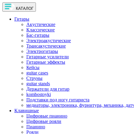
КАТАЛОГ
Гитары
Акустические
Классические
Бас-гитары
Электроакустические
Трансакустические
Электрогитары
Гитарные усилители
Гитарные эффекты
Кейсы
guitar cases
Струны
guitar stands
Держатели для гитар
kombostoyki
Подставки под ногу гитариста
медиаторы, электроника, фурнитура, механика, дат
Клавишные
Цифровые пианино
Цифровые рояли
Пианино
Рояли