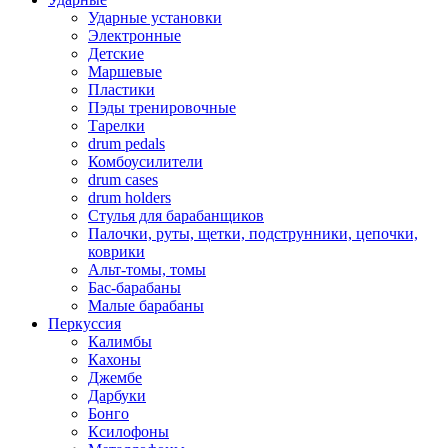
Ударные установки
Электронные
Детские
Маршевые
Пластики
Пэды тренировочные
Тарелки
drum pedals
Комбоусилители
drum cases
drum holders
Стулья для барабанщиков
Палочки, руты, щетки, подструнники, цепочки,
коврики
Альт-томы, томы
Бас-барабаны
Малые барабаны
Перкуссия
Калимбы
Кахоны
Джембе
Дарбуки
Бонго
Ксилофоны