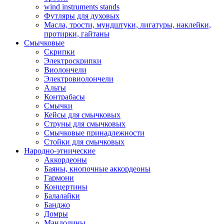
wind instruments stands
Футляры для духовых
Масла, трости, мундштуки, лигатуры, наклейки,
протирки, гайтаны
Смычковые
Скрипки
Электроскрипки
Виолончели
Электровиолончели
Альты
Контрабасы
Смычки
Кейсы для смычковых
Струны для смычковых
Смычковые принадлежности
Стойки для смычковых
Народно-этнические
Аккордеоны
Баяны, кнопочные аккордеоны
Гармони
Концертины
Балалайки
Банджо
Домры
Мандолины