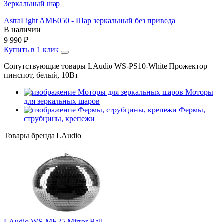
Зеркальный шар
AstraLight AMB050 - Шар зеркальный без привода
В наличии
9 990
₽
Купить в 1 клик
Сопутствующие товары LAudio WS-PS10-White Прожектор
пинспот, белый, 10Вт
Моторы
для зеркальных шаров
Фермы,
струбцины, крепежи
Товары бренда LAudio
LAudio WS-MB25 Mirror Ball