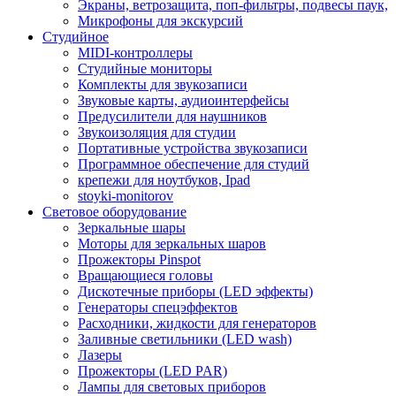
Экраны, ветрозащита, поп-фильтры, подвесы паук,
Микрофоны для экскурсий
Студийное
MIDI-контроллеры
Студийные мониторы
Комплекты для звукозаписи
Звуковые карты, аудиоинтерфейсы
Предусилители для наушников
Звукоизоляция для студии
Портативные устройства звукозаписи
Программное обеспечение для студий
крепежи для ноутбуков, Ipad
stoyki-monitorov
Световое оборудование
Зеркальные шары
Моторы для зеркальных шаров
Прожекторы Pinspot
Вращающиеся головы
Дискотечные приборы (LED эффекты)
Генераторы спецэффектов
Расходники, жидкости для генераторов
Заливные светильники (LED wash)
Лазеры
Прожекторы (LED PAR)
Лампы для световых приборов