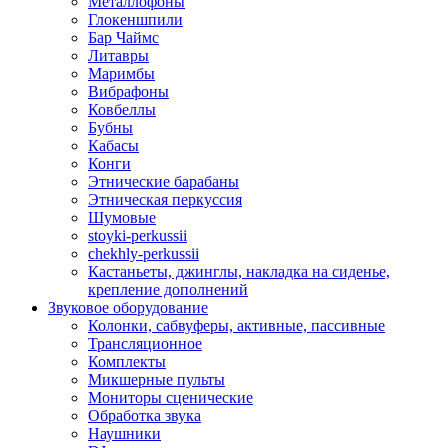
Металлофоны
Глокеншпили
Бар Чаймс
Литавры
Маримбы
Вибрафоны
Ковбеллы
Бубны
Кабасы
Конги
Этнические барабаны
Этническая перкуссия
Шумовые
stoyki-perkussii
chekhly-perkussii
Кастаньеты, джинглы, накладка на сиденье,
крепление дополнений
Звуковое оборудование
Колонки, сабвуферы, активные, пассивные
Трансляционное
Комплекты
Микшерные пульты
Мониторы сценические
Обработка звука
Наушники