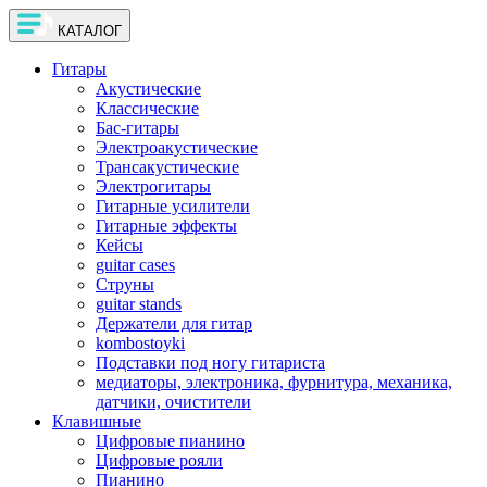
КАТАЛОГ
Гитары
Акустические
Классические
Бас-гитары
Электроакустические
Трансакустические
Электрогитары
Гитарные усилители
Гитарные эффекты
Кейсы
guitar cases
Струны
guitar stands
Держатели для гитар
kombostoyki
Подставки под ногу гитариста
медиаторы, электроника, фурнитура, механика,
датчики, очистители
Клавишные
Цифровые пианино
Цифровые рояли
Пианино