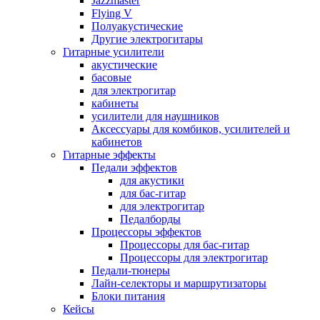
Jazzmaster
Flying V
Полуакустические
Другие электрогитары
Гитарные усилители
акустические
басовые
для электрогитар
кабинеты
усилители для наушников
Аксессуары для комбиков, усилителей и
кабинетов
Гитарные эффекты
Педали эффектов
для акустики
для бас-гитар
для электрогитар
Педалборды
Процессоры эффектов
Процессоры для бас-гитар
Процессоры для электрогитар
Педали-тюнеры
Лайн-селекторы и маршрутизаторы
Блоки питания
Кейсы