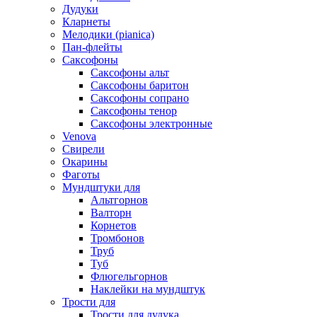
Дудуки
Кларнеты
Мелодики (pianica)
Пан-флейты
Саксофоны
Саксофоны альт
Саксофоны баритон
Саксофоны сопрано
Саксофоны тенор
Саксофоны электронные
Venova
Свирели
Окарины
Фаготы
Мундштуки для
Альтгорнов
Валторн
Корнетов
Тромбонов
Труб
Туб
Флюгельгорнов
Наклейки на мундштук
Трости для
Трости для дудука