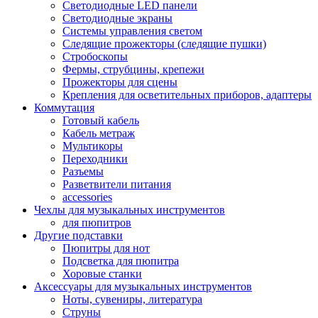
Светодиодные LED панели
Светодиодные экраны
Системы управления светом
Следящие прожекторы (следящие пушки)
Стробоскопы
Фермы, струбцины, крепежи
Прожекторы для сцены
Крепления для осветительных приборов, адаптеры
Коммутация
Готовый кабель
Кабель метраж
Мультикоры
Переходники
Разъемы
Разветвители питания
accessories
Чехлы для музыкальных инструментов
для пюпитров
Другие подставки
Пюпитры для нот
Подсветка для пюпитра
Хоровые станки
Аксессуары для музыкальных инструментов
Ноты, сувениры, литература
Струны