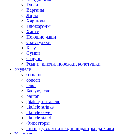
Гусли
Варганы
Лиры
Харпики
Глюкофоны
Ханги
Поющие чаши
Свистульки
Казу
Сумки
Струны
Ремни, ключи, порожки, колотушки
Укулеле
soprano
concert
tenor
Бас укулеле
bariton
gitalele, гиталеле
ukulele strings
ukulele cover
ukulele stand
Фиксаторы
Тюнер, увлажнитель, каподастры, датчики
Ударные