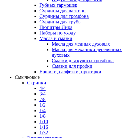
Губных гармошек
Сурдины для валторн
Сурдины для тромбона
Сурдины для трубы
Пюпитры Лира
Наборы по уходу
Масла и смазки
Масла для медных духовых
Масла для механики деревянных
духовых
Смазки для кулисы тромбона
Смазки для пробки
Ершики, салфетки, протирки
Смычковые
Скрипки
4/4
3/4
7/8
1/2
1/4
1/8
1/10
1/16
1/32