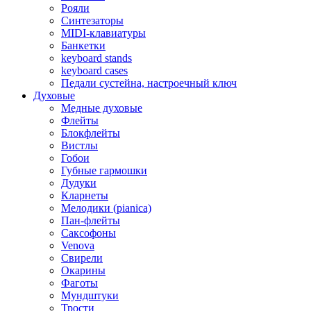
Рояли
Синтезаторы
MIDI-клавиатуры
Банкетки
keyboard stands
keyboard cases
Педали сустейна, настроечный ключ
Духовые
Медные духовые
Флейты
Блокфлейты
Вистлы
Гобои
Губные гармошки
Дудуки
Кларнеты
Мелодики (pianica)
Пан-флейты
Саксофоны
Venova
Свирели
Окарины
Фаготы
Мундштуки
Трости