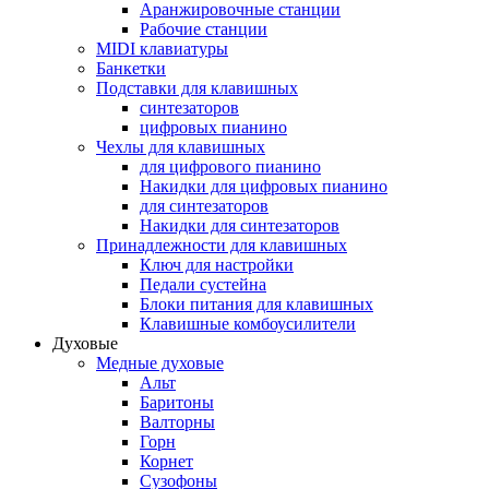
Аранжировочные станции
Рабочие станции
MIDI клавиатуры
Банкетки
Подставки для клавишных
синтезаторов
цифровых пианино
Чехлы для клавишных
для цифрового пианино
Накидки для цифровых пианино
для синтезаторов
Накидки для синтезаторов
Принадлежности для клавишных
Ключ для настройки
Педали сустейна
Блоки питания для клавишных
Клавишные комбоусилители
Духовые
Медные духовые
Альт
Баритоны
Валторны
Горн
Корнет
Сузофоны