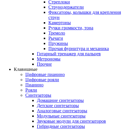
Стреплоки
Струнодержатели
Фиксаторы, колышки для крепления
струн
Камертоны
Ручки громкости, тона
Тремоло
Рычаги
Пружины
Прочая фурнитура и механика
Гитарный тренажер для пальцев
Метрономы
Прочие
Клавишные
Цифровые пианино
Цифровые рояли
Пианино
Рояли
Синтезаторы
Домашние синтезаторы
Детские синтезаторы
Аналоговые синтезаторы
Модульные синтезаторы
Звуковые модули для синтезаторов
Гибридные синтезаторы