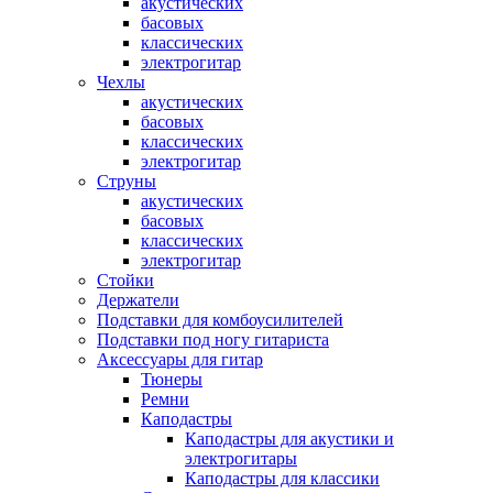
акустических
басовых
классических
электрогитар
Чехлы
акустических
басовых
классических
электрогитар
Струны
акустических
басовых
классических
электрогитар
Стойки
Держатели
Подставки для комбоусилителей
Подставки под ногу гитариста
Аксессуары для гитар
Тюнеры
Ремни
Каподастры
Каподастры для акустики и
электрогитары
Каподастры для классики