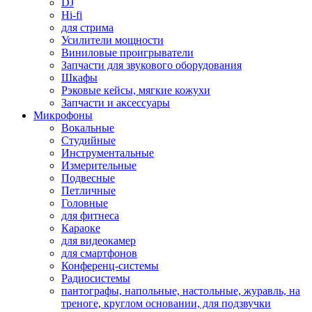
DJ
Hi-fi
для стрима
Усилители мощности
Виниловые проигрыватели
Запчасти для звукового оборудования
Шкафы
Рэковые кейсы, мягкие кожухи
Запчасти и аксессуары
Микрофоны
Вокальные
Студийные
Инструментальные
Измерительные
Подвесные
Петличные
Головные
для фитнеса
Караоке
для видеокамер
для смартфонов
Конференц-системы
Радиосистемы
пантографы, напольные, настольные, журавль, на
треноге, круглом основании, для подзвучки