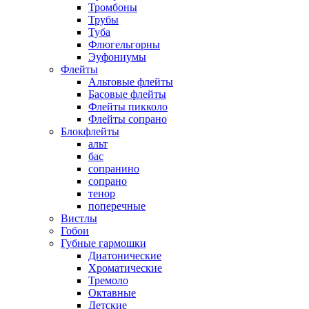
Тромбоны
Трубы
Туба
Флюгельгорны
Эуфониумы
Флейты
Альтовые флейты
Басовые флейты
Флейты пикколо
Флейты сопрано
Блокфлейты
альт
бас
сопранино
сопрано
тенор
поперечные
Вистлы
Гобои
Губные гармошки
Диатонические
Хроматические
Тремоло
Октавные
Детские