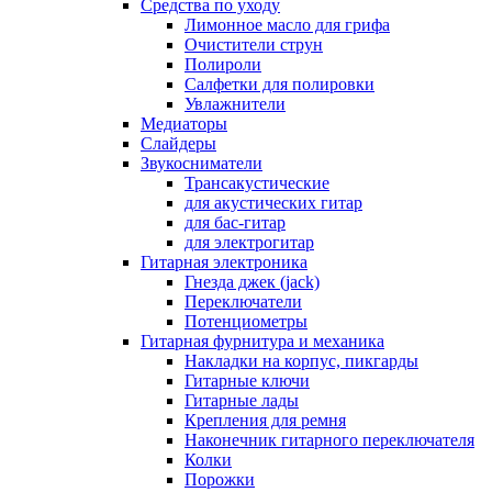
Средства по уходу
Лимонное масло для грифа
Очистители струн
Полироли
Салфетки для полировки
Увлажнители
Медиаторы
Слайдеры
Звукосниматели
Трансакустические
для акустических гитар
для бас-гитар
для электрогитар
Гитарная электроника
Гнезда джек (jack)
Переключатели
Потенциометры
Гитарная фурнитура и механика
Накладки на корпус, пикгарды
Гитарные ключи
Гитарные лады
Крепления для ремня
Наконечник гитарного переключателя
Колки
Порожки