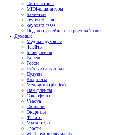
Синтезаторы
MIDI-клавиатуры
Банкетки
keyboard stands
keyboard cases
Педали сустейна, настроечный ключ
Духовые
Медные духовые
Флейты
Блокфлейты
Вистлы
Гобои
Губные гармошки
Дудуки
Кларнеты
Мелодики (pianica)
Пан-флейты
Саксофоны
Venova
Свирели
Окарины
Фаготы
Мундштуки
Трости
wind instruments stands