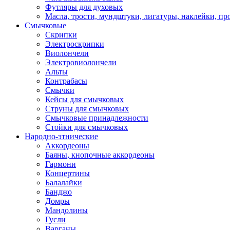
Футляры для духовых
Масла, трости, мундштуки, лигатуры, наклейки, пр
Смычковые
Скрипки
Электроскрипки
Виолончели
Электровиолончели
Альты
Контрабасы
Смычки
Кейсы для смычковых
Струны для смычковых
Смычковые принадлежности
Стойки для смычковых
Народно-этнические
Аккордеоны
Баяны, кнопочные аккордеоны
Гармони
Концертины
Балалайки
Банджо
Домры
Мандолины
Гусли
Варганы