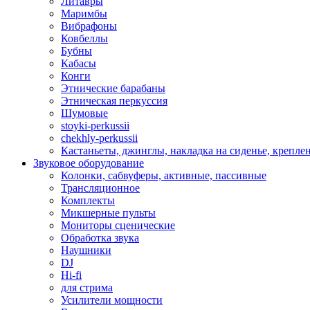
Литавры
Маримбы
Вибрафоны
Ковбеллы
Бубны
Кабасы
Конги
Этнические барабаны
Этническая перкуссия
Шумовые
stoyki-perkussii
chekhly-perkussii
Кастаньеты, джинглы, накладка на сиденье, крепл
Звуковое оборудование
Колонки, сабвуферы, активные, пассивные
Трансляционное
Комплекты
Микшерные пульты
Мониторы сценические
Обработка звука
Наушники
DJ
Hi-fi
для стрима
Усилители мощности