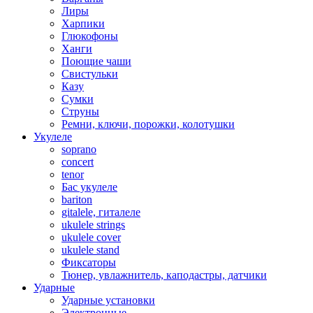
Лиры
Харпики
Глюкофоны
Ханги
Поющие чаши
Свистульки
Казу
Сумки
Струны
Ремни, ключи, порожки, колотушки
Укулеле
soprano
concert
tenor
Бас укулеле
bariton
gitalele, гиталеле
ukulele strings
ukulele cover
ukulele stand
Фиксаторы
Тюнер, увлажнитель, каподастры, датчики
Ударные
Ударные установки
Электронные