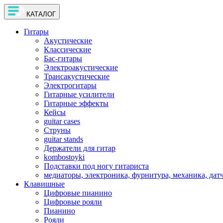
КАТАЛОГ
Гитары
Акустические
Классические
Бас-гитары
Электроакустические
Трансакустические
Электрогитары
Гитарные усилители
Гитарные эффекты
Кейсы
guitar cases
Струны
guitar stands
Держатели для гитар
kombostoyki
Подставки под ногу гитариста
медиаторы, электроника, фурнитура, механика, дат
Клавишные
Цифровые пианино
Цифровые рояли
Пианино
Рояли