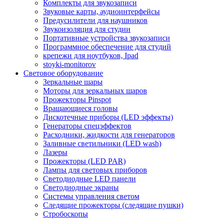
Комплекты для звукозаписи
Звуковые карты, аудиоинтерфейсы
Предусилители для наушников
Звукоизоляция для студии
Портативные устройства звукозаписи
Программное обеспечение для студий
крепежи для ноутбуков, Ipad
stoyki-monitorov
Световое оборудование
Зеркальные шары
Моторы для зеркальных шаров
Прожекторы Pinspot
Вращающиеся головы
Дискотечные приборы (LED эффекты)
Генераторы спецэффектов
Расходники, жидкости для генераторов
Заливные светильники (LED wash)
Лазеры
Прожекторы (LED PAR)
Лампы для световых приборов
Светодиодные LED панели
Светодиодные экраны
Системы управления светом
Следящие прожекторы (следящие пушки)
Стробоскопы