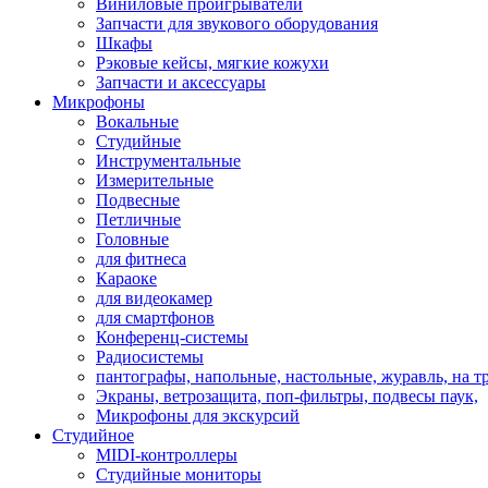
Виниловые проигрыватели
Запчасти для звукового оборудования
Шкафы
Рэковые кейсы, мягкие кожухи
Запчасти и аксессуары
Микрофоны
Вокальные
Студийные
Инструментальные
Измерительные
Подвесные
Петличные
Головные
для фитнеса
Караоке
для видеокамер
для смартфонов
Конференц-системы
Радиосистемы
пантографы, напольные, настольные, журавль, на т
Экраны, ветрозащита, поп-фильтры, подвесы паук,
Микрофоны для экскурсий
Студийное
MIDI-контроллеры
Студийные мониторы