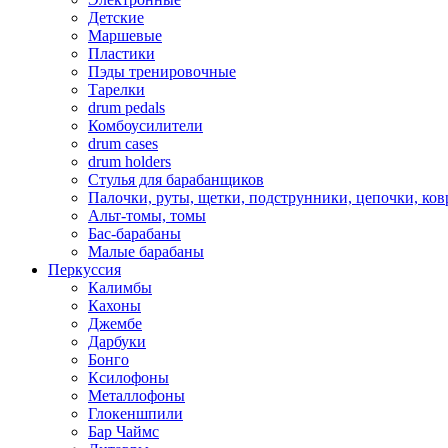
Детские
Маршевые
Пластики
Пэды тренировочные
Тарелки
drum pedals
Комбоусилители
drum cases
drum holders
Стулья для барабанщиков
Палочки, руты, щетки, подструнники, цепочки, ко
Альт-томы, томы
Бас-барабаны
Малые барабаны
Перкуссия
Калимбы
Кахоны
Джембе
Дарбуки
Бонго
Ксилофоны
Металлофоны
Глокеншпили
Бар Чаймс