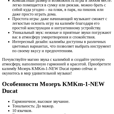
Компактный размер и возможность игры в любом месте:
легко помещается в сумку или рюкзак. можно брать с
собой куда угодно – на пляж, в парк, на пикник или
даже просто играть дома.
Простота игры: даже начинающий музыкант сможет с
легкостью освоить игру на калимбе благодаря его
простой конструкции и интуитивному устройству.
Уникальный звук: нежные и приятные звуки погружают
вас в атмосферу умиротворения и спокойствия.
Интересный дизайн: калимбы доступны в различных
цветовых вариантах, что позволяет выбрать инструмент
по своему вкусу и предпочтениям.
Почувствуйте магию звука с калимбой и создайте уютную
атмосферу, наполненную гармонией и красотой. Приобретите
калимбу Мозеръ KMKm-1-NEW Ducat прямо сейчас и
окунитесь в мир удивительной музыки!
Особенности Мозеръ KMKm-1-NEW
Ducat
Гармоничное, высокое звучание.
Тональность: До мажор.
10 язычков.