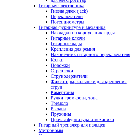
для электрогитар
Гитарная электроника
Гнезда джек (jack)
Переключатели
Потенциометры
Гитарная фурнитура и механика
Накладки на корпус, пикгарды
Гитарные ключи
Гитарные лады
Крепления для ремня
Наконечник гитарного переключателя
Колки
Порожки
Стреплоки
Струнодержатели
Фиксаторы, колышки для крепления
струн
Камертоны
Ручки громкости, тона
Тремоло
Рычаги
Пружины
Прочая фурнитура и механика
Гитарный тренажер для пальцев
Метрономы