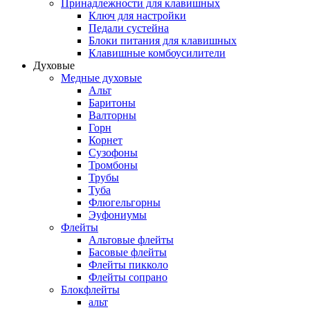
Принадлежности для клавишных
Ключ для настройки
Педали сустейна
Блоки питания для клавишных
Клавишные комбоусилители
Духовые
Медные духовые
Альт
Баритоны
Валторны
Горн
Корнет
Сузофоны
Тромбоны
Трубы
Туба
Флюгельгорны
Эуфониумы
Флейты
Альтовые флейты
Басовые флейты
Флейты пикколо
Флейты сопрано
Блокфлейты
альт