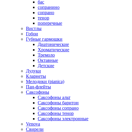
бас
сопранино
сопрано
тенор
поперечные
Вистлы
Гобои
Губные гармошки
Диатонические
Хроматические
Тремоло
Октавные
Детские
Дудуки
Кларнеты
Мелодики (pianica)
Пан-флейты
Саксофоны
Саксофоны альт
Саксофоны баритон
Саксофоны сопрано
Саксофоны тенор
Саксофоны электронные
Venova
Свирели