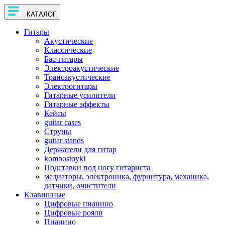
КАТАЛОГ
Гитары
Акустические
Классические
Бас-гитары
Электроакустические
Трансакустические
Электрогитары
Гитарные усилители
Гитарные эффекты
Кейсы
guitar cases
Струны
guitar stands
Держатели для гитар
kombostoyki
Подставки под ногу гитариста
медиаторы, электроника, фурнитура, механика,
датчики, очистители
Клавишные
Цифровые пианино
Цифровые рояли
Пианино