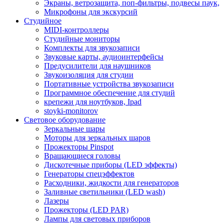
Экраны, ветрозащита, поп-фильтры, подвесы паук,
Микрофоны для экскурсий
Студийное
MIDI-контроллеры
Студийные мониторы
Комплекты для звукозаписи
Звуковые карты, аудиоинтерфейсы
Предусилители для наушников
Звукоизоляция для студии
Портативные устройства звукозаписи
Программное обеспечение для студий
крепежи для ноутбуков, Ipad
stoyki-monitorov
Световое оборудование
Зеркальные шары
Моторы для зеркальных шаров
Прожекторы Pinspot
Вращающиеся головы
Дискотечные приборы (LED эффекты)
Генераторы спецэффектов
Расходники, жидкости для генераторов
Заливные светильники (LED wash)
Лазеры
Прожекторы (LED PAR)
Лампы для световых приборов