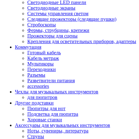
Светодиодные LED панели
Светодиодные экраны
Системы управления светом
Следящие прожекторы (следящие пушки)
Стробоскопы
Фермы, струбцины, крепежи
Прожекторы для сцены
Крепления для осветительных приборов, адаптеры
Коммутация
Готовый кабель
Кабель метраж
Мультикоры
Переходники
Разъемы
Разветвители питания
accessories
Чехлы для музыкальных инструментов
для пюпитров
Другие подставки
Пюпитры для нот
Подсветка для пюпитра
Хоровые станки
Аксессуары для музыкальных инструментов
Ноты, сувениры, литература
Струны