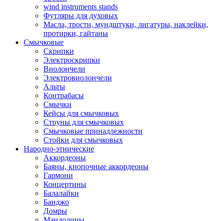
wind instruments stands
Футляры для духовых
Масла, трости, мундштуки, лигатуры, наклейки,
протирки, гайтаны
Смычковые
Скрипки
Электроскрипки
Виолончели
Электровиолончели
Альты
Контрабасы
Смычки
Кейсы для смычковых
Струны для смычковых
Смычковые принадлежности
Стойки для смычковых
Народно-этнические
Аккордеоны
Баяны, кнопочные аккордеоны
Гармони
Концертины
Балалайки
Банджо
Домры
Мандолины