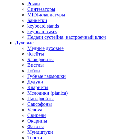
Рояли
Синтезаторы
MIDI-клавиатуры
Банкетки
keyboard stands
keyboard cases
Педали сустейна, настроечный ключ
Духовые
Медные духовые
Флейты
Блокфлейты
Вистлы
Гобои
Губные гармошки
Дудуки
Кларнеты
Мелодики (pianica)
Пан-флейты
Саксофоны
Venova
Свирели
Окарины
Фаготы
Мундштуки
Трости