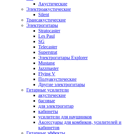
Акустические
Электроакустические
Silent
Трансакустические
Электрогитары
Stratocaster
Les Paul
SG
Telecaster
Superstrat
Электрогитары Explorer
Mustang
Jazzmaster
Flying V
Полуакустические
Другие электрогитары
Гитарные усилители
акустические
басовые
для электрогитар
кабинеты
усилители для наушников
Аксессуары для комбиков, усилителей и
кабинетов
Гитарные эффекты