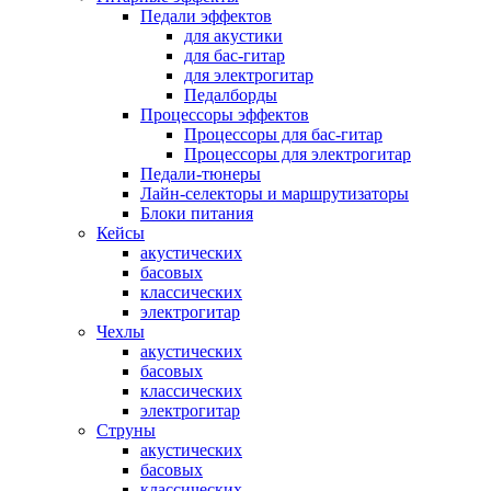
Педали эффектов
для акустики
для бас-гитар
для электрогитар
Педалборды
Процессоры эффектов
Процессоры для бас-гитар
Процессоры для электрогитар
Педали-тюнеры
Лайн-селекторы и маршрутизаторы
Блоки питания
Кейсы
акустических
басовых
классических
электрогитар
Чехлы
акустических
басовых
классических
электрогитар
Струны
акустических
басовых
классических