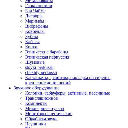
Металлофоны
Глокеншпили
Бар Чаймс
Литавры
Маримбы
Вибрафоны
Ковбеллы
Бубны
Кабасы
Конги
Этнические барабаны
Этническая перкуссия
Шумовые
stoyki-perkussii
chekhly-perkussii
Кастаньеты, джинглы, накладка на сиденье,
крепление дополнений
Звуковое оборудование
Колонки, сабвуферы, активные, пассивные
Трансляционное
Комплекты
Микшерные пульты
Мониторы сценические
Обработка звука
Наушники