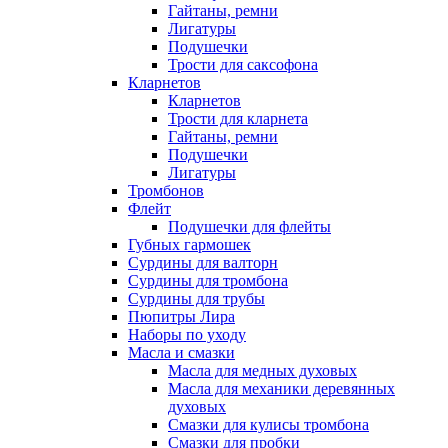
Гайтаны, ремни
Лигатуры
Подушечки
Трости для саксофона
Кларнетов
Кларнетов
Трости для кларнета
Гайтаны, ремни
Подушечки
Лигатуры
Тромбонов
Флейт
Подушечки для флейты
Губных гармошек
Сурдины для валторн
Сурдины для тромбона
Сурдины для трубы
Пюпитры Лира
Наборы по уходу
Масла и смазки
Масла для медных духовых
Масла для механики деревянных
духовых
Смазки для кулисы тромбона
Смазки для пробки