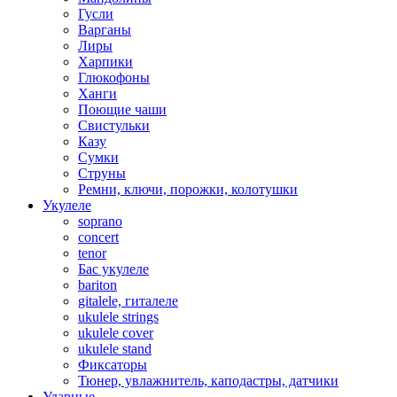
Гусли
Варганы
Лиры
Харпики
Глюкофоны
Ханги
Поющие чаши
Свистульки
Казу
Сумки
Струны
Ремни, ключи, порожки, колотушки
Укулеле
soprano
concert
tenor
Бас укулеле
bariton
gitalele, гиталеле
ukulele strings
ukulele cover
ukulele stand
Фиксаторы
Тюнер, увлажнитель, каподастры, датчики
Ударные