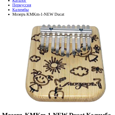
Каталог
Перкуссия
Калимбы
Мозеръ KMKm-1-NEW Ducat
Мозеръ KMKm-1-NEW Ducat Калимба