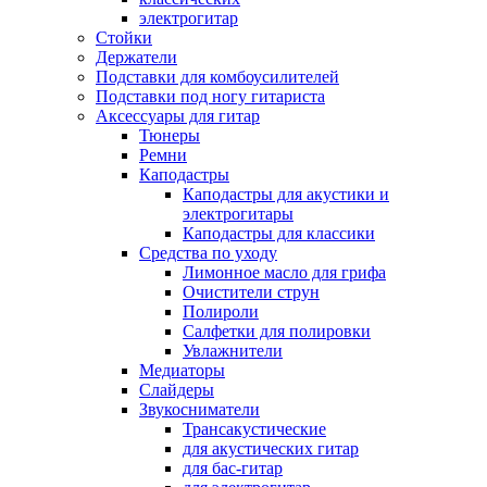
электрогитар
Стойки
Держатели
Подставки для комбоусилителей
Подставки под ногу гитариста
Аксессуары для гитар
Тюнеры
Ремни
Каподастры
Каподастры для акустики и
электрогитары
Каподастры для классики
Средства по уходу
Лимонное масло для грифа
Очистители струн
Полироли
Салфетки для полировки
Увлажнители
Медиаторы
Слайдеры
Звукосниматели
Трансакустические
для акустических гитар
для бас-гитар