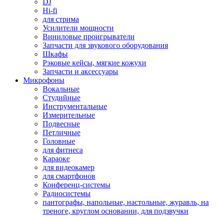
DJ
Hi-fi
для стрима
Усилители мощности
Виниловые проигрыватели
Запчасти для звукового оборудования
Шкафы
Рэковые кейсы, мягкие кожухи
Запчасти и аксессуары
Микрофоны
Вокальные
Студийные
Инструментальные
Измерительные
Подвесные
Петличные
Головные
для фитнеса
Караоке
для видеокамер
для смартфонов
Конференц-системы
Радиосистемы
пантографы, напольные, настольные, журавль, на
треноге, круглом основании, для подзвучки