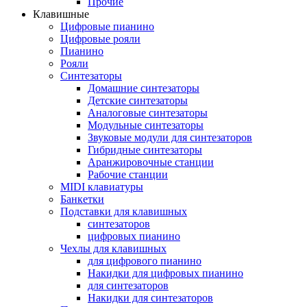
Прочие
Клавишные
Цифровые пианино
Цифровые рояли
Пианино
Рояли
Синтезаторы
Домашние синтезаторы
Детские синтезаторы
Аналоговые синтезаторы
Модульные синтезаторы
Звуковые модули для синтезаторов
Гибридные синтезаторы
Аранжировочные станции
Рабочие станции
MIDI клавиатуры
Банкетки
Подставки для клавишных
синтезаторов
цифровых пианино
Чехлы для клавишных
для цифрового пианино
Накидки для цифровых пианино
для синтезаторов
Накидки для синтезаторов