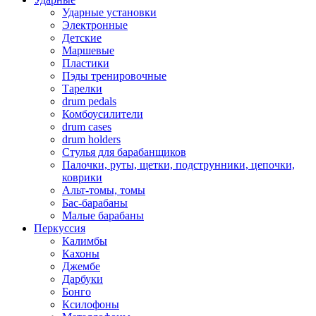
Ударные установки
Электронные
Детские
Маршевые
Пластики
Пэды тренировочные
Тарелки
drum pedals
Комбоусилители
drum cases
drum holders
Стулья для барабанщиков
Палочки, руты, щетки, подструнники, цепочки,
коврики
Альт-томы, томы
Бас-барабаны
Малые барабаны
Перкуссия
Калимбы
Кахоны
Джембе
Дарбуки
Бонго
Ксилофоны