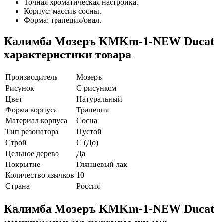
Точная хроматическая настройка.
Корпус: массив сосны.
Форма: трапеция/овал.
Калимба Мозеръ KMKm-1-NEW Ducat
характеристики товара
Производитель
Мозеръ
Рисунок
С рисунком
Цвет
Натуральный
Форма корпуса
Трапеция
Материал корпуса
Сосна
Тип резонатора
Пустой
Строй
C (До)
Цельное дерево
Да
Покрытие
Глянцевый лак
Количество язычков
10
Страна
Россия
Калимба Мозеръ KMKm-1-NEW Ducat