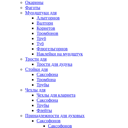
Окарины
Фаготы
Мундштуки для
Альтгорнов
Валторн
Корнетов
Тромбонов
Труб
Туб
Флюгельгорнов
Наклейки на мундштук
Трости для
Трости для дудука
Стойки для
Саксофона
Тромбона
Трубы
Чехлы для
Чехлы для кларнета
Саксофона
Трубы
Флейты
Принадлежности для духовых
Саксофонов
Саксофонов