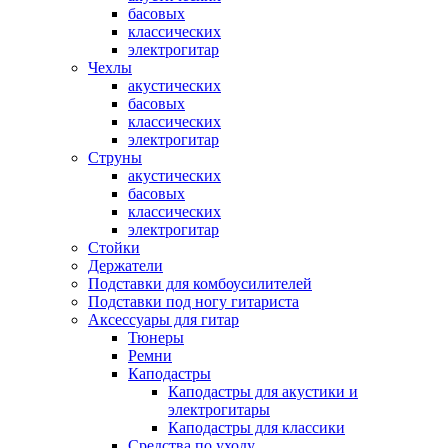
басовых
классических
электрогитар
Чехлы
акустических
басовых
классических
электрогитар
Струны
акустических
басовых
классических
электрогитар
Стойки
Держатели
Подставки для комбоусилителей
Подставки под ногу гитариста
Аксессуары для гитар
Тюнеры
Ремни
Каподастры
Каподастры для акустики и
электрогитары
Каподастры для классики
Средства по уходу