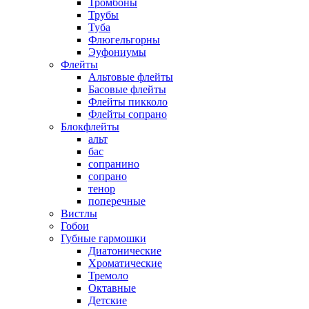
Тромбоны
Трубы
Туба
Флюгельгорны
Эуфониумы
Флейты
Альтовые флейты
Басовые флейты
Флейты пикколо
Флейты сопрано
Блокфлейты
альт
бас
сопранино
сопрано
тенор
поперечные
Вистлы
Гобои
Губные гармошки
Диатонические
Хроматические
Тремоло
Октавные
Детские