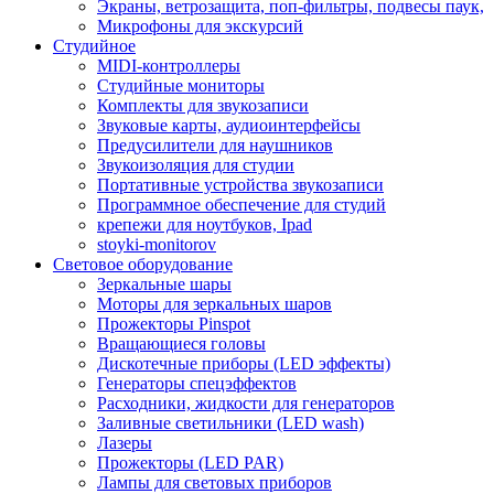
Экраны, ветрозащита, поп-фильтры, подвесы паук,
Микрофоны для экскурсий
Студийное
MIDI-контроллеры
Студийные мониторы
Комплекты для звукозаписи
Звуковые карты, аудиоинтерфейсы
Предусилители для наушников
Звукоизоляция для студии
Портативные устройства звукозаписи
Программное обеспечение для студий
крепежи для ноутбуков, Ipad
stoyki-monitorov
Световое оборудование
Зеркальные шары
Моторы для зеркальных шаров
Прожекторы Pinspot
Вращающиеся головы
Дискотечные приборы (LED эффекты)
Генераторы спецэффектов
Расходники, жидкости для генераторов
Заливные светильники (LED wash)
Лазеры
Прожекторы (LED PAR)
Лампы для световых приборов