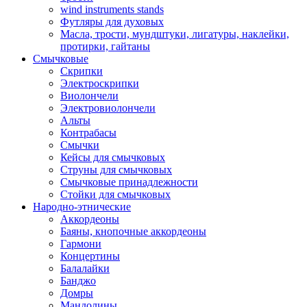
wind instruments stands
Футляры для духовых
Масла, трости, мундштуки, лигатуры, наклейки,
протирки, гайтаны
Смычковые
Скрипки
Электроскрипки
Виолончели
Электровиолончели
Альты
Контрабасы
Смычки
Кейсы для смычковых
Струны для смычковых
Смычковые принадлежности
Стойки для смычковых
Народно-этнические
Аккордеоны
Баяны, кнопочные аккордеоны
Гармони
Концертины
Балалайки
Банджо
Домры
Мандолины