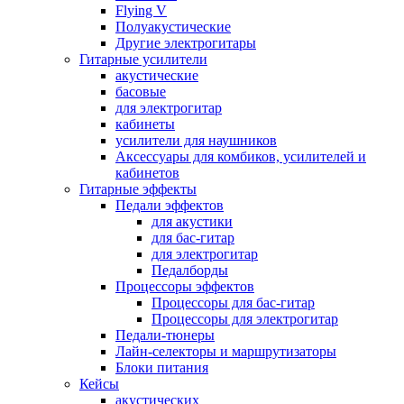
Flying V
Полуакустические
Другие электрогитары
Гитарные усилители
акустические
басовые
для электрогитар
кабинеты
усилители для наушников
Аксессуары для комбиков, усилителей и
кабинетов
Гитарные эффекты
Педали эффектов
для акустики
для бас-гитар
для электрогитар
Педалборды
Процессоры эффектов
Процессоры для бас-гитар
Процессоры для электрогитар
Педали-тюнеры
Лайн-селекторы и маршрутизаторы
Блоки питания
Кейсы
акустических