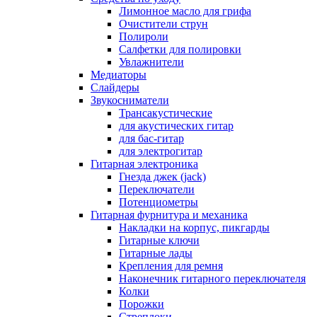
Лимонное масло для грифа
Очистители струн
Полироли
Салфетки для полировки
Увлажнители
Медиаторы
Слайдеры
Звукосниматели
Трансакустические
для акустических гитар
для бас-гитар
для электрогитар
Гитарная электроника
Гнезда джек (jack)
Переключатели
Потенциометры
Гитарная фурнитура и механика
Накладки на корпус, пикгарды
Гитарные ключи
Гитарные лады
Крепления для ремня
Наконечник гитарного переключателя
Колки
Порожки
Стреплоки