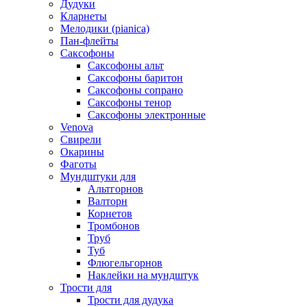
Дудуки
Кларнеты
Мелодики (pianica)
Пан-флейты
Саксофоны
Саксофоны альт
Саксофоны баритон
Саксофоны сопрано
Саксофоны тенор
Саксофоны электронные
Venova
Свирели
Окарины
Фаготы
Мундштуки для
Альтгорнов
Валторн
Корнетов
Тромбонов
Труб
Туб
Флюгельгорнов
Наклейки на мундштук
Трости для
Трости для дудука