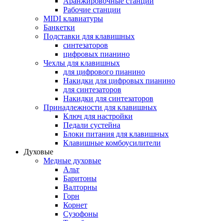
Аранжировочные станции
Рабочие станции
MIDI клавиатуры
Банкетки
Подставки для клавишных
синтезаторов
цифровых пианино
Чехлы для клавишных
для цифрового пианино
Накидки для цифровых пианино
для синтезаторов
Накидки для синтезаторов
Принадлежности для клавишных
Ключ для настройки
Педали сустейна
Блоки питания для клавишных
Клавишные комбоусилители
Духовые
Медные духовые
Альт
Баритоны
Валторны
Горн
Корнет
Сузофоны