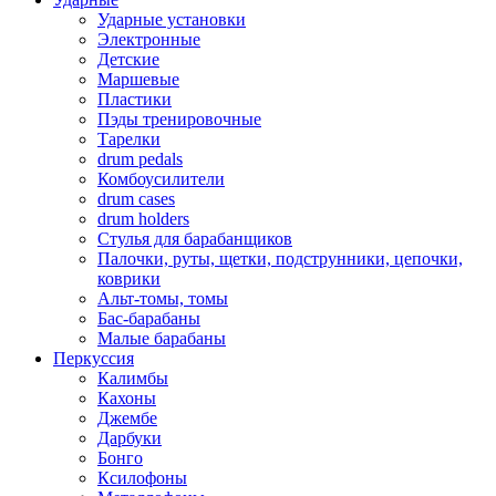
Ударные установки
Электронные
Детские
Маршевые
Пластики
Пэды тренировочные
Тарелки
drum pedals
Комбоусилители
drum cases
drum holders
Стулья для барабанщиков
Палочки, руты, щетки, подструнники, цепочки,
коврики
Альт-томы, томы
Бас-барабаны
Малые барабаны
Перкуссия
Калимбы
Кахоны
Джембе
Дарбуки
Бонго
Ксилофоны