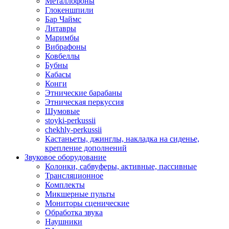
Металлофоны
Глокеншпили
Бар Чаймс
Литавры
Маримбы
Вибрафоны
Ковбеллы
Бубны
Кабасы
Конги
Этнические барабаны
Этническая перкуссия
Шумовые
stoyki-perkussii
chekhly-perkussii
Кастаньеты, джинглы, накладка на сиденье,
крепление дополнений
Звуковое оборудование
Колонки, сабвуферы, активные, пассивные
Трансляционное
Комплекты
Микшерные пульты
Мониторы сценические
Обработка звука
Наушники