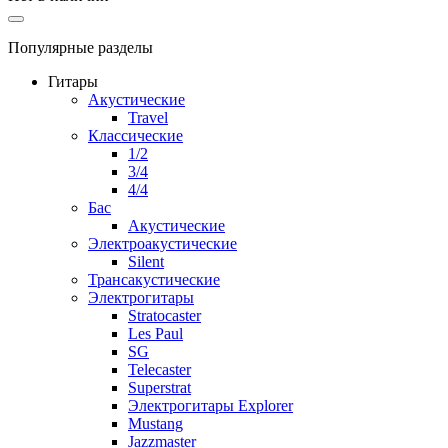
Популярные разделы
Гитары
Акустические
Travel
Классические
1/2
3/4
4/4
Бас
Акустические
Электроакустические
Silent
Трансакустические
Электрогитары
Stratocaster
Les Paul
SG
Telecaster
Superstrat
Электрогитары Explorer
Mustang
Jazzmaster