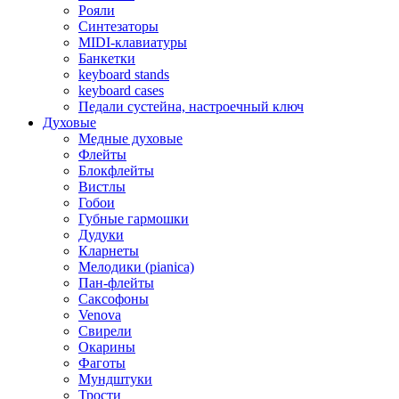
Рояли
Синтезаторы
MIDI-клавиатуры
Банкетки
keyboard stands
keyboard cases
Педали сустейна, настроечный ключ
Духовые
Медные духовые
Флейты
Блокфлейты
Вистлы
Гобои
Губные гармошки
Дудуки
Кларнеты
Мелодики (pianica)
Пан-флейты
Саксофоны
Venova
Свирели
Окарины
Фаготы
Мундштуки
Трости