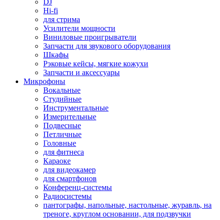
DJ
Hi-fi
для стрима
Усилители мощности
Виниловые проигрыватели
Запчасти для звукового оборудования
Шкафы
Рэковые кейсы, мягкие кожухи
Запчасти и аксессуары
Микрофоны
Вокальные
Студийные
Инструментальные
Измерительные
Подвесные
Петличные
Головные
для фитнеса
Караоке
для видеокамер
для смартфонов
Конференц-системы
Радиосистемы
пантографы, напольные, настольные, журавль, на
треноге, круглом основании, для подзвучки