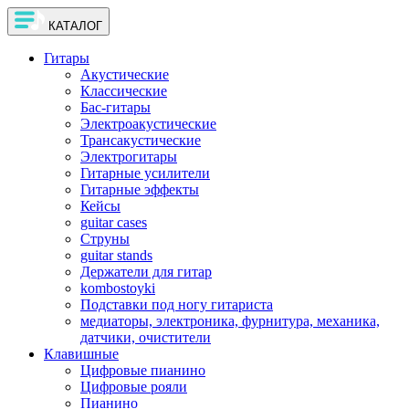
КАТАЛОГ
Гитары
Акустические
Классические
Бас-гитары
Электроакустические
Трансакустические
Электрогитары
Гитарные усилители
Гитарные эффекты
Кейсы
guitar cases
Струны
guitar stands
Держатели для гитар
kombostoyki
Подставки под ногу гитариста
медиаторы, электроника, фурнитура, механика,
датчики, очистители
Клавишные
Цифровые пианино
Цифровые рояли
Пианино