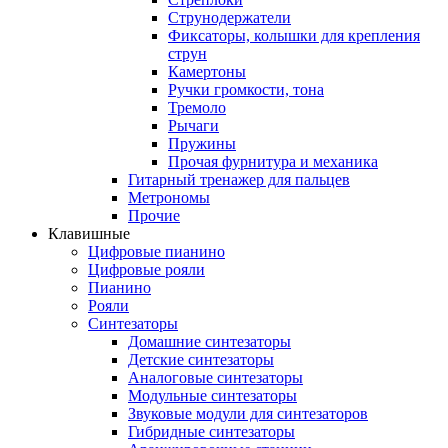
Струнодержатели
Фиксаторы, колышки для крепления
струн
Камертоны
Ручки громкости, тона
Тремоло
Рычаги
Пружины
Прочая фурнитура и механика
Гитарный тренажер для пальцев
Метрономы
Прочие
Клавишные
Цифровые пианино
Цифровые рояли
Пианино
Рояли
Синтезаторы
Домашние синтезаторы
Детские синтезаторы
Аналоговые синтезаторы
Модульные синтезаторы
Звуковые модули для синтезаторов
Гибридные синтезаторы