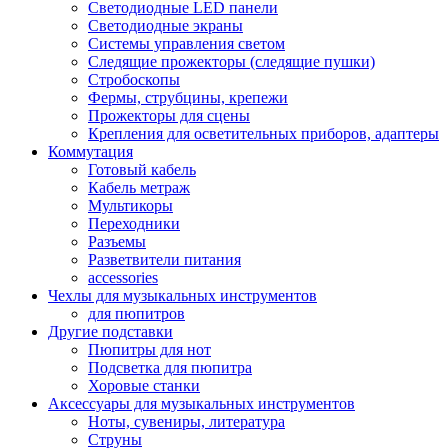
Светодиодные LED панели
Светодиодные экраны
Системы управления светом
Следящие прожекторы (следящие пушки)
Стробоскопы
Фермы, струбцины, крепежи
Прожекторы для сцены
Крепления для осветительных приборов, адаптеры
Коммутация
Готовый кабель
Кабель метраж
Мультикоры
Переходники
Разъемы
Разветвители питания
accessories
Чехлы для музыкальных инструментов
для пюпитров
Другие подставки
Пюпитры для нот
Подсветка для пюпитра
Хоровые станки
Аксессуары для музыкальных инструментов
Ноты, сувениры, литература
Струны