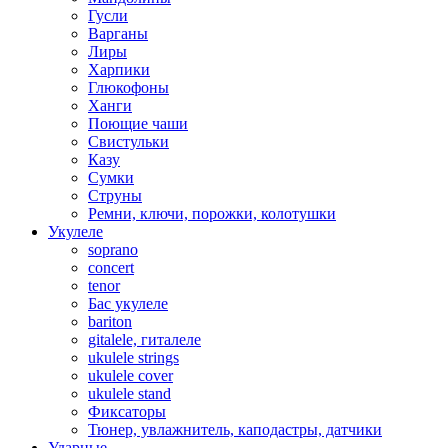
Гусли
Варганы
Лиры
Харпики
Глюкофоны
Ханги
Поющие чаши
Свистульки
Казу
Сумки
Струны
Ремни, ключи, порожки, колотушки
Укулеле
soprano
concert
tenor
Бас укулеле
bariton
gitalele, гиталеле
ukulele strings
ukulele cover
ukulele stand
Фиксаторы
Тюнер, увлажнитель, каподастры, датчики
Ударные