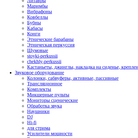
Литавры
Маримбы
Вибрафоны
Ковбеллы
Бубны
Кабасы
Конги
Этнические барабаны
Этническая перкуссия
Шумовые
stoyki-perkussii
chekhly-perkussii
Кастаньеты, джинглы, накладка на сиденье, крепл
Звуковое оборудование
Колонки, сабвуферы, активные, пассивные
Трансляционное
Комплекты
Микшерные пульты
Мониторы сценические
Обработка звука
Наушники
DJ
Hi-fi
для стрима
Усилители мощности