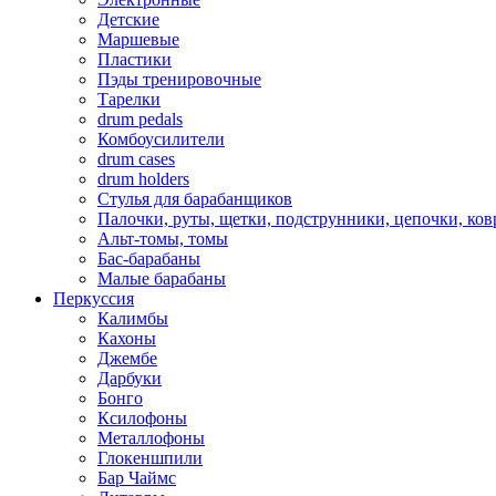
Детские
Маршевые
Пластики
Пэды тренировочные
Тарелки
drum pedals
Комбоусилители
drum cases
drum holders
Стулья для барабанщиков
Палочки, руты, щетки, подструнники, цепочки, ко
Альт-томы, томы
Бас-барабаны
Малые барабаны
Перкуссия
Калимбы
Кахоны
Джембе
Дарбуки
Бонго
Ксилофоны
Металлофоны
Глокеншпили
Бар Чаймс