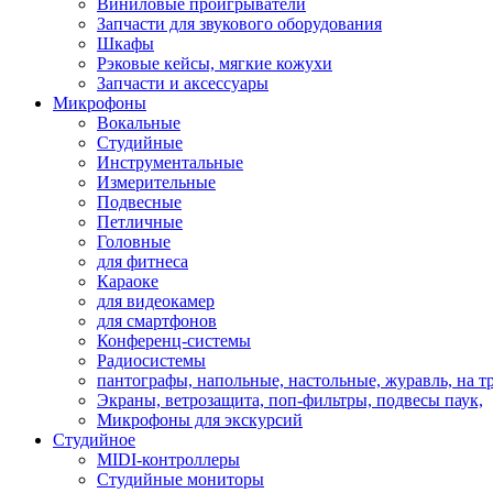
Виниловые проигрыватели
Запчасти для звукового оборудования
Шкафы
Рэковые кейсы, мягкие кожухи
Запчасти и аксессуары
Микрофоны
Вокальные
Студийные
Инструментальные
Измерительные
Подвесные
Петличные
Головные
для фитнеса
Караоке
для видеокамер
для смартфонов
Конференц-системы
Радиосистемы
пантографы, напольные, настольные, журавль, на т
Экраны, ветрозащита, поп-фильтры, подвесы паук,
Микрофоны для экскурсий
Студийное
MIDI-контроллеры
Студийные мониторы