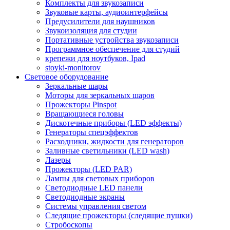
Комплекты для звукозаписи
Звуковые карты, аудиоинтерфейсы
Предусилители для наушников
Звукоизоляция для студии
Портативные устройства звукозаписи
Программное обеспечение для студий
крепежи для ноутбуков, Ipad
stoyki-monitorov
Световое оборудование
Зеркальные шары
Моторы для зеркальных шаров
Прожекторы Pinspot
Вращающиеся головы
Дискотечные приборы (LED эффекты)
Генераторы спецэффектов
Расходники, жидкости для генераторов
Заливные светильники (LED wash)
Лазеры
Прожекторы (LED PAR)
Лампы для световых приборов
Светодиодные LED панели
Светодиодные экраны
Системы управления светом
Следящие прожекторы (следящие пушки)
Стробоскопы