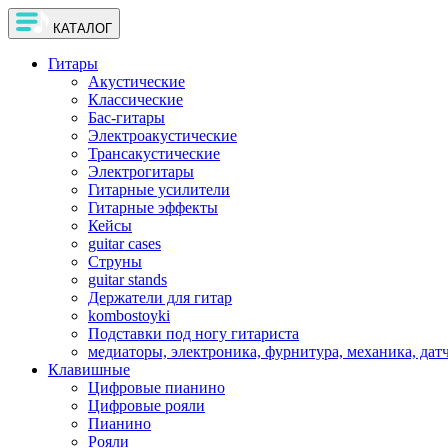
КАТАЛОГ
Гитары
Акустические
Классические
Бас-гитары
Электроакустические
Трансакустические
Электрогитары
Гитарные усилители
Гитарные эффекты
Кейсы
guitar cases
Струны
guitar stands
Держатели для гитар
kombostoyki
Подставки под ногу гитариста
медиаторы, электроника, фурнитура, механика, дат
Клавишные
Цифровые пианино
Цифровые рояли
Пианино
Рояли