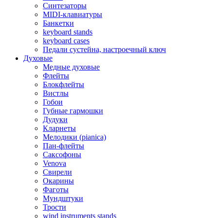
Синтезаторы
MIDI-клавиатуры
Банкетки
keyboard stands
keyboard cases
Педали сустейна, настроечный ключ
Духовые
Медные духовые
Флейты
Блокфлейты
Вистлы
Гобои
Губные гармошки
Дудуки
Кларнеты
Мелодики (pianica)
Пан-флейты
Саксофоны
Venova
Свирели
Окарины
Фаготы
Мундштуки
Трости
wind instruments stands