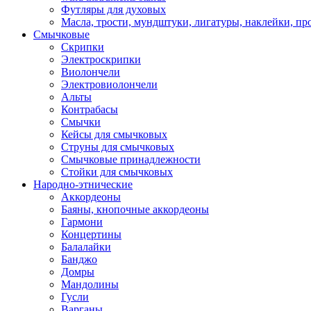
Футляры для духовых
Масла, трости, мундштуки, лигатуры, наклейки, пр
Смычковые
Скрипки
Электроскрипки
Виолончели
Электровиолончели
Альты
Контрабасы
Смычки
Кейсы для смычковых
Струны для смычковых
Смычковые принадлежности
Стойки для смычковых
Народно-этнические
Аккордеоны
Баяны, кнопочные аккордеоны
Гармони
Концертины
Балалайки
Банджо
Домры
Мандолины
Гусли
Варганы