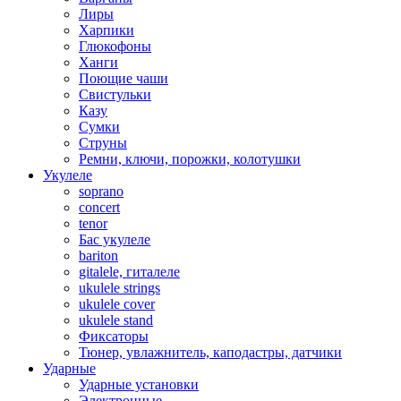
Лиры
Харпики
Глюкофоны
Ханги
Поющие чаши
Свистульки
Казу
Сумки
Струны
Ремни, ключи, порожки, колотушки
Укулеле
soprano
concert
tenor
Бас укулеле
bariton
gitalele, гиталеле
ukulele strings
ukulele cover
ukulele stand
Фиксаторы
Тюнер, увлажнитель, каподастры, датчики
Ударные
Ударные установки
Электронные