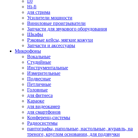
DJ
Hi-fi
для стрима
Усилители мощности
Виниловые проигрыватели
Запчасти для звукового оборудования
Шкафы
Рэковые кейсы, мягкие кожухи
Запчасти и аксессуары
Микрофоны
Вокальные
Студийные
Инструментальные
Измерительные
Подвесные
Петличные
Головные
для фитнеса
Караоке
для видеокамер
для смартфонов
Конференц-системы
Радиосистемы
пантографы, напольные, настольные, журавль, на
треноге, круглом основании, для подзвучки