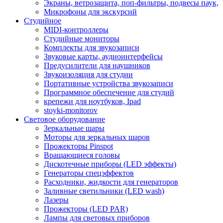
Экраны, ветрозащита, поп-фильтры, подвесы паук,
Микрофоны для экскурсий
Студийное
MIDI-контроллеры
Студийные мониторы
Комплекты для звукозаписи
Звуковые карты, аудиоинтерфейсы
Предусилители для наушников
Звукоизоляция для студии
Портативные устройства звукозаписи
Программное обеспечение для студий
крепежи для ноутбуков, Ipad
stoyki-monitorov
Световое оборудование
Зеркальные шары
Моторы для зеркальных шаров
Прожекторы Pinspot
Вращающиеся головы
Дискотечные приборы (LED эффекты)
Генераторы спецэффектов
Расходники, жидкости для генераторов
Заливные светильники (LED wash)
Лазеры
Прожекторы (LED PAR)
Лампы для световых приборов