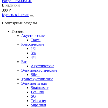
Paxphil PA006-CR
В наличии
300
₽
Купить в 1 клик
Популярные разделы
Гитары
Акустические
Travel
Классические
1/2
3/4
4/4
Бас
Акустические
Электроакустические
Silent
Трансакустические
Электрогитары
Stratocaster
Les Paul
SG
Telecaster
Superstrat