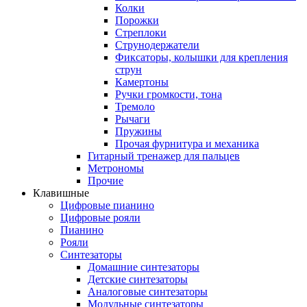
Колки
Порожки
Стреплоки
Струнодержатели
Фиксаторы, колышки для крепления
струн
Камертоны
Ручки громкости, тона
Тремоло
Рычаги
Пружины
Прочая фурнитура и механика
Гитарный тренажер для пальцев
Метрономы
Прочие
Клавишные
Цифровые пианино
Цифровые рояли
Пианино
Рояли
Синтезаторы
Домашние синтезаторы
Детские синтезаторы
Аналоговые синтезаторы
Модульные синтезаторы