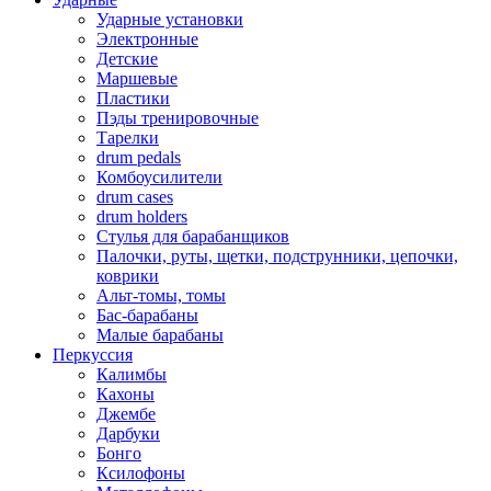
Ударные установки
Электронные
Детские
Маршевые
Пластики
Пэды тренировочные
Тарелки
drum pedals
Комбоусилители
drum cases
drum holders
Стулья для барабанщиков
Палочки, руты, щетки, подструнники, цепочки,
коврики
Альт-томы, томы
Бас-барабаны
Малые барабаны
Перкуссия
Калимбы
Кахоны
Джембе
Дарбуки
Бонго
Ксилофоны