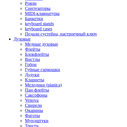
Рояли
Синтезаторы
MIDI-клавиатуры
Банкетки
keyboard stands
keyboard cases
Педали сустейна, настроечный ключ
Духовые
Медные духовые
Флейты
Блокфлейты
Вистлы
Гобои
Губные гармошки
Дудуки
Кларнеты
Мелодики (pianica)
Пан-флейты
Саксофоны
Venova
Свирели
Окарины
Фаготы
Мундштуки
Трости