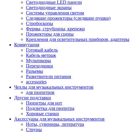
Светодиодные LED панели
Светодиодные экраны
Системы управления светом
Следящие прожекторы (следящие пушки)
Стробоскопы
Фермы, струбцины, крепежи
Прожекторы для сцены
Крепления для осветительных приборов, адаптеры
Коммутация
Готовый кабель
Кабель метраж
Мультикоры
Переходники
Разъемы
Разветвители питания
accessories
Чехлы для музыкальных инструментов
для пюпитров
Другие подставки
Пюпитры для нот
Подсветка для пюпитра
Хоровые станки
Аксессуары для музыкальных инструментов
Ноты, сувениры, литература
Струны