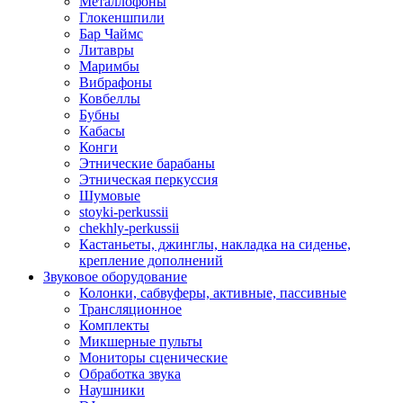
Металлофоны
Глокеншпили
Бар Чаймс
Литавры
Маримбы
Вибрафоны
Ковбеллы
Бубны
Кабасы
Конги
Этнические барабаны
Этническая перкуссия
Шумовые
stoyki-perkussii
chekhly-perkussii
Кастаньеты, джинглы, накладка на сиденье,
крепление дополнений
Звуковое оборудование
Колонки, сабвуферы, активные, пассивные
Трансляционное
Комплекты
Микшерные пульты
Мониторы сценические
Обработка звука
Наушники