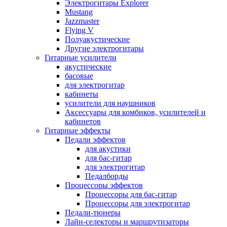
Электрогитары Explorer
Mustang
Jazzmaster
Flying V
Полуакустические
Другие электрогитары
Гитарные усилители
акустические
басовые
для электрогитар
кабинеты
усилители для наушников
Аксессуары для комбиков, усилителей и
кабинетов
Гитарные эффекты
Педали эффектов
для акустики
для бас-гитар
для электрогитар
Педалборды
Процессоры эффектов
Процессоры для бас-гитар
Процессоры для электрогитар
Педали-тюнеры
Лайн-селекторы и маршрутизаторы