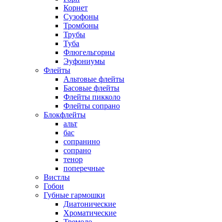
Корнет
Сузофоны
Тромбоны
Трубы
Туба
Флюгельгорны
Эуфониумы
Флейты
Альтовые флейты
Басовые флейты
Флейты пикколо
Флейты сопрано
Блокфлейты
альт
бас
сопранино
сопрано
тенор
поперечные
Вистлы
Гобои
Губные гармошки
Диатонические
Хроматические
Тремоло