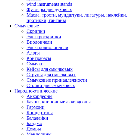
wind instruments stands
Футляры для духовых
Масла, трости, мундштуки, лигатуры, наклейки,
протирки, гайтаны
Смычковые
Скрипки
Электроскрипки
Виолончели
Электровиолончели
Альты
Контрабасы
Смычки
Кейсы для смычковых
Струны для смычковых
Смычковые принадлежности
Стойки для смычковых
Народно-этнические
Аккордеоны
Баяны, кнопочные аккордеоны
Гармони
Концертины
Балалайки
Банджо
Домры
Мандолины