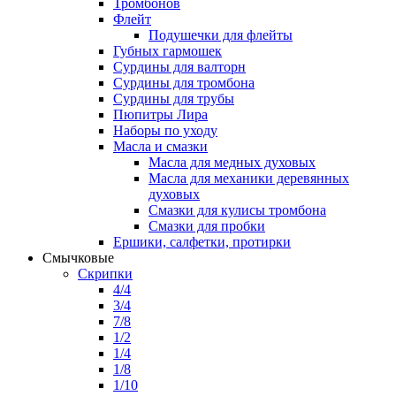
Тромбонов
Флейт
Подушечки для флейты
Губных гармошек
Сурдины для валторн
Сурдины для тромбона
Сурдины для трубы
Пюпитры Лира
Наборы по уходу
Масла и смазки
Масла для медных духовых
Масла для механики деревянных
духовых
Смазки для кулисы тромбона
Смазки для пробки
Ершики, салфетки, протирки
Смычковые
Скрипки
4/4
3/4
7/8
1/2
1/4
1/8
1/10