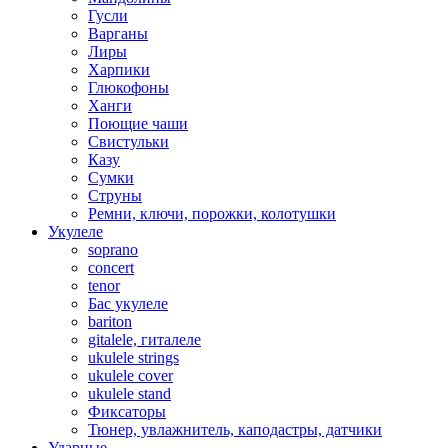
Гусли
Варганы
Лиры
Харпики
Глюкофоны
Ханги
Поющие чаши
Свистульки
Казу
Сумки
Струны
Ремни, ключи, порожки, колотушки
Укулеле
soprano
concert
tenor
Бас укулеле
bariton
gitalele, гиталеле
ukulele strings
ukulele cover
ukulele stand
Фиксаторы
Тюнер, увлажнитель, каподастры, датчики
Ударные