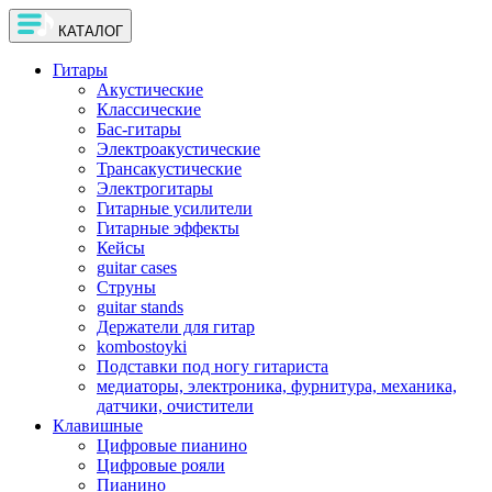
КАТАЛОГ
Гитары
Акустические
Классические
Бас-гитары
Электроакустические
Трансакустические
Электрогитары
Гитарные усилители
Гитарные эффекты
Кейсы
guitar cases
Струны
guitar stands
Держатели для гитар
kombostoyki
Подставки под ногу гитариста
медиаторы, электроника, фурнитура, механика,
датчики, очистители
Клавишные
Цифровые пианино
Цифровые рояли
Пианино