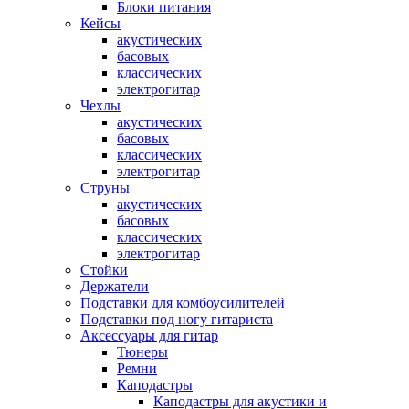
Блоки питания
Кейсы
акустических
басовых
классических
электрогитар
Чехлы
акустических
басовых
классических
электрогитар
Струны
акустических
басовых
классических
электрогитар
Стойки
Держатели
Подставки для комбоусилителей
Подставки под ногу гитариста
Аксессуары для гитар
Тюнеры
Ремни
Каподастры
Каподастры для акустики и