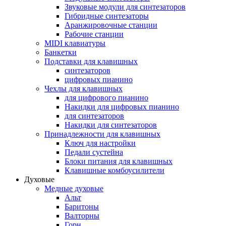
Звуковые модули для синтезаторов
Гибридные синтезаторы
Аранжировочные станции
Рабочие станции
MIDI клавиатуры
Банкетки
Подставки для клавишных
синтезаторов
цифровых пианино
Чехлы для клавишных
для цифрового пианино
Накидки для цифровых пианино
для синтезаторов
Накидки для синтезаторов
Принадлежности для клавишных
Ключ для настройки
Педали сустейна
Блоки питания для клавишных
Клавишные комбоусилители
Духовые
Медные духовые
Альт
Баритоны
Валторны
Горн