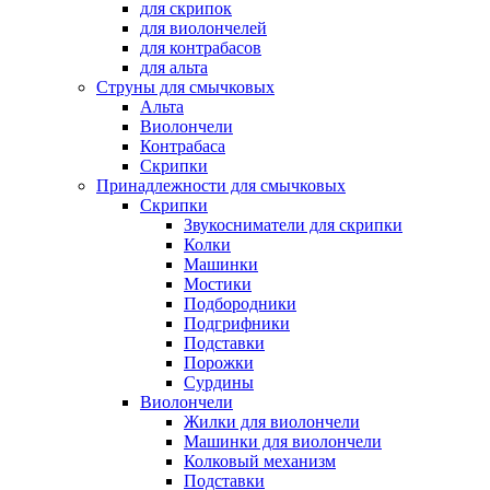
для скрипок
для виолончелей
для контрабасов
для альта
Струны для смычковых
Альта
Виолончели
Контрабаса
Скрипки
Принадлежности для смычковых
Скрипки
Звукосниматели для скрипки
Колки
Машинки
Мостики
Подбородники
Подгрифники
Подставки
Порожки
Сурдины
Виолончели
Жилки для виолончели
Машинки для виолончели
Колковый механизм
Подставки