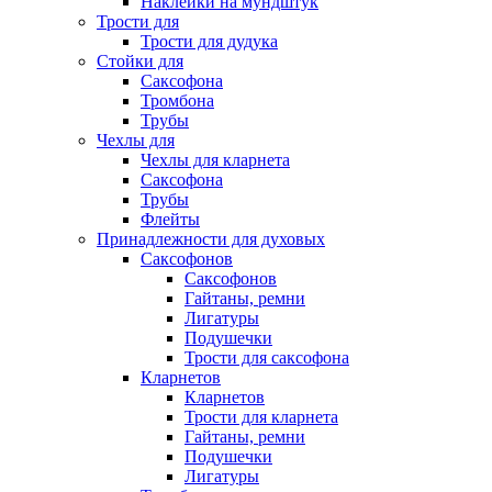
Наклейки на мундштук
Трости для
Трости для дудука
Стойки для
Саксофона
Тромбона
Трубы
Чехлы для
Чехлы для кларнета
Саксофона
Трубы
Флейты
Принадлежности для духовых
Саксофонов
Саксофонов
Гайтаны, ремни
Лигатуры
Подушечки
Трости для саксофона
Кларнетов
Кларнетов
Трости для кларнета
Гайтаны, ремни
Подушечки
Лигатуры