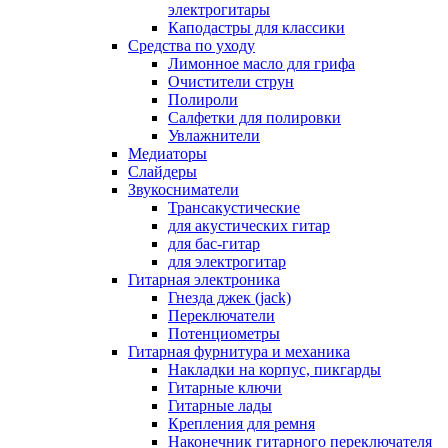
электрогитары
Каподастры для классики
Средства по уходу
Лимонное масло для грифа
Очистители струн
Полироли
Салфетки для полировки
Увлажнители
Медиаторы
Слайдеры
Звукосниматели
Трансакустические
для акустических гитар
для бас-гитар
для электрогитар
Гитарная электроника
Гнезда джек (jack)
Переключатели
Потенциометры
Гитарная фурнитура и механика
Накладки на корпус, пикгарды
Гитарные ключи
Гитарные лады
Крепления для ремня
Наконечник гитарного переключателя