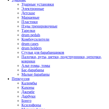
Ударные установки
Электронные
Детские
Маршевые
Пластики
Пэды тренировочные
Тарелки
drum pedals
Комбоусилители
drum cases
drum holders
Стулья для барабанщиков
Палочки, руты, щетки, подструнники, цепочки,
коврики
Альт-томы, томы
Бас-барабаны
Малые барабаны
Перкуссия
Калимбы
Кахоны
Джембе
Дарбуки
Бонго
Ксилофоны