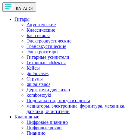
КАТАЛОГ
Гитары
Акустические
Классические
Бас-гитары
Электроакустические
Трансакустические
Электрогитары
Гитарные усилители
Гитарные эффекты
Кейсы
guitar cases
Струны
guitar stands
Держатели для гитар
kombostoyki
Подставки под ногу гитариста
медиаторы, электроника, фурнитура, механика,
датчики, очистители
Клавишные
Цифровые пианино
Цифровые рояли
Пианино