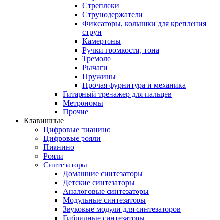
Стреплоки
Струнодержатели
Фиксаторы, колышки для крепления
струн
Камертоны
Ручки громкости, тона
Тремоло
Рычаги
Пружины
Прочая фурнитура и механика
Гитарный тренажер для пальцев
Метрономы
Прочие
Клавишные
Цифровые пианино
Цифровые рояли
Пианино
Рояли
Синтезаторы
Домашние синтезаторы
Детские синтезаторы
Аналоговые синтезаторы
Модульные синтезаторы
Звуковые модули для синтезаторов
Гибридные синтезаторы