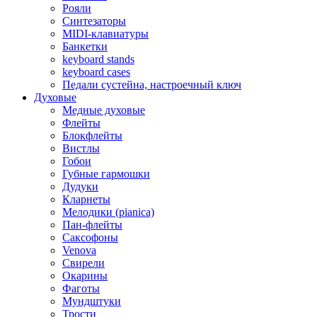
Рояли
Синтезаторы
MIDI-клавиатуры
Банкетки
keyboard stands
keyboard cases
Педали сустейна, настроечный ключ
Духовые
Медные духовые
Флейты
Блокфлейты
Вистлы
Гобои
Губные гармошки
Дудуки
Кларнеты
Мелодики (pianica)
Пан-флейты
Саксофоны
Venova
Свирели
Окарины
Фаготы
Мундштуки
Трости