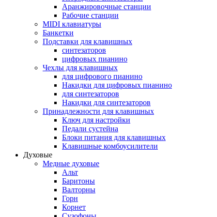
Аранжировочные станции
Рабочие станции
MIDI клавиатуры
Банкетки
Подставки для клавишных
синтезаторов
цифровых пианино
Чехлы для клавишных
для цифрового пианино
Накидки для цифровых пианино
для синтезаторов
Накидки для синтезаторов
Принадлежности для клавишных
Ключ для настройки
Педали сустейна
Блоки питания для клавишных
Клавишные комбоусилители
Духовые
Медные духовые
Альт
Баритоны
Валторны
Горн
Корнет
Сузофоны