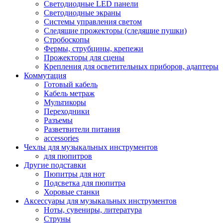
Светодиодные LED панели
Светодиодные экраны
Системы управления светом
Следящие прожекторы (следящие пушки)
Стробоскопы
Фермы, струбцины, крепежи
Прожекторы для сцены
Крепления для осветительных приборов, адаптеры
Коммутация
Готовый кабель
Кабель метраж
Мультикоры
Переходники
Разъемы
Разветвители питания
accessories
Чехлы для музыкальных инструментов
для пюпитров
Другие подставки
Пюпитры для нот
Подсветка для пюпитра
Хоровые станки
Аксессуары для музыкальных инструментов
Ноты, сувениры, литература
Струны