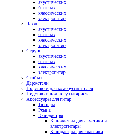
акустических
басовых
классических
электрогитар
Чехлы
акустических
басовых
классических
электрогитар
Струны
акустических
басовых
классических
электрогитар
Стойки
Держатели
Подставки для комбоусилителей
Подставки под ногу гитариста
Аксессуары для гитар
Тюнеры
Ремни
Каподастры
Каподастры для акустики и
электрогитары
Каподастры для классики