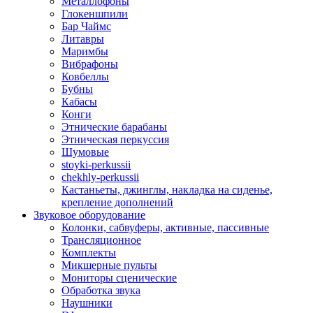
Металлофоны
Глокеншпили
Бар Чаймс
Литавры
Маримбы
Вибрафоны
Ковбеллы
Бубны
Кабасы
Конги
Этнические барабаны
Этническая перкуссия
Шумовые
stoyki-perkussii
chekhly-perkussii
Кастаньеты, джинглы, накладка на сиденье,
крепление дополнений
Звуковое оборудование
Колонки, сабвуферы, активные, пассивные
Трансляционное
Комплекты
Микшерные пульты
Мониторы сценические
Обработка звука
Наушники