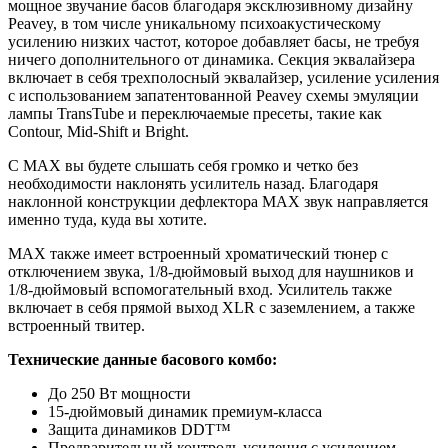
мощное звучание басов благодаря эксклюзивному дизайну
Peavey, в том числе уникальному психоакустическому
усилению низких частот, которое добавляет басы, не требуя
ничего дополнительного от динамика. Секция эквалайзера
включает в себя трехполосный эквалайзер, усиление усиления
с использованием запатентованной Peavey схемы эмуляции
лампы TransTube и переключаемые пресеты, такие как
Contour, Mid-Shift и Bright.
С MAX вы будете слышать себя громко и четко без
необходимости наклонять усилитель назад. Благодаря
наклонной конструкции дефлектора MAX звук направляется
именно туда, куда вы хотите.
MAX также имеет встроенный хроматический тюнер с
отключением звука, 1/8-дюймовый выход для наушников и
1/8-дюймовый вспомогательный вход. Усилитель также
включает в себя прямой выход XLR с заземлением, а также
встроенный твитер.
Технические данные басового комбо:
До 250 Вт мощности
15-дюймовый динамик премиум-класса
Защита динамиков DDT™
Предварительный контроль усиления с усилением