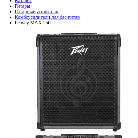
Каталог
Гитары
Гитарные усилители
Комбоусилители для бас-гитар
Peavey MAX 250