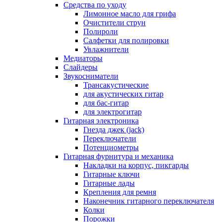
Средства по уходу
Лимонное масло для грифа
Очистители струн
Полироли
Салфетки для полировки
Увлажнители
Медиаторы
Слайдеры
Звукосниматели
Трансакустические
для акустических гитар
для бас-гитар
для электрогитар
Гитарная электроника
Гнезда джек (jack)
Переключатели
Потенциометры
Гитарная фурнитура и механика
Накладки на корпус, пикгарды
Гитарные ключи
Гитарные лады
Крепления для ремня
Наконечник гитарного переключателя
Колки
Порожки