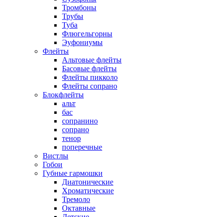
Тромбоны
Трубы
Туба
Флюгельгорны
Эуфониумы
Флейты
Альтовые флейты
Басовые флейты
Флейты пикколо
Флейты сопрано
Блокфлейты
альт
бас
сопранино
сопрано
тенор
поперечные
Вистлы
Гобои
Губные гармошки
Диатонические
Хроматические
Тремоло
Октавные
Детские