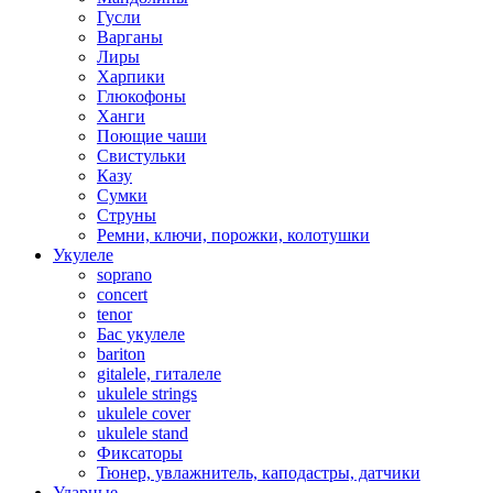
Гусли
Варганы
Лиры
Харпики
Глюкофоны
Ханги
Поющие чаши
Свистульки
Казу
Сумки
Струны
Ремни, ключи, порожки, колотушки
Укулеле
soprano
concert
tenor
Бас укулеле
bariton
gitalele, гиталеле
ukulele strings
ukulele cover
ukulele stand
Фиксаторы
Тюнер, увлажнитель, каподастры, датчики
Ударные