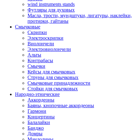
wind instruments stands
Футляры для духовых
Масла, трости, мундштуки, лигатуры, наклейки,
протирки, гайтаны
Смычковые
Скрипки
Электроскрипки
Виолончели
Электровиолончели
Альты
Контрабасы
Смычки
Кейсы для смычковых
Струны для смычковых
Смычковые принадлежности
Стойки для смычковых
Народно-этнические
Аккордеоны
Баяны, кнопочные аккордеоны
Гармони
Концертины
Балалайки
Банджо
Домры
Мандолины