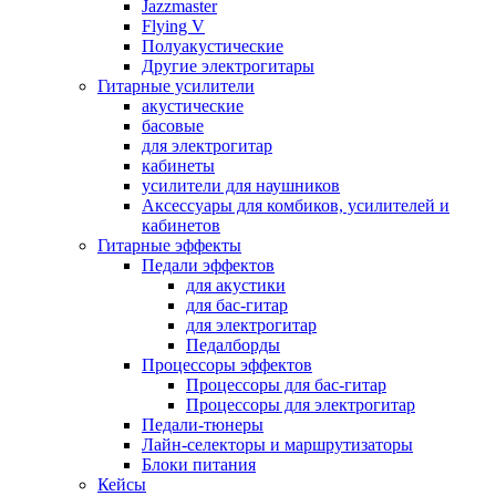
Jazzmaster
Flying V
Полуакустические
Другие электрогитары
Гитарные усилители
акустические
басовые
для электрогитар
кабинеты
усилители для наушников
Аксессуары для комбиков, усилителей и
кабинетов
Гитарные эффекты
Педали эффектов
для акустики
для бас-гитар
для электрогитар
Педалборды
Процессоры эффектов
Процессоры для бас-гитар
Процессоры для электрогитар
Педали-тюнеры
Лайн-селекторы и маршрутизаторы
Блоки питания
Кейсы