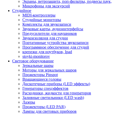
Экраны, ветрозащита, поп-фильтры, подвесы паук,
Микрофоны для экскурсий
Студийное
MIDI-контроллеры
Студийные мониторы
Комплекты для звукозаписи
Звуковые карты, аудиоинтерфейсы
Предусилители для наушников
Звукоизоляция для студии
Портативные устройства звукозаписи
Программное обеспечение для студий
крепежи для ноутбуков, Ipad
stoyki-monitorov
Световое оборудование
Зеркальные шары
Моторы для зеркальных шаров
Прожекторы Pinspot
Вращающиеся головы
Дискотечные приборы (LED эффекты)
Генераторы спецэффектов
Расходники, жидкости для генераторов
Заливные светильники (LED wash)
Лазеры
Прожекторы (LED PAR)
Лампы для световых приборов