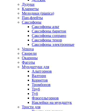
Дудуки
Кларнеты
Мелодики (pianica)
Пан-флейты
Саксофоны
Саксофоны альт
Саксофоны баритон
Саксофоны сопрано
Саксофоны тенор
Саксофоны электронные
Venova
Свирели
Окарины
Фаготы
Мундштуки для
Альтгорнов
Валторн
Корнетов
Тромбонов
Труб
Туб
Флюгельгорнов
Наклейки на мундштук
Трости для