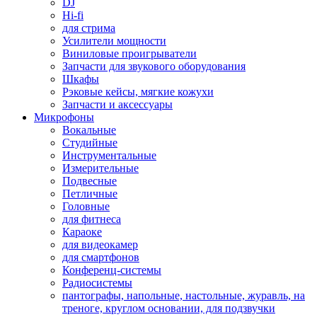
DJ
Hi-fi
для стрима
Усилители мощности
Виниловые проигрыватели
Запчасти для звукового оборудования
Шкафы
Рэковые кейсы, мягкие кожухи
Запчасти и аксессуары
Микрофоны
Вокальные
Студийные
Инструментальные
Измерительные
Подвесные
Петличные
Головные
для фитнеса
Караоке
для видеокамер
для смартфонов
Конференц-системы
Радиосистемы
пантографы, напольные, настольные, журавль, на
треноге, круглом основании, для подзвучки